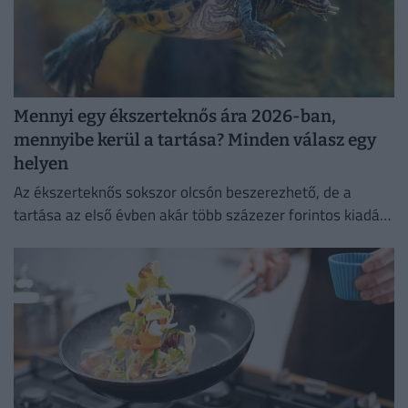
Mennyi egy ékszerteknős ára 2026-ban,
mennyibe kerül a tartása? Minden válasz egy
helyen
Az ékszerteknős sokszor olcsón beszerezhető, de a
tartása az első évben akár több százezer forintos kiadás
is lehet. Mutatjuk, miből áll össze a teknőstartás
költsége!