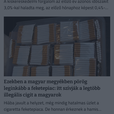
A kiskereskedelmi forgalom az előző év azonos időszakit
3,0%-kal haladta meg, az előző hónaphoz képest 0,4%-
kal mérséklődött
Ezekben a magyar megyékben pörög
leginkább a feketepiac: itt szívják a legtöbb
illegális cigit a magyarok
Hiába javult a helyzet, még mindig hatalmas üzlet a
cigaretta feketepiaca. De honnan érkeznek a hamis