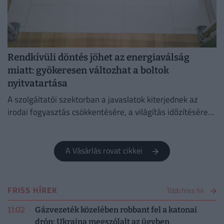
Rendkívüli döntés jöhet az energiaválság
miatt: gyökeresen változhat a boltok
nyitvatartása
A szolgáltatói szektorban a javaslatok kiterjednek az
irodai fogyasztás csökkentésére, a világítás időzítésére
és a lifthasználatra is.
A Vásárlás rovat cikkei
FRISS HÍREK
Több friss hír
11:02
Gázvezeték közelében robbant fel a katonai
drón: Ukrajna megszólalt az ügyben