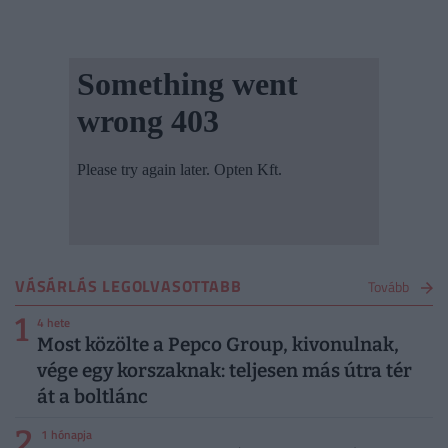
VÁSÁRLÁS LEGOLVASOTTABB
Tovább
1
4 hete
Most közölte a Pepco Group, kivonulnak,
vége egy korszaknak: teljesen más útra tér
át a boltlánc
2
1 hónapja