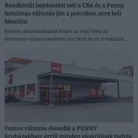
Rendkívüli bejelentést tett a CBA és a Penny:
hatalmas változás jön a polcokon, erre kell
készülni
Komoly alkalmazkodást kívánt az első félév az
élelmiszer-kiskereskedelmi láncoktól és ez a második
félévben is így marad.
Fontos változás élesedik a PENNY
áruházakban: erről minden vásárlónak tudnia