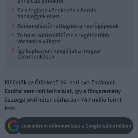
ennyit az álmokról
Ez a legjobb védekezés a hamis
bankjegyek ellen
Adóemeléstől rettegnek a nyerőgépesek
Te hova költöznél? Íme a legélhetőbb
városok a világon
Így kaphatnak nyugdíjat a magyar
szexmunkások
Kihúzták az Ötöslottó 35. heti nyerőszámait.
Ezúttal sem volt telitalálat, így a főnyeremény
összege jövő héten várhatóan 747 millió forint
lesz.
Pénzcentrum előresorolása a Google találatokban