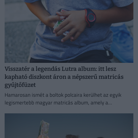
Visszatér a legendás Lutra album: itt lesz
kapható diszkont áron a népszerű matricás
gyűjtőfüzet
Hamarosan ismét a boltok polcaira kerülhet az egyik
legismertebb magyar matricás album, amely a
kilencvenes évek elején gyerekek ezreinek szerzett
felejthetetlen élményeket.