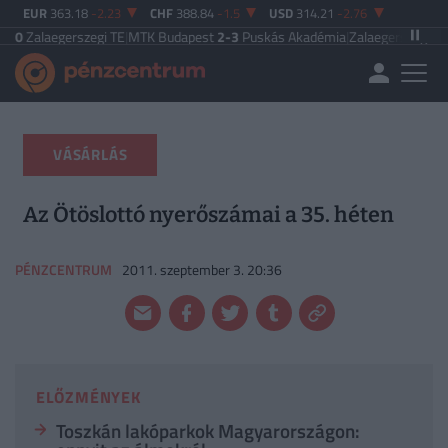
EUR
363.18
-2.23
CHF
388.84
-1.5
USD
314.21
-2.76
erszegi TE
|
MTK Budapest
2-3
Puskás Akadémia
|
Zalaegerszegi TE
5-2
Paksi
VÁSÁRLÁS
Az Ötöslottó nyerőszámai a 35. héten
PÉNZCENTRUM
2011. szeptember 3. 20:36
ELŐZMÉNYEK
Toszkán lakóparkok Magyarországon: