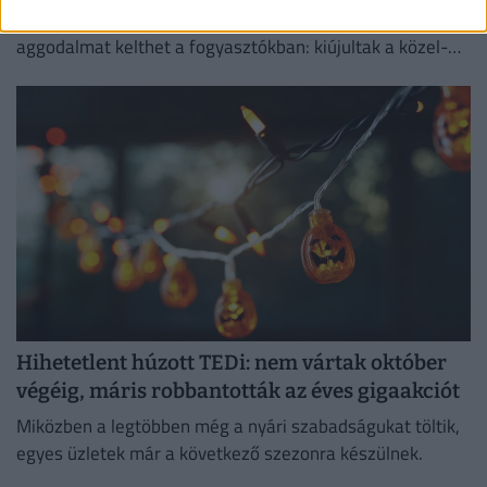
Az elmúlt hetekben több olyan esemény is történt, amely
aggodalmat kelthet a fogyasztókban: kiújultak a közel-
keleti feszültségek, miközben az Európai Unió új
vámokról is döntött.
Hihetetlent húzott TEDi: nem vártak október
végéig, máris robbantották az éves gigaakciót
Miközben a legtöbben még a nyári szabadságukat töltik,
egyes üzletek már a következő szezonra készülnek.