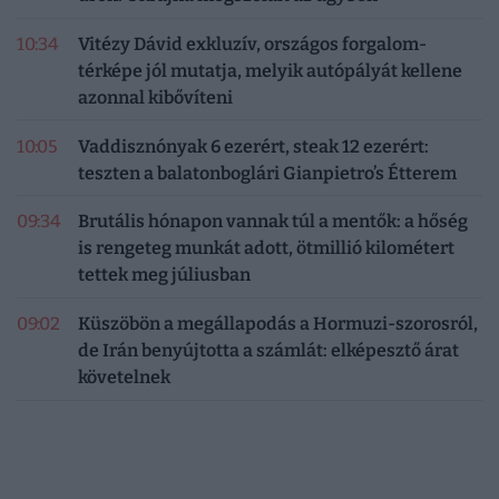
10:34
Vitézy Dávid exkluzív, országos forgalom-
térképe jól mutatja, melyik autópályát kellene
azonnal kibővíteni
10:05
Vaddisznónyak 6 ezerért, steak 12 ezerért:
teszten a balatonboglári Gianpietro’s Étterem
09:34
Brutális hónapon vannak túl a mentők: a hőség
is rengeteg munkát adott, ötmillió kilométert
tettek meg júliusban
09:02
Küszöbön a megállapodás a Hormuzi-szorosról,
de Irán benyújtotta a számlát: elképesztő árat
követelnek