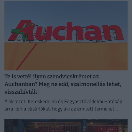
Te is vettél ilyen szendvicskrémet az
Auchanban? Meg ne edd, szalmonellás lehet,
visszahívták!
A Nemzeti Kereskedelmi és Fogyasztóvédelmi Hatóság
arra kéri a vásárlókat, hogy aki az érintett terméket
megvette, semmiképpen ne fogyassza el.