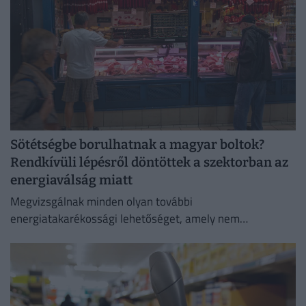
Sötétségbe borulhatnak a magyar boltok?
Rendkívüli lépésről döntöttek a szektorban az
energiaválság miatt
Megvizsgálnak minden olyan további
energiatakarékossági lehetőséget, amely nem
veszélyezteti az üzletmenet folytonosságát és a vásárlók
zökkenőmentes kiszolgálását.