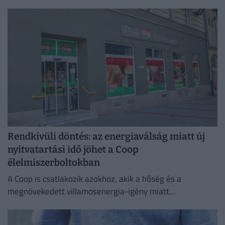
cigaretták Magyarországra, és hol a legnagyobb a
feketepiac?
Rendkívüli döntés: az energiaválság miatt új
nyitvatartási idő jöhet a Coop
élelmiszerboltokban
A Coop is csatlakozik azokhoz, akik a hőség és a
megnövekedett villamosenergia-igény miatt
energiatakarékossági intézkedéseket vezetnek be.