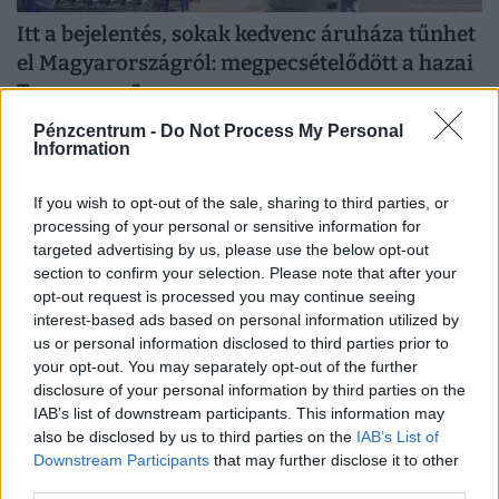
Itt a bejelentés, sokak kedvenc áruháza tűnhet
el Magyarországról: megpecsételődött a hazai
Tesco sorsa?
Új szakaszba léphetett a Tesco közép-európai kivonulása,
Pénzcentrum -
Do Not Process My Personal
Information
miután a brit áruházlánc befektetési bankokat bízott meg
az értékesítés előkészítésével.
If you wish to opt-out of the sale, sharing to third parties, or
processing of your personal or sensitive information for
targeted advertising by us, please use the below opt-out
section to confirm your selection. Please note that after your
opt-out request is processed you may continue seeing
interest-based ads based on personal information utilized by
us or personal information disclosed to third parties prior to
your opt-out. You may separately opt-out of the further
disclosure of your personal information by third parties on the
IAB’s list of downstream participants. This information may
also be disclosed by us to third parties on the
IAB’s List of
Downstream Participants
that may further disclose it to other
A pénztárcánkon is érezni fogjuk a brutális
third parties.