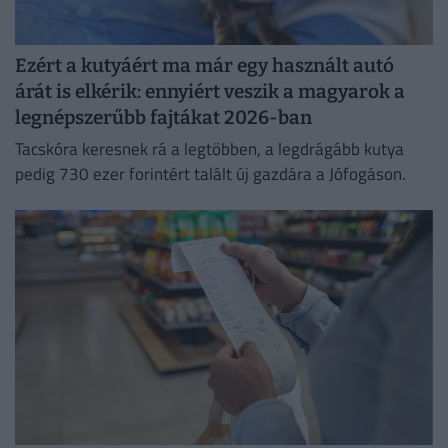
Ezért a kutyáért ma már egy használt autó
árát is elkérik: ennyiért veszik a magyarok a
legnépszerűbb fajtákat 2026-ban
Tacskóra keresnek rá a legtöbben, a legdrágább kutya
pedig 730 ezer forintért talált új gazdára a Jófogáson.