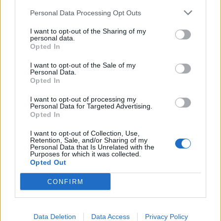
aszályt: erre figyelmezetetnek most a gazdák
Personal Data Processing Opt Outs
A fogyasztóknak hamarosan a legtöbb alapvető
élelmiszer esetében magasabb árakkal kell számolniuk.
I want to opt-out of the Sharing of my
personal data.
Opted In
I want to opt-out of the Sale of my
Personal Data.
Opted In
I want to opt-out of processing my
Personal Data for Targeted Advertising.
Opted In
I want to opt-out of Collection, Use,
Retention, Sale, and/or Sharing of my
Personal Data that Is Unrelated with the
Purposes for which it was collected.
Opted Out
Véget érhet a pofátlanul olcsó kínai termékek
CONFIRM
kora? Kiderült, mire számíthat, aki a jövőben
Temu-ról, Shein-ről, Aliexpress-ről rendelne
ruhát
Data Deletion
Data Access
Privacy Policy