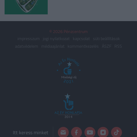
© 2026 Pénzcentrum
impresszum
jogi nyilatkozat
kapcsolat
süti beállítások
adatvédelem
médiaajánlat
kommentkezelés
ÁSZF
RSS
Itt keress minket