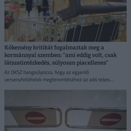
Kőkemény kritikát fogalmaztak meg a
kormánnyal szemben: "ami eddig volt, csak
látszatintézkedés, súlyosan piacellenes"
Az OKSZ hangsúlyozza, hogy az egyenlő
versenyfeltételek megteremtéséhez az adó teljes
megszüntetése az egyetlen érdemi megoldás.