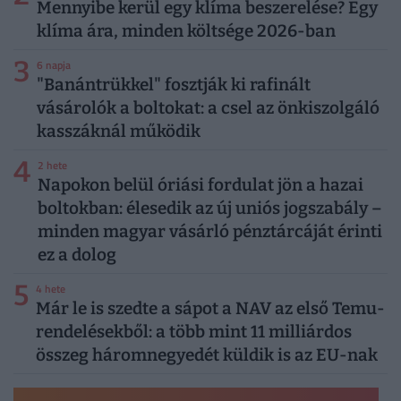
Mennyibe kerül egy klíma beszerelése? Egy
klíma ára, minden költsége 2026-ban
3
6 napja
"Banántrükkel" fosztják ki rafinált
vásárolók a boltokat: a csel az önkiszolgáló
kasszáknál működik
4
2 hete
Napokon belül óriási fordulat jön a hazai
boltokban: élesedik az új uniós jogszabály –
minden magyar vásárló pénztárcáját érinti
ez a dolog
5
4 hete
Már le is szedte a sápot a NAV az első Temu-
rendelésekből: a több mint 11 milliárdos
összeg háromnegyedét küldik is az EU-nak