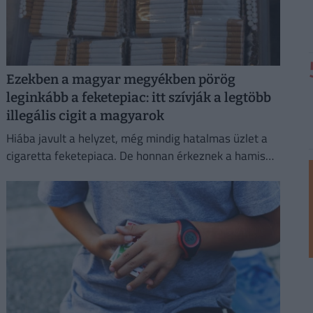
Ezekben a magyar megyékben pörög
leginkább a feketepiac: itt szívják a legtöbb
illegális cigit a magyarok
Hiába javult a helyzet, még mindig hatalmas üzlet a
cigaretta feketepiaca. De honnan érkeznek a hamis
cigaretták Magyarországra, és hol a legnagyobb a
feketepiac?