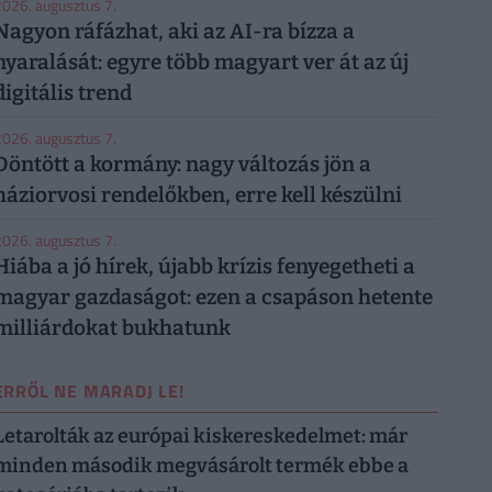
026. augusztus 7.
Nagyon ráfázhat, aki az AI-ra bízza a
nyaralását: egyre több magyart ver át az új
digitális trend
026. augusztus 7.
Döntött a kormány: nagy változás jön a
háziorvosi rendelőkben, erre kell készülni
026. augusztus 7.
Hiába a jó hírek, újabb krízis fenyegetheti a
magyar gazdaságot: ezen a csapáson hetente
milliárdokat bukhatunk
ERRŐL NE MARADJ LE!
Letarolták az európai kiskereskedelmet: már
minden második megvásárolt termék ebbe a