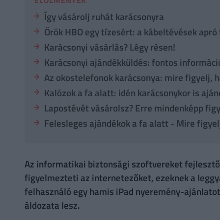
Így vásárolj ruhát karácsonyra
Örök HBO egy tízesért: a kábeltévések apró 
Karácsonyi vásárlás? Légy résen!
Karácsonyi ajándékküldés: fontos informáci
Az okostelefonok karácsonya: mire figyelj, 
Kalózok a fa alatt: idén karácsonykor is a
Lapostévét vásárolsz? Erre mindenképp figy
Felesleges ajándékok a fa alatt - Mire figye
Az informatikai biztonsági szoftvereket fejlesz
figyelmezteti az internetezőket, ezeknek a legg
felhasználó egy hamis iPad nyeremény-ajánlatot
áldozata lesz.