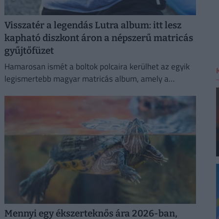
Visszatér a legendás Lutra album: itt lesz
kapható diszkont áron a népszerű matricás
gyűjtőfüzet
Hamarosan ismét a boltok polcaira kerülhet az egyik
legismertebb magyar matricás album, amely a
kilencvenes évek elején gyerekek ezreinek szerzett
felejthetetlen élményeket.
Mennyi egy ékszerteknős ára 2026-ban,