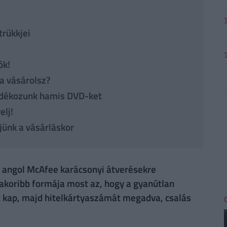
trükkjei
ók!
ha vásárolsz?
jándékozunk hamis DVD-ket
elj!
ljünk a vásárláskor
tő angol McAfee karácsonyi átverésekre
yakoribb formája most az, hogy a gyanútlan
 kap, majd hitelkártyaszámát megadva, csalás