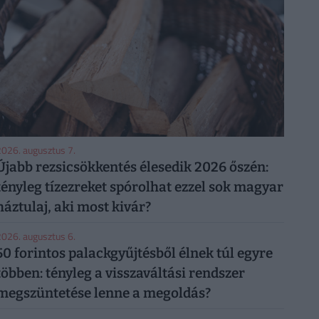
026. augusztus 7.
Újabb rezsicsökkentés élesedik 2026 őszén:
tényleg tízezreket spórolhat ezzel sok magyar
háztulaj, aki most kivár?
026. augusztus 6.
50 forintos palackgyűjtésből élnek túl egyre
többen: tényleg a visszaváltási rendszer
megszüntetése lenne a megoldás?