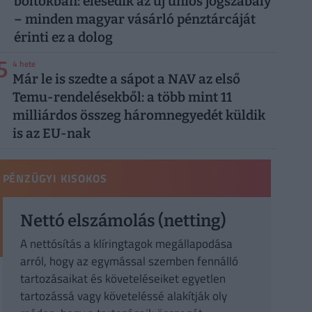
boltokban: élesedik az új uniós jogszabály
– minden magyar vásárló pénztárcáját
érinti ez a dolog
5
4 hete
Már le is szedte a sápot a NAV az első
Temu-rendelésekből: a több mint 11
milliárdos összeg háromnegyedét küldik
is az EU-nak
PÉNZÜGYI KISOKOS
Nettó elszámolás (netting)
A nettósítás a klíringtagok megállapodása
arról, hogy az egymással szemben fennálló
tartozásaikat és követeléseiket egyetlen
tartozássá vagy követeléssé alakítják oly