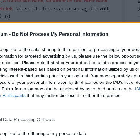
, a Raiffeisen Bank, valamint az UniCredit Bank
yfelek
. Nézz szét a friss számlacsomagok között,
. (x)
rum -
Do Not Process My Personal Information
k negyedévben az új rosszindulatú programok
to opt-out of the sale, sharing to third parties, or processing of your per
gy 60 ezer új károkozó jelent meg. A cég az első
formation for targeted advertising by us, please use the below opt-out s
 programot azonosított, egymillióval többet,
r selection. Please note that after your opt-out request is processed y
eing interest-based ads based on personal information utilized by us or
disclosed to third parties prior to your opt-out. You may separately opt-
lalatokat 70 millió dollárral rövidítette meg:
losure of your personal information by third parties on the IAB’s list of
. This information may also be disclosed by us to third parties on the
IA
ztek meg, s csaltak felhasználásukkal.
Participants
that may further disclose it to other third parties.
l Data Processing Opt Outs
o opt-out of the Sharing of my personal data.