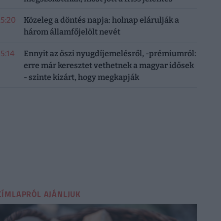
15:20
Közeleg a döntés napja: holnap elárulják a
három államfőjelölt nevét
15:14
Ennyit az őszi nyugdíjemelésről, -prémiumról:
erre már keresztet vethetnek a magyar idősek
- szinte kizárt, hogy megkapják
CÍMLAPRÓL AJÁNLJUK