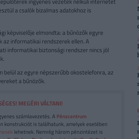
repülőterek ingyenes vezeték nélküli internetet
2
resztül a csalók bizalmas adatokhoz is
gi képviselője elmondta: a bűnözők egyre
2
az informatikai rendszerek ellen. A
ati informatikai biztonsági rendszer nincs jól
k.
2
n belül az egyre népszerűbb okostelefonra, az
tvereket a bűnözők.
ÉGES! MEGÉRI VÁLTANI!
gyenes számlavezetés. A
Pénzcentrum
n konstrukciót is találhatunk, amelyek esetében
enesek
lehetnek. Nemrég három pénzintézet is