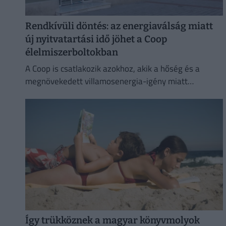
Rendkívüli döntés: az energiaválság miatt
új nyitvatartási idő jöhet a Coop
élelmiszerboltokban
A Coop is csatlakozik azokhoz, akik a hőség és a
megnövekedett villamosenergia-igény miatt
energiatakarékossági intézkedéseket vezetnek be.
Így trükköznek a magyar könyvmolyok