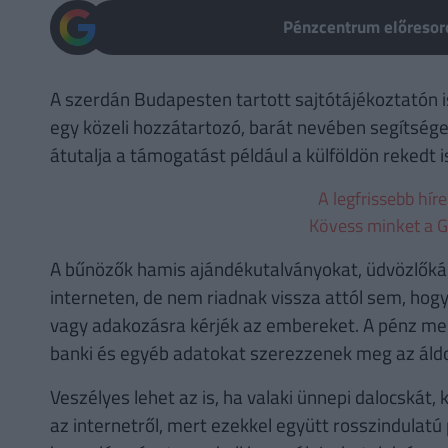
Pénzcentrum előresoro
A szerdán Budapesten tartott sajtótájékoztatón i
egy közeli hozzátartozó, barát nevében segítséget
átutalja a támogatást például a külföldön rekedt
A legfrissebb hír
Kövess minket a G
A bűnözők hamis ajándékutalványokat, üdvözlőkár
interneten, de nem riadnak vissza attól sem, hogy
vagy adakozásra kérjék az embereket. A pénz megs
banki és egyéb adatokat szerezzenek meg az áldo
Veszélyes lehet az is, ha valaki ünnepi dalocskát,
az internetről, mert ezekkel együtt rosszindulatú