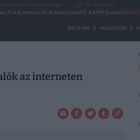
2026. augusztus 7. péntek
Ibolya
29 °C
Budapest
C
4-2
Debreceni VSC
|
Budapest Honvéd FC
3-3
MTK Budapest
UEFA EURÓPA
ÁRFOLYAM
KALKULÁTOR
H
alók az interneten