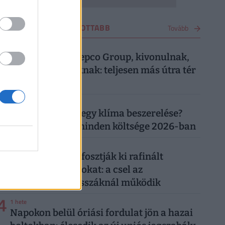
VÁSÁRLÁS LEGOLVASOTTABB
Tovább
1
4 hete
Most közölte a Pepco Group, kivonulnak,
vége egy korszaknak: teljesen más útra tér
át a boltlánc
2
1 hónapja
Mennyibe kerül egy klíma beszerelése?
Egy klíma ára, minden költsége 2026-ban
3
4 napja
"Banántrükkel" fosztják ki rafinált
vásárolók a boltokat: a csel az
önkiszolgáló kasszáknál működik
4
1 hete
Napokon belül óriási fordulat jön a hazai