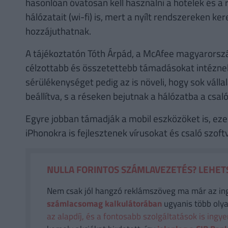
hasonlóan óvatosan kell használni a hotelek és a 
hálózatait (wi-fi) is, mert a nyílt rendszereken ke
hozzájuthatnak.
A tájékoztatón Tóth Árpád, a McAfee magyarorszá
célzottabb és összetettebb támadásokat intéznek 
sérülékenységet pedig az is növeli, hogy sok vállal
beállítva, s a réseken bejutnak a hálózatba a csaló
Egyre jobban támadják a mobil eszközöket is, eze
iPhonokra is fejlesztenek vírusokat és csaló szof
NULLA FORINTOS SZÁMLAVEZETÉS? LEHETS
Nem csak jól hangzó reklámszöveg ma már az in
számlacsomag kalkulátorában
ugyanis több olya
az alapdíj, és a fontosabb szolgáltatások is ingy