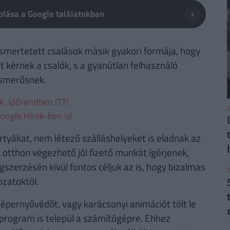
lása a Google találatokban
smertetett csalások másik gyakori formája, hogy
 kérnek a csalók, s a gyanútlan felhasználó
 ismerősnek.
ek, időrendben ITT!
2
oogle Hírek-ben is!
tyákat, nem létező szálláshelyeket is eladnak az
 otthon végezhető jól fizető munkát ígérjenek,
zerzésén kívül fontos céljuk az is, hogy bizalmas
2
zatoktól.
 képernyővédőt, vagy karácsonyi animációt tölt le
 program is települ a számítógépre. Ehhez