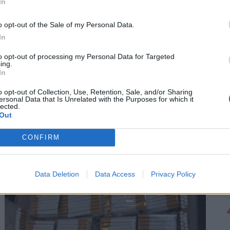
In
o opt-out of the Sale of my Personal Data.
In
to opt-out of processing my Personal Data for Targeted
ing.
In
Fontos változás élesedik a PENNY
o opt-out of Collection, Use, Retention, Sale, and/or Sharing
ersonal Data that Is Unrelated with the Purposes for which it
áruházakban: erről minden vásárlónak
lected.
Out
tudnia kell
A hálózat tehermentesítése érdekében a vállalat a
CONFIRM
leginkább terhelt, 17 és 22 óra közötti idősávban
minimalizálja az áramfogyasztását.
Data Deletion
Data Access
Privacy Policy