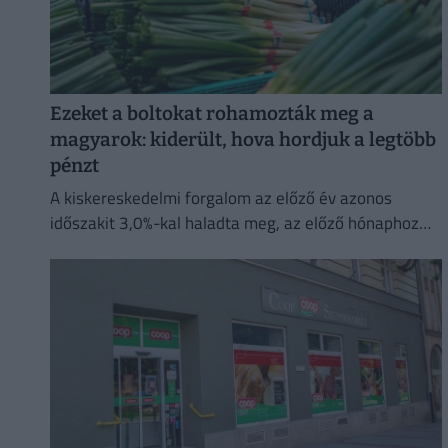
Ezeket a boltokat rohamozták meg a
magyarok: kiderült, hova hordjuk a legtöbb
pénzt
A kiskereskedelmi forgalom az előző év azonos
időszakit 3,0%-kal haladta meg, az előző hónaphoz
képest 0,4%-kal mérséklődött