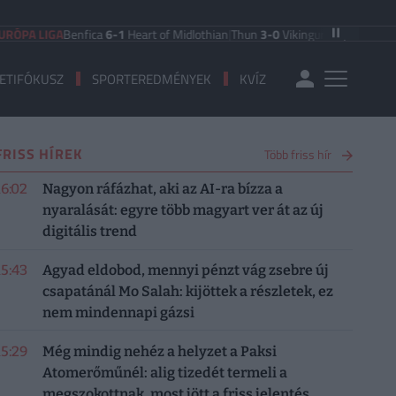
 LIGA
Benfica
6-1
Heart of Midlothian
|
Thun
3-0
Vikingur Reykjavik
|
PAOK Sal
ETIFÓKUSZ
SPORTEREDMÉNYEK
KVÍZ
FRISS HÍREK
Több friss hír
16:02
Nagyon ráfázhat, aki az AI-ra bízza a
nyaralását: egyre több magyart ver át az új
digitális trend
15:43
Agyad eldobod, mennyi pénzt vág zsebre új
csapatánál Mo Salah: kijöttek a részletek, ez
nem mindennapi gázsi
15:29
Még mindig nehéz a helyzet a Paksi
Atomerőműnél: alig tizedét termeli a
megszokottnak, most jött a friss jelentés