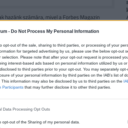
nak hazánk számára, mivel a Forbes Magazin
listája": az USA és az egész világ
rum -
Do Not Process My Personal Information
litje az olvasóközönsége.
to opt-out of the sale, sharing to third parties, or processing of your per
formation for targeted advertising by us, please use the below opt-out s
r selection. Please note that after your opt-out request is processed y
eing interest-based ads based on personal information utilized by us or
disclosed to third parties prior to your opt-out. You may separately opt-
losure of your personal information by third parties on the IAB’s list of
. This information may also be disclosed by us to third parties on the
IA
Participants
that may further disclose it to other third parties.
l Data Processing Opt Outs
Fontos változás élesedik a PENNY
áruházakban: erről minden vásárlónak
o opt-out of the Sharing of my personal data.