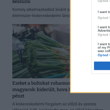
készülni
Opted 
Komoly alkalmazkodást kívánt az első félév az
I want t
élelmiszer-kiskereskedelmi láncoktól és ez a második
Opted 
félévben is így marad.
I want 
Advertis
Opted 
I want t
of my P
was col
Opted 
Ezeket a boltokat rohamozták meg a
magyarok: kiderült, hova hordjuk a legtöbb
pénzt
A kiskereskedelmi forgalom az előző év azonos