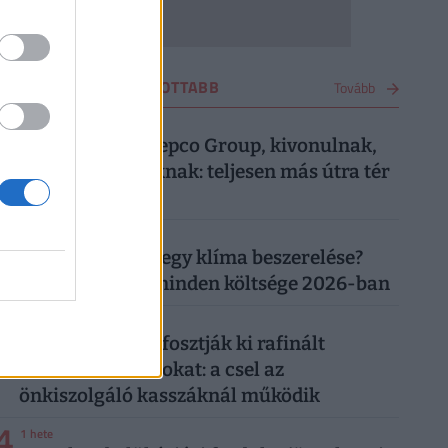
VÁSÁRLÁS LEGOLVASOTTABB
Tovább
1
4 hete
Most közölte a Pepco Group, kivonulnak,
vége egy korszaknak: teljesen más útra tér
át a boltlánc
2
1 hónapja
Mennyibe kerül egy klíma beszerelése?
Egy klíma ára, minden költsége 2026-ban
3
4 napja
"Banántrükkel" fosztják ki rafinált
vásárolók a boltokat: a csel az
önkiszolgáló kasszáknál működik
4
1 hete