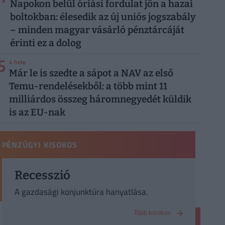
Napokon belül óriási fordulat jön a hazai
boltokban: élesedik az új uniós jogszabály
– minden magyar vásárló pénztárcáját
érinti ez a dolog
5
4 hete
Már le is szedte a sápot a NAV az első
Temu-rendelésekből: a több mint 11
milliárdos összeg háromnegyedét küldik
is az EU-nak
PÉNZÜGYI KISOKOS
Recesszió
A gazdasági konjunktúra hanyatlása.
Több kisokos