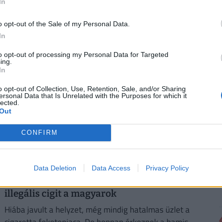
tudnia kell
In
A hálózat tehermentesítése érdekében a vállalat a
o opt-out of the Sale of my Personal Data.
leginkább terhelt, 17 és 22 óra közötti idősávban
In
minimalizálja az áramfogyasztását.
to opt-out of processing my Personal Data for Targeted
ing.
In
o opt-out of Collection, Use, Retention, Sale, and/or Sharing
ersonal Data that Is Unrelated with the Purposes for which it
lected.
Out
CONFIRM
Ezekben a magyar megyékben pörög
Data Deletion
Data Access
Privacy Policy
leginkább a feketepiac: itt szívják a legtöbb
illegális cigit a magyarok
Hiába javult a helyzet, még mindig hatalmas üzlet a