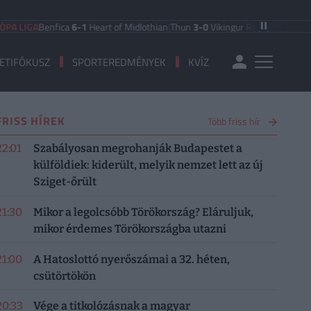
Benfica
6-1
Heart of Midlothian
|
Thun
3-0
Vikingur Reykjavik
|
PAOK Saloniki
ETIFÓKUSZ
SPORTEREDMÉNYEK
KVÍZ
FRISS HÍREK
Több friss hír
22:01
Szabályosan megrohanják Budapestet a
külföldiek: kiderült, melyik nemzet lett az új
Sziget-őrült
21:30
Mikor a legolcsóbb Törökország? Eláruljuk,
mikor érdemes Törökországba utazni
21:00
A Hatoslottó nyerőszámai a 32. héten,
csütörtökön
20:33
Vége a titkolózásnak a magyar