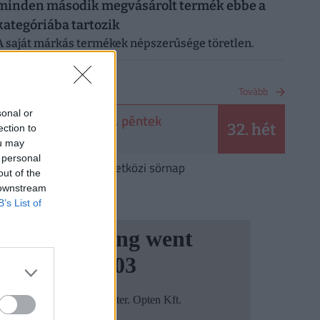
minden második megvásárolt termék ebbe a
kategóriába tartozik
A saját márkás termékek népszerűsége töretlen.
NAPTÁR
Tovább
sonal or
2026. augusztus 7. péntek
32. hét
ection to
Ibolya
ou may
 personal
Augusztus 7.
Nemzetközi sörnap
out of the
 downstream
B’s List of