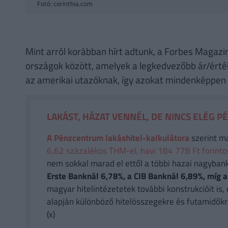
Fotó: corinthia.com
Mint arról korábban hírt adtunk, a Forbes Magazi
országok között, amelyek a legkedvezőbb ár/érték
az amerikai utazóknak, így azokat mindenképpen 
LAKÁST, HÁZAT VENNÉL, DE NINCS ELÉG P
A Pénzcentrum lakáshitel-kalkulátora
szerint m
6,62 százalékos THM-el, havi 184 778 Ft forintos 
nem sokkal marad el ettől a többi hazai nagyban
Erste Banknál 6,78%, a CIB Banknál 6,89%, míg
magyar hitelintézetetek további konstrukcióit is, 
alapján különböző hitelösszegekre és futamidőkr
(x)