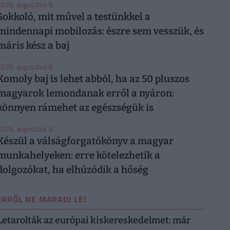
026. augusztus 6.
Sokkoló, mit művel a testünkkel a
mindennapi mobilozás: észre sem vesszük, és
máris kész a baj
026. augusztus 6.
Komoly baj is lehet abból, ha az 50 pluszos
magyarok lemondanak erről a nyáron:
könnyen rámehet az egészségük is
026. augusztus 6.
Készül a válságforgatókönyv a magyar
munkahelyeken: erre kötelezhetik a
dolgozókat, ha elhúzódik a hőség
ERRŐL NE MARADJ LE!
Letarolták az európai kiskereskedelmet: már