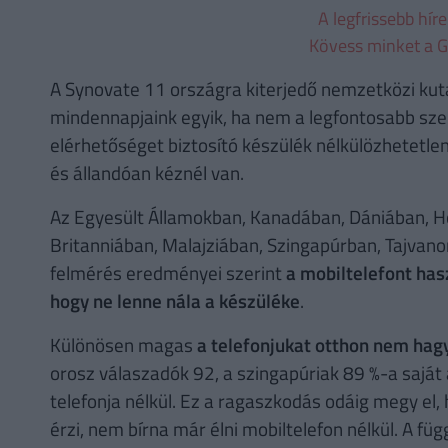
A legfrissebb hír
Kövess minket a G
A Synovate 11 országra kiterjedő nemzetközi kut
mindennapjaink egyik, ha nem a legfontosabb szere
elérhetőséget biztosító készülék nélkülözhetetlen
és állandóan kéznél van.
Az Egyesült Államokban, Kanadában, Dániában, H
Britanniában, Malajziában, Szingapúrban, Tajvan
felmérés eredményei szerint
a mobiltelefont has
hogy ne lenne nála a készüléke
.
Különösen magas
a telefonjukat otthon nem hag
orosz válaszadók 92, a szingapúriak 89 %-a saját á
telefonja nélkül. Ez a ragaszkodás odáig megy el
érzi, nem bírna már élni mobiltelefon nélkül. A f