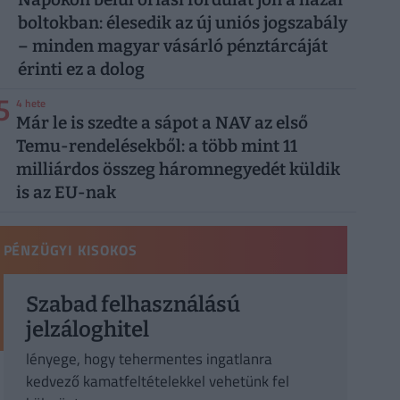
boltokban: élesedik az új uniós jogszabály
– minden magyar vásárló pénztárcáját
érinti ez a dolog
5
4 hete
Már le is szedte a sápot a NAV az első
Temu-rendelésekből: a több mint 11
milliárdos összeg háromnegyedét küldik
is az EU-nak
PÉNZÜGYI KISOKOS
Szabad felhasználású
jelzáloghitel
lényege, hogy tehermentes ingatlanra
kedvező kamatfeltételekkel vehetünk fel