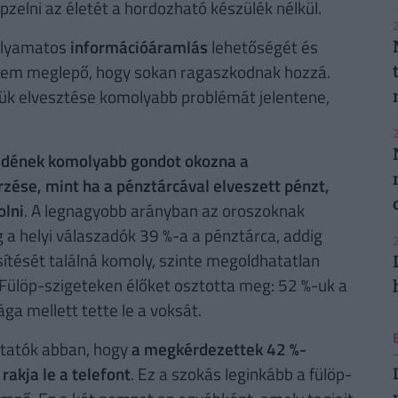
pzelni az életét a hordozható készülék nélkül.
2
folyamatos
információáramlás
lehetőségét és
n nem meglepő, hogy sokan ragaszkodnak hozzá.
kük elvesztése komolyabb problémát jelentene,
2
edének komolyabb gondot okozna a
zése, mint ha a pénztárcával elveszett pénzt,
olni
. A legnagyobb arányban az oroszoknak
g a helyi válaszadók 39 %-a a pénztárca, addig
2
ítését találná komoly, szinte megoldhatatlan
Fülöp-szigeteken élőket osztotta meg: 52 %-uk a
ga mellett tette le a voksát.
kutatók abban, hogy
a megkérdezettek 42 %-
n
rakja le a telefont
. Ez a szokás leginkább a fülöp-