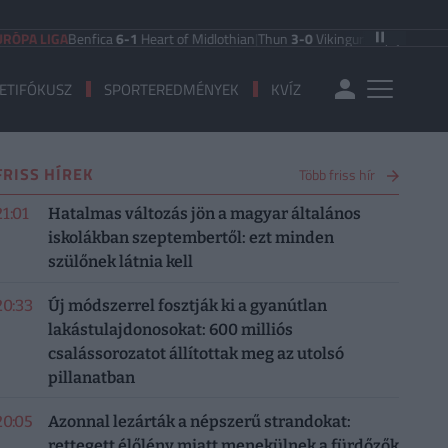
LIGA
Benfica
6-1
Heart of Midlothian
|
Thun
3-0
Vikingur Reykjavik
|
PAOK Salo
ETIFÓKUSZ
SPORTEREDMÉNYEK
KVÍZ
FRISS HÍREK
Több friss hír
21:01
Hatalmas változás jön a magyar általános
iskolákban szeptembertől: ezt minden
szülőnek látnia kell
20:33
Új módszerrel fosztják ki a gyanútlan
lakástulajdonosokat: 600 milliós
csalássorozatot állítottak meg az utolsó
pillanatban
20:05
Azonnal lezárták a népszerű strandokat:
rettegett élőlény miatt menekülnek a fürdőzők