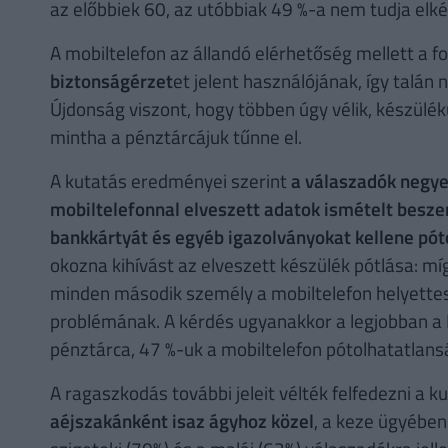
az előbbiek 60, az utóbbiak 49 %-a nem tudja elké
A mobiltelefon az állandó elérhetőség mellett a 
biztonságérzet
et jelent használójának, így talá
Újdonság viszont, hogy többen úgy vélik, készülé
mintha a pénztárcájuk tűnne el.
A kutatás eredményei szerint
a válaszadók negy
mobiltelefonnal elveszett adatok ismételt beszer
bankkártyát és egyéb igazolványokat kellene pót
okozna kihívást az elveszett készülék pótlása: mí
minden második személy a mobiltelefon helyettes
problémának. A kérdés ugyanakkor a legjobban a 
pénztárca, 47 %-uk a mobiltelefon pótolhatatlansá
A ragaszkodás további jeleit vélték felfedezni a 
a
éjszakánként is
az ágyhoz közel
, a keze ügyébe