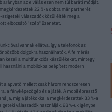
b arányban az elválás ezen nem túl baráti módját.
sz megkérdezettek 22 %-a dobta már partnerét
p-szigeteki válaszadók közül élték meg a
ott elbocsátó "szép" üzenetet.
nkcióval vannak ellátva, így a telefonok az
ülönbözőbb dolgokra használhatók. A felmérés
an kezeli a multifunkciós készülékeket, mintegy
l használni a mobilokba beépített modern
két alapvető mellett csak három rendszeresen
ra, a fényképezőgép és a játék. A mobil ébresztő
ználja, míg a játékokkal a megkérdezettek 33 %-a
zigeteki válaszadók használják: 88 %-uk igénybe
at, 44 % videót, 13 % pedig tévét néz a mobilján.