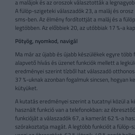
a malájok és az oroszok választották a legnagyob
A fülöp-szigeteki válaszadók 23, a maláj és oro
sms-ben. Az élmény fordítottját a maláj és a fülö
legtöbben. Az előbbiek 20, az utóbbiak 17 %-a kap
Pötyög, nyomkod, navigál
Ma már az újabb és újabb készülékek egyre több fu
alapvető hívás és üzenet funkciók mellett a legk
eredményei szerint tízből hat válaszadó otthonos
37 %-uknak azonban fogalmuk sincsen, hogyan kel
kütyüket.
A kutatás eredményei szerint a tucatnyi közül a 
használt funkció van a telefonokban: az ébresztőó
funkcióját a válaszadók 67, a kamerát 62 %-a has
szórakoztatja magát. A legtöbb funkciót a fülöp-s
veszi az ébresztést, 63 % játszik, 48 % zenét hallg