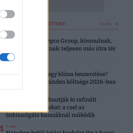
VÁSÁRLÁS LEGOLVASOTTABB
Tovább
1
4 hete
Most közölte a Pepco Group, kivonulnak,
vége egy korszaknak: teljesen más útra tér
át a boltlánc
2
1 hónapja
Mennyibe kerül egy klíma beszerelése?
Egy klíma ára, minden költsége 2026-ban
3
4 napja
"Banántrükkel" fosztják ki rafinált
vásárolók a boltokat: a csel az
önkiszolgáló kasszáknál működik
4
1 hete
Napokon belül óriási fordulat jön a hazai