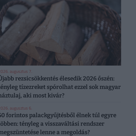
026. augusztus 7.
Újabb rezsicsökkentés élesedik 2026 őszén:
tényleg tízezreket spórolhat ezzel sok magyar
háztulaj, aki most kivár?
026. augusztus 6.
50 forintos palackgyűjtésből élnek túl egyre
többen: tényleg a visszaváltási rendszer
megszüntetése lenne a megoldás?