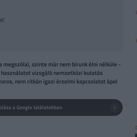
t!
a megszólal, szinte már nem bírunk élni nélküle -
n használatot vizsgáló nemzetközi kutatás
ros, nem ritkán igazi érzelmi kapcsolatot ápol
lása a Google találatokban