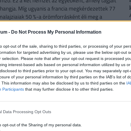
lemző. Ez a két nemzet az egyébként, amely tagjait
 hangja. Míg ugyanis a francia megkérdezettek 77
 malajziaiak 50 %-a örömforrásként éli meg a
, hogy valakinek valahol szüksége van rájuk.
rum -
Do Not Process My Personal Information
to opt-out of the sale, sharing to third parties, or processing of your per
formation for targeted advertising by us, please use the below opt-out s
RINT, HA NYUGDÍJBA MEGY: EGYSZERŰ
r selection. Please note that after your opt-out request is processed y
eing interest-based ads based on personal information utilized by us or
disclosed to third parties prior to your opt-out. You may separately opt-
losure of your personal information by third parties on the IAB’s list of
rűségnek örvendenek a
nyugdíjmegtakarítási
. This information may also be disclosed by us to third parties on the
IA
ztosítás
. Mivel évtizedekre előre tekintve az
Participants
that may further disclose it to other third parties.
sincsen garancia, úgy tűnik ez időskori
. De
mennyi pénzhez is juthatunk egy
n védhetjük ki egy ilyen megtakarítással pénzünk
l Data Processing Opt Outs
bben a cikkben
, illetve a Pénzcentrum
nyugdíj
o opt-out of the Sharing of my personal data.