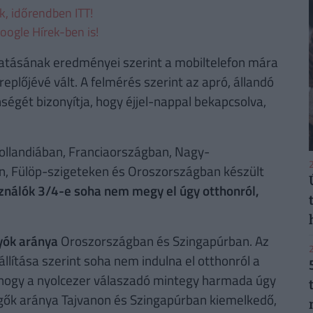
ek, időrendben ITT!
oogle Hírek-ben is!
atásának eredményei szerint a mobiltelefon mára
plőjévé vált. A felmérés szerint az apró, állandó
ségét bizonyítja, hogy éjjel-nappal bekapcsolva,
ollandiában, Franciaországban, Nagy-
2
on, Fülöp-szigeteken és Oroszországban készült
ználók 3/4-e soha nem megy el úgy otthonról,
yók aránya
Oroszországban és Szingapúrban. Az
2
llítása szerint soha nem indulna el otthonról a
, hogy a nyolcezer válaszadó mintegy harmada úgy
üggők aránya Tajvanon és Szingapúrban kiemelkedő,