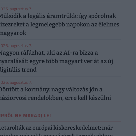
026. augusztus 7.
Működik a legális áramtrükk: így spórolnak
tízezreket a legmelegebb napokon az élelmes
magyarok
026. augusztus 7.
Nagyon ráfázhat, aki az AI-ra bízza a
nyaralását: egyre több magyart ver át az új
digitális trend
026. augusztus 7.
Döntött a kormány: nagy változás jön a
háziorvosi rendelőkben, erre kell készülni
ERRŐL NE MARADJ LE!
Letarolták az európai kiskereskedelmet: már
minden második megvásárolt termék ebbe a