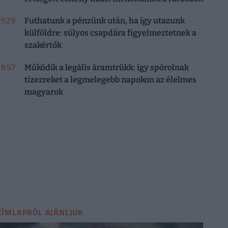
19:29
Futhatunk a pénzünk után, ha így utazunk
külföldre: súlyos csapdára figyelmeztetnek a
szakértők
18:57
Működik a legális áramtrükk: így spórolnak
tízezreket a legmelegebb napokon az élelmes
magyarok
CÍMLAPRÓL AJÁNLJUK