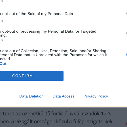
In
o opt-out of the Sale of my Personal Data.
gváltoztatta az emberek kommunikációs
és
In
i szerint ez a változás pozitív, szórakozató
adékkal egyaránt járt. Eredményei szerint a
to opt-out of processing my Personal Data for Targeted
ing.
y hol járt, vagy mit csinált, 20 %-uk első randit
In
o opt-out of Collection, Use, Retention, Sale, and/or Sharing
ersonal Data that Is Unrelated with the Purposes for which it
lected.
en csökkennek a korlátok, oldódnak a gátlások,
Out
utatás szerint körülbelül minden harmadik
en hatodik pedig mással is flörtölt a partnerén
CONFIRM
ok udvarolnak sms-ben. A britek 47, az oroszok 40
, az utóbbiak 24 %-a küldött már kacér, kihívó
Data Deletion
Data Access
Privacy Policy
ütt.
teret az üzenetküldő funkció. A válaszadók 12 %-
ben. A vizsgált országok közül a fülöp-szigetekiek,