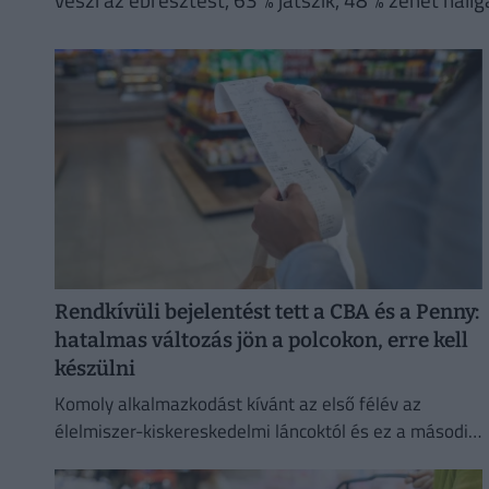
Rendkívüli bejelentést tett a CBA és a Penny:
hatalmas változás jön a polcokon, erre kell
készülni
Komoly alkalmazkodást kívánt az első félév az
élelmiszer-kiskereskedelmi láncoktól és ez a második
félévben is így marad.