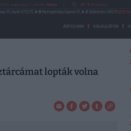
2026. augusztus 7. péntek
Ibolya
25 °C
Budapest
Győri ETO FC
4-0
Nyíregyháza
|
Újpest FC
4-2
Debreceni VSC
UEFA EURÓPA 
ÁRFOLYAM
KALKULÁTOR
H
ztárcámat lopták volna