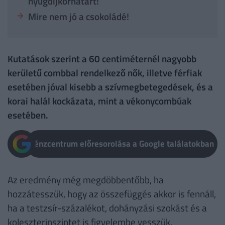
nyugdíjkorhatárt!
Mire nem jó a csokoládé!
Kutatások szerint a 60 centiméternél nagyobb
kerületű combbal rendelkező nők, illetve férfiak
esetében jóval kisebb a szívmegbetegedések, és a
korai halál kockázata, mint a vékonycombúak
esetében.
Pénzcentrum előresorolása a Google találatokban
Az eredmény még megdöbbentőbb, ha
hozzátesszük, hogy az összefüggés akkor is fennáll,
ha a testzsír-százalékot, dohányzási szokást és a
koleszterinszintet is figyelembe vesszük.