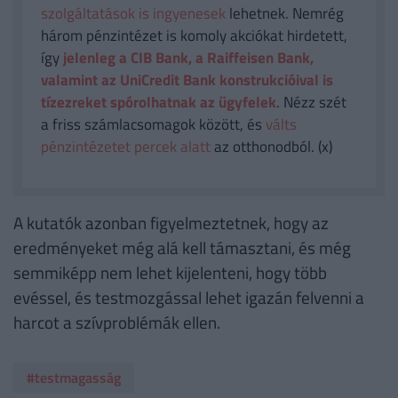
szolgáltatások is ingyenesek
lehetnek. Nemrég
három pénzintézet is komoly akciókat hirdetett,
így
jelenleg a CIB Bank, a Raiffeisen Bank,
valamint az UniCredit Bank konstrukcióival is
tízezreket spórolhatnak az ügyfelek
. Nézz szét
a friss számlacsomagok között, és
válts
pénzintézetet percek alatt
az otthonodból. (x)
A kutatók azonban figyelmeztetnek, hogy az
eredményeket még alá kell támasztani, és még
semmiképp nem lehet kijelenteni, hogy több
evéssel, és testmozgással lehet igazán felvenni a
harcot a szívproblémák ellen.
#testmagasság