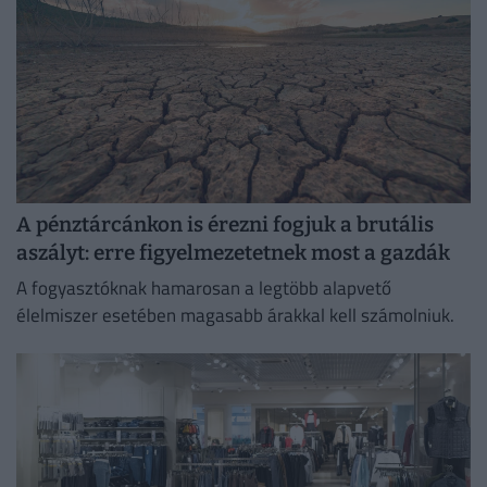
A pénztárcánkon is érezni fogjuk a brutális
aszályt: erre figyelmezetetnek most a gazdák
A fogyasztóknak hamarosan a legtöbb alapvető
élelmiszer esetében magasabb árakkal kell számolniuk.