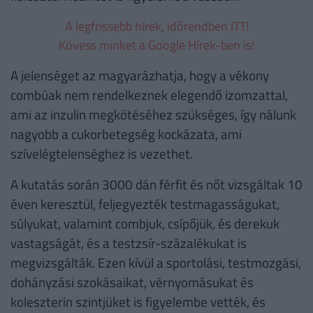
A legfrissebb hírek, időrendben ITT!
Kövess minket a Google Hírek-ben is!
A jelenséget az magyarázhatja, hogy a vékony
combúak nem rendelkeznek elegendő izomzattal,
ami az inzulin megkötéséhez szükséges, így nálunk
nagyobb a cukorbetegség kockázata, ami
szívelégtelenséghez is vezethet.
A kutatás során 3000 dán férfit és nőt vizsgáltak 10
éven keresztül, feljegyezték testmagasságukat,
súlyukat, valamint combjuk, csípőjük, és derekuk
vastagságát, és a testzsír-százalékukat is
megvizsgálták. Ezen kívül a sportolási, testmozgási,
dohányzási szokásaikat, vérnyomásukat és
koleszterin szintjüket is figyelembe vették, és