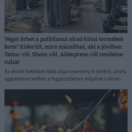
Véget érhet a pofátlanul olcsó kínai termékek
kora? Kiderült, mire számíthat, aki a jövőben
Temu-ról, Shein-ről, Aliexpress-ről rendelne
ruhát
Az elmúlt hetekben több olyan esemény is történt, amely
aggodalmat kelthet a fogyasztókban: kiújultak a közel-
keleti feszültségek, miközben az Európai Unió új
vámokról is döntött.