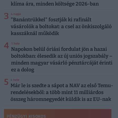
klíma ára, minden költsége 2026-ban
3
4 napja
"Banántrükkel" fosztják ki rafinált
vásárolók a boltokat: a csel az önkiszolgáló
kasszáknál működik
4
1 hete
Napokon belül óriási fordulat jön a hazai
boltokban: élesedik az új uniós jogszabály –
minden magyar vásárló pénztárcáját érinti
ez a dolog
5
4 hete
Már le is szedte a sápot a NAV az első Temu-
rendelésekből: a több mint 11 milliárdos
összeg háromnegyedét küldik is az EU-nak
PÉNZÜGYI KISOKOS