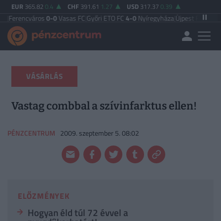
EUR
365.82
0.4
CHF
391.61
1.27
USD
317.37
0.39
ncváros
0-0
Vasas FC
|
Győri ETO FC
4-0
Nyíregyháza
|
Újpest FC
4-2
Debrecen
VÁSÁRLÁS
Vastag combbal a szívinfarktus ellen!
PÉNZCENTRUM
2009. szeptember 5. 08:02
ELŐZMÉNYEK
Hogyan éld túl 72 évvel a