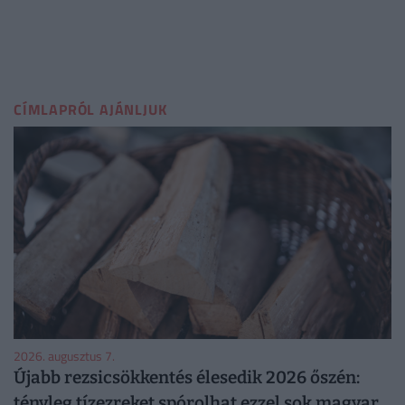
CÍMLAPRÓL AJÁNLJUK
2026. augusztus 7.
Újabb rezsicsökkentés élesedik 2026 őszén:
tényleg tízezreket spórolhat ezzel sok magyar