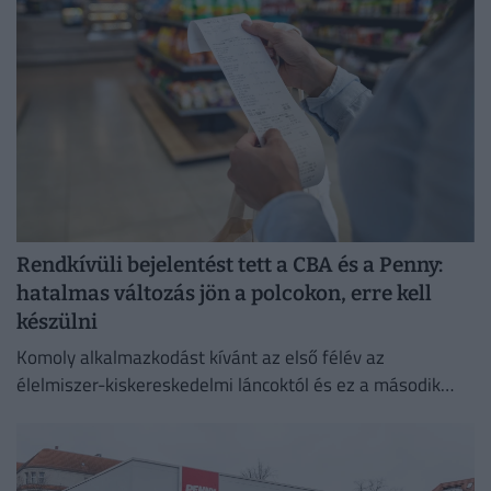
Rendkívüli bejelentést tett a CBA és a Penny:
hatalmas változás jön a polcokon, erre kell
készülni
Komoly alkalmazkodást kívánt az első félév az
élelmiszer-kiskereskedelmi láncoktól és ez a második
félévben is így marad.