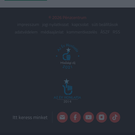
© 2026 Pénzcentrum
impresszum
jogi nyilatkozat
kapcsolat
süti beállítások
adatvédelem
médiaajánlat
kommentkezelés
ÁSZF
RSS
Itt keress minket