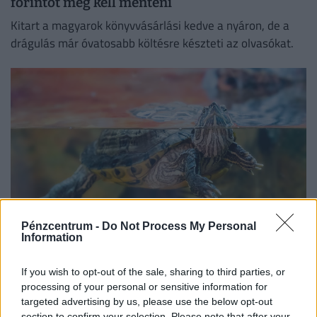
forintot meg kell menteni
Kitart a magyarok könyvvásárlási kedve a nyáron, de a
drágulás már óvatosabb költésre készteti az olvasókat.
Pénzcentrum -
Do Not Process My Personal
Information
Mennyi egy ékszerteknős ára 2026-ban,
mennyibe kerül a tartása? Minden válasz egy
If you wish to opt-out of the sale, sharing to third parties, or
helyen
processing of your personal or sensitive information for
targeted advertising by us, please use the below opt-out
Az ékszerteknős sokszor olcsón beszerezhető, de a
section to confirm your selection. Please note that after your