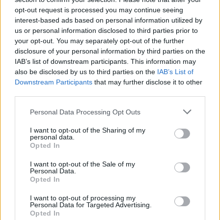
tartása az első évben akár több százezer forintos kiadás
opt-out request is processed you may continue seeing
is lehet. Mutatjuk, miből áll össze a teknőstartás
interest-based ads based on personal information utilized by
költsége!
us or personal information disclosed to third parties prior to
your opt-out. You may separately opt-out of the further
disclosure of your personal information by third parties on the
IAB’s list of downstream participants. This information may
also be disclosed by us to third parties on the
IAB’s List of
Downstream Participants
that may further disclose it to other
third parties.
Personal Data Processing Opt Outs
I want to opt-out of the Sharing of my
personal data.
Opted In
Azonnali riasztást adtak ki a népszerű magyar
boltlánc termékére: ha te is ilyet vettél,
I want to opt-out of the Sale of my
Personal Data.
azonnal hagyd abba a használatát
Opted In
A Nemzeti Kereskedelmi és Fogyasztóvédelmi Hatóság
I want to opt-out of processing my
(NKFH) termékvisszahívásra figyelmeztet.
Personal Data for Targeted Advertising.
Opted In