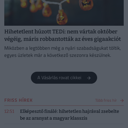
Hihetetlent húzott TEDi: nem vártak október
végéig, máris robbantották az éves gigaakciót
Miközben a legtöbben még a nyári szabadságukat töltik,
egyes üzletek már a következő szezonra készülnek.
A Vásárlás rovat cikkei
FRISS HÍREK
Több friss hír
12:51
Elképesztő finálé: hihetetlen hajrával zsebelte
be az aranyat a magyar klasszis