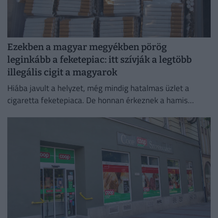
Ezekben a magyar megyékben pörög
leginkább a feketepiac: itt szívják a legtöbb
illegális cigit a magyarok
Hiába javult a helyzet, még mindig hatalmas üzlet a
cigaretta feketepiaca. De honnan érkeznek a hamis
cigaretták Magyarországra, és hol a legnagyobb a
feketepiac?