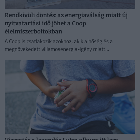
Rendkívüli döntés: az energiaválság miatt új
nyitvatartási idő jöhet a Coop
élelmiszerboltokban
A Coop is csatlakozik azokhoz, akik a hőség és a
megnövekedett villamosenergia-igény miatt
energiatakarékossági intézkedéseket vezetnek be.