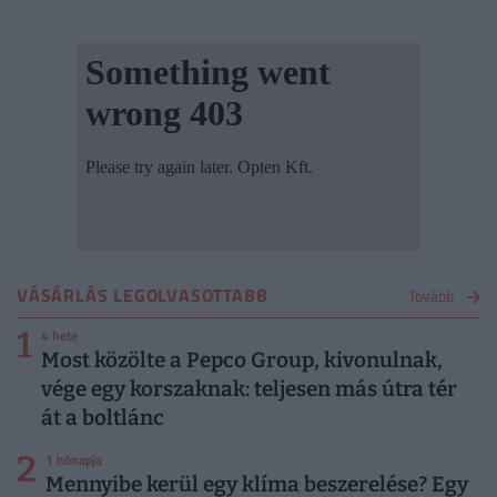
VÁSÁRLÁS LEGOLVASOTTABB
Tovább
1
4 hete
Most közölte a Pepco Group, kivonulnak,
vége egy korszaknak: teljesen más útra tér
át a boltlánc
2
1 hónapja
Mennyibe kerül egy klíma beszerelése? Egy