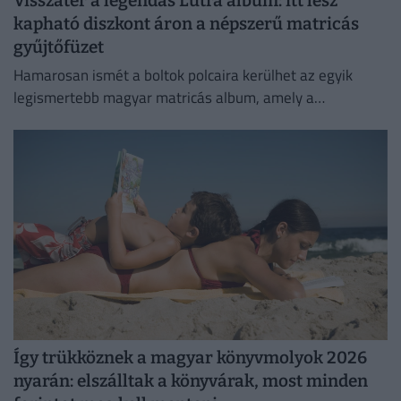
Visszatér a legendás Lutra album: itt lesz
kapható diszkont áron a népszerű matricás
gyűjtőfüzet
Hamarosan ismét a boltok polcaira kerülhet az egyik
legismertebb magyar matricás album, amely a
kilencvenes évek elején gyerekek ezreinek szerzett
felejthetetlen élményeket.
Így trükköznek a magyar könyvmolyok 2026
nyarán: elszálltak a könyvárak, most minden