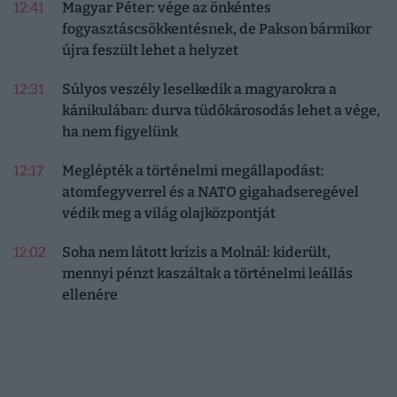
12:41
Magyar Péter: vége az önkéntes
fogyasztáscsökkentésnek, de Pakson bármikor
újra feszült lehet a helyzet
12:31
Súlyos veszély leselkedik a magyarokra a
kánikulában: durva tüdőkárosodás lehet a vége,
ha nem figyelünk
12:17
Meglépték a történelmi megállapodást:
atomfegyverrel és a NATO gigahadseregével
védik meg a világ olajközpontját
12:02
Soha nem látott krízis a Molnál: kiderült,
mennyi pénzt kaszáltak a történelmi leállás
ellenére