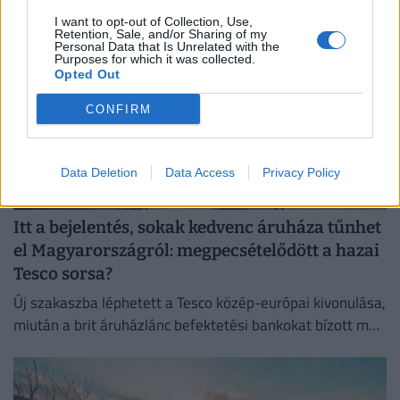
I want to opt-out of Collection, Use,
Retention, Sale, and/or Sharing of my
Personal Data that Is Unrelated with the
Purposes for which it was collected.
Opted Out
CONFIRM
Data Deletion
Data Access
Privacy Policy
Itt a bejelentés, sokak kedvenc áruháza tűnhet
el Magyarországról: megpecsételődött a hazai
Tesco sorsa?
Új szakaszba léphetett a Tesco közép-európai kivonulása,
miután a brit áruházlánc befektetési bankokat bízott meg
az értékesítés előkészítésével.