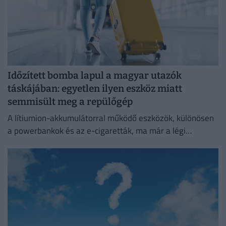
Időzített bomba lapul a magyar utazók
táskájában: egyetlen ilyen eszköz miatt
semmisült meg a repülőgép
A lítiumion-akkumulátorral működő eszközök, különösen
a powerbankok és az e-cigaretták, ma már a légi
közlekedés egyik legnagyobb biztonsági kockázatát
jelentik.