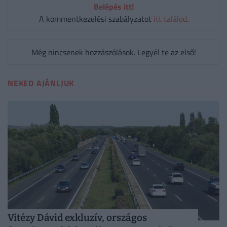
Belépés itt!
A kommentkezelési szabályzatot
itt találod
.
Még nincsenek hozzászólások. Legyél te az első!
NEKED AJÁNLJUK
Vitézy Dávid exkluzív, országos