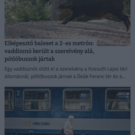
Elképesztő baleset a 2-es metrón:
vaddisznó került a szerelvény alá,
pótlóbuszok jártak
Egy vaddisznót ütött el a szerelvény a Kossuth Lajos téri
állomásnál, pótlóbuszok járnak a Deák Ferenc tér és a
Déli pályaudvar között.