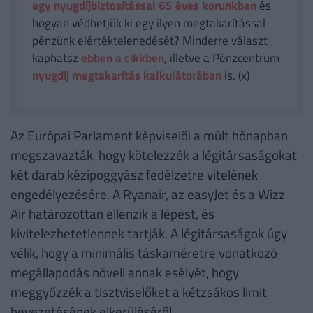
egy nyugdíjbiztosítással 65 éves korunkban
és
hogyan védhetjük ki egy ilyen megtakarítással
pénzünk elértéktelenedését? Minderre választ
kaphatsz
ebben a cikkben
, illetve a Pénzcentrum
nyugdíj megtakarítás kalkulátorában
is. (x)
Az Európai Parlament képviselői a múlt hónapban
megszavazták, hogy kötelezzék a légitársaságokat
két darab kézipoggyász fedélzetre vitelének
engedélyezésére. A Ryanair, az easyJet és a Wizz
Air határozottan ellenzik a lépést, és
kivitelezhetetlennek tartják. A légitársaságok úgy
vélik, hogy a minimális táskaméretre vonatkozó
megállapodás növeli annak esélyét, hogy
meggyőzzék a tisztviselőket a kétzsákos limit
bevezetésének elkerüléséről.