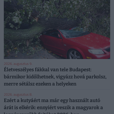
2026. augusztus 9.
Életveszélyes fákkal van tele Budapest:
bármikor kidőlhetnek, vigyázz hová parkolsz,
merre sétálsz ezeken a helyeken
2026. augusztus 8.
Ezért a kutyáért ma már egy használt autó
árát is elkérik: ennyiért veszik a magyarok a