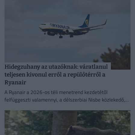
Hidegzuhany az utazóknak: váratlanul
teljesen kivonul erről a repülőtérről a
Ryanair
A Ryanair a 2026-os téli menetrend kezdetétől
felfüggeszti valamennyi, a délszerbiai Nisbe közlekedő,
illetve onnan induló járatát.