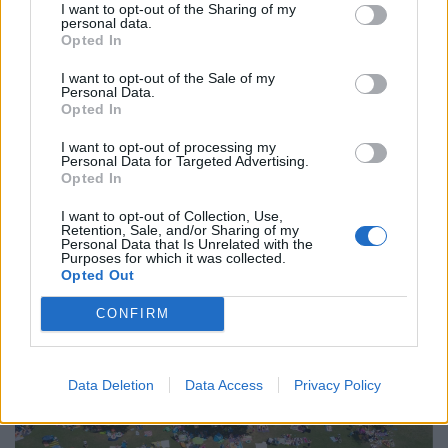
várható a hétvégén, a csúcshőmérséklet többnyire 30 és
I want to opt-out of the Sharing of my
personal data.
35 fok között alakul.
Opted In
I want to opt-out of the Sale of my
Personal Data.
Opted In
I want to opt-out of processing my
Personal Data for Targeted Advertising.
Opted In
I want to opt-out of Collection, Use,
Retention, Sale, and/or Sharing of my
Personal Data that Is Unrelated with the
Purposes for which it was collected.
Opted Out
Szombat reggeli túlélőcsomag: időjárás, hírek,
CONFIRM
árfolyamok, névnap (2026. augusztus 8.)
A Pénzcentrum 2026. augusztus 8.-i hírösszefoglalója,
deviza árfolyamai, az EuroJackpot nyerőszámai, heti
Data Deletion
Data Access
Privacy Policy
akciók és várható időjárás egy helyen!