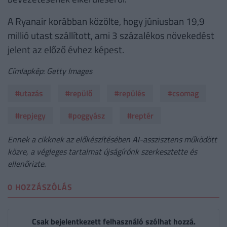
A Ryanair korábban közölte, hogy júniusban 19,9
millió utast szállított, ami 3 százalékos növekedést
jelent az előző évhez képest.
Címlapkép: Getty Images
#utazás
#repülő
#repülés
#csomag
#repjegy
#poggyász
#reptér
Ennek a cikknek az előkészítésében AI-asszisztens működött
közre, a végleges tartalmat újságírónk szerkesztette és
ellenőrizte.
0 HOZZÁSZÓLÁS
Csak bejelentkezett felhasználó szólhat hozzá.