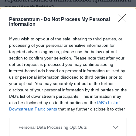
nagy járatbővítés?
Ötmilliárd forintot meghaladó állami támogatást kap idén
Pénzcentrum -
Do Not Process My Personal
a három vidéki nemzetközi repülőtér, ebből 1,2 milliárd
Information
forint jut a sármelléki Hévíz–Balaton Airportnak.
If you wish to opt-out of the sale, sharing to third parties, or
processing of your personal or sensitive information for
targeted advertising by us, please use the below opt-out
section to confirm your selection. Please note that after your
opt-out request is processed you may continue seeing
interest-based ads based on personal information utilized by
us or personal information disclosed to third parties prior to
your opt-out. You may separately opt-out of the further
disclosure of your personal information by third parties on the
IAB’s list of downstream participants. This information may
also be disclosed by us to third parties on the
IAB’s List of
Downstream Participants
that may further disclose it to other
Nem sokáig örülhetünk az enyhülésnek:
third parties.
hamarosan visszatér a pokoli hőség
Personal Data Processing Opt Outs
A pénteki lehűlés után továbbra is kellemesebb idő