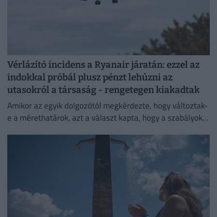
Vérlázító incidens a Ryanair járatán: ezzel az
indokkal próbál plusz pénzt lehúzni az
utasokról a társaság - rengetegen kiakadtak
Amikor az egyik dolgozótól megkérdezte, hogy változtak-
e a mérethatárok, azt a választ kapta, hogy a szabályok
változatlanok, de a betartatásuk szigorúbbá vált.