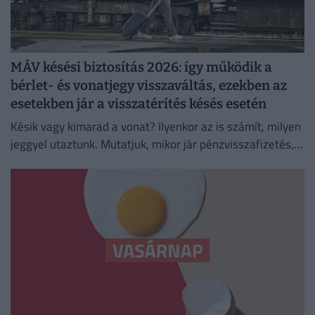
MÁV késési biztosítás 2026: így működik a
bérlet- és vonatjegy visszaváltás, ezekben az
esetekben jár a visszatérítés késés esetén
Késik vagy kimarad a vonat? Ilyenkor az is számít, milyen
jeggyel utaztunk. Mutatjuk, mikor jár pénzvisszafizetés,
kupon vagy kártérítés.