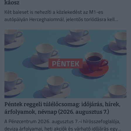
káosz
Két baleset is nehezíti a közlekedést az M1-es
autópályán Herceghalomnál, jelentős torlódásra kell
készülni mindkét irányba.
Péntek reggeli túlélőcsomag: időjárás, hírek,
árfolyamok, névnap (2026. augusztus 7.)
A Pénzcentrum 2026. augusztus 7.-i hírösszefoglalója,
deviza árfolyamai, heti akciók és várható időjárás egy