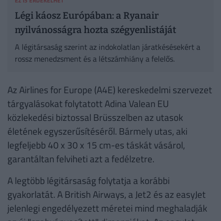
EZ IS ÉRDEKELHET
Légi káosz Európában: a Ryanair
nyilvánosságra hozta szégyenlistáját
A légitársaság szerint az indokolatlan járatkésésekért a
rossz menedzsment és a létszámhiány a felelős.
Az Airlines for Europe (A4E) kereskedelmi szervezet
tárgyalásokat folytatott Adina Valean EU
közlekedési biztossal Brüsszelben az utasok
életének egyszerűsítéséről. Bármely utas, aki
legfeljebb 40 x 30 x 15 cm-es táskát vásárol,
garantáltan felviheti azt a fedélzetre.
A legtöbb légitársaság folytatja a korábbi
gyakorlatát. A British Airways, a Jet2 és az easyJet
jelenlegi engedélyezett méretei mind meghaladják