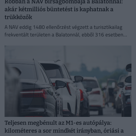
Robban a NAV bírságbombája a Balatonnál:
akár kétmilliós büntetést is kaphatnak a
trükközők
A NAV eddig 1480 ellenőrzést végzett a turisztikailag
frekventált területen a Balatonnál, ebből 316 esetben
tárt fel szabálytalanságot.
Teljesen megbénult az M1-es autópálya:
kilométeres a sor mindkét irányban, óriási a