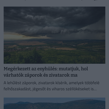
helyen!
Megérkezett az enyhülés: mutatjuk, hol
várhatók záporok és zivatarok ma
A lehűlést záporok, zivatarok kísérik, amelyek többfelé
felhőszakadást, jégesőt és viharos széllökéseket is
okozhatnak.