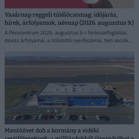
Vasárnap reggeli túlélőcsomag: időjárás,
hírek, árfolyamok, névnap (2026. augusztus 9.)
A Pénzcentrum 2026. augusztus 9.-i hírösszefoglalója,
deviza árfolyamai, a ötöslottó nyerőszámai, heti akciók
és várható időjárás egy helyen!
Mentőövet dob a kormány a vidéki
repülőtereknek: a milliárdokból újraindulhat a