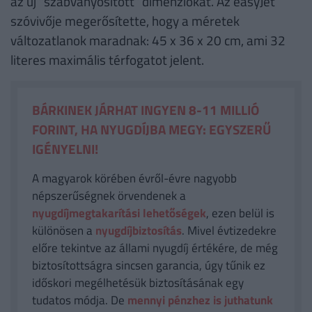
az új "szabványosított" dimenziókat. Az easyJet
szóvivője megerősítette, hogy a méretek
változatlanok maradnak: 45 x 36 x 20 cm, ami 32
literes maximális térfogatot jelent.
BÁRKINEK JÁRHAT INGYEN 8-11 MILLIÓ
FORINT, HA NYUGDÍJBA MEGY: EGYSZERŰ
IGÉNYELNI!
A magyarok körében évről-évre nagyobb
népszerűségnek örvendenek a
nyugdíjmegtakarítási lehetőségek
, ezen belül is
különösen a
nyugdíjbiztosítás
. Mivel évtizedekre
előre tekintve az állami nyugdíj értékére, de még
biztosítottságra sincsen garancia, úgy tűnik ez
időskori megélhetésük biztosításának egy
tudatos módja. De
mennyi pénzhez is juthatunk