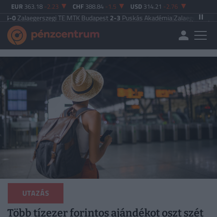
EUR
363.18
-2.23
CHF
388.84
-1.5
USD
314.21
-2.76
gerszegi TE
|
MTK Budapest
2-3
Puskás Akadémia
|
Zalaegerszegi TE
5-2
Paksi
UTAZÁS
Több tízezer forintos ajándékot oszt szét