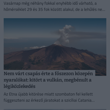
Vasárnap még néhány fokkal enyhébb idő várható, a
hőmérséklet 29 és 35 fok között alakul, de a lehűlés nem
tart sokáig.
Nem várt csapás érte a főszezon közepén
nyaralókat: kitört a vulkán, megbénult a
légiközlekedés
Az Etna újabb kitörése miatt szombaton fel kellett
függeszteni az érkező járatokat a szicíliai Catania
nemzetközi repülőterén.