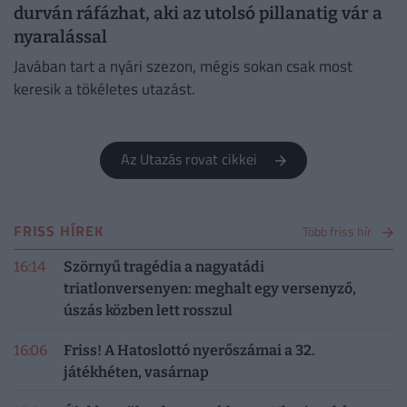
durván ráfázhat, aki az utolsó pillanatig vár a
nyaralással
Javában tart a nyári szezon, mégis sokan csak most
keresik a tökéletes utazást.
Az Utazás rovat cikkei
FRISS HÍREK
Több friss hír
16:14
Szörnyű tragédia a nagyatádi
triatlonversenyen: meghalt egy versenyző,
úszás közben lett rosszul
16:06
Friss! A Hatoslottó nyerőszámai a 32.
játékhéten, vasárnap