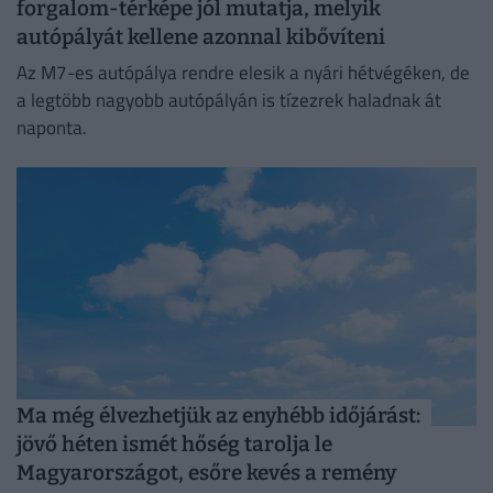
forgalom-térképe jól mutatja, melyik
autópályát kellene azonnal kibővíteni
Az M7-es autópálya rendre elesik a nyári hétvégéken, de
a legtöbb nagyobb autópályán is tízezrek haladnak át
naponta.
Ma még élvezhetjük az enyhébb időjárást:
jövő héten ismét hőség tarolja le
Magyarországot, esőre kevés a remény