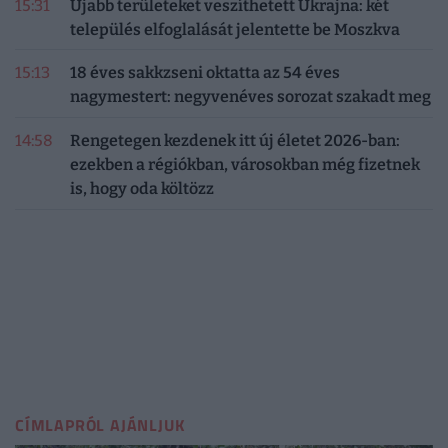
15:31
Újabb területeket veszíthetett Ukrajna: két
település elfoglalását jelentette be Moszkva
15:13
18 éves sakkzseni oktatta az 54 éves
nagymestert: negyvenéves sorozat szakadt meg
14:58
Rengetegen kezdenek itt új életet 2026-ban:
ezekben a régiókban, városokban még fizetnek
is, hogy oda költözz
CÍMLAPRÓL AJÁNLJUK