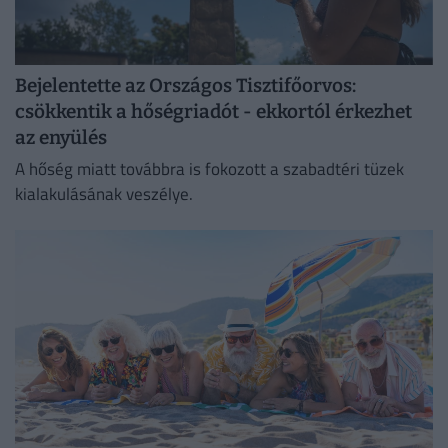
Bejelentette az Országos Tisztifőorvos:
csökkentik a hőségriadót - ekkortól érkezhet
az enyülés
A hőség miatt továbbra is fokozott a szabadtéri tüzek
kialakulásának veszélye.