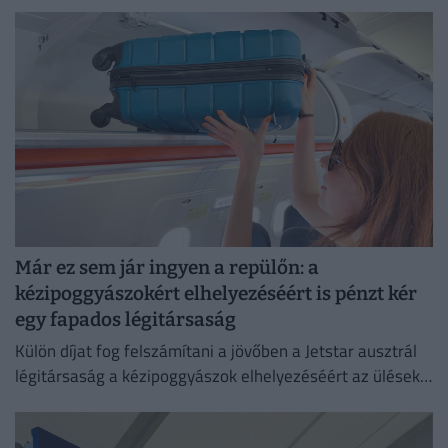
Már ez sem jár ingyen a repülőn: a
kézipoggyászokért elhelyezéséért is pénzt kér
egy fapados légitársaság
Külön díjat fog felszámítani a jövőben a Jetstar ausztrál
légitársaság a kézipoggyászok elhelyezéséért az ülések
feletti tárolókban.