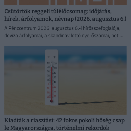
Csütörtök reggeli túlélőcsomag: időjárás,
hírek, árfolyamok, névnap (2026. augusztus 6.)
A Pénzcentrum 2026. augusztus 6.-i hírösszefoglalója,
deviza árfolyamai, a skandináv lottó nyerőszámai, heti
akciók és várható időjárás egy helyen!
Kiadták a riasztást: 42 fokos pokoli hőség csap
le Magyarországra, történelmi rekordok