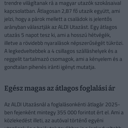
trendre világítanak rá a magyar utazók szokásaival
kapcsolatban. Átlagosan 2,87 fő utazik együtt, ami
jelzi, hogy a párok mellett a családok is jelentős
arányban választják az ALDI Utazást. Egy átlagos
utazás 5 napot tesz ki, ami a hosszú hétvégék,
illetve a rövidebb nyaralások népszerűségét tükrözi.
A legkedveltebbek a 4 csillagos szálláshelyek és a
reggelit tartalmazó csomagok, ami a kényelem és a
gondtalan pihenés iránti igényt mutatja.
Egész magas az átlagos foglalási ár
Az ALDI Utazásnál a foglalásonkénti átlagár 2025-
ben fejenként mintegy 355 000 forintot ért el. Ami a
közlekedést illeti, az autóval történő egyéni