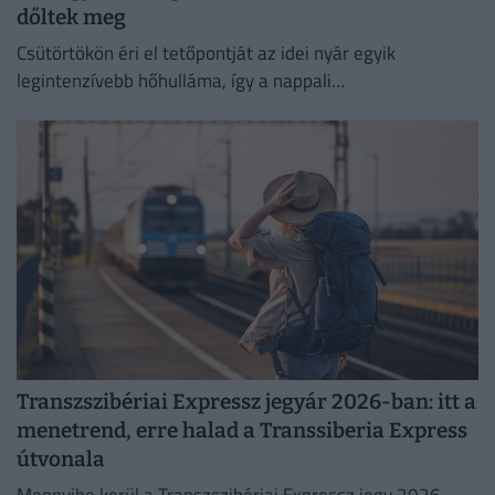
dőltek meg
Csütörtökön éri el tetőpontját az idei nyár egyik
legintenzívebb hőhulláma, így a nappali
csúcshőmérséklet akár a 42 Celsius-fokot is elérheti.
Transzszibériai Expressz jegyár 2026-ban: itt a
menetrend, erre halad a Transsiberia Express
útvonala
Mennyibe kerül a Transzszibériai Expressz jegy 2026-