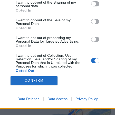
I want to opt-out of the Sharing of my
personal data.
Opted In
I want to opt-out of the Sale of my
Personal Data.
Opted In
I want to opt-out of processing my
Personal Data for Targeted Advertising.
Opted In
I want to opt-out of Collection, Use,
Retention, Sale, and/or Sharing of my
Personal Data that Is Unrelated with the
Péntek reggeli túlélőcsomag: időjárás, hírek,
Purposes for which it was collected.
Opted Out
árfolyamok, névnap (2026. augusztus 7.)
A Pénzcentrum 2026. augusztus 7.-i hírösszefoglalója,
CONFIRM
deviza árfolyamai, heti akciók és várható időjárás egy
helyen!
Data Deletion
Data Access
Privacy Policy