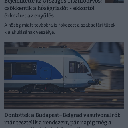
Bejelentette az Országos Tisztifőorvos:
csökkentik a hőségriadót - ekkortól
érkezhet az enyülés
A hőség miatt továbbra is fokozott a szabadtéri tüzek
kialakulásának veszélye.
Döntöttek a Budapest–Belgrád vasútvonalról:
már tesztelik a rendszert, pár napig még a