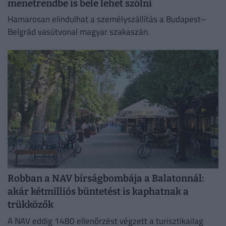
menetrendbe is bele lehet szólni
Hamarosan elindulhat a személyszállítás a Budapest–
Belgrád vasútvonal magyar szakaszán.
Robban a NAV bírságbombája a Balatonnál:
akár kétmilliós büntetést is kaphatnak a
trükközők
A NAV eddig 1480 ellenőrzést végzett a turisztikailag