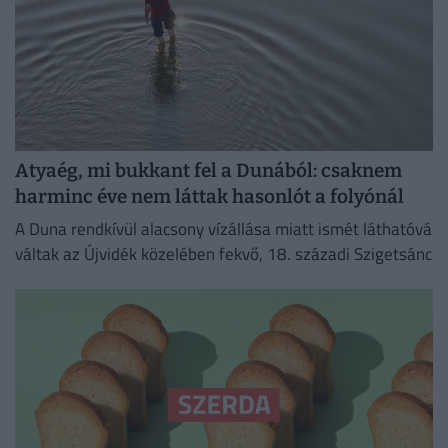
Atyaég, mi bukkant fel a Dunából: csaknem
harminc éve nem láttak hasonlót a folyónál
A Duna rendkívül alacsony vízállása miatt ismét láthatóvá
váltak az Újvidék közelében fekvő, 18. századi Szigetsánc