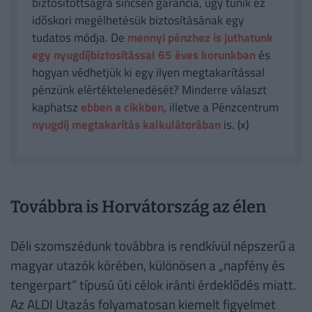
biztosítottságra sincsen garancia, úgy tűnik ez
időskori megélhetésük biztosításának egy
tudatos módja. De
mennyi pénzhez is juthatunk
egy nyugdíjbiztosítással 65 éves korunkban
és
hogyan védhetjük ki egy ilyen megtakarítással
pénzünk elértéktelenedését? Minderre választ
kaphatsz
ebben a cikkben
, illetve a Pénzcentrum
nyugdíj megtakarítás kalkulátorában
is. (x)
Továbbra is Horvátország az élen
Déli szomszédunk továbbra is rendkívül népszerű a
magyar utazók körében, különösen a „napfény és
tengerpart” típusú úti célok iránti érdeklődés miatt.
Az ALDI Utazás folyamatosan kiemelt figyelmet