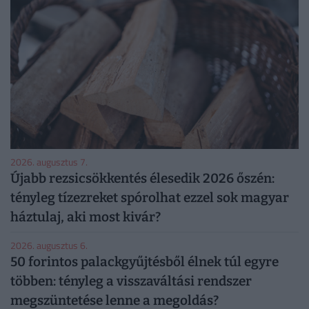
2026. augusztus 7.
Újabb rezsicsökkentés élesedik 2026 őszén:
tényleg tízezreket spórolhat ezzel sok magyar
háztulaj, aki most kivár?
2026. augusztus 6.
50 forintos palackgyűjtésből élnek túl egyre
többen: tényleg a visszaváltási rendszer
megszüntetése lenne a megoldás?