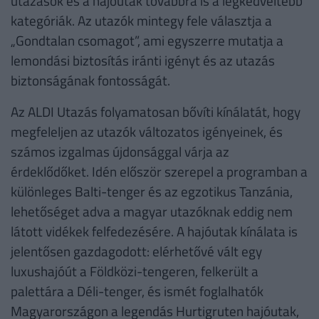
utazások és a hajóutak továbbra is a legkedveltebb
kategóriák. Az utazók mintegy fele választja a
„Gondtalan csomagot”, ami egyszerre mutatja a
lemondási biztosítás iránti igényt és az utazás
biztonságának fontosságát.
Az ALDI Utazás folyamatosan bővíti kínálatát, hogy
megfeleljen az utazók változatos igényeinek, és
számos izgalmas újdonsággal várja az
érdeklődőket. Idén először szerepel a programban a
különleges Balti-tenger és az egzotikus Tanzánia,
lehetőséget adva a magyar utazóknak eddig nem
látott vidékek felfedezésére. A hajóutak kínálata is
jelentősen gazdagodott: elérhetővé vált egy
luxushajóút a Földközi-tengeren, felkerült a
palettára a Déli-tenger, és ismét foglalhatók
Magyarországon a legendás Hurtigruten hajóutak,