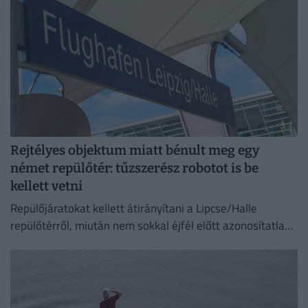
Rejtélyes objektum miatt bénult meg egy
német repülőtér: tűzszerész robotot is be
kellett vetni
Repülőjáratokat kellett átirányítani a Lipcse/Halle
repülőtérről, miután nem sokkal éjfél előtt azonosítatlan
repülő objektumot észleltek a légterében.