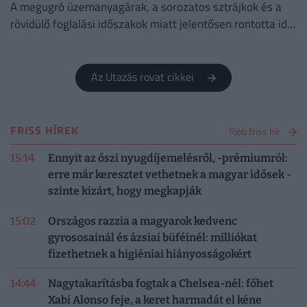
A megugró üzemanyagárak, a sorozatos sztrájkok és a
rövidülő foglalási időszakok miatt jelentősen rontotta idei
profitkilátásait a Lufthansa.
Az Utazás rovat cikkei
FRISS HÍREK
Több friss hír
15:14
Ennyit az őszi nyugdíjemelésről, -prémiumról:
erre már keresztet vethetnek a magyar idősek -
szinte kizárt, hogy megkapják
15:02
Országos razzia a magyarok kedvenc
gyrososainál és ázsiai büféinél: milliókat
fizethetnek a higiéniai hiányosságokért
14:44
Nagytakarításba fogtak a Chelsea-nél: főhet
Xabi Alonso feje, a keret harmadát el kéne