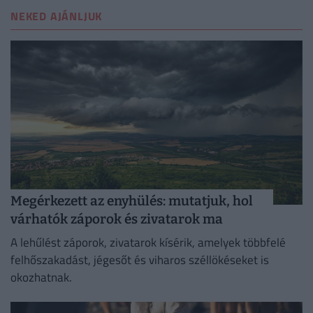
NEKED AJÁNLJUK
Megérkezett az enyhülés: mutatjuk, hol
várhatók záporok és zivatarok ma
A lehűlést záporok, zivatarok kísérik, amelyek többfelé
felhőszakadást, jégesőt és viharos széllökéseket is
okozhatnak.