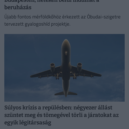
beruházás
Újabb fontos mérföldkőhöz érkezett az Óbudai-szigetre
tervezett gyalogoshíd projektje.
Súlyos krízis a repülésben: négyezer állást
szüntet meg és tömegével törli a járatokat az
egyik légitársaság