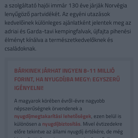
a szolgáltató hajói immár 130 éve járják Norvégia
lenyűgöző partvidékét. Az egyéni utazások
kedvelőinek különleges ajánlatként jelentek meg az
adriai és Garda-tavi kempingfalvak, újfajta pihenési
élményt kínálva a természetkedvelőknek és
családoknak.
BÁRKINEK JÁRHAT INGYEN 8-11 MILLIÓ
FORINT, HA NYUGDÍJBA MEGY: EGYSZERŰ
IGÉNYELNI!
A magyarok körében évről-évre nagyobb
népszerűségnek örvendenek a
nyugdíjmegtakarítási lehetőségek
, ezen belül is
különösen a
nyugdíjbiztosítás
. Mivel évtizedekre
előre tekintve az állami nyugdíj értékére, de még