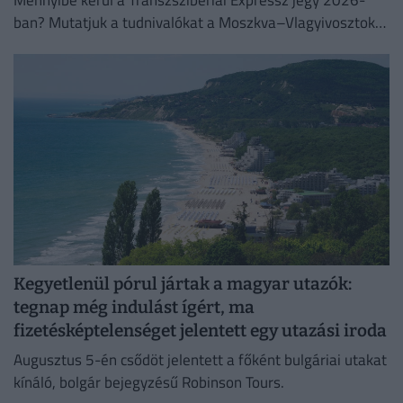
ban? Mutatjuk a tudnivalókat a Moszkva–Vlagyivosztok
útvonalról, árakról és vásárlási lehetőségekről.
Kegyetlenül pórul jártak a magyar utazók:
tegnap még indulást ígért, ma
fizetésképtelenséget jelentett egy utazási iroda
Augusztus 5-én csődöt jelentett a főként bulgáriai utakat
kínáló, bolgár bejegyzésű Robinson Tours.