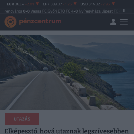
EUR
363.4
-2.01
CHF
389.07
-1.26
USD
314.02
-2.96
os
0-0
Vasas FC
|
Győri ETO FC
4-0
Nyíregyháza
|
Újpest FC
4-2
Debreceni VSC
|
UTAZÁS
Elképesztő, hová utaznak legszívesebben