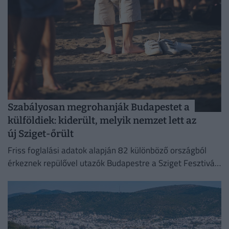
Szabályosan megrohanják Budapestet a
külföldiek: kiderült, melyik nemzet lett az
új Sziget-őrült
Friss foglalási adatok alapján 82 különböző országból
érkeznek repülővel utazók Budapestre a Sziget Fesztivál
idején,