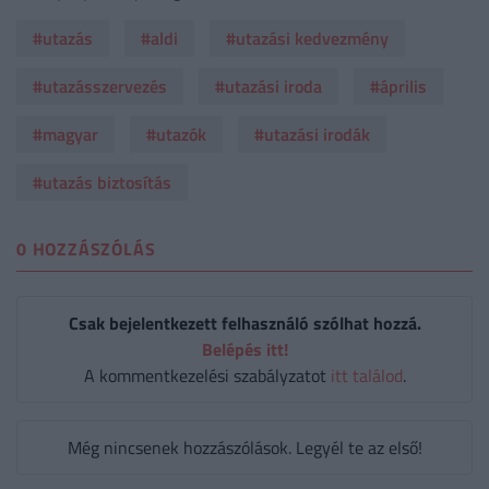
#utazás
#aldi
#utazási kedvezmény
#utazásszervezés
#utazási iroda
#április
#magyar
#utazók
#utazási irodák
#utazás biztosítás
0 HOZZÁSZÓLÁS
Csak bejelentkezett felhasználó szólhat hozzá.
Belépés itt!
A kommentkezelési szabályzatot
itt találod
.
Még nincsenek hozzászólások. Legyél te az első!