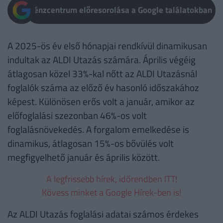
Pénzcentrum előresorolása a Google találatokban
A 2025-ös év első hónapjai rendkívül dinamikusan
indultak az ALDI Utazás számára. Április végéig
átlagosan közel 33%-kal nőtt az ALDI Utazásnál
foglalók száma az előző év hasonló időszakához
képest. Különösen erős volt a január, amikor az
előfoglalási szezonban 46%-os volt
foglalásnövekedés. A forgalom emelkedése is
dinamikus, átlagosan 15%-os bővülés volt
megfigyelhető január és április között.
A legfrissebb hírek, időrendben ITT!
Kövess minket a Google Hírek-ben is!
Az ALDI Utazás foglalási adatai számos érdekes