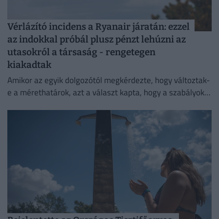
Vérlázító incidens a Ryanair járatán: ezzel
az indokkal próbál plusz pénzt lehúzni az
utasokról a társaság - rengetegen
kiakadtak
Amikor az egyik dolgozótól megkérdezte, hogy változtak-
e a mérethatárok, azt a választ kapta, hogy a szabályok
változatlanok, de a betartatásuk szigorúbbá vált.