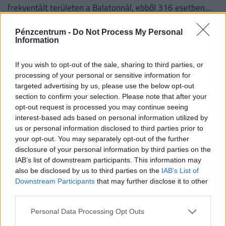
frekventált területen a Balatonnál, ebből 316 esetben
tárt fel szabálytalanságot.
Pénzcentrum -
Do Not Process My Personal
Information
If you wish to opt-out of the sale, sharing to third parties, or
processing of your personal or sensitive information for
targeted advertising by us, please use the below opt-out
section to confirm your selection. Please note that after your
opt-out request is processed you may continue seeing
interest-based ads based on personal information utilized by
us or personal information disclosed to third parties prior to
your opt-out. You may separately opt-out of the further
disclosure of your personal information by third parties on the
Teljesen megbénult az M1-es autópálya:
IAB’s list of downstream participants. This information may
kilométeres a sor mindkét irányban, óriási a
also be disclosed by us to third parties on the
IAB’s List of
káosz
Downstream Participants
that may further disclose it to other
third parties.
Két baleset is nehezíti a közlekedést az M1-es
autópályán Herceghalomnál, jelentős torlódásra kell
Personal Data Processing Opt Outs
készülni mindkét irányba.