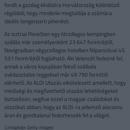
fordít a gazdag kínálatra Horvátország különböző
régióiból, hogy mindenki megtalálja a számára
ideális tengerparti pihenést.
Az isztriai Porečben egy ötcsillagos kempingben
szállás már személyenként 23 647 forint/éjtől,
Novigradban négycsillagos hotelben félpanzióval 45
531 forint/éjtől foglalható. Aki Velencét fedezné fel,
annak a város kapujában fekvő szálloda
svédasztalos reggelivel már 49 790 forinttól
elérhető. Az ALDI Utazás elkötelezett amellett, hogy
minőségi és megfizethető utazási lehetőségeket
biztosítson, segítve ezzel a magyar családokat és
utazókat abban, hogy az ALDI-ra jellemző alacsony
áron és gondtalanul fedezhessék fel a világot.
Címlapkép: Getty Images