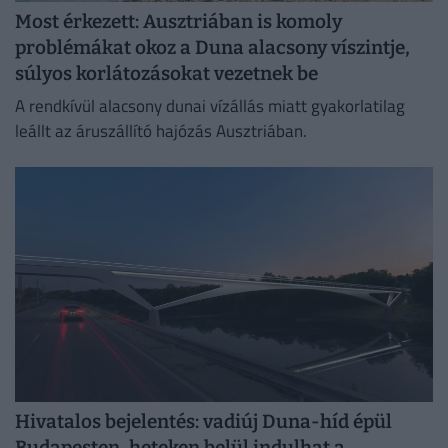
Most érkezett: Ausztriában is komoly
problémákat okoz a Duna alacsony víszintje,
súlyos korlátozásokat vezetnek be
A rendkívül alacsony dunai vízállás miatt gyakorlatilag
leállt az áruszállító hajózás Ausztriában.
Hivatalos bejelentés: vadiúj Duna-híd épül
Budapesten, heteken belül indulhat a