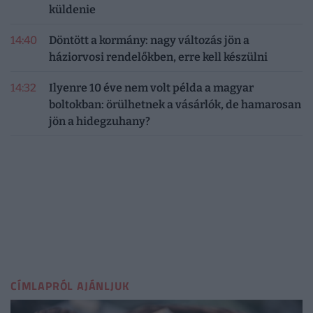
küldenie
14:40
Döntött a kormány: nagy változás jön a
háziorvosi rendelőkben, erre kell készülni
14:32
Ilyenre 10 éve nem volt példa a magyar
boltokban: örülhetnek a vásárlók, de hamarosan
jön a hidegzuhany?
CÍMLAPRÓL AJÁNLJUK