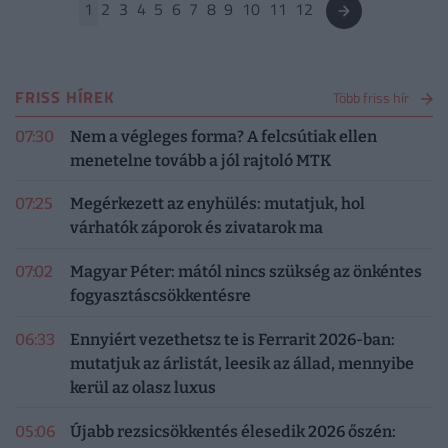
1
2
3
4
5
6
7
8
9
10
11
12
FRISS HÍREK
Több friss hír
07:30
Nem a végleges forma? A felcsútiak ellen
menetelne tovább a jól rajtoló MTK
07:25
Megérkezett az enyhülés: mutatjuk, hol
várhatók záporok és zivatarok ma
07:02
Magyar Péter: mától nincs szükség az önkéntes
fogyasztáscsökkentésre
06:33
Ennyiért vezethetsz te is Ferrarit 2026-ban:
mutatjuk az árlistát, leesik az állad, mennyibe
kerül az olasz luxus
05:06
Újabb rezsicsökkentés élesedik 2026 őszén: