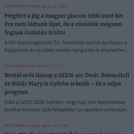
PÉNZCENTRUM
| 2026. április 23. 20:01
Megtört a jég a magyar piacon: több mint két
éve nem láttunk ilyet, de a vásárlók mégsem
fognak őszintén örülni
A GKI Gazdaságkutató Zrt. felmérése szerint áprilisban a
fogyasztók és az üzleti szektor hangulata is érezhetően
javult márciushoz képest.
HELLOVIDÉK
| 2026. április 21. 17:15
Brutál erős lineup a SZEN-en: Desh, Beton.Hofi
és Nótár Mary is Győrbe érkezik – itt a teljes
program
Indul a SZEN 2026 Győrben: négy nap, tele koncertekkel,
bulikkal és hazai sztárfellépőkkel az egyetem campusán
– Desh-től Dzsúdlóig mindenki jön.
PÉNZCENTRUM
| 2026. április 14. 17:58