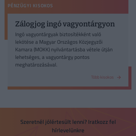
PÉNZÜGYI KISOKOS
Zálogjog ingó vagyontárgyon
Ingó vagyontárgyak biztosítékként való
lekötése a Magyar Országos Közjegyzői
Kamara (MOKK) nyilvántartásba vétele útján
lehetséges, a vagyontárgy pontos
meghatározásával.
Több kisokos
Szeretnél jólértesült lenni? Iratkozz fel
hírlevelünkre