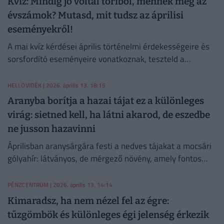
Kvíz: Mindig jó voltál töriből, mennek még az
évszámok? Mutasd, mit tudsz az áprilisi
eseményekről!
A mai kvíz kérdései április történelmi érdekességeire és
sorsfordító eseményeire vonatkoznak, teszteld a
tudásod!
HELLOVIDÉK
| 2026. április 13. 18:15
Aranyba borítja a hazai tájat ez a különleges
virág: sietned kell, ha látni akarod, de eszedbe
ne jusson hazavinni
Áprilisban aranysárgára festi a nedves tájakat a mocsári
gólyahír: látványos, de mérgező növény, amely fontos
táplálék a beporzóknak. Ti felismeritek?
PÉNZCENTRUM
| 2026. április 13. 14:14
Kimaradsz, ha nem nézel fel az égre:
tűzgömbök és különleges égi jelenség érkezik