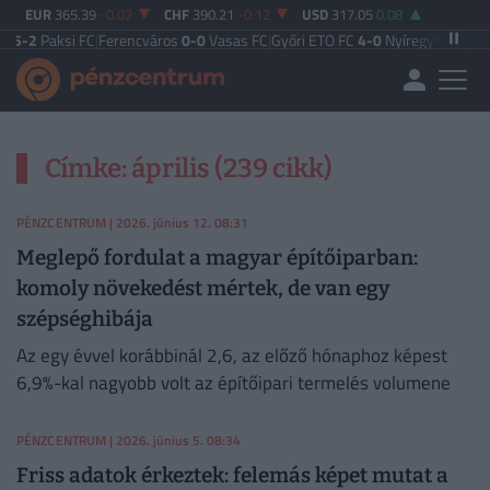
EUR
365.39
-0.02
CHF
390.21
-0.12
USD
317.05
0.08
-2
Paksi FC
|
Ferencváros
0-0
Vasas FC
|
Győri ETO FC
4-0
Nyíregyháza
|
Újpest
Címke: április (239 cikk)
PÉNZCENTRUM
| 2026. június 12. 08:31
Meglepő fordulat a magyar építőiparban:
komoly növekedést mértek, de van egy
szépséghibája
Az egy évvel korábbinál 2,6, az előző hónaphoz képest
6,9%-kal nagyobb volt az építőipari termelés volumene
PÉNZCENTRUM
| 2026. június 5. 08:34
Friss adatok érkeztek: felemás képet mutat a