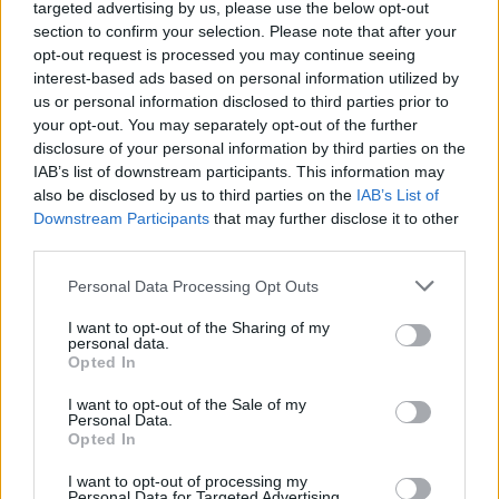
indokolta a döntését
targeted advertising by us, please use the below opt-out
section to confirm your selection. Please note that after your
Bródy János az ATV Egyenes Beszéd című műsorában
opt-out request is processed you may continue seeing
jelentette be, hogy április 11-én, a Költészet napján
interest-based ads based on personal information utilized by
búcsúzik a közönségtől.
us or personal information disclosed to third parties prior to
your opt-out. You may separately opt-out of the further
PÉNZCENTRUM
| 2025. november 30. 17:06
disclosure of your personal information by third parties on the
Tavaszi szünet 2026: mikor lesz és meddig tart
IAB’s list of downstream participants. This information may
a húsvéti szünet? Itt az összes iskolai szünet
also be disclosed by us to third parties on the
IAB’s List of
Downstream Participants
that may further disclose it to other
dátuma
third parties.
Mikor lesz pontosan a tavaszi szünet, mikor lesz a húsvét
Personal Data Processing Opt Outs
2026-ban? Mutatjuk, hogyan alakul a további iskolai
szünetek rendje a 2025/2026-os tanév során.
I want to opt-out of the Sharing of my
personal data.
PÉNZCENTRUM
| 2025. szeptember 29. 20:33
Opted In
Ettől sok magyar fellélegezhet: megvan a
I want to opt-out of the Sale of my
bombabiztos vészterv egy giga-áramszünet
Personal Data.
Opted In
idejére?
Idén az elmúlt szűk félévben az európai villamosenergia-
I want to opt-out of processing my
Personal Data for Targeted Advertising.