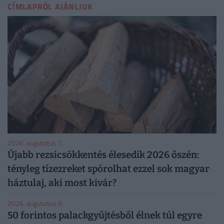
CÍMLAPRÓL AJÁNLJUK
2026. augusztus 7.
Újabb rezsicsökkentés élesedik 2026 őszén:
tényleg tízezreket spórolhat ezzel sok magyar
háztulaj, aki most kivár?
2026. augusztus 6.
50 forintos palackgyűjtésből élnek túl egyre