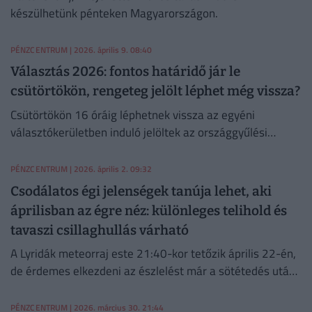
készülhetünk pénteken Magyarországon.
PÉNZCENTRUM
| 2026. április 9. 08:40
Választás 2026: fontos határidő jár le
csütörtökön, rengeteg jelölt léphet még vissza?
Csütörtökön 16 óráig léphetnek vissza az egyéni
választókerületben induló jelöltek az országgyűlési
választáson
PÉNZCENTRUM
| 2026. április 2. 09:32
Csodálatos égi jelenségek tanúja lehet, aki
áprilisban az égre néz: különleges telihold és
tavaszi csillaghullás várható
A Lyridák meteorraj este 21:40-kor tetőzik április 22-én,
de érdemes elkezdeni az észlelést már a sötétedés után,
este 9 óra körül.
PÉNZCENTRUM
| 2026. március 30. 21:44