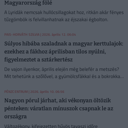
Magyarország fölé
A Lyridák nemcsak hullócsillagokat hoz, ritkán akár fényes
tűzgömbök is felvillanhatnak az éjszakai égbolton.
PAIS-HORVÁTH SZILVIA
| 2026. április 12. 06:04
Súlyos hibába szaladnak a magyar kerttulajok:
ezekhez a fákhoz áprilisban tilos nyúlni,
figyelmeztet a sztárkertész
De vajon ilyenkor, április elején még belefér a metszés?
Mit tehetünk a szőlővel, a gyümölcsfákkal és a bokrokkal,
ha kora tavasszal nem jutott rá idő?
PÉNZCENTRUM
| 2026. április 10. 06:56
Nagyon pórul járhat, aki vékonyan öltözik
pénteken: váratlan mínuszok csapnak le az
országra
Változékony, kifejezetten hűvös tavaszi időre