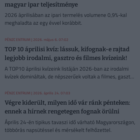
magyar ipar teljesítménye
2026 áprilisában az ipari termelés volumene 0,9%-kal
meghaladta az egy évvel korábbit.
PÉNZCENTRUM
| 2026. május 6. 07:02
TOP 10 áprilisi kvíz: lássuk, kifognak-e rajtad
legjobb irodalmi, gasztro és filmes kvízeink!
A TOP10 áprilisi kvízeink listáján 2026-ban az irodalmi
kvízek domináltak, de népszerűek voltak a filmes, gasztro
és egyéb kvízek is.
PÉNZCENTRUM
| 2026. április 24. 07:03
Végre kiderült, milyen idő vár ránk pénteken:
ennek a hírnek rengetegen fognak örülni
Április 24-én tipikus tavaszi idő várható Magyarországon,
többórás napsütéssel és mérsékelt felhőzettel.