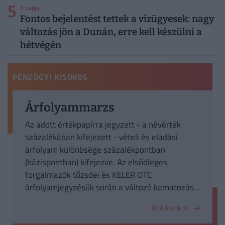
5
5 napja
Fontos bejelentést tettek a vízügyesek: nagy
változás jön a Dunán, erre kell készülni a
hétvégén
PÉNZÜGYI KISOKOS
Árfolyammarzs
Az adott értékpapírra jegyzett - a névérték
százalékában kifejezett - vételi és eladási
árfolyam különbsége százalékpontban
(bázispontban) kifejezve. Az elsődleges
forgalmazók tőzsdei és KELER OTC
árfolyamjegyzésük során a változó kamatozású
államkötvények esetén legfeljebb 1
Több kisokos
százalékpontos árfolyammarzsot
alkalmazhatnak.