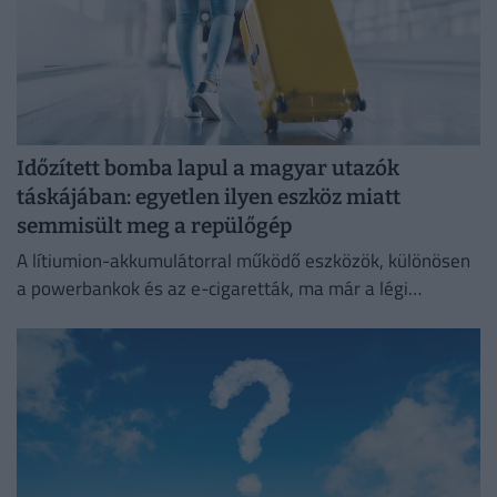
Időzített bomba lapul a magyar utazók
táskájában: egyetlen ilyen eszköz miatt
semmisült meg a repülőgép
A lítiumion-akkumulátorral működő eszközök, különösen
a powerbankok és az e-cigaretták, ma már a légi
közlekedés egyik legnagyobb biztonsági kockázatát
jelentik.