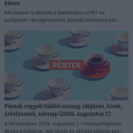
káosz
Két baleset is nehezíti a közlekedést az M1-es
autópályán Herceghalomnál, jelentős torlódásra kell
készülni mindkét irányba.
Péntek reggeli túlélőcsomag: időjárás, hírek,
árfolyamok, névnap (2026. augusztus 7.)
A Pénzcentrum 2026. augusztus 7.-i hírösszefoglalója,
deviza árfolyamai, heti akciók és várható időjárás egy