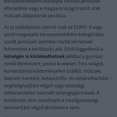
környezetvédelmi osztályba tartozó járművek
elterjedése vagy a magyarországi tranzit utak
műszaki állapotának javulása.
Az új szabályozás szerint csak az EURO-3 vagy
annál magasabb környezetvédelmi kategóriába
sorolt járművek üzemben tartói kérhetnek
felmentést a korlátozás alól. Ettől függetlenül a
hétvégén is közlekedhetnek
például a gyorsan
romló élelmiszert, postai leveleket, friss virágot,
humanitárius küldeményeket szállító, műszaki,
baleseti mentést, katasztrófa- és vízkárelhárítást, -
segítségnyújtást végző vagy lakossági
költöztetéshez használt tehergépjárművek. A
korlátozás nem vonatkozik a mezőgazdasági
betakarítást végző járművekre sem.