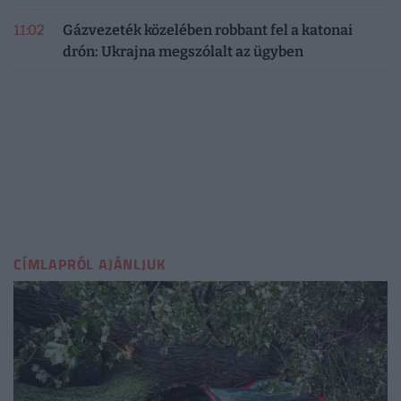
11:02
Gázvezeték közelében robbant fel a katonai
drón: Ukrajna megszólalt az ügyben
CÍMLAPRÓL AJÁNLJUK