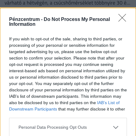
várható a hétvégén, a csúcshőmérséklet többnyire 30 és
35 fok között alakul.
Pénzcentrum -
Do Not Process My Personal
Information
If you wish to opt-out of the sale, sharing to third parties, or
processing of your personal or sensitive information for
targeted advertising by us, please use the below opt-out
section to confirm your selection. Please note that after your
opt-out request is processed you may continue seeing
interest-based ads based on personal information utilized by
us or personal information disclosed to third parties prior to
your opt-out. You may separately opt-out of the further
disclosure of your personal information by third parties on the
Szombat reggeli túlélőcsomag: időjárás, hírek,
IAB’s list of downstream participants. This information may
árfolyamok, névnap (2026. augusztus 8.)
also be disclosed by us to third parties on the
IAB’s List of
A Pénzcentrum 2026. augusztus 8.-i hírösszefoglalója,
Downstream Participants
that may further disclose it to other
deviza árfolyamai, az EuroJackpot nyerőszámai, heti
third parties.
akciók és várható időjárás egy helyen!
Personal Data Processing Opt Outs