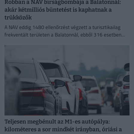
Robban a NAV bírságbombája a Balatonnál:
akár kétmilliós büntetést is kaphatnak a
trükközők
A NAV eddig 1480 ellenőrzést végzett a turisztikailag
frekventált területen a Balatonnál, ebből 316 esetben
tárt fel szabálytalanságot.
Teljesen megbénult az M1-es autópálya:
kilométeres a sor mindkét irányban, óriási a