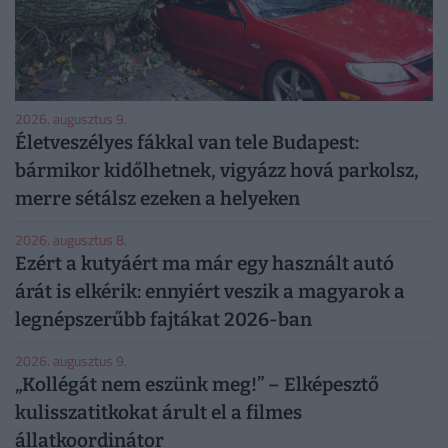
2026. augusztus 9.
Életveszélyes fákkal van tele Budapest:
bármikor kidőlhetnek, vigyázz hová parkolsz,
merre sétálsz ezeken a helyeken
2026. augusztus 8.
Ezért a kutyáért ma már egy használt autó
árát is elkérik: ennyiért veszik a magyarok a
legnépszerűbb fajtákat 2026-ban
2026. augusztus 9.
„Kollégát nem eszünk meg!” – Elképesztő
kulisszatitkokat árult el a filmes
állatkoordinátor