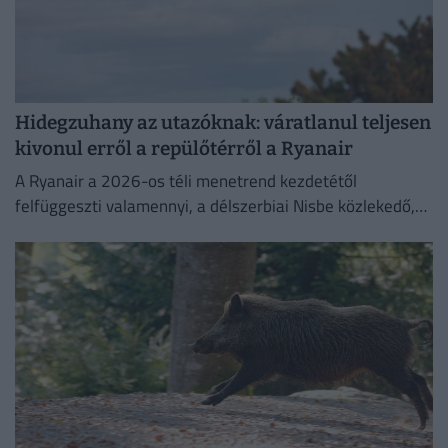
Hidegzuhany az utazóknak: váratlanul teljesen
kivonul erről a repülőtérről a Ryanair
A Ryanair a 2026-os téli menetrend kezdetétől
felfüggeszti valamennyi, a délszerbiai Nisbe közlekedő,
illetve onnan induló járatát.