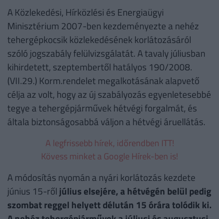
A Közlekedési, Hírközlési és Energiaügyi
Minisztérium 2007-ben kezdeményezte a nehéz
tehergépkocsik közlekedésének korlátozásáról
szóló jogszabály felülvizsgálatát. A tavaly júliusban
kihirdetett, szeptembertől hatályos 190/2008.
(VII.29.) Korm.rendelet megalkotásának alapvető
célja az volt, hogy az új szabályozás egyenletesebbé
tegye a tehergépjárművek hétvégi forgalmát, és
általa biztonságosabbá váljon a hétvégi áruellátás.
A legfrissebb hírek, időrendben ITT!
Kövess minket a Google Hírek-ben is!
A módosítás nyomán a nyári korlátozás kezdete
június 15-ről
július elsejére, a hétvégén belül pedig
szombat reggel helyett délután 15 órára tolódik ki.
A nehéz tehergépjárművek a júliusi és augusztusi