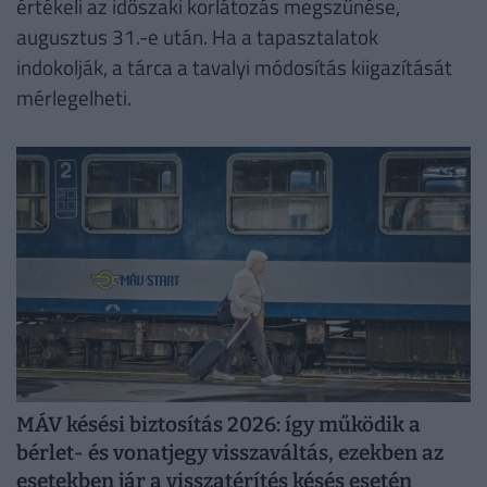
értékeli az időszaki korlátozás megszűnése,
augusztus 31.-e után. Ha a tapasztalatok
indokolják, a tárca a tavalyi módosítás kiigazítását
mérlegelheti.
MÁV késési biztosítás 2026: így működik a
bérlet- és vonatjegy visszaváltás, ezekben az
esetekben jár a visszatérítés késés esetén