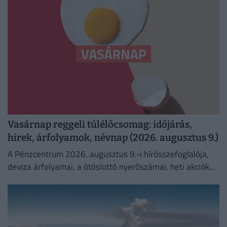
Vasárnap reggeli túlélőcsomag: időjárás,
hírek, árfolyamok, névnap (2026. augusztus 9.)
A Pénzcentrum 2026. augusztus 9.-i hírösszefoglalója,
deviza árfolyamai, a ötöslottó nyerőszámai, heti akciók
és várható időjárás egy helyen!