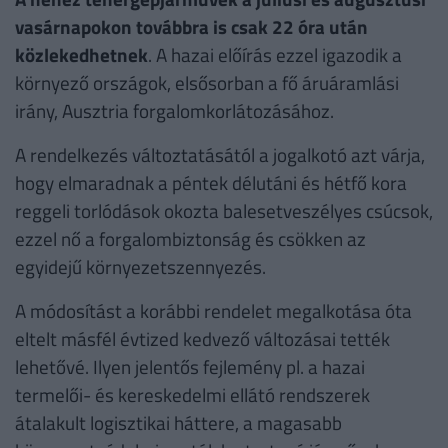
vasárnapokon továbbra is csak 22 óra után
közlekedhetnek
. A hazai előírás ezzel igazodik a
környező országok, elsősorban a fő áruáramlási
irány, Ausztria forgalomkorlátozásához.
A rendelkezés változtatásától a jogalkotó azt várja,
hogy elmaradnak a péntek délutáni és hétfő kora
reggeli torlódások okozta balesetveszélyes csúcsok,
ezzel nő a forgalombiztonság és csökken az
egyidejű környezetszennyezés.
A módosítást a korábbi rendelet megalkotása óta
eltelt másfél évtized kedvező változásai tették
lehetővé. Ilyen jelentős fejlemény pl. a hazai
termelői- és kereskedelmi ellátó rendszerek
átalakult logisztikai háttere, a magasabb