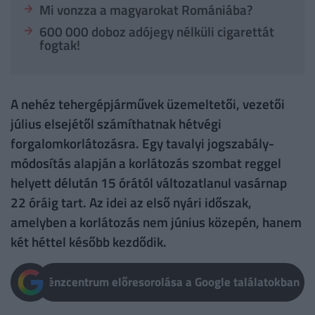
Mi vonzza a magyarokat Romániába?
600 000 doboz adójegy nélküli cigarettát
fogtak!
A nehéz tehergépjárművek üzemeltetői, vezetői
július elsejétől számíthatnak hétvégi
forgalomkorlátozásra. Egy tavalyi jogszabály-
módosítás alapján a korlátozás szombat reggel
helyett délután 15 órától változatlanul vasárnap
22 óráig tart. Az idei az első nyári időszak,
amelyben a korlátozás nem június közepén, hanem
két héttel később kezdődik.
Pénzcentrum előresorolása a Google találatokban