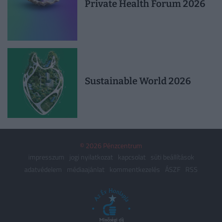
Private Health Forum 2026
Sustainable World 2026
© 2026 Pénzcentrum
impresszum
jogi nyilatkozat
kapcsolat
süti beállítások
adatvédelem
médiaajánlat
kommentkezelés
ÁSZF
RSS