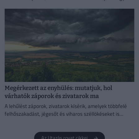
helyen!
Megérkezett az enyhülés: mutatjuk, hol
várhatók záporok és zivatarok ma
A lehűlést záporok, zivatarok kísérik, amelyek többfelé
felhőszakadást, jégesőt és viharos széllökéseket is
okozhatnak.
Az Utazás rovat cikkei