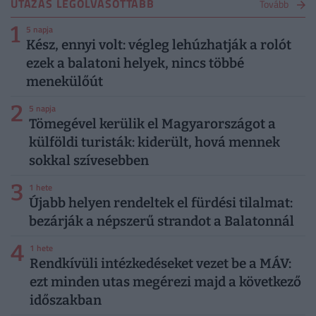
UTAZÁS LEGOLVASOTTABB
Tovább
1
5 napja
Kész, ennyi volt: végleg lehúzhatják a rolót
ezek a balatoni helyek, nincs többé
menekülőút
2
5 napja
Tömegével kerülik el Magyarországot a
külföldi turisták: kiderült, hová mennek
sokkal szívesebben
3
1 hete
Újabb helyen rendeltek el fürdési tilalmat:
bezárják a népszerű strandot a Balatonnál
4
1 hete
Rendkívüli intézkedéseket vezet be a MÁV:
ezt minden utas megérezi majd a következő
időszakban