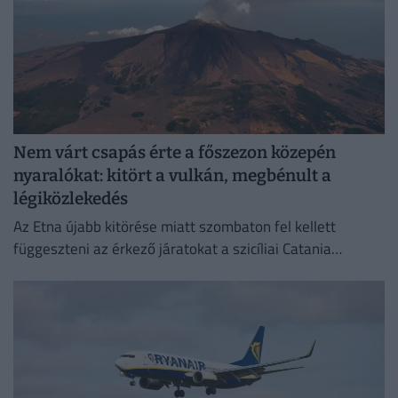
Nem várt csapás érte a főszezon közepén
nyaralókat: kitört a vulkán, megbénult a
légiközlekedés
Az Etna újabb kitörése miatt szombaton fel kellett
függeszteni az érkező járatokat a szicíliai Catania
nemzetközi repülőterén.