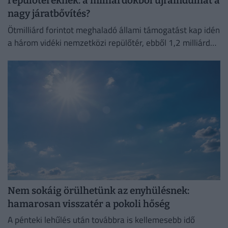
repülőtereknek: a milliárdokból újraindulhat a
nagy járatbővítés?
Ötmilliárd forintot meghaladó állami támogatást kap idén
a három vidéki nemzetközi repülőtér, ebből 1,2 milliárd
forint jut a sármelléki Hévíz–Balaton Airportnak.
Nem sokáig örülhetünk az enyhülésnek:
hamarosan visszatér a pokoli hőség
A pénteki lehűlés után továbbra is kellemesebb idő