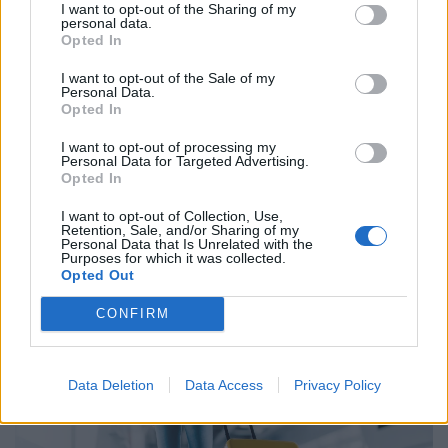
I want to opt-out of the Sharing of my
personal data.
Opted In
I want to opt-out of the Sale of my
Personal Data.
Opted In
I want to opt-out of processing my
Personal Data for Targeted Advertising.
Opted In
I want to opt-out of Collection, Use,
Azonnal lezárták a népszerű strandokat:
Retention, Sale, and/or Sharing of my
Personal Data that Is Unrelated with the
rettegett élőlény miatt menekülnek a fürdőzők
Purposes for which it was collected.
Opted Out
A hatóságok több strandot is lezártak, miután egyetlen
nap alatt több mint száz csípést regisztráltak.
CONFIRM
Data Deletion
Data Access
Privacy Policy