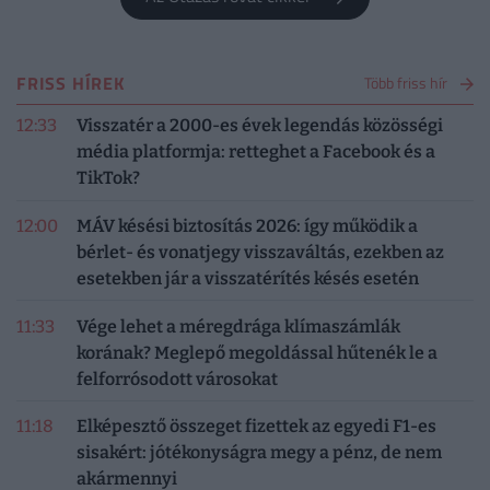
FRISS HÍREK
Több friss hír
12:33
Visszatér a 2000-es évek legendás közösségi
média platformja: retteghet a Facebook és a
TikTok?
12:00
MÁV késési biztosítás 2026: így működik a
bérlet- és vonatjegy visszaváltás, ezekben az
esetekben jár a visszatérítés késés esetén
11:33
Vége lehet a méregdrága klímaszámlák
korának? Meglepő megoldással hűtenék le a
felforrósodott városokat
11:18
Elképesztő összeget fizettek az egyedi F1-es
sisakért: jótékonyságra megy a pénz, de nem
akármennyi