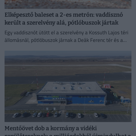
Elképesztő baleset a 2-es metrón: vaddisznó
került a szerelvény alá, pótlóbuszok jártak
Egy vaddisznót ütött el a szerelvény a Kossuth Lajos téri
állomásnál, pótlóbuszok járnak a Deák Ferenc tér és a
Déli pályaudvar között.
Mentőövet dob a kormány a vidéki