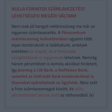
NULLA FORINTOS SZÁMLAVEZETÉS?
LEHETSÉGES! MEGÉRI VÁLTANI!
Nem csak jól hangzó reklámszöveg ma már az
ingyenes számlavezetés. A
Pénzcentrum
számlacsomag kalkulátorában
ugyanis több
olyan konstrukciót is találhatunk, amelyek
esetében
az alapdíj, és a fontosabb
szolgáltatások is ingyenesek
lehetnek. Nemrég
három pénzintézet is komoly akciókat hirdetett,
így
jelenleg a CIB Bank, a Raiffeisen Bank,
valamint az UniCredit Bank konstrukcióival is
tízezreket spórolhatnak az ügyfelek
. Nézz szét
a friss számlacsomagok között, és
válts
pénzintézetet percek alatt
az otthonodból. (x)