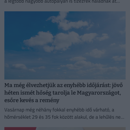
a legtöbb nagyobb autópályán is tízezrek haladnak át
naponta.
Ma még élvezhetjük az enyhébb időjárást: jövő
héten ismét hőség tarolja le Magyarországot,
esőre kevés a remény
Vasárnap még néhány fokkal enyhébb idő várható, a
hőmérséklet 29 és 35 fok között alakul, de a lehűlés nem
tart sokáig.