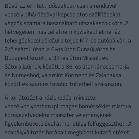
Bővül az érintett időszakban csak a rendkívüli
veszély elhárításával kapcsolatos szállításokat
végzők számára használható útszakaszok köre. A
hétvégéken más céllal nem közlekedhet nehéz
tehergépkocsi például a teljes M7-es autópályán, a
2/A számú úton, a 6-os úton Dunaújváros és
Budapest között, a 37-es úton Miskolc és
Sátoraljaújhely között, a 86-os úton Jánossomorja
és Nemesbőd, valamint Körmend és Zalabaksa
között és számos további túlterhelt szakaszon.
A korlátozást a közlekedési miniszter
veszélyhelyzetben (pl. magas hőmérséklet miatt) a
környezetvédelmi miniszter véleményének
figyelembevételével átmenetileg felfüggesztheti. A
szabályváltozás hatásait megbízott kutatóintézet