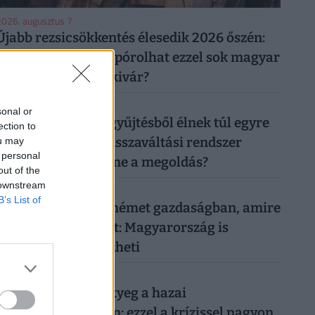
026. augusztus 7.
Újabb rezsicsökkentés élesedik 2026 őszén:
tényleg tízezreket spórolhat ezzel sok magyar
háztulaj, aki most kivár?
026. augusztus 6.
sonal or
50 forintos palackgyűjtésből élnek túl egyre
ection to
többen: tényleg a visszaváltási rendszer
ou may
 personal
megszüntetése lenne a megoldás?
out of the
 downstream
026. augusztus 7.
B’s List of
Nem az történik a német gazdaságban, amire
mindenki számított: Magyarország is
komolyan megérezheti
026. augusztus 7.
Időzített bomba ketyeg a hazai
nyugdíjrendszerben: ezzel a krízissel nagyon