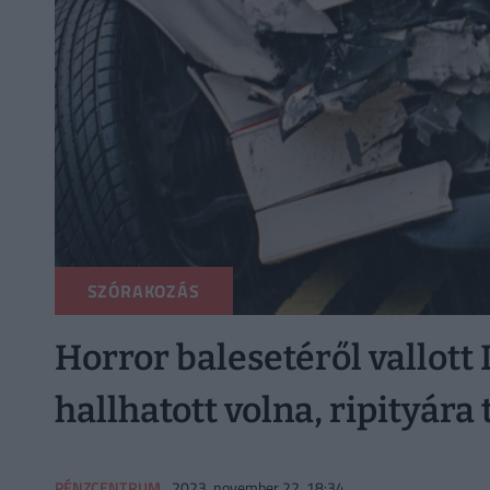
SZÓRAKOZÁS
Horror balesetéről vallott 
hallhatott volna, ripityára 
PÉNZCENTRUM
2023. november 22. 18:34