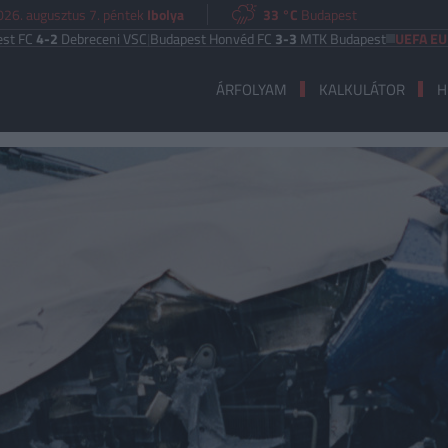
026. augusztus 7. péntek
Ibolya
33 °C
Budapest
Debreceni VSC
|
Budapest Honvéd FC
3-3
MTK Budapest
UEFA EURÓPA LIG
ÁRFOLYAM
KALKULÁTOR
H