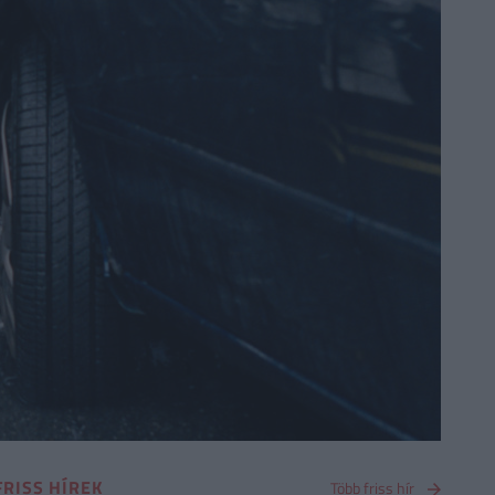
FRISS HÍREK
Több friss hír