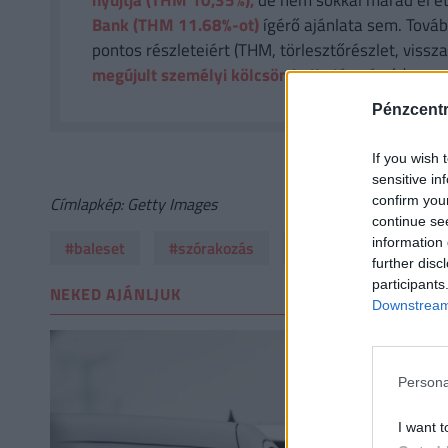
nyújtja (THM 10,35%),
de nem sokkal marad el et
Bank (THM 11.68%-ot)
ígérő ajánlata sem. Tovább
pontos részleteiért (THM, törlesztőrészlet, vissza
megújult személyi kölcsön kalkulátorát.
(x)
Pénzcent
If you wish 
sensitive in
confirm you
Címlapkép: Getty Images
continue se
information 
#baleset
#szórakozás
#kocsi
#színész
further disc
participants
NEKED AJÁNLJUK
Downstream 
Persona
I want t