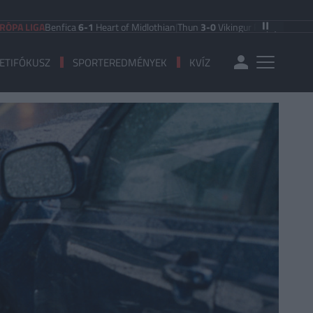
A
Benfica
6-1
Heart of Midlothian
|
Thun
3-0
Vikingur Reykjavik
|
PAOK Saloniki
ETIFÓKUSZ
SPORTEREDMÉNYEK
KVÍZ