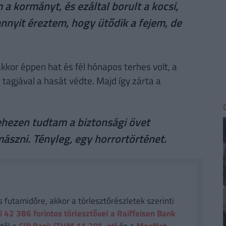
a kormányt, és ezáltal borult a kocsi,
annyit éreztem, hogy ütődik a fejem, de
kkor éppen hat és fél hónapos terhes volt, a
 tagjával a hasát védte. Majd így zárta a
ehezen tudtam a biztonsági övet
mászni. Tényleg, egy horrortörténet.
futamidőre, akkor a törlesztőrészletek szerinti
i 42 386
forintos törlesztővel a Raiffeisen Bank