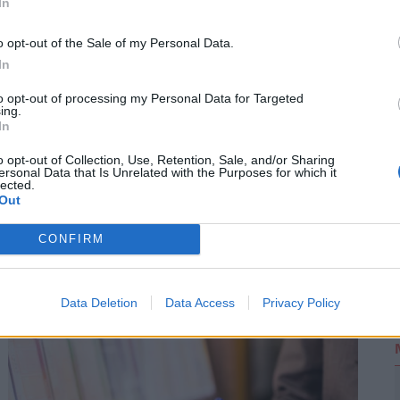
In
o opt-out of the Sale of my Personal Data.
2
In
to opt-out of processing my Personal Data for Targeted
ing.
In
o opt-out of Collection, Use, Retention, Sale, and/or Sharing
ersonal Data that Is Unrelated with the Purposes for which it
lected.
Out
CONFIRM
méteres a sor mindkét irányban,
Data Deletion
Data Access
Privacy Policy