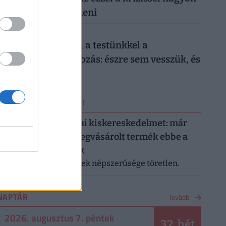
nehéz lesz mit kezdeni
026. augusztus 6.
Sokkoló, mit művel a testünkkel a
mindennapi mobilozás: észre sem vesszük, és
máris kész a baj
ERRŐL NE MARADJ LE!
Letarolták az európai kiskereskedelmet: már
minden második megvásárolt termék ebbe a
kategóriába tartozik
A saját márkás termékek népszerűsége töretlen.
NAPTÁR
Tovább
2026. augusztus 7. péntek
32. hét