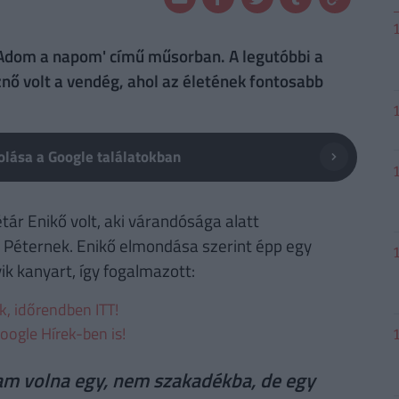
'Adom a napom' című műsorban. A legutóbbi a
nő volt a vendég, ahol az életének fontosabb
lása a Google találatokban
r Enikő volt, aki várandósága alatt
i Péternek. Enikő elmondása szerint épp egy
ik kanyart, így fogalmazott:
ek, időrendben ITT!
oogle Hírek-ben is!
am volna egy, nem szakadékba, de egy