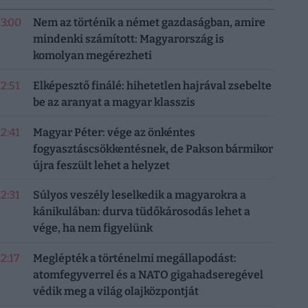
13:00
Nem az történik a német gazdaságban, amire
mindenki számított: Magyarország is
komolyan megérezheti
12:51
Elképesztő finálé: hihetetlen hajrával zsebelte
be az aranyat a magyar klasszis
12:41
Magyar Péter: vége az önkéntes
fogyasztáscsökkentésnek, de Pakson bármikor
újra feszült lehet a helyzet
12:31
Súlyos veszély leselkedik a magyarokra a
kánikulában: durva tüdőkárosodás lehet a
vége, ha nem figyelünk
12:17
Meglépték a történelmi megállapodást:
atomfegyverrel és a NATO gigahadseregével
védik meg a világ olajközpontját