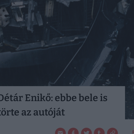
Détár Enikő: ebbe bele is
törte az autóját