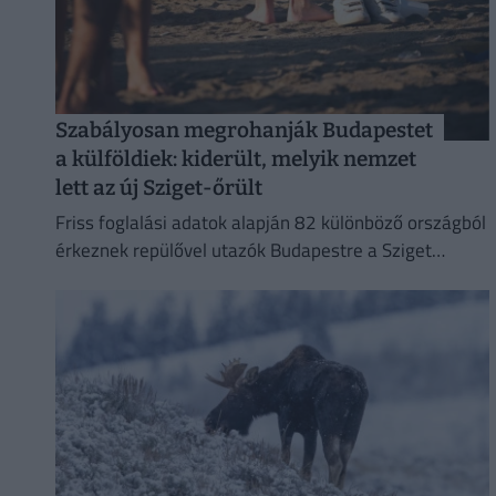
Szabályosan megrohanják Budapestet
a külföldiek: kiderült, melyik nemzet
lett az új Sziget-őrült
Friss foglalási adatok alapján 82 különböző országból
érkeznek repülővel utazók Budapestre a Sziget
Fesztivál idején,