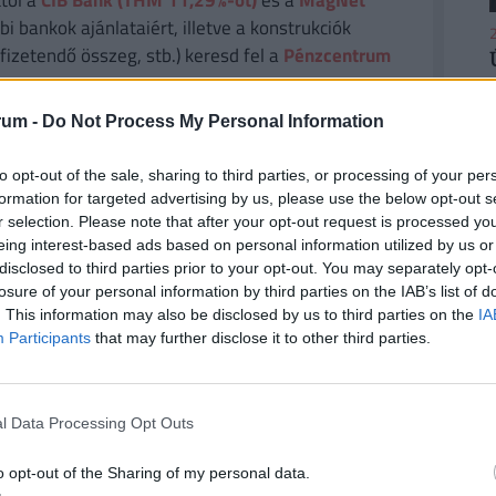
től a
CIB Bank (THM 11,29%-ot)
és a
MagNet
i bankok ajánlataiért, illetve a konstrukciók
2
fizetendő összeg, stb.) keresd fel a
Pénzcentrum
rum -
Do Not Process My Personal Information
2
to opt-out of the sale, sharing to third parties, or processing of your per
formation for targeted advertising by us, please use the below opt-out s
r selection. Please note that after your opt-out request is processed y
eing interest-based ads based on personal information utilized by us or
disclosed to third parties prior to your opt-out. You may separately opt-
nő
#horror
#terhes
#ütközés
losure of your personal information by third parties on the IAB’s list of
2
. This information may also be disclosed by us to third parties on the
IA
Participants
that may further disclose it to other third parties.
l Data Processing Opt Outs
2
o opt-out of the Sharing of my personal data.