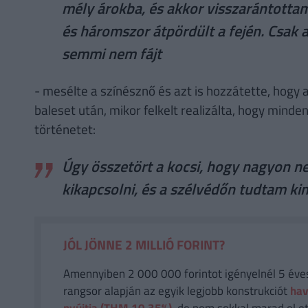
mély árokba, és akkor visszarántottam 
és háromszor átpördült a fején. Csak 
semmi nem fájt
- mesélte a színésznő és azt is hozzátette, hogy a
baleset után, mikor felkelt realizálta, hogy minden
történetet:
Úgy összetört a kocsi, hogy nagyon n
kikapcsolni, és a szélvédőn tudtam ki
JÓL JÖNNE 2 MILLIÓ FORINT?
Amennyiben 2 000 000 forintot igényelnél 5 éves 
rangsor alapján az egyik legjobb konstrukciót
hav