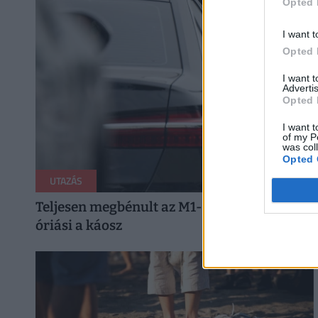
Opted 
I want t
Opted 
I want 
Advertis
Opted 
I want t
of my P
was col
Opted 
UTAZÁS
Teljesen megbénult az M1-es autópálya: kilo
óriási a káosz