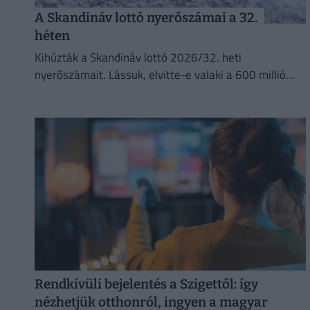
A Skandináv lottó nyerőszámai a 32.
héten
Kihúzták a Skandináv lottó 2026/32. heti
nyerőszámait. Lássuk, elvitte-e valaki a 600 millió
forintos főnyereményt.
Rendkívüli bejelentés a Szigettől: így
nézhetjük otthonról, ingyen a magyar