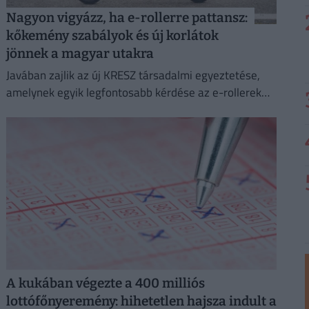
Nagyon vigyázz, ha e-rollerre pattansz:
kőkemény szabályok és új korlátok
jönnek a magyar utakra
Javában zajlik az új KRESZ társadalmi egyeztetése,
amelynek egyik legfontosabb kérdése az e-rollerek
használatának szabályozása, beleértve a
sebességhatárokat, a korhatárt és a kötelező
sisakviselést.
A kukában végezte a 400 milliós
lottófőnyeremény: hihetetlen hajsza indult a