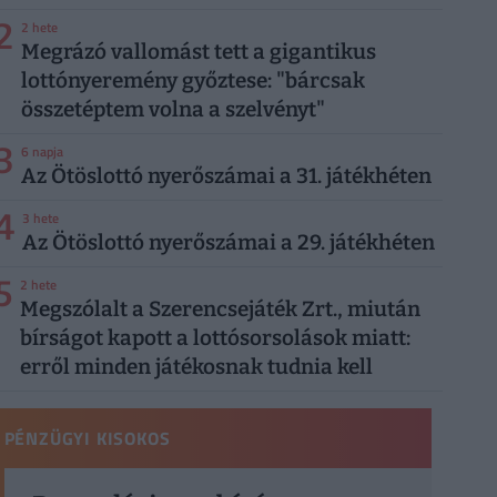
2
2 hete
Megrázó vallomást tett a gigantikus
lottónyeremény győztese: "bárcsak
összetéptem volna a szelvényt"
3
6 napja
Az Ötöslottó nyerőszámai a 31. játékhéten
4
3 hete
Az Ötöslottó nyerőszámai a 29. játékhéten
5
2 hete
Megszólalt a Szerencsejáték Zrt., miután
bírságot kapott a lottósorsolások miatt:
erről minden játékosnak tudnia kell
PÉNZÜGYI KISOKOS