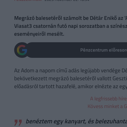
Megrázó balesetéről számolt be Détár Enikő az 
Viasat3 csatornán futó napi sorozatban a színész
eseményeiről mesélt.
Pénzcentrum előresoro
Az Adom a napom című adás legújabb vendége Détá
bekövetkezett megrázó balesetéről vallott Geszt
előadásról tartott hazafelé, amikor elnézte az egy
A legfrissebb hír
Kövess minket a G
benéztem egy kanyart, és belezuhant