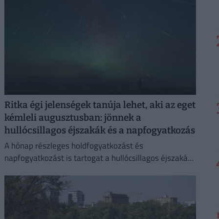
Ritka égi jelenségek tanúja lehet, aki az eget
kémleli augusztusban: jönnek a
hullócsillagos éjszakák és a napfogyatkozás
A hónap részleges holdfogyatkozást és
napfogyatkozást is tartogat a hullócsillagos éjszakák
mellett.