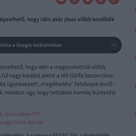
képzelhető, hogy idén akár jóval előbb kezdődik
lása a Google találatokban
képzelhető, hogy idén a megszokottnál előbb
úl nagy kiadást jelent a téli tűzifa beszerzése,
Az úgynevezett „megélhetési” fatolvajok évről-
k, mindezt úgy, hogy tettükkel komoly büntetési
ek, időrendben ITT!
oogle Hírek-ben is!
álkodója, a somogyi SEFAG Zrt. a HelloVidék