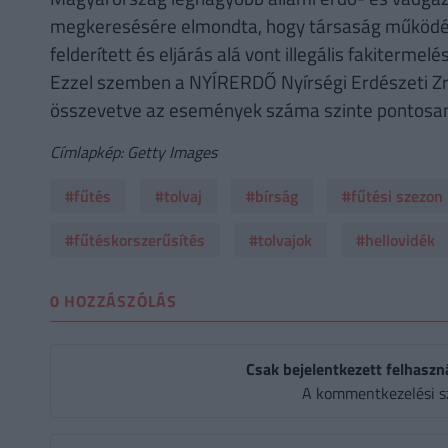
megkeresésére elmondta, hogy társaság működés
felderített és eljárás alá vont illegális fakiterm
Ezzel szemben a NYÍRERDŐ Nyírségi Erdészeti Zr
összevetve az események száma szinte pontosan
Címlapkép: Getty Images
#fűtés
#tolvaj
#bírság
#fűtési szezon
#fűtéskorszerűsítés
#tolvajok
#hellovidék
0 HOZZÁSZÓLÁS
Csak bejelentkezett felhaszn
A kommentkezelési s