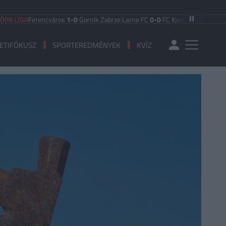
A
Ferencváros
1-0
Gornik Zabrze
|
Larne FC
0-0
FC Iberia 1999
|
Shamrock Rov
ETIFÓKUSZ
SPORTEREDMÉNYEK
KVÍZ