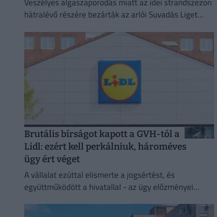
Veszélyes algaszaporodás miatt az idei strandszezon
hátralévő részére bezárták az arlói Suvadás Liget
Strandot.
Brutális bírságot kapott a GVH-tól a
Lidl: ezért kell perkálniuk, hároméves
ügy ért véget
A vállalat ezúttal elismerte a jogsértést, és
együttműködött a hivatallal - az ügy előzményei
három évre nyúlnak vissza.