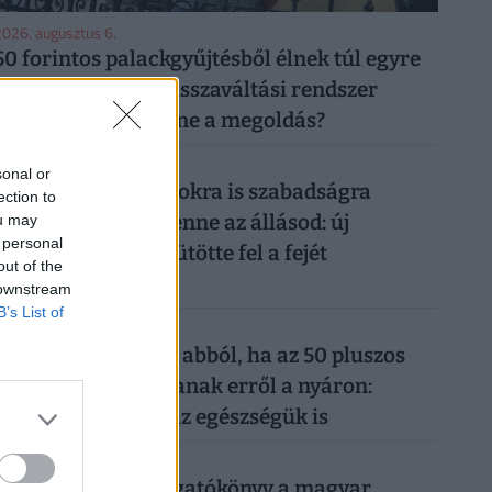
026. augusztus 6.
50 forintos palackgyűjtésből élnek túl egyre
többen: tényleg a visszaváltási rendszer
megszüntetése lenne a megoldás?
026. augusztus 5.
sonal or
Így mehetsz hónapokra is szabadságra
ection to
anélkül, hogy rámenne az állásod: új
ou may
 personal
munkahelyi fogás ütötte fel a fejét
out of the
Magyarországon
 downstream
B’s List of
026. augusztus 6.
Komoly baj is lehet abból, ha az 50 pluszos
magyarok lemondanak erről a nyáron:
könnyen rámehet az egészségük is
026. augusztus 6.
Készül a válságforgatókönyv a magyar