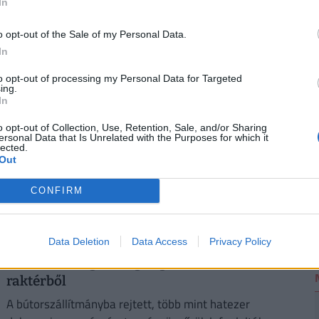
In
o opt-out of the Sale of my Personal Data.
loldották a fürdési tilalmat, újra
In
2
to opt-out of processing my Personal Data for Targeted
ing.
In
o opt-out of Collection, Use, Retention, Sale, and/or Sharing
ersonal Data that Is Unrelated with the Purposes for which it
lected.
Out
CONFIRM
Data Deletion
Data Access
Privacy Policy
Nagyot fogott Toto, a vámosok kutyája:
17 milliós illegális cigifogás került elő a
raktérből
A bútorszállítmányba rejtett, több mint hatezer