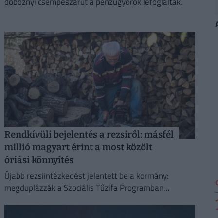
doboznyi csempészárut a pénzügyőrök lefoglalták.
Rendkívüli bejelentés a rezsiről: másfél
millió magyart érint a most közölt
óriási könnyítés
Újabb rezsiintézkedést jelentett be a kormány:
megduplázzák a Szociális Tűzifa Programban
igényelhető famennyiséget és az erre fordított
költségvetési keretet.