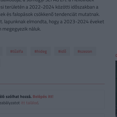
i területén a 2022-2024 közötti időszakban a
elések és falopások csökkenő tendenciát mutatnak.
t. lapunknak elmondta, hogy a 2023-2024 éveket
 megegyezik náluk.
#tűzifa
#hideg
#idő
#szezon
áló szólhat hozzá.
Belépés itt!
zabályzatot
itt találod
.