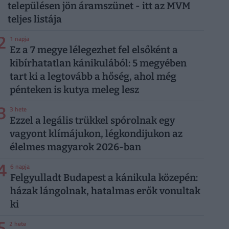
településen jön áramszünet - itt az MVM
teljes listája
2
1 napja
Ez a 7 megye lélegezhet fel elsőként a
kibírhatatlan kánikulából: 5 megyében
tart ki a legtovább a hőség, ahol még
pénteken is kutya meleg lesz
3
3 hete
Ezzel a legális trükkel spórolnak egy
vagyont klímájukon, légkondijukon az
élelmes magyarok 2026-ban
4
6 napja
Felgyulladt Budapest a kánikula közepén:
házak lángolnak, hatalmas erők vonultak
ki
5
2 hete