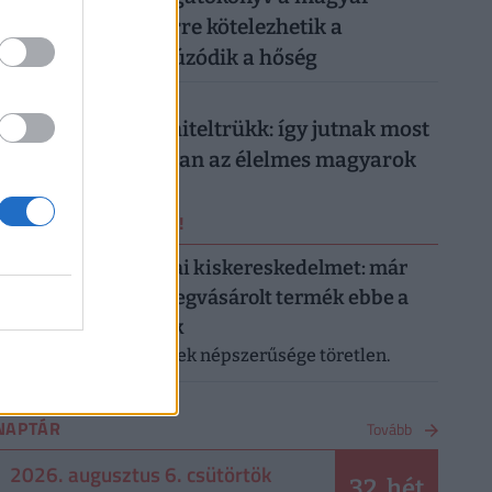
munkahelyeken: erre kötelezhetik a
dolgozókat, ha elhúzódik a hőség
026. augusztus 5.
Működik a legális hiteltrükk: így jutnak most
milliókhoz olcsóbban az élelmes magyarok
ERRŐL NE MARADJ LE!
Letarolták az európai kiskereskedelmet: már
minden második megvásárolt termék ebbe a
kategóriába tartozik
A saját márkás termékek népszerűsége töretlen.
NAPTÁR
Tovább
2026. augusztus 6. csütörtök
32. hét