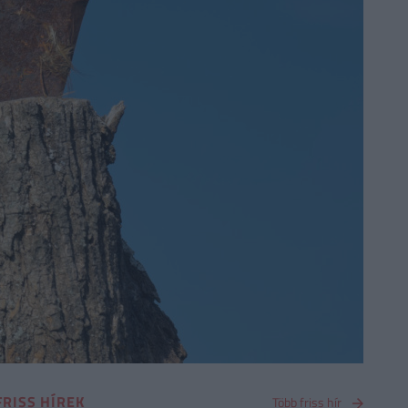
FRISS HÍREK
Több friss hír