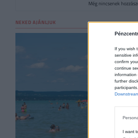
Még nincsenek hozzászól
NEKED AJÁNLJUK
Pénzcent
If you wish 
sensitive in
confirm you
continue se
information 
further disc
participants
Downstream 
Persona
I want t