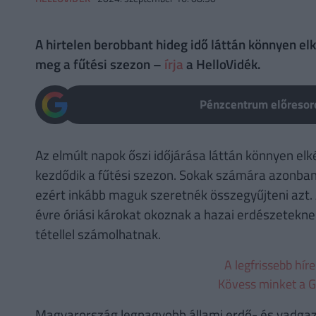
A hirtelen berobbant hideg idő láttán könnyen el
meg a fűtési szezon –
írja
a HelloVidék.
Pénzcentrum előresoro
Az elmúlt napok őszi időjárása láttán könnyen el
kezdődik a fűtési szezon. Sokak számára azonban t
ezért inkább maguk szeretnék összegyűjteni azt. 
évre óriási károkat okoznak a hazai erdészetekne
tétellel számolhatnak.
A legfrissebb hír
Kövess minket a G
Magyarország legnagyobb állami erdő- és vadgazd