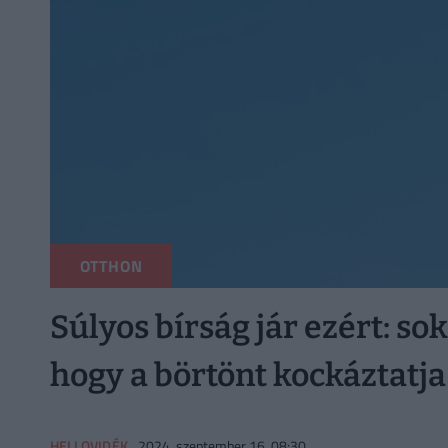
OTTHON
Súlyos bírság jár ezért: so
hogy a börtönt kockáztatja
HELLOVIDÉK
2024. szeptember 16. 08:30