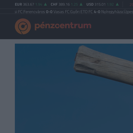
EUR
363.67
1.94
CHF
389.16
1.25
USD
315.01
1.92
2
i FC
|
Ferencváros
0-0
Vasas FC
|
Győri ETO FC
4-0
Nyíregyháza
|
Újpest FC
4-2