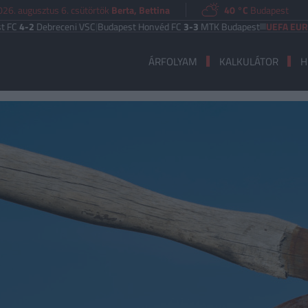
026. augusztus 6. csütörtök
Berta, Bettina
40 °C
Budapest
Debreceni VSC
|
Budapest Honvéd FC
3-3
MTK Budapest
UEFA EURÓPA LIG
ÁRFOLYAM
KALKULÁTOR
H