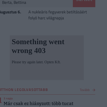
Berta, Bettina
Augusztus 6.
A nukleáris fegyverek betiltásáért
folyó harc világnapja
OTTHON LEGOLVASOTTABB
Tovább
1
3 napja
Már csak ez hiányzott: több tucat