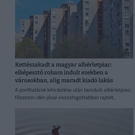
Kettészakadt a magyar albérletpiac:
elképesztő roham indult ezekben a
városokban, alig maradt kiadó lakás
A ponthatárok kihirdetése után beinduló albérletpiaci
főszezon idén jóval visszafogottabban rajtolt,