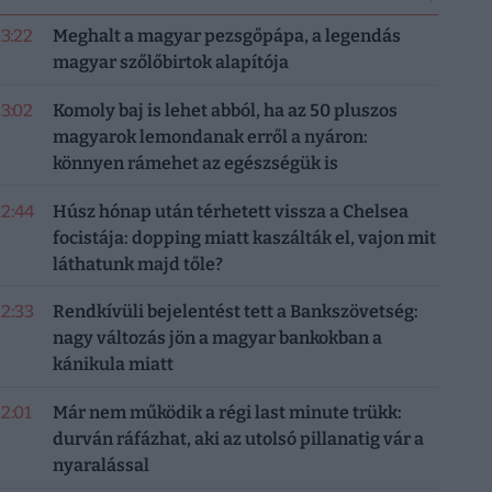
13:22
Meghalt a magyar pezsgőpápa, a legendás
magyar szőlőbirtok alapítója
13:02
Komoly baj is lehet abból, ha az 50 pluszos
magyarok lemondanak erről a nyáron:
könnyen rámehet az egészségük is
12:44
Húsz hónap után térhetett vissza a Chelsea
focistája: dopping miatt kaszálták el, vajon mit
láthatunk majd tőle?
12:33
Rendkívüli bejelentést tett a Bankszövetség:
nagy változás jön a magyar bankokban a
kánikula miatt
12:01
Már nem működik a régi last minute trükk:
durván ráfázhat, aki az utolsó pillanatig vár a
nyaralással