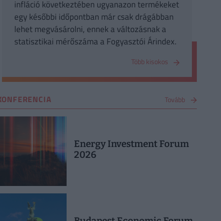
infláció következtében ugyanazon termékeket
egy későbbi időpontban már csak drágábban
lehet megvásárolni, ennek a változásnak a
statisztikai mérőszáma a Fogyasztói Árindex.
Több kisokos
KONFERENCIA
Tovább
Energy Investment Forum
2026
Budapest Economic Forum