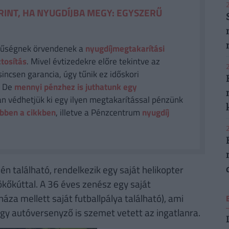
2
RINT, HA NYUGDÍJBA MEGY: EGYSZERŰ
rűségnek örvendenek a
nyugdíjmegtakarítási
ztosítás
. Mivel évtizedekre előre tekintve az
2
sincsen garancia, úgy tűnik ez időskori
. De
mennyi pénzhez is juthatunk egy
n védhetjük ki egy ilyen megtakarítással pénzünk
bben a cikkben
, illetve a Pénzcentrum
nyugdíj
2
n található, rendelkezik egy saját helikopter
ökőkúttal. A 36 éves zenész egy saját
háza mellett saját futballpálya található), ami
gy autóversenyző is szemet vetett az ingatlanra.