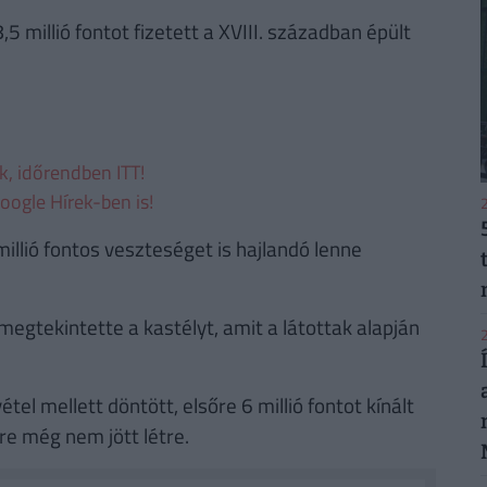
5 millió fontot fizetett a XVIII. században épült
ek, időrendben ITT!
oogle Hírek-ben is!
2
illió fontos veszteséget is hajlandó lenne
egtekintette a kastélyt, amit a látottak alapján
2
l mellett döntött, elsőre 6 millió fontot kínált
őre még nem jött létre.