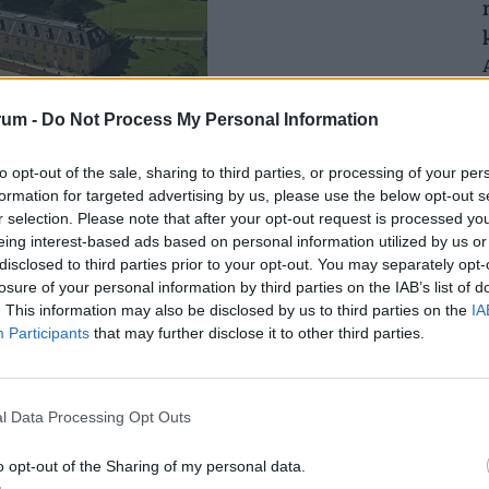
rum -
Do Not Process My Personal Information
to opt-out of the sale, sharing to third parties, or processing of your per
formation for targeted advertising by us, please use the below opt-out s
r selection. Please note that after your opt-out request is processed y
eing interest-based ads based on personal information utilized by us or
disclosed to third parties prior to your opt-out. You may separately opt-
losure of your personal information by third parties on the IAB’s list of
 él, de van egy háza Londonban és egy
. This information may also be disclosed by us to third parties on the
IA
Participants
that may further disclose it to other third parties.
udnak állapodni, mert a téli hónapokra a
szenvedő amerikai barátnőjével
(a képek forrása:
l Data Processing Opt Outs
o opt-out of the Sharing of my personal data.