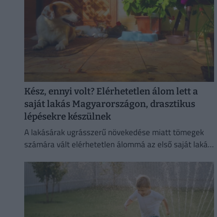
Kész, ennyi volt? Elérhetetlen álom lett a
saját lakás Magyarországon, drasztikus
lépésekre készülnek
A lakásárak ugrásszerű növekedése miatt tömegek
számára vált elérhetetlen álommá az első saját lakás
megszerzése.