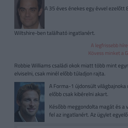
A 35 éves énekes egy évvel ezelőtt 8,
Wiltshire-ben található ingatlanért.
A legfrissebb hír
Kövess minket a G
Robbie Williams családi okok miatt több mint egym
elviselni, csak minél előbb túladjon rajta.
A Forma-1 újdonsült világbajnoka m
előbb csak kibérelni akart.
Később meggondolta magát és a véte
fel az ingatlanért. Az ügylet egyel