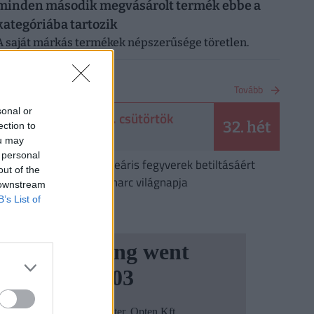
minden második megvásárolt termék ebbe a
kategóriába tartozik
A saját márkás termékek népszerűsége töretlen.
NAPTÁR
Tovább
sonal or
2026. augusztus 6. csütörtök
32. hét
ection to
Berta, Bettina
ou may
 personal
Augusztus 6.
A nukleáris fegyverek betiltásáért
out of the
folyó harc világnapja
 downstream
B’s List of