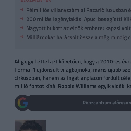
Félmilliós villanyszámla! Pazarló luxusban é
200 millás legénylakás! Apuci besegíett! Klik
Nagyott bukott az elnök embere: kapzsi vol
Milliárdokat harácsolt össze a még mindig c
Alig egy héttel azt követően, hogy a 2010-es évre
Forma-1 újdonsült világbajnoka, máris újabb sze
cirkuszban, hanem az ingatlanpiacon fordult céleg
millió fontot kínál Robbie Williams egyik vidéki k
Pénzcentrum előresoro