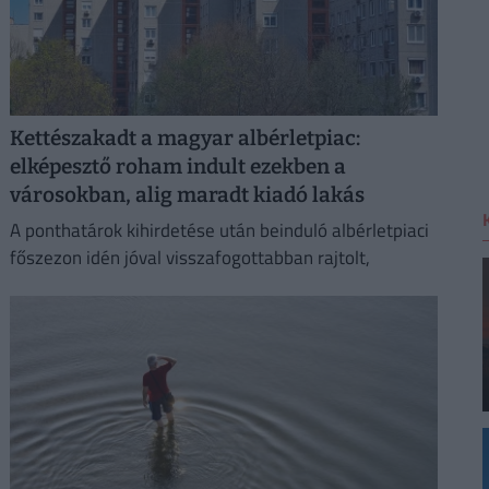
Kettészakadt a magyar albérletpiac:
elképesztő roham indult ezekben a
városokban, alig maradt kiadó lakás
A ponthatárok kihirdetése után beinduló albérletpiaci
főszezon idén jóval visszafogottabban rajtolt,