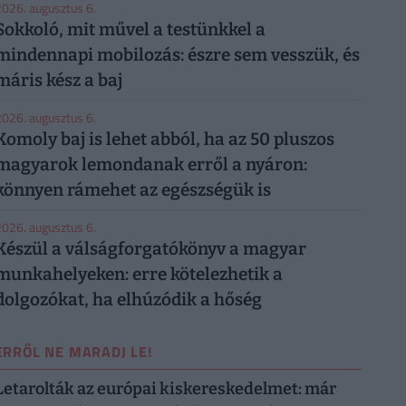
026. augusztus 6.
Sokkoló, mit művel a testünkkel a
mindennapi mobilozás: észre sem vesszük, és
máris kész a baj
026. augusztus 6.
Komoly baj is lehet abból, ha az 50 pluszos
magyarok lemondanak erről a nyáron:
könnyen rámehet az egészségük is
026. augusztus 6.
Készül a válságforgatókönyv a magyar
munkahelyeken: erre kötelezhetik a
dolgozókat, ha elhúzódik a hőség
ERRŐL NE MARADJ LE!
Letarolták az európai kiskereskedelmet: már