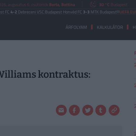
026. augusztus 6. csütörtök
Berta, Bettina
30 °C
Budapest
Debreceni VSC
|
Budapest Honvéd FC
3-3
MTK Budapest
UEFA EURÓPA LIG
ÁRFOLYAM
KALKULÁTOR
H
illiams kontraktus: