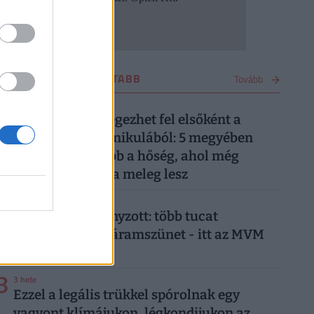
OTTHON LEGOLVASOTTABB
Tovább
1
1 napja
Ez a 7 megye lélegezhet fel elsőként a
kibírhatatlan kánikulából: 5 megyében
tart ki a legtovább a hőség, ahol még
pénteken is kutya meleg lesz
2
3 napja
Már csak ez hiányzott: több tucat
településen jön áramszünet - itt az MVM
teljes listája
3
3 hete
Ezzel a legális trükkel spórolnak egy
vagyont klímájukon, légkondijukon az