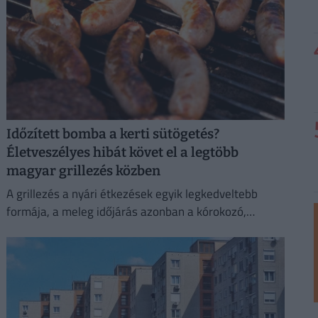
Időzített bomba a kerti sütögetés?
Életveszélyes hibát követ el a legtöbb
magyar grillezés közben
A grillezés a nyári étkezések egyik legkedveltebb
formája, a meleg időjárás azonban a kórokozó,
romlást okozó baktériumok gyorsabb szaporodásának
is kedvez.