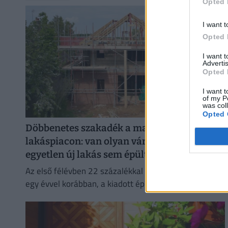
Opted 
I want t
Opted 
I want 
Advertis
Opted 
I want t
of my P
was col
Opted 
Döbbenetes szakadék a magyar
lakáspiacon: van olyan vármegye, ahol
egyetlen új lakás sem épült a tavasz óta
Az első félévben 22 százalékkal több lakás épült, mint
egy évvel korábban, a kiadott építési engedélyek
száma pedig még nagyobb, 29 százalékos ugrást
mutatott