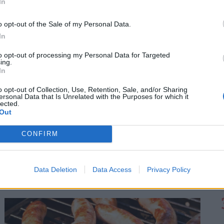
In
o opt-out of the Sale of my Personal Data.
In
to opt-out of processing my Personal Data for Targeted
ing.
In
o opt-out of Collection, Use, Retention, Sale, and/or Sharing
ersonal Data that Is Unrelated with the Purposes for which it
lected.
Out
Elképesztő fordulat a magyar lakáspiacon:
CONFIRM
kétszer akkora házat kapsz ugyanazért a
pénzért, ha átléped ezt a határt
a 100 millió forint feletti ingatlanok iránti kereslet a
Data Deletion
Data Access
Privacy Policy
főváros helyett egyre inkább az agglomeráció felé
fordul.