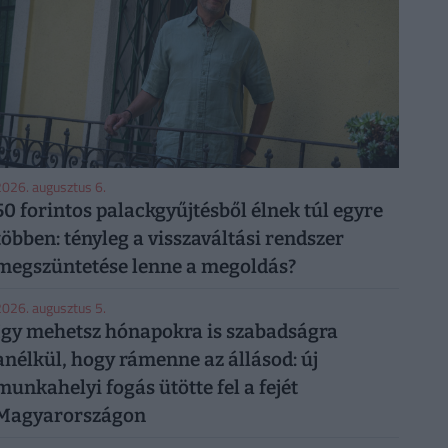
026. augusztus 6.
50 forintos palackgyűjtésből élnek túl egyre
többen: tényleg a visszaváltási rendszer
megszüntetése lenne a megoldás?
026. augusztus 5.
Így mehetsz hónapokra is szabadságra
anélkül, hogy rámenne az állásod: új
munkahelyi fogás ütötte fel a fejét
Magyarországon