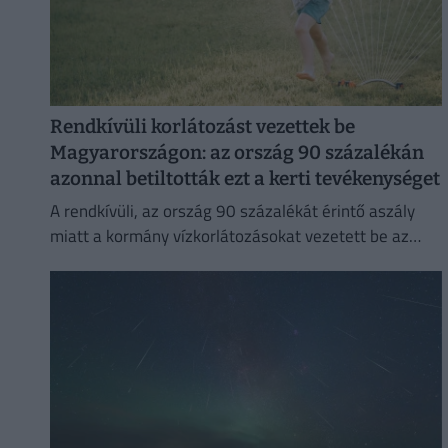
Rendkívüli korlátozást vezettek be
Magyarországon: az ország 90 százalékán
azonnal betiltották ezt a kerti tevékenységet
A rendkívüli, az ország 90 százalékát érintő aszály
miatt a kormány vízkorlátozásokat vezetett be az
ivóvízhálózaton a folyamatos lakossági ellátás
biztosítása érdekében.