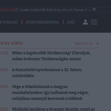
A
FC Hradec Králové
0-1
Besiktas JK
|
Lech Poznan
1-0
KI Klaksvik
|
Lincoln Re
ETIFÓKUSZ
SPORTEREDMÉNYEK
KVÍZ
FRISS HÍREK
Több friss hír
21:30
Mikor a legolcsóbb Törökország? Eláruljuk,
mikor érdemes Törökországba utazni
21:00
A Hatoslottó nyerőszámai a 32. héten,
csütörtökön
20:33
Vége a titkolózásnak a magyar
munkahelyeken: így tudhatod meg végre,
valójában mennyit keresnek a többiek
20:15
Vérlázító incidens a Ryanair járatán: ezzel az