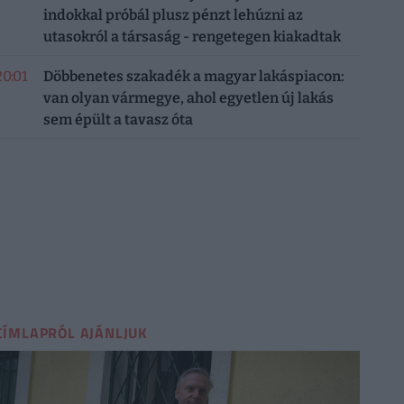
indokkal próbál plusz pénzt lehúzni az
utasokról a társaság - rengetegen kiakadtak
20:01
Döbbenetes szakadék a magyar lakáspiacon:
van olyan vármegye, ahol egyetlen új lakás
sem épült a tavasz óta
CÍMLAPRÓL AJÁNLJUK