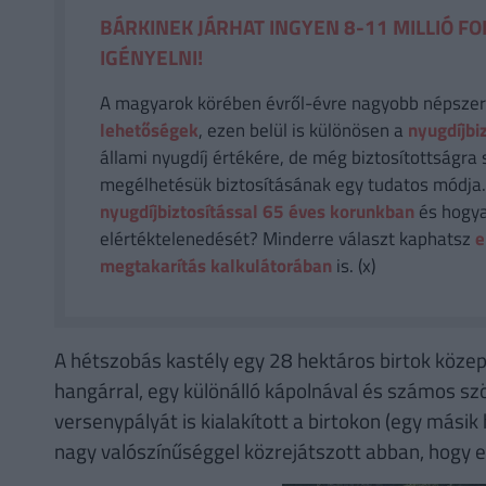
BÁRKINEK JÁRHAT INGYEN 8-11 MILLIÓ FO
IGÉNYELNI!
A magyarok körében évről-évre nagyobb népsze
lehetőségek
, ezen belül is különösen a
nyugdíjbi
állami nyugdíj értékére, de még biztosítottságra 
megélhetésük biztosításának egy tudatos módja
nyugdíjbiztosítással 65 éves korunkban
és hogya
elértéktelenedését? Minderre választ kaphatsz
e
megtakarítás kalkulátorában
is. (x)
A hétszobás kastély egy 28 hektáros birtok közepé
hangárral, egy különálló kápolnával és számos sz
versenypályát is kialakított a birtokon (egy másik 
nagy valószínűséggel közrejátszott abban, hogy e