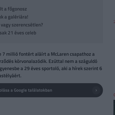
lt a főgonosz
k a galériára!
t vagy szerencsétlen?
sak 21 éves celeb
 7 millió fontért aláírt a McLaren csapathoz a
rződés körvonalazódik. Ezúttal nem a száguldó
yenesbe a 29 éves sportoló, aki a hírek szerint 6
astélyáért.
lása a Google találatokban