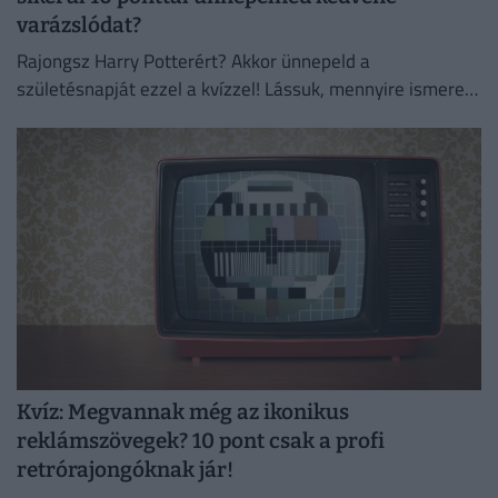
varázslódat?
Rajongsz Harry Potterért? Akkor ünnepeld a
születésnapját ezzel a kvízzel! Lássuk, mennyire ismered
valójában a kedvenc varázslódat!
Kvíz: Megvannak még az ikonikus
reklámszövegek? 10 pont csak a profi
retrórajongóknak jár!