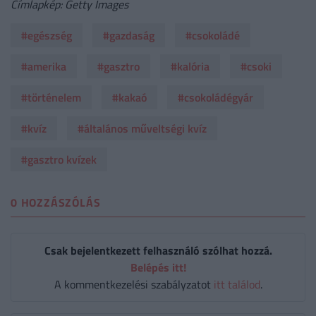
Címlapkép: Getty Images
#egészség
#gazdaság
#csokoládé
#amerika
#gasztro
#kalória
#csoki
#történelem
#kakaó
#csokoládégyár
#kvíz
#általános műveltségi kvíz
#gasztro kvízek
0 HOZZÁSZÓLÁS
Csak bejelentkezett felhasználó szólhat hozzá.
Belépés itt!
A kommentkezelési szabályzatot
itt találod
.