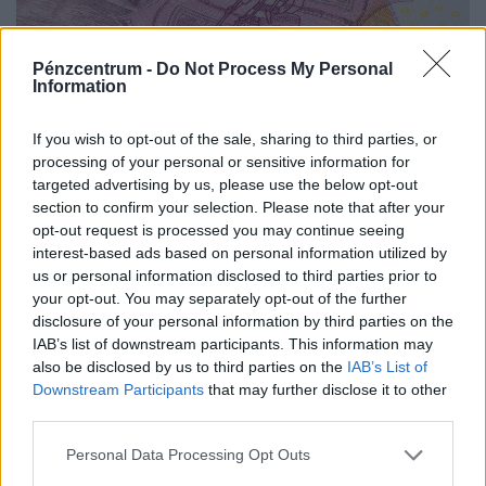
Pénzcentrum -
Do Not Process My Personal
Information
Kvíz: Itt a forint születésnapja! Te mennyit
tudsz a magyar fizetőeszközről?
If you wish to opt-out of the sale, sharing to third parties, or
A mai kvíz során a magyar fizetőeszköz bevezetésének
processing of your personal or sensitive information for
targeted advertising by us, please use the below opt-out
évfordulója alkalmából a jelenleg forgalomban lévő
section to confirm your selection. Please note that after your
magyar forint kapcsán teszünk fel izgalmas, érdekes
opt-out request is processed you may continue seeing
kérdéseket.
interest-based ads based on personal information utilized by
us or personal information disclosed to third parties prior to
your opt-out. You may separately opt-out of the further
disclosure of your personal information by third parties on the
IAB’s list of downstream participants. This information may
also be disclosed by us to third parties on the
IAB’s List of
Downstream Participants
that may further disclose it to other
third parties.
Personal Data Processing Opt Outs