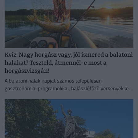
Kvíz: Nagy horgász vagy, jól ismered a balatoni
halakat? Teszteld, átmennél-e most a
horgászvizsgán!
A balatoni halak napját számos településen
gasztronómiai programokkal, halászléfőző versenyekkel
és horgászversenyekkel ünneplik.