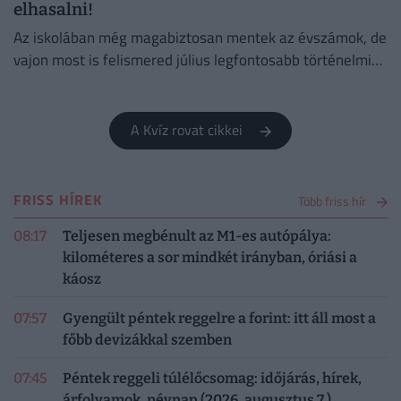
elhasalni!
Az iskolában még magabiztosan mentek az évszámok, de
vajon most is felismered július legfontosabb történelmi
fordulatait?
A Kvíz rovat cikkei
FRISS HÍREK
Több friss hír
08:17
Teljesen megbénult az M1-es autópálya:
kilométeres a sor mindkét irányban, óriási a
káosz
07:57
Gyengült péntek reggelre a forint: itt áll most a
főbb devizákkal szemben
07:45
Péntek reggeli túlélőcsomag: időjárás, hírek,
árfolyamok, névnap (2026. augusztus 7.)