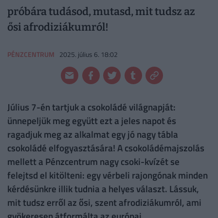
próbára tudásod, mutasd, mit tudsz az
ősi afrodiziákumról!
PÉNZCENTRUM
2025. július 6. 18:02
Július 7-én tartjuk a csokoládé világnapját:
ünnepeljük meg együtt ezt a jeles napot és
ragadjuk meg az alkalmat egy jó nagy tábla
csokoládé elfogyasztására! A csokoládémajszolás
mellett a Pénzcentrum nagy csoki-kvízét se
felejtsd el kitölteni: egy vérbeli rajongónak minden
kérdésünkre illik tudnia a helyes választ. Lássuk,
mit tudsz erről az ősi, szent afrodiziákumról, ami
gyökeresen átformálta az európai