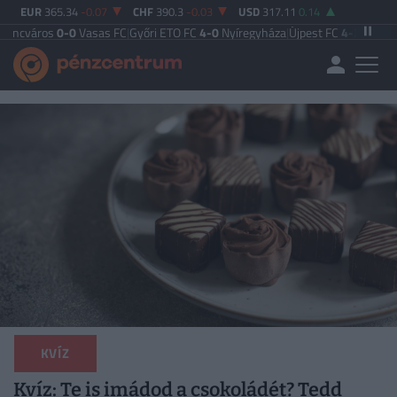
EUR
365.34
-0.07
CHF
390.3
-0.03
USD
317.11
0.14
-0
Vasas FC
|
Győri ETO FC
4-0
Nyíregyháza
|
Újpest FC
4-2
Debreceni VSC
|
Bud
KVÍZ
Kvíz: Te is imádod a csokoládét? Tedd