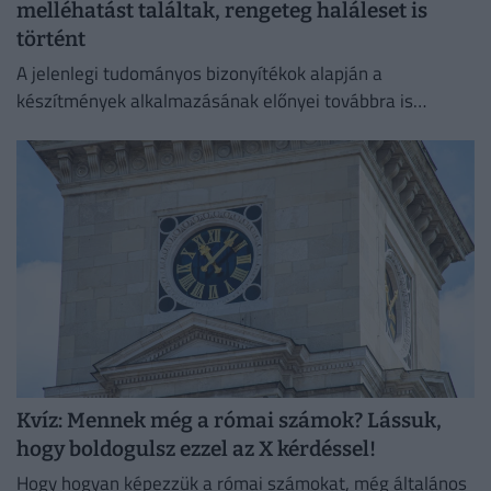
melléhatást találtak, rengeteg haláleset is
történt
A jelenlegi tudományos bizonyítékok alapján a
készítmények alkalmazásának előnyei továbbra is
felülmúlják a kockázatokat.
Kvíz: Mennek még a római számok? Lássuk,
hogy boldogulsz ezzel az X kérdéssel!
Hogy hogyan képezzük a római számokat, még általános