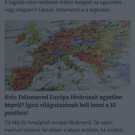
A legjobb retro reklámok örökre beégtek az agyunkba...
vagy mégsem? Lássuk, felismered-e a legendás
szlogeneket és márkákat!
Kvíz: Felismered Európa fővárosait egyetlen
képről? Igazi világutazónak kell lenni a 10
ponthoz!
Tíz kép tíz lenyűgöző európai fővárosról. De vajon
mennyit ismersz fel ebben a képes kvízben, ha ezúttal