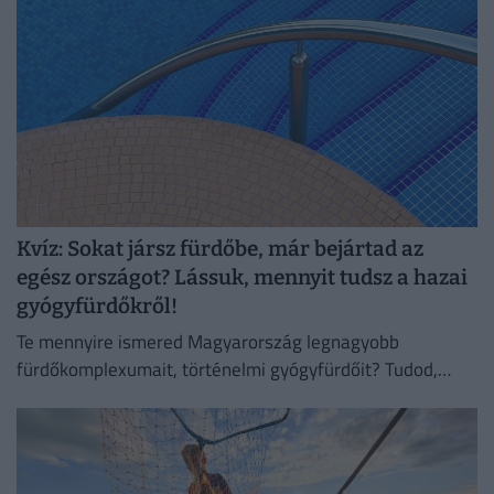
Kvíz: Sokat jársz fürdőbe, már bejártad az
egész országot? Lássuk, mennyit tudsz a hazai
gyógyfürdőkről!
Te mennyire ismered Magyarország legnagyobb
fürdőkomplexumait, történelmi gyógyfürdőit? Tudod,
mely városaink híresek fürdőikről?