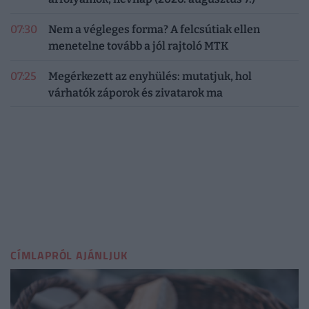
07:30
Nem a végleges forma? A felcsútiak ellen
menetelne tovább a jól rajtoló MTK
07:25
Megérkezett az enyhülés: mutatjuk, hol
várhatók záporok és zivatarok ma
CÍMLAPRÓL AJÁNLJUK