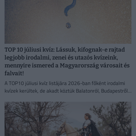
TOP 10 júliusi kvíz: Lássuk, kifognak-e rajtad
legjobb irodalmi, zenei és utazós kvízeink,
mennyire ismered a Magyarország városait és
falvait!
A TOP10 júliusi kvíz listájára 2026-ban főként irodalmi
kvízek kerültek, de akadt köztük Balatonról, Budapestről,
zenéről szóló kvíz is. Tölts ki 1-2 kérdéssort a
legjobbakból!