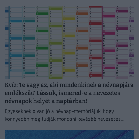
nem a legismertebb nevezetességeket látod?
Kvíz: Te vagy az, aki mindenkinek a névnapjára
emlékszik? Lássuk, ismered-e a nevezetes
névnapok helyét a naptárban!
Egyeseknek olyan jó a névnap-memóriájuk, hogy
könnyedén meg tudják mondani kevésbé nevezetes
dátumokról is, milyen névnap kötődiik hozzájuk.