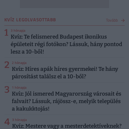
KVÍZ LEGOLVASOTTABB
Tovább
1
3 hónapja
Kvíz: Te felismered Budapest ikonikus
épületeit régi fotókon? Lássuk, hány pontod
lesz a 10-ből!
2
2 hónapja
Kvíz: Híres apák híres gyermekei! Te hány
párosítást találsz el a 10-ből?
3
1 hónapja
Kvíz: Jól ismered Magyarország városait és
falvait? Lássuk, rájössz-e, melyik település
a kakukktojás!
4
3 hónapja
Kvíz: Mestere vagy a mesterdetektíveknek?