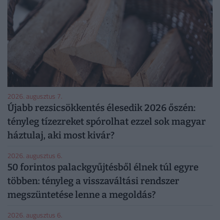
2026. augusztus 7.
Újabb rezsicsökkentés élesedik 2026 őszén:
tényleg tízezreket spórolhat ezzel sok magyar
háztulaj, aki most kivár?
2026. augusztus 6.
50 forintos palackgyűjtésből élnek túl egyre
többen: tényleg a visszaváltási rendszer
megszüntetése lenne a megoldás?
2026. augusztus 6.