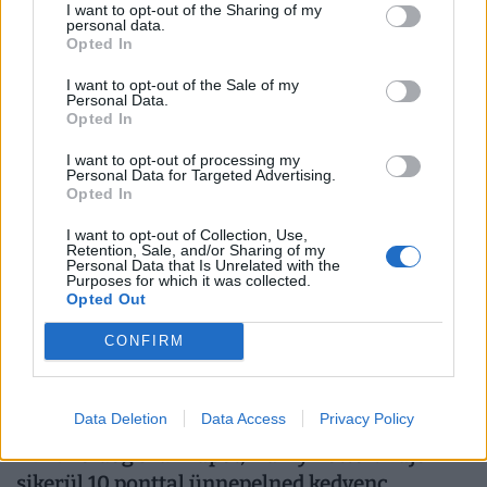
I want to opt-out of the Sharing of my
Kvíz: Hallottad már ezeket a nyári szólásokat
personal data.
Opted In
és mondásokat? A jelentésükön sokan
elbuknak!
I want to opt-out of the Sale of my
Personal Data.
A nyárhoz kapcsolódó régi magyar mondások között
Opted In
akadnak könnyűek és igazi fejtörők is. Vajon neked
I want to opt-out of processing my
sikerül összegyűjteni a maximális pontszámot?
Personal Data for Targeted Advertising.
Opted In
I want to opt-out of Collection, Use,
Retention, Sale, and/or Sharing of my
Personal Data that Is Unrelated with the
Purposes for which it was collected.
Opted Out
CONFIRM
Data Deletion
Data Access
Privacy Policy
Kvíz: Boldog szülinapot, Harry Potter! Vajon
sikerül 10 ponttal ünnepelned kedvenc