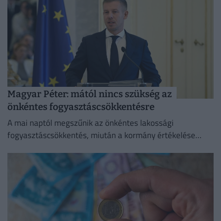
Magyar Péter: mától nincs szükség az
önkéntes fogyasztáscsökkentésre
A mai naptól megszűnik az önkéntes lakossági
fogyasztáscsökkentés, miután a kormány értékelése
szerint sikerült megvédeni Magyarország
energiabiztonságát.