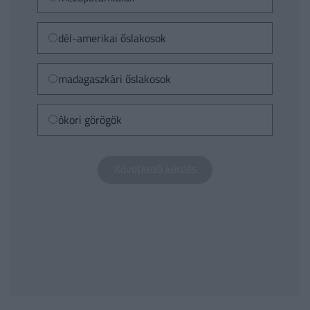
dél-amerikai őslakosok
madagaszkári őslakosok
ókori görögök