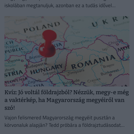
iskolában megtanuljuk, azonban ez a tudás idővel
megkophat.
Kvíz: Jó voltál földrajzból? Nézzük, megy-e még
a vaktérkép, ha Magyarország megyéiről van
szó!
Vajon felismered Magyarország megyéit pusztán a
körvonaluk alapján? Tedd próbára a földrajztudásodat
ezzel a 10 kérdéses vaktérképes kvízzel!