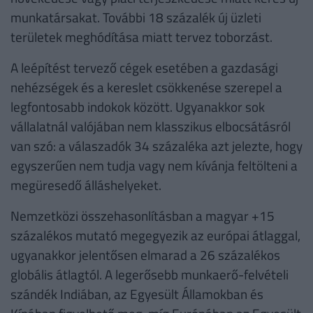
munkatársakat. További 18 százalék új üzleti
területek meghódítása miatt tervez toborzást.
A leépítést tervező cégek esetében a gazdasági
nehézségek és a kereslet csökkenése szerepel a
legfontosabb indokok között. Ugyanakkor sok
vállalatnál valójában nem klasszikus elbocsátásról
van szó: a válaszadók 34 százaléka azt jelezte, hogy
egyszerűen nem tudja vagy nem kívánja feltölteni a
megüresedő álláshelyeket.
Nemzetközi összehasonlításban a magyar +15
százalékos mutató megegyezik az európai átlaggal,
ugyanakkor jelentősen elmarad a 26 százalékos
globális átlagtól. A legerősebb munkaerő-felvételi
szándék Indiában, az Egyesült Államokban és