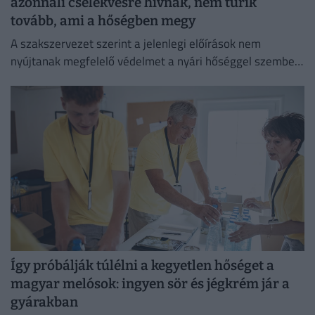
azonnali cselekvésre hívnak, nem tűrik
tovább, ami a hőségben megy
A szakszervezet szerint a jelenlegi előírások nem
nyújtanak megfelelő védelmet a nyári hőséggel szemben,
ezért aláírásgyűjtést indítottak a dolgozók egészségének
védelmében.
Így próbálják túlélni a kegyetlen hőséget a
magyar melósok: ingyen sör és jégkrém jár a
gyárakban