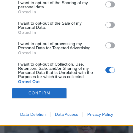
I want to opt-out of the Sharing of my
personal data.
Opted In
I want to opt-out of the Sale of my
Personal Data.
Opted In
I want to opt-out of processing my
Personal Data for Targeted Advertising.
Vége a titkolózásnak a magyar
Opted In
munkahelyeken: így tudhatod meg végre,
I want to opt-out of Collection, Use,
valójában mennyit keresnek a többiek
Retention, Sale, and/or Sharing of my
Personal Data that Is Unrelated with the
Magyarországon is új korszakot hoz az Európai Unió
Purposes for which it was collected.
Opted Out
bértranszparencia-szabályozása, amely minden eddiginél
átláthatóbbá teszi a vállalati javadalmazást:
CONFIRM
Data Deletion
Data Access
Privacy Policy