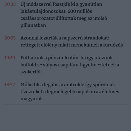
20:33
Új módszerrel fosztják ki a gyanútlan
lakástulajdonosokat: 600 milliós
csalássorozatot állítottak meg az utolsó
pillanatban
20:05
Azonnal lezárták a népszerű strandokat:
rettegett élőlény miatt menekülnek a fürdőzők
19:29
Futhatunk a pénzünk után, ha így utazunk
külföldre: súlyos csapdára figyelmeztetnek a
szakértők
18:57
Működik a legális áramtrükk: így spórolnak
tízezreket a legmelegebb napokon az élelmes
magyarok