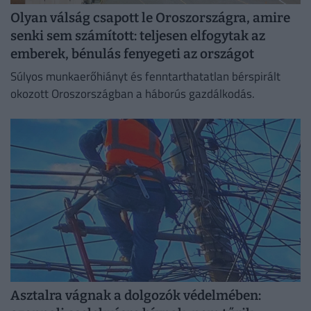
Olyan válság csapott le Oroszországra, amire
senki sem számított: teljesen elfogytak az
emberek, bénulás fenyegeti az országot
Súlyos munkaerőhiányt és fenntarthatatlan bérspirált
okozott Oroszországban a háborús gazdálkodás.
Asztalra vágnak a dolgozók védelmében: