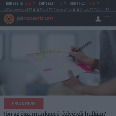
EUR
363.18
-2.23
CHF
388.84
-1.5
USD
314.21
-2.76
egerszegi TE
5-2
Paksi FC
|
Ferencváros
0-0
Vasas FC
|
Győri ETO FC
4-0
Nyíre
HRCENTRUM
Jön az őszi munkaerő-felvételi hullám?