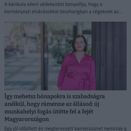
A kánikula elleni védekezést bonyolítja, hogy a
kormányzati elvárásokkal összhangban a cégeknek az
energiafogyasztásukat is mérsékelniük kell.
Így mehetsz hónapokra is szabadságra
anélkül, hogy rámenne az állásod: új
munkahelyi fogás ütötte fel a fejét
Magyarországon
Egy jól időzített és megtervezett karrierszünet nemcsak a