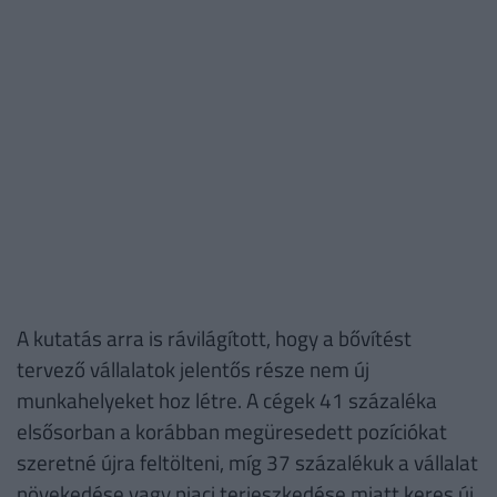
A kutatás arra is rávilágított, hogy a bővítést
tervező vállalatok jelentős része nem új
munkahelyeket hoz létre. A cégek 41 százaléka
elsősorban a korábban megüresedett pozíciókat
szeretné újra feltölteni, míg 37 százalékuk a vállalat
növekedése vagy piaci terjeszkedése miatt keres új