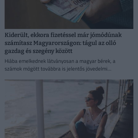
Kiderült, ekkora fizetéssel már jómódúnak
számítasz Magyarországon: tágul az olló
gazdag és szegény között
Hiába emelkednek látványosan a magyar bérek, a
számok mögött továbbra is jelentős jövedelmi
különbségek húzódnak meg.