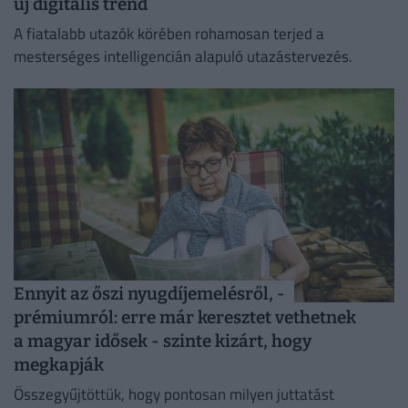
új digitális trend
A fiatalabb utazók körében rohamosan terjed a
mesterséges intelligencián alapuló utazástervezés.
Ennyit az őszi nyugdíjemelésről, -
prémiumról: erre már keresztet vethetnek
a magyar idősek - szinte kizárt, hogy
megkapják
Összegyűjtöttük, hogy pontosan milyen juttatást