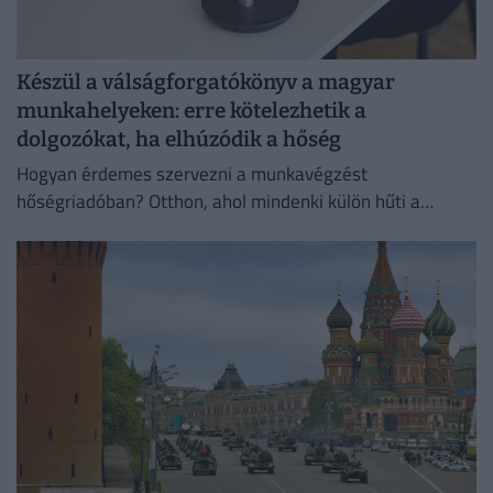
Készül a válságforgatókönyv a magyar
munkahelyeken: erre kötelezhetik a
dolgozókat, ha elhúzódik a hőség
Hogyan érdemes szervezni a munkavégzést
hőségriadóban? Otthon, ahol mindenki külön hűti a
lakását, vagy egy korszerű, energiahatékony
irodaházban, ahol a hűtés központilag működik.