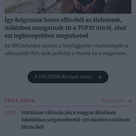
Így dolgoznak home officeból az élelmesek,
miközben utazgatnak: itt a TOP10 úticél, ahol
ezt legkönnyebben megteheted
Az IWG kutatása szerint a helyfüggetlen munkavégzés a
válaszadók 90%-ánál javította a munka és a magánélet
egyensúlyát, míg 80%-uk produktívabbnak érzi magát.
A HRCENTRUM rovat cikkei
FRISS HÍREK
Több friss hír
21:01
Hatalmas változás jön a magyar általános
iskolákban szeptembertől: ezt minden szülőnek
látnia kell