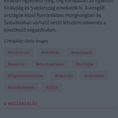
Kínában figyelhető meg, míg Európában az Egyesült
Királyság és Svédország emelkedik ki. A vizsgált
országok közül Romániában, Hongkongban és
Szlovákiában várható nettó létszámcsökkenés a
következő negyedévben.
Címlapkép: Getty Images
#hrcentrum
#felmérés
#munkaerő
#leépítés
#munkaerőpiac
#autóipar
#foglalkoztatottság
#toborzás
#vállalatok
#munkahelyek
#2026
0 HOZZÁSZÓLÁS