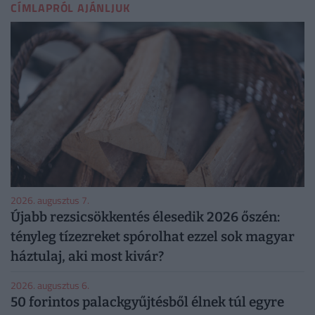
CÍMLAPRÓL AJÁNLJUK
2026. augusztus 7.
Újabb rezsicsökkentés élesedik 2026 őszén:
tényleg tízezreket spórolhat ezzel sok magyar
háztulaj, aki most kivár?
2026. augusztus 6.
50 forintos palackgyűjtésből élnek túl egyre