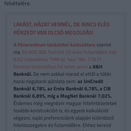
felvételére.
LAKÁST, HÁZAT VENNÉL, DE NINCS ELÉG
PÉNZED? VAN OLCSÓ MEGOLDÁS!
A Pénzcentrum lakáshitel-kalkulátora
szerint
ma
30 000 000 forintot 20 éves futamidőre már
6,62 százalékos THM-el, havi 184 778 Ft
forintos törlesztővel fel lehet venni
a
K&H
Banknál.
De nem sokkal marad el ettől a többi
hazai nagybank ajánlata sem:
az UniCredit
Banknál 6,78%, az Erste Banknál 6,78%, a CIB
Banknál 6,89%, míg a MagNet Banknál 7,02%.
Érdemes még megnézni magyar hitelintézetetek
további konstrukcióit is, és egyedi kalkulációt
végezni, saját preferenciáink alapján különböző
hitelösszegekre és futamidőkre. Ehhez keresd