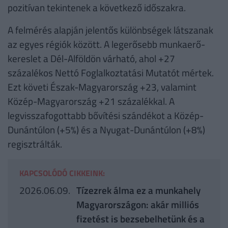
pozitívan tekintenek a következő időszakra.
A felmérés alapján jelentős különbségek látszanak
az egyes régiók között. A legerősebb munkaerő-
kereslet a Dél-Alföldön várható, ahol +27
százalékos Nettó Foglalkoztatási Mutatót mértek.
Ezt követi Észak-Magyarország +23, valamint
Közép-Magyarország +21 százalékkal. A
legvisszafogottabb bővítési szándékot a Közép-
Dunántúlon (+5%) és a Nyugat-Dunántúlon (+8%)
regisztrálták.
KAPCSOLÓDÓ CIKKEINK:
2026.06.09.
Tízezrek álma ez a munkahely
Magyarországon: akár milliós
fizetést is bezsebelhetünk és a