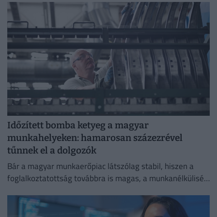
Időzített bomba ketyeg a magyar
munkahelyeken: hamarosan százezrével
tűnnek el a dolgozók
Bár a magyar munkaerőpiac látszólag stabil, hiszen a
foglalkoztatottság továbbra is magas, a munkanélküliség
pedig nem emelkedik drámai mértékben.