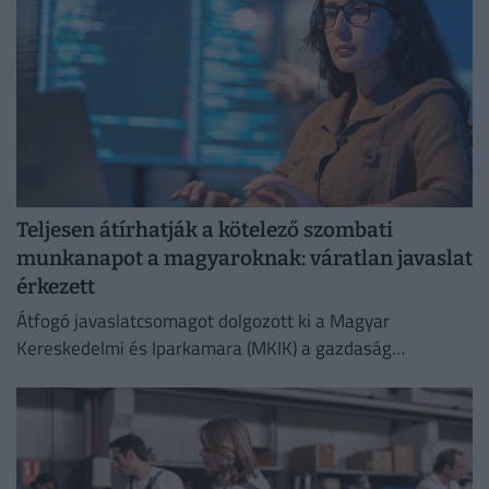
Teljesen átírhatják a kötelező szombati
munkanapot a magyaroknak: váratlan javaslat
érkezett
Átfogó javaslatcsomagot dolgozott ki a Magyar
Kereskedelmi és Iparkamara (MKIK) a gazdaság
működőképességének megőrzése és az energiaválság
kezelése érdekében.