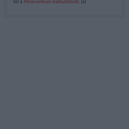
fel a
Pénzcentrum kalkulátorát.
(x)