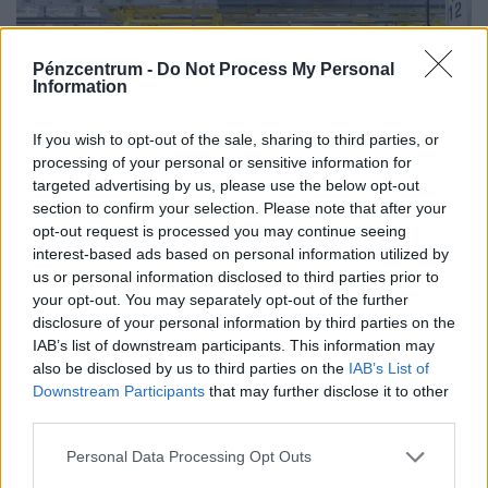
Pénzcentrum -
Do Not Process My Personal
Information
If you wish to opt-out of the sale, sharing to third parties, or
processing of your personal or sensitive information for
targeted advertising by us, please use the below opt-out
Megelégelték az alacsony béreket a
section to confirm your selection. Please note that after your
opt-out request is processed you may continue seeing
magyar dolgozók: asztalra csaptak,
interest-based ads based on personal information utilized by
egymás után bénulhatnak meg az
us or personal information disclosed to third parties prior to
óriáscégek
your opt-out. You may separately opt-out of the further
disclosure of your personal information by third parties on the
Az idei nyáron szokatlanul aktívvá váltak a hazai
IAB’s list of downstream participants. This information may
szakszervezetek.
also be disclosed by us to third parties on the
IAB’s List of
Downstream Participants
that may further disclose it to other
third parties.
Personal Data Processing Opt Outs