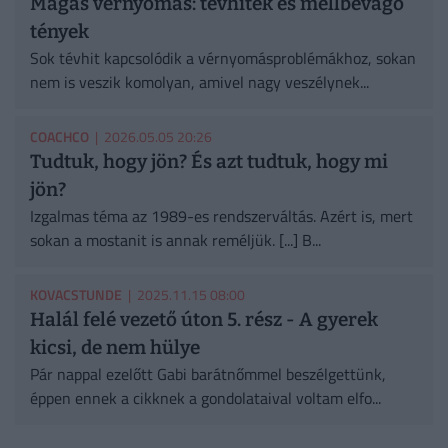
Magas vérnyomás: tévhitek és mellbevágó
tények
Sok tévhit kapcsolódik a vérnyomásproblémákhoz, sokan
nem is veszik komolyan, amivel nagy veszélynek...
COACHCO
| 2026.05.05 20:26
Tudtuk, hogy jön? És azt tudtuk, hogy mi
jön?
Izgalmas téma az 1989-es rendszerváltás. Azért is, mert
sokan a mostanit is annak reméljük. [...] B...
KOVACSTUNDE
| 2025.11.15 08:00
Halál felé vezető úton 5. rész - A gyerek
kicsi, de nem hülye
Pár nappal ezelőtt Gabi barátnőmmel beszélgettünk,
éppen ennek a cikknek a gondolataival voltam elfo...