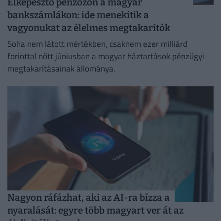
Elképesztő pénzözön a magyar
bankszámlákon: ide menekítik a
vagyonukat az élelmes megtakarítók
Soha nem látott mértékben, csaknem ezer milliárd
forinttal nőtt júniusban a magyar háztartások pénzügyi
megtakarításainak állománya.
Nagyon ráfázhat, aki az AI-ra bízza a
nyaralását: egyre több magyart ver át az