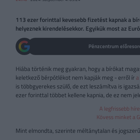
113 ezer forinttal kevesebb fizetést kapnak a bí
helyeznek kirendelésekkor. Egyikük most az Európ
Pénzcentrum előresoro
Hiába történik meg gyakran, hogy a bírókat magas
keletkező bérpótlékot nem kapják meg - erről ír
a
is többgyerekes szülő, de ezt leszámítva is igazs
ezer forinttal többet kellene kapnia, de ez nem je
A legfrissebb hír
Kövess minket a G
Mint elmondta, szerinte méltánytalan és jogszerűt