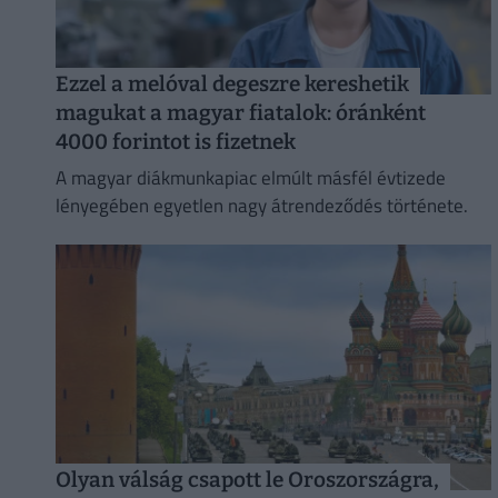
Ezzel a melóval degeszre kereshetik
magukat a magyar fiatalok: óránként
4000 forintot is fizetnek
A magyar diákmunkapiac elmúlt másfél évtizede
lényegében egyetlen nagy átrendeződés története.
Olyan válság csapott le Oroszországra,