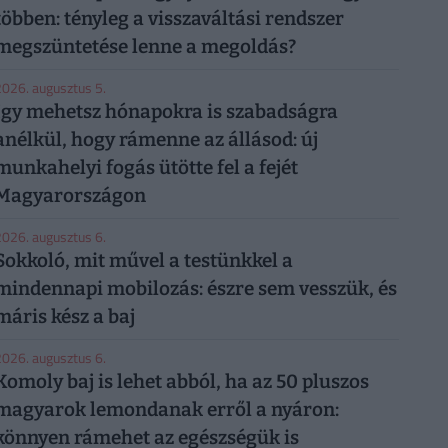
többen: tényleg a visszaváltási rendszer
megszüntetése lenne a megoldás?
026. augusztus 5.
Így mehetsz hónapokra is szabadságra
anélkül, hogy rámenne az állásod: új
munkahelyi fogás ütötte fel a fejét
Magyarországon
026. augusztus 6.
Sokkoló, mit művel a testünkkel a
mindennapi mobilozás: észre sem vesszük, és
máris kész a baj
026. augusztus 6.
Komoly baj is lehet abból, ha az 50 pluszos
magyarok lemondanak erről a nyáron:
könnyen rámehet az egészségük is