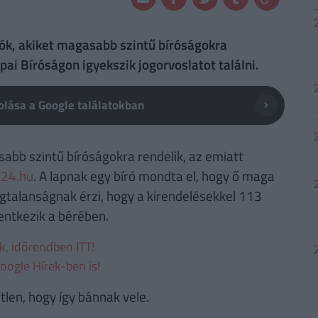
rók, akiket magasabb szintű bíróságokra
ai Bíróságon igyekszik jogorvoslatot találni.
lása a Google találatokban
abb szintű bíróságokra rendelik, az emiatt
 24.hu
. A lapnak egy bíró mondta el, hogy ő maga
ágtalanságnak érzi, hogy a kirendelésekkel 113
lentkezik a bérében.
ek, időrendben ITT!
oogle Hírek-ben is!
len, hogy így bánnak vele.