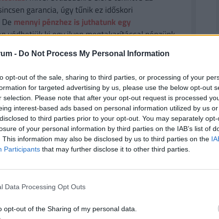
sincsen garancia, úgy tűnik ez időskori
. De
mennyi pénzhez is juthatunk egy
n védhetjük ki egy ilyen megtakarítással pénzünk
bben a cikkben
, illetve a Pénzcentrum
nyugdíj
rum -
Do Not Process My Personal Information
to opt-out of the sale, sharing to third parties, or processing of your per
formation for targeted advertising by us, please use the below opt-out s
törvény nem rögzíti, hogy magasabb szintre való
r selection. Please note that after your opt-out request is processed y
eing interest-based ads based on personal information utilized by us or
zabály azonban már vonatkozik az ügyészekre, akik
disclosed to third parties prior to your opt-out. You may separately opt-
pótlékot. A lapnak nyilatkozó bíró európai jogi
losure of your personal information by third parties on the IAB’s list of
. This information may also be disclosed by us to third parties on the
IA
Participants
that may further disclose it to other third parties.
#bérek
#fizetések
#közalkalmazotti bérek
l Data Processing Opt Outs
o opt-out of the Sharing of my personal data.