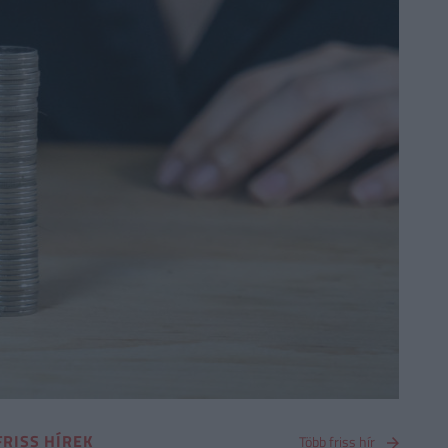
FRISS HÍREK
Több friss hír