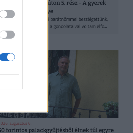
Halál felé vezető úton 5. rész - A gyerek
kicsi, de nem hülye
Pár nappal ezelőtt Gabi barátnőmmel beszélgettünk,
éppen ennek a cikknek a gondolataival voltam elfo...
CÍMLAPRÓL AJÁNLJUK
026. augusztus 6.
50 forintos palackgyűjtésből élnek túl egyre