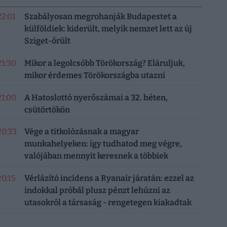
22:01
Szabályosan megrohanják Budapestet a
külföldiek: kiderült, melyik nemzet lett az új
Sziget-őrült
21:30
Mikor a legolcsóbb Törökország? Eláruljuk,
mikor érdemes Törökországba utazni
21:00
A Hatoslottó nyerőszámai a 32. héten,
csütörtökön
20:33
Vége a titkolózásnak a magyar
munkahelyeken: így tudhatod meg végre,
valójában mennyit keresnek a többiek
20:15
Vérlázító incidens a Ryanair járatán: ezzel az
indokkal próbál plusz pénzt lehúzni az
utasokról a társaság - rengetegen kiakadtak