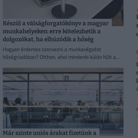
2
Készül a válságforgatókönyv a magyar
munkahelyeken: erre kötelezhetik a
dolgozókat, ha elhúzódik a hőség
Hogyan érdemes szervezni a munkavégzést
hőségriadóban? Otthon, ahol mindenki külön hűti a
lakását, vagy egy korszerű, energiahatékony
irodaházban, ahol a hűtés központilag működik.
Már szinte uniós árakat fizetünk a