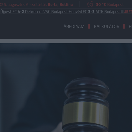
026. augusztus 6. csütörtök
Berta, Bettina
30 °C
Budapest
C
4-2
Debreceni VSC
|
Budapest Honvéd FC
3-3
MTK Budapest
UEFA EURÓPA
ÁRFOLYAM
KALKULÁTOR
H