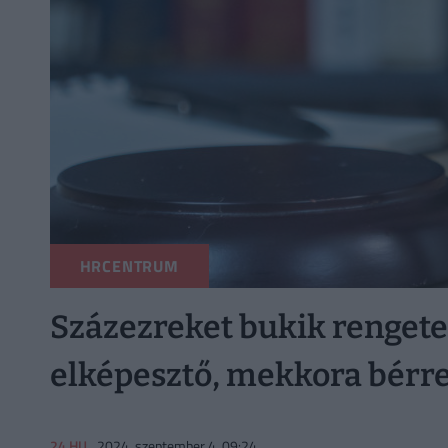
HRCENTRUM
Százezreket bukik rengete
elképesztő, mekkora bérre
24.HU
2024. szeptember 4. 09:24