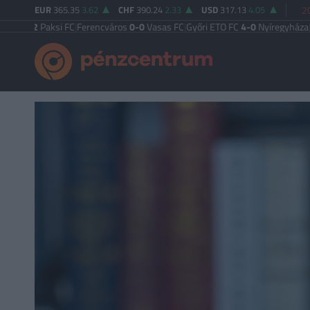
EUR
365.35
3.62
CHF
390.24
2.33
USD
317.13
4.05
2
2
Paksi FC
|
Ferencváros
0-0
Vasas FC
|
Győri ETO FC
4-0
Nyíregyháza
|
Újpest F