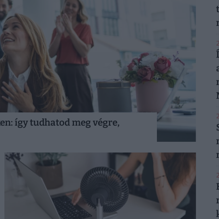
2
2
n: így tudhatod meg végre,
2