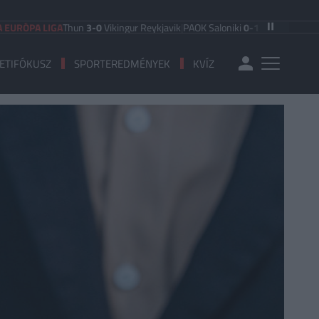
 LIGA
Thun
3-0
Vikingur Reykjavik
|
PAOK Saloniki
0-1
Anderlecht
|
FC Hradec 
ETIFÓKUSZ
SPORTEREDMÉNYEK
KVÍZ