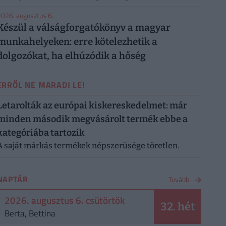
026. augusztus 6.
Készül a válságforgatókönyv a magyar
munkahelyeken: erre kötelezhetik a
dolgozókat, ha elhúzódik a hőség
ERRŐL NE MARADJ LE!
Letarolták az európai kiskereskedelmet: már
minden második megvásárolt termék ebbe a
kategóriába tartozik
A saját márkás termékek népszerűsége töretlen.
NAPTÁR
Tovább
2026. augusztus 6. csütörtök
32. hét
Berta, Bettina