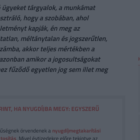
ó ügyeket tárgyalok, a munkámat
usztráló, hogy a szobában, ahol
lletményt kapják, én meg az
tatlan, méltánytalan és jogszerűtlen,
zámba, akkor teljes mértékben a
, azonban amikor a jogosultságokat
hez fűződő egyetlen jog sem illet meg
RINT, HA NYUGDÍJBA MEGY: EGYSZERŰ
rűségnek örvendenek a
nyugdíjmegtakarítási
ztosítás
. Mivel évtizedekre előre tekintve az