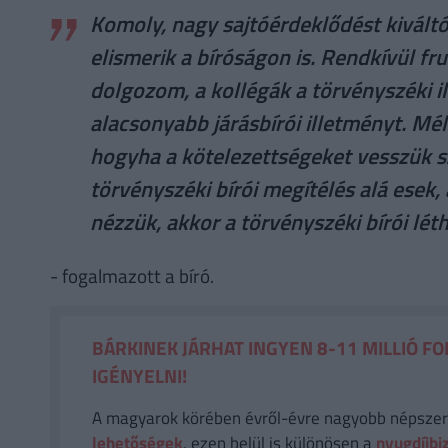
Komoly, nagy sajtóérdeklődést kivált
elismerik a bíróságon is. Rendkívül fr
dolgozom, a kollégák a törvényszéki i
alacsonyabb járásbírói illetményt. Mél
hogyha a kötelezettségeket vesszük s
törvényszéki bírói megítélés alá esek
nézzük, akkor a törvényszéki bírói lét
- fogalmazott a bíró.
BÁRKINEK JÁRHAT INGYEN 8-11 MILLIÓ FO
IGÉNYELNI!
A magyarok körében évről-évre nagyobb népsze
lehetőségek
, ezen belül is különösen a
nyugdíjbi