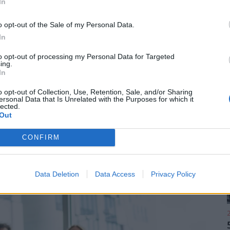
In
o opt-out of the Sale of my Personal Data.
In
áló szólhat hozzá.
Belépés itt!
to opt-out of processing my Personal Data for Targeted
zabályzatot
itt találod
.
ing.
In
o opt-out of Collection, Use, Retention, Sale, and/or Sharing
ások. Legyél te az első!
ersonal Data that Is Unrelated with the Purposes for which it
lected.
Out
CONFIRM
Data Deletion
Data Access
Privacy Policy
2