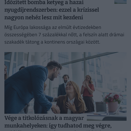
Időzített bomba ketyeg a hazai
nyugdíjrendszerben: ezzel a krízissel
nagyon nehéz lesz mit kezdeni
Míg Európa lakossága az elmúlt évtizedekben
összességében 7 százalékkal nőtt, a felszín alatt drámai
szakadék tátong a kontinens országai között.
Vége a titkolózásnak a magyar
munkahelyeken: így tudhatod meg végre,