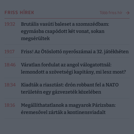
FRISS HÍREK
Több friss hír
19:32
Brutális vasúti baleset a szomszédbam:
egymásba csapódott két vonat, sokan
megsérültek
19:17
Friss! Az Ötöslottó nyerőszámai a 32. játékhéten
18:46
Váratlan fordulat az angol válogatottnál:
lemondott a szövetségi kapitány, mi lesz most?
18:34
Kiadták a riasztást: drón robbant fel a NATO
területén egy gázvezeték közelében
18:16
Megállíthatatlanok a magyarok Párizsban:
éremesővel zárták a kontinensviadalt