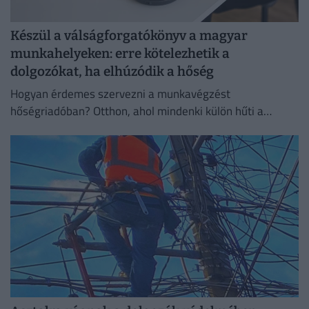
Készül a válságforgatókönyv a magyar
munkahelyeken: erre kötelezhetik a
dolgozókat, ha elhúzódik a hőség
Hogyan érdemes szervezni a munkavégzést
hőségriadóban? Otthon, ahol mindenki külön hűti a
lakását, vagy egy korszerű, energiahatékony
irodaházban, ahol a hűtés központilag működik.