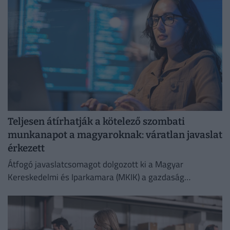
Teljesen átírhatják a kötelező szombati
munkanapot a magyaroknak: váratlan javaslat
érkezett
Átfogó javaslatcsomagot dolgozott ki a Magyar
Kereskedelmi és Iparkamara (MKIK) a gazdaság
működőképességének megőrzése és az energiaválság
kezelése érdekében.