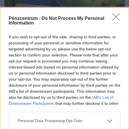
Pénzcentrum -
Do Not Process My Personal
Information
If you wish to opt-out of the sale, sharing to third parties, or
Ennyit keres egy motoros ételfutár egyetlen
processing of your personal or sensitive information for
targeted advertising by us, please use the below opt-out
hét alatt 2026-ban Budapesten: főállásban is
section to confirm your selection. Please note that after your
durván megéri
opt-out request is processed you may continue seeing
Egy magyar ételfutár a TikTokon mutatta meg, mennyit
interest-based ads based on personal information utilized by
lehet keresni öt nap alatt, ha valaki szinte egész nap
us or personal information disclosed to third parties prior to
your opt-out. You may separately opt-out of the further
szállítja a rendeléseket.
disclosure of your personal information by third parties on the
IAB’s list of downstream participants. This information may
also be disclosed by us to third parties on the
IAB’s List of
Downstream Participants
that may further disclose it to other
third parties.
Personal Data Processing Opt Outs