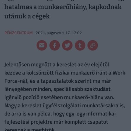
hatalmas a munkaerőhiány, kapkodnak
utánuk a cégek
PÉNZCENTRUM
2021. augusztus 17. 12:02
Jelentősen megnőtt a kereslet az év elejétől
kezdve a kölcsönzött fizikai munkaerő iránt a Work
Force-nál, és a tapasztalatok szerint ma már
lényegében minden, speciálisabb szaktudást
igénylő pozíció esetében munkaerő-hiány van.
Nagy a kereslet ügyfélszolgálati munkatársakra is,
de arra is van példa, hogy egy-egy informatikai
fejlesztési projektre már komplett csapatot
keresnek a megbízók.