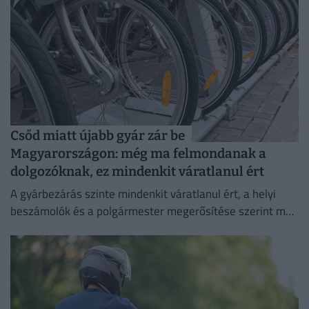
Csőd miatt újabb gyár zár be
Magyarországon: még ma felmondanak a
dolgozóknak, ez mindenkit váratlanul ért
A gyárbezárás szinte mindenkit váratlanul ért, a helyi
beszámolók és a polgármester megerősítése szerint még
a cégvezetés is csak az utolsó pillanatban értesült a
döntésről.