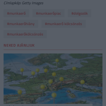
Címlapkép: Getty Images
#munkaerő
#munkaerőpiac
#dolgozók
#munkaerőhiány
#munkaerő kölcsönzés
#munkaerőkölcsönzés
NEKED AJÁNLJUK