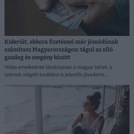
Kiderült, ekkora fizetéssel már jómódúnak
számítasz Magyarországon: tágul az olló
gazdag és szegény között
Hiába emelkednek látványosan a magyar bérek, a
számok mögött továbbra is jelentős jövedelmi
különbségek húzódnak meg.