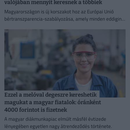
valójában mennyit keresnek a többiek
Magyarországon is új korszakot hoz az Európai Unió
bértranszparencia-szabályozása, amely minden eddiginél
átláthatóbbá teszi a vállalati javadalmazást:
Ezzel a melóval degeszre kereshetik
magukat a magyar fiatalok: óránként
4000 forintot is fizetnek
A magyar diákmunkapiac elmúlt másfél évtizede
lényegében egyetlen nagy átrendeződés története.