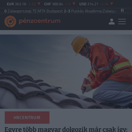
EUR
363.18
-2.23
CHF
388.84
-1.5
USD
314.21
-2.76
rszegi TE
|
MTK Budapest
2-3
Puskás Akadémia
|
Zalaegerszegi TE
5-2
Paksi 
HRCENTRUM
Egyre több magyar dolgozik már csak így: