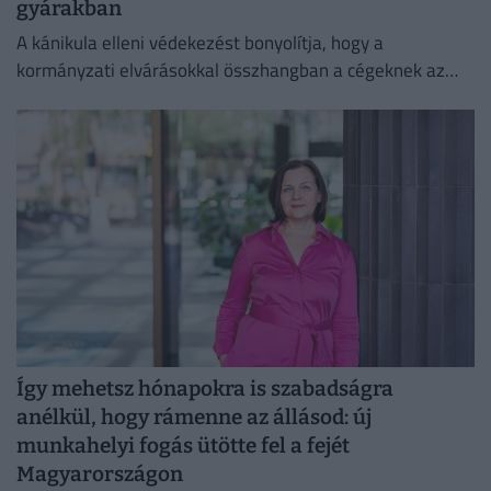
gyárakban
A kánikula elleni védekezést bonyolítja, hogy a
kormányzati elvárásokkal összhangban a cégeknek az
energiafogyasztásukat is mérsékelniük kell.
Így mehetsz hónapokra is szabadságra
anélkül, hogy rámenne az állásod: új
munkahelyi fogás ütötte fel a fejét
Magyarországon