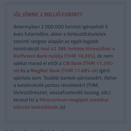
JÓL JÖNNE 2 MILLIÓ FORINT?
Amennyiben 2 000 000 forintot igényelnél 5
éves futamidőre, akkor a törlesztőrészletek
szerinti rangsor alapján az egyik legjobb
konstrukciót
havi 42 386
forintos törlesztővel a
Raiffeisen Bank nyújtja (THM 10,35%),
de nem
sokkal marad el ettől a
CIB Bank (THM 11,29%-
ot)
és a
MagNet Bank (THM 11.68%-ot)
ígérő
ajánlata sem. További bankok ajánlataiért, illetve
a konstrukciók pontos részleteiért (THM,
törlesztőrészlet, visszafizetendő összeg, stb.)
keresd fel a
Pénzcentrum megújult személyi
kölcsön kalkulátorát.
(x)