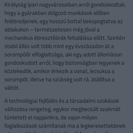
Királyság ipari nagyvárosaiban arról gondoskodtak,
hogy a gyárakban dolgozó munkások időben
felébredjenek, egy hosszú bottal bekopogtatva az
ablakukon – természetesen még jóval a
mechanikus ébresztőórák feltalálása előtt. Szintén
stabil állás volt több mint egy évszázadon át a
sorompóőr elfoglaltsága, aki egy adott állomáson
gondoskodott arról, hogy biztonságban legyenek a
közlekedők, amikor érkezik a vonat, lecsukva a
sorompót, illetve ha szükség volt rá, átállítva a
váltót.
A technológiai fejlődés és a társadalmi szokások
változása rengeteg, egykor megbecsült szakmát
tüntetett el napjainkra, de vajon milyen
foglalkozások számítanak ma a legkeresettebbnek