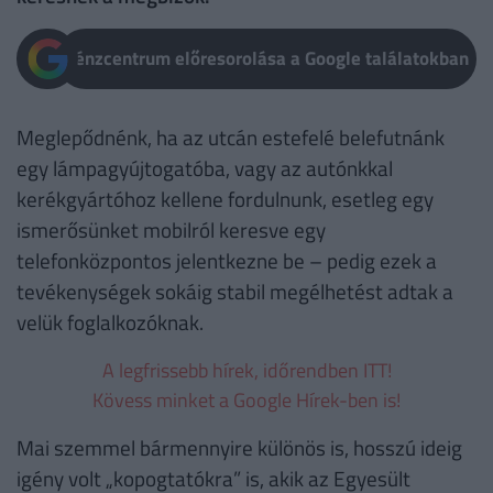
Pénzcentrum előresorolása a Google találatokban
Meglepődnénk, ha az utcán estefelé belefutnánk
egy lámpagyújtogatóba, vagy az autónkkal
kerékgyártóhoz kellene fordulnunk, esetleg egy
ismerősünket mobilról keresve egy
telefonközpontos jelentkezne be – pedig ezek a
tevékenységek sokáig stabil megélhetést adtak a
velük foglalkozóknak.
A legfrissebb hírek, időrendben ITT!
Kövess minket a Google Hírek-ben is!
Mai szemmel bármennyire különös is, hosszú ideig
igény volt „kopogtatókra” is, akik az Egyesült