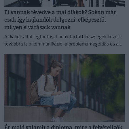
El vannak tévedve a mai diákok? Sokan már
csak így hajlandók dolgozni: elképesztő,
milyen elvárásaik vannak
A diákok által legfontosabbnak tartott készségek között
továbbra is a kommunikáció, a problémamegoldás és a
kritikus gondolkodás vezet.
Ér majd valamit a diploma, mire a felvételizők