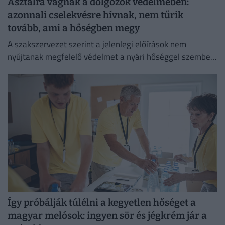
Asztalra vágnak a dolgozók védelmében:
azonnali cselekvésre hívnak, nem tűrik
tovább, ami a hőségben megy
A szakszervezet szerint a jelenlegi előírások nem
nyújtanak megfelelő védelmet a nyári hőséggel szemben,
ezért aláírásgyűjtést indítottak a dolgozók egészségének
védelmében.
Így próbálják túlélni a kegyetlen hőséget a
magyar melósok: ingyen sör és jégkrém jár a