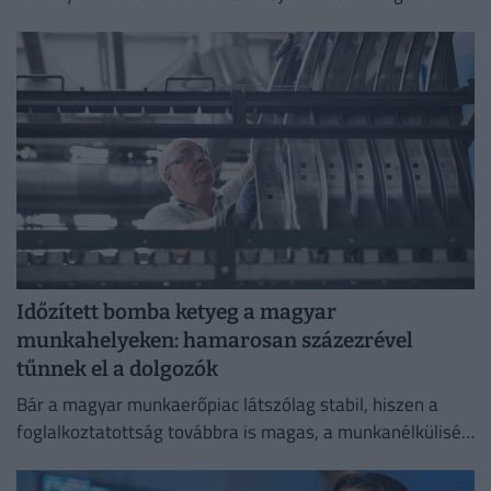
számára.
Időzített bomba ketyeg a magyar
munkahelyeken: hamarosan százezrével
tűnnek el a dolgozók
Bár a magyar munkaerőpiac látszólag stabil, hiszen a
foglalkoztatottság továbbra is magas, a munkanélküliség
pedig nem emelkedik drámai mértékben.