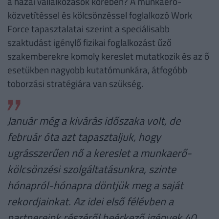
a hazai vállalkozások körében? A munkaerő-
közvetítéssel és kölcsönzéssel foglalkozó Work
Force tapasztalatai szerint a speciálisabb
szaktudást igénylő fizikai foglalkozást űző
szakemberekre komoly kereslet mutatkozik és az ő
esetükben nagyobb kutatómunkára, átfogóbb
toborzási stratégiára van szükség.
Január még a kivárás időszaka volt, de
február óta azt tapasztaljuk, hogy
ugrásszerűen nő a kereslet a munkaerő-
kölcsönzési szolgáltatásunkra, szinte
hónapról-hónapra döntjük meg a saját
rekordjainkat. Az idei első félévben a
partnereink részéről beérkező igények 40