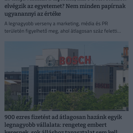
elvégzik az egyetemet? Nem minden papírnak
ugyanannyi az értéke
A legnagyobb verseny a marketing, média és PR
területén figyelhető meg, ahol átlagosan száz feletti
jelentkező juthat egy pályakezdő állásra.
900 ezres fizetést ad átlagosan hazánk egyik
legnagyobb vállalata: rengeteg embert
keresnek, sok álláshoz tapasztalat sem kell