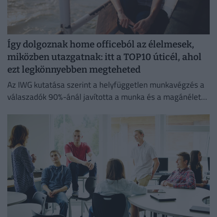
Így dolgoznak home officeból az élelmesek,
miközben utazgatnak: itt a TOP10 úticél, ahol
ezt legkönnyebben megteheted
Az IWG kutatása szerint a helyfüggetlen munkavégzés a
válaszadók 90%-ánál javította a munka és a magánélet
egyensúlyát, míg 80%-uk produktívabbnak érzi magát.