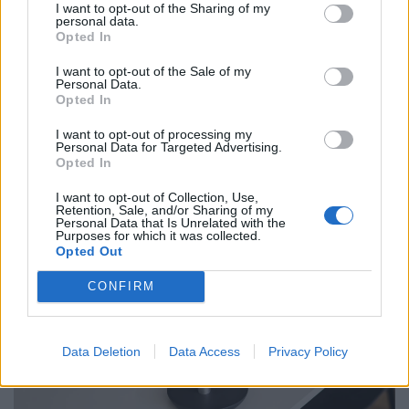
I want to opt-out of the Sharing of my
personal data.
Opted In
I want to opt-out of the Sale of my
Personal Data.
Megelégelték az alacsony béreket a magyar
Opted In
dolgozók: asztalra csaptak, egymás után
I want to opt-out of processing my
bénulhatnak meg az óriáscégek
Personal Data for Targeted Advertising.
Opted In
Az idei nyáron szokatlanul aktívvá váltak a hazai
szakszervezetek.
I want to opt-out of Collection, Use,
Retention, Sale, and/or Sharing of my
Personal Data that Is Unrelated with the
Purposes for which it was collected.
Opted Out
CONFIRM
Data Deletion
Data Access
Privacy Policy