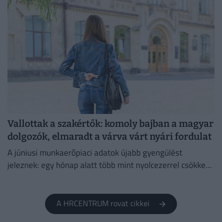
Vallottak a szakértők: komoly bajban a magyar
dolgozók, elmaradt a várva várt nyári fordulat
A júniusi munkaerőpiaci adatok újabb gyengülést
jeleznek: egy hónap alatt több mint nyolcezerrel csökkent
a foglalkoztatottak száma.
A HRCENTRUM rovat cikkei