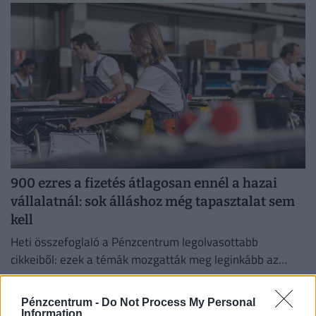
kezelése érdekében.
900 ezres a fizetés átlagosan ennél a hazai
vállalatnál: sok álláshoz még tapasztalat sem
kell
Heti összefoglaló a Pénzcentrum legolvasottabb
cikkeiből: ezek a témák mozgatták meg leginkább az
olvasókat.
Pénzcentrum -
Do Not Process My Personal
Information