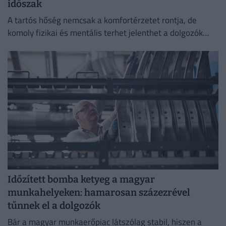
időszak
A tartós hőség nemcsak a komfortérzetet rontja, de
komoly fizikai és mentális terhet jelenthet a dolgozók
számára.
Időzített bomba ketyeg a magyar
munkahelyeken: hamarosan százezrével
tűnnek el a dolgozók
Bár a magyar munkaerőpiac látszólag stabil, hiszen a