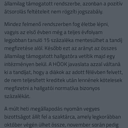
államilag támogatott rendszerbe, azonban a pozitív
átsorolás feltételeit nem rögzíti jogszabály.
Mindez felmenő rendszerben fog életbe lépni,
vagyis az első évben még a teljes évfolyam
legjobban tanuló 15 százaléka mentesülhet a tandíj
megfizetése alól. Később ezt az arányt az összes
államilag támogatott hallgatóra vetítik majd egy
intézményen belül. A HÖOK javaslata azzal váltaná
ki a tandíjat, hogy a diákok az adott félévben felvett,
de nem teljesített kreditek után lennének kötelesek
megfizetni a hallgatói normatíva bizonyos
százalékát.
A múlt heti megállapodás nyomán vegyes
bizottságot állít fel a szaktárca, amely legkorábban
október végén ülhet össze, november során pedig