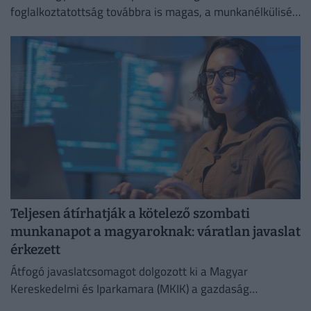
foglalkoztatottság továbbra is magas, a munkanélküliség
pedig nem emelkedik drámai mértékben.
Teljesen átírhatják a kötelező szombati
munkanapot a magyaroknak: váratlan javaslat
érkezett
Átfogó javaslatcsomagot dolgozott ki a Magyar
Kereskedelmi és Iparkamara (MKIK) a gazdaság
működőképességének megőrzése és az energiaválság