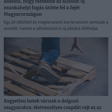
anélkül, hogy rámenne az állásod: új
munkahelyi fogás ütötte fel a fejét
Magyarországon
Egy jól időzített és megtervezett karrierszünet nemcsak a
vezetőt, hanem a vállalkozást is új pályára állíthatja.
Kegyetlen hetek várnak a dolgozó
magyarokra: életveszélyes csapdát rejt ez az