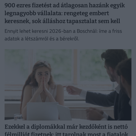
900 ezres fizetést ad átlagosan hazánk egyik
legnagyobb vállalata: rengeteg embert
keresnek, sok álláshoz tapasztalat sem kell
Ennyit lehet keresni 2026-ban a Boschnál: íme a friss
adatok a létszámról és a bérekről.
Ezekkel a diplomákkal már kezdőként is nettó
félmilliót fizetnek: itt tarolnak most a fiatalok