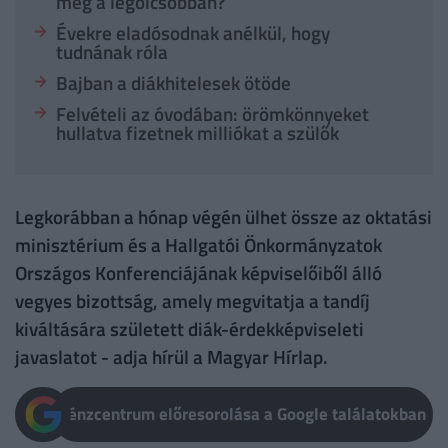
meg a legolcsóbban?
Évekre eladósodnak anélkül, hogy
tudnának róla
Bajban a diákhitelesek ötöde
Felvételi az óvodában: örömkönnyeket
hullatva fizetnek milliókat a szülők
Legkorábban a hónap végén ülhet össze az oktatási
minisztérium és a Hallgatói Önkormányzatok
Országos Konferenciájának képviselőiből álló
vegyes bizottság, amely megvitatja a tandíj
kiváltására született diák-érdekképviseleti
javaslatot - adja hírül a Magyar Hírlap.
Pénzcentrum előresorolása a Google találatokban