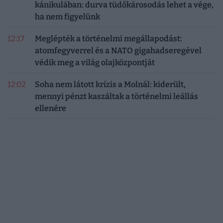
kánikulában: durva tüdőkárosodás lehet a vége,
ha nem figyelünk
12:17
Meglépték a történelmi megállapodást:
atomfegyverrel és a NATO gigahadseregével
védik meg a világ olajközpontját
12:02
Soha nem látott krízis a Molnál: kiderült,
mennyi pénzt kaszáltak a történelmi leállás
ellenére