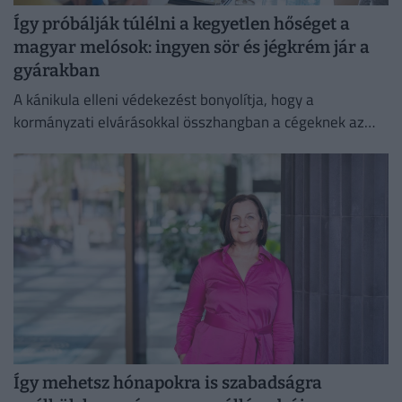
Így próbálják túlélni a kegyetlen hőséget a
magyar melósok: ingyen sör és jégkrém jár a
gyárakban
A kánikula elleni védekezést bonyolítja, hogy a
kormányzati elvárásokkal összhangban a cégeknek az
energiafogyasztásukat is mérsékelniük kell.
Így mehetsz hónapokra is szabadságra