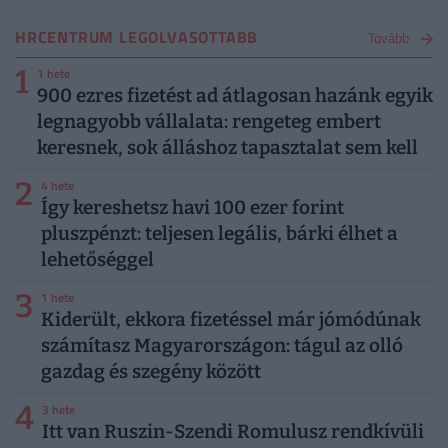
HRCENTRUM LEGOLVASOTTABB
Tovább
1
1 hete
900 ezres fizetést ad átlagosan hazánk egyik
legnagyobb vállalata: rengeteg embert
keresnek, sok álláshoz tapasztalat sem kell
2
4 hete
Így kereshetsz havi 100 ezer forint
pluszpénzt: teljesen legális, bárki élhet a
lehetőséggel
3
1 hete
Kiderült, ekkora fizetéssel már jómódúnak
számítasz Magyarországon: tágul az olló
gazdag és szegény között
4
3 hete
Itt van Ruszin-Szendi Romulusz rendkívüli