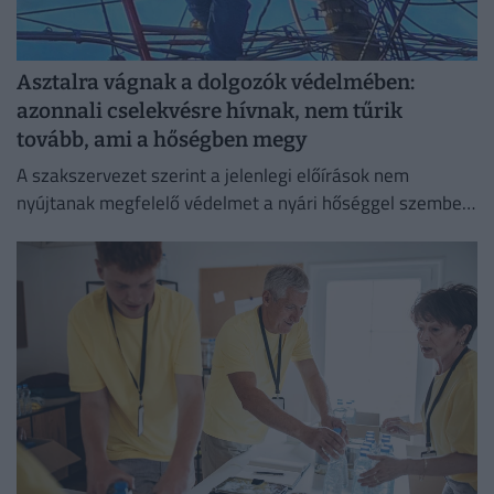
Asztalra vágnak a dolgozók védelmében:
azonnali cselekvésre hívnak, nem tűrik
tovább, ami a hőségben megy
A szakszervezet szerint a jelenlegi előírások nem
nyújtanak megfelelő védelmet a nyári hőséggel szemben,
ezért aláírásgyűjtést indítottak a dolgozók egészségének
védelmében.