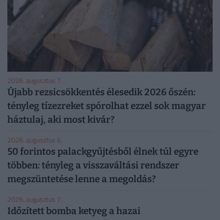
2026. augusztus 7.
Újabb rezsicsökkentés élesedik 2026 őszén:
tényleg tízezreket spórolhat ezzel sok magyar
háztulaj, aki most kivár?
2026. augusztus 6.
50 forintos palackgyűjtésből élnek túl egyre
többen: tényleg a visszaváltási rendszer
megszüntetése lenne a megoldás?
2026. augusztus 7.
Időzített bomba ketyeg a hazai