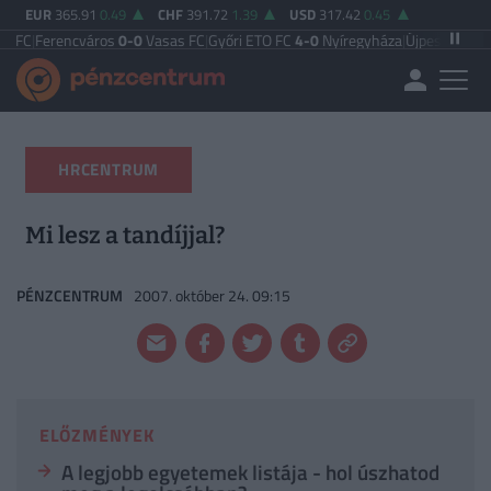
EUR
365.91
0.49
CHF
391.72
1.39
USD
317.42
0.45
ncváros
0-0
Vasas FC
|
Győri ETO FC
4-0
Nyíregyháza
|
Újpest FC
4-2
Debrecen
HRCENTRUM
Mi lesz a tandíjjal?
PÉNZCENTRUM
2007. október 24. 09:15
ELŐZMÉNYEK
A legjobb egyetemek listája - hol úszhatod