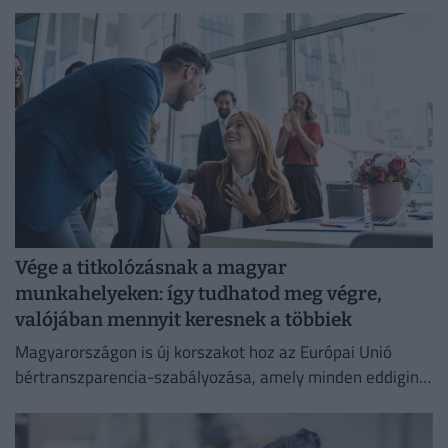
Vége a titkolózásnak a magyar
munkahelyeken: így tudhatod meg végre,
valójában mennyit keresnek a többiek
Magyarországon is új korszakot hoz az Európai Unió
bértranszparencia-szabályozása, amely minden eddiginél
átláthatóbbá teszi a vállalati javadalmazást: