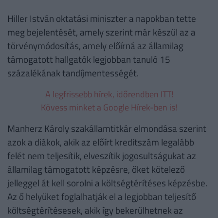
Hiller István oktatási miniszter a napokban tette
meg bejelentését, amely szerint már készül az a
törvénymódosítás, amely előírná az államilag
támogatott hallgatók legjobban tanuló 15
százalékának tandíjmentességét.
A legfrissebb hírek, időrendben ITT!
Kövess minket a Google Hírek-ben is!
Manherz Károly szakállamtitkár elmondása szerint
azok a diákok, akik az előírt kreditszám legalább
felét nem teljesítik, elveszítik jogosultságukat az
államilag támogatott képzésre, őket kötelező
jelleggel át kell sorolni a költségtérítéses képzésbe.
Az ő helyüket foglalhatják el a legjobban teljesítő
költségtérítésesek, akik így bekerülhetnek az