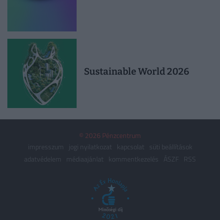
Sustainable World 2026
© 2026 Pénzcentrum
impresszum
jogi nyilatkozat
kapcsolat
süti beállítások
adatvédelem
médiaajánlat
kommentkezelés
ÁSZF
RSS