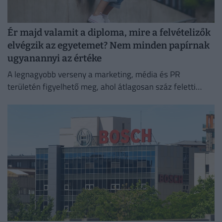
Ér majd valamit a diploma, mire a felvételizők
elvégzik az egyetemet? Nem minden papírnak
ugyanannyi az értéke
A legnagyobb verseny a marketing, média és PR
területén figyelhető meg, ahol átlagosan száz feletti
jelentkező juthat egy pályakezdő állásra.