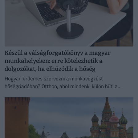
Készül a válságforgatókönyv a magyar
munkahelyeken: erre kötelezhetik a
dolgozókat, ha elhúzódik a hőség
Hogyan érdemes szervezni a munkavégzést
hőségriadóban? Otthon, ahol mindenki külön hűti a
lakását, vagy egy korszerű, energiahatékony
irodaházban, ahol a hűtés központilag működik.