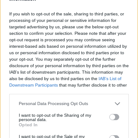
If you wish to opt-out of the sale, sharing to third parties, or
processing of your personal or sensitive information for
targeted advertising by us, please use the below opt-out
section to confirm your selection. Please note that after your
opt-out request is processed you may continue seeing
interest-based ads based on personal information utilized by
us or personal information disclosed to third parties prior to
your opt-out. You may separately opt-out of the further
Kiderült, ekkora fizetéssel már jómódúnak
disclosure of your personal information by third parties on the
számítasz Magyarországon: tágul az olló
IAB’s list of downstream participants. This information may
also be disclosed by us to third parties on the
IAB’s List of
gazdag és szegény között
Downstream Participants
that may further disclose it to other
Hiába emelkednek látványosan a magyar bérek, a
third parties.
számok mögött továbbra is jelentős jövedelmi
Personal Data Processing Opt Outs
különbségek húzódnak meg.
I want to opt-out of the Sharing of my
personal data.
Opted In
I want to opt-out of the Sale of my