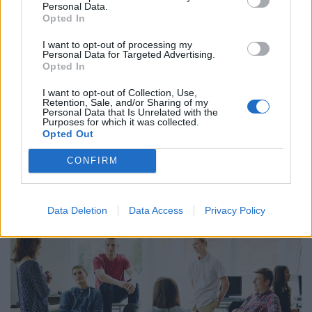
Personal Data.
Opted In
I want to opt-out of processing my
Personal Data for Targeted Advertising.
Opted In
I want to opt-out of Collection, Use,
Retention, Sale, and/or Sharing of my
Így dolgoznak home officeból az élelmesek,
Personal Data that Is Unrelated with the
Purposes for which it was collected.
miközben utazgatnak: itt a TOP10 úticél, ahol
Opted Out
ezt legkönnyebben megteheted
CONFIRM
Az IWG kutatása szerint a helyfüggetlen munkavégzés a
válaszadók 90%-ánál javította a munka és a magánélet
egyensúlyát, míg 80%-uk produktívabbnak érzi magát.
Data Deletion
Data Access
Privacy Policy