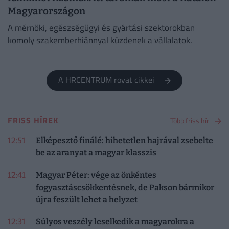
Magyarországon
A mérnöki, egészségügyi és gyártási szektorokban
komoly szakemberhiánnyal küzdenek a vállalatok.
A HRCENTRUM rovat cikkei
FRISS HÍREK
Több friss hír
12:51
Elképesztő finálé: hihetetlen hajrával zsebelte
be az aranyat a magyar klasszis
12:41
Magyar Péter: vége az önkéntes
fogyasztáscsökkentésnek, de Pakson bármikor
újra feszült lehet a helyzet
12:31
Súlyos veszély leselkedik a magyarokra a