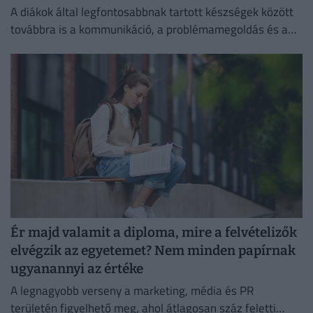
A diákok által legfontosabbnak tartott készségek között
továbbra is a kommunikáció, a problémamegoldás és a
kritikus gondolkodás vezet.
Ér majd valamit a diploma, mire a felvételizők
elvégzik az egyetemet? Nem minden papírnak
ugyanannyi az értéke
A legnagyobb verseny a marketing, média és PR
területén figyelhető meg, ahol átlagosan száz feletti