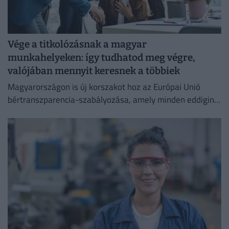
Vége a titkolózásnak a magyar
munkahelyeken: így tudhatod meg végre,
valójában mennyit keresnek a többiek
Magyarországon is új korszakot hoz az Európai Unió
bértranszparencia-szabályozása, amely minden eddiginél
átláthatóbbá teszi a vállalati javadalmazást: