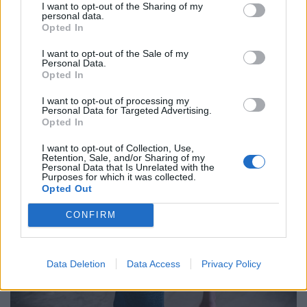
I want to opt-out of the Sharing of my
personal data.
Opted In
I want to opt-out of the Sale of my
Personal Data.
Opted In
I want to opt-out of processing my
Personal Data for Targeted Advertising.
Opted In
I want to opt-out of Collection, Use,
Retention, Sale, and/or Sharing of my
Így mehetsz hónapokra is szabadságra
Personal Data that Is Unrelated with the
Purposes for which it was collected.
anélkül, hogy rámenne az állásod: új
Opted Out
munkahelyi fogás ütötte fel a fejét
CONFIRM
Magyarországon
Egy jól időzített és megtervezett karrierszünet nemcsak a
vezetőt, hanem a vállalkozást is új pályára állíthatja.
Data Deletion
Data Access
Privacy Policy