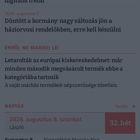
digitális trend
2026. augusztus 7.
Döntött a kormány: nagy változás jön a
háziorvosi rendelőkben, erre kell készülni
ERRŐL NE MARADJ LE!
Letarolták az európai kiskereskedelmet: már
minden második megvásárolt termék ebbe a
kategóriába tartozik
A saját márkás termékek népszerűsége töretlen.
NAPTÁR
Tovább
2026. augusztus 8. szombat
32. hét
László
Augusztus 8.
Nemzetközi Macska Nap