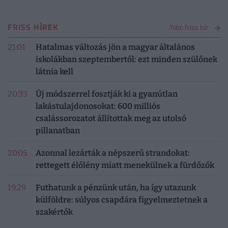
FRISS HÍREK
Több friss hír
21:01
Hatalmas változás jön a magyar általános
iskolákban szeptembertől: ezt minden szülőnek
látnia kell
20:33
Új módszerrel fosztják ki a gyanútlan
lakástulajdonosokat: 600 milliós
csalássorozatot állítottak meg az utolsó
pillanatban
20:05
Azonnal lezárták a népszerű strandokat:
rettegett élőlény miatt menekülnek a fürdőzők
19:29
Futhatunk a pénzünk után, ha így utazunk
külföldre: súlyos csapdára figyelmeztetnek a
szakértők