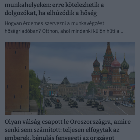
munkahelyeken: erre kötelezhetik a
dolgozókat, ha elhúzódik a hőség
Hogyan érdemes szervezni a munkavégzést
hőségriadóban? Otthon, ahol mindenki külön hűti a
lakását, vagy egy korszerű, energiahatékony
irodaházban, ahol a hűtés központilag működik.
Olyan válság csapott le Oroszországra, amire
senki sem számított: teljesen elfogytak az
emberek, bénulás fenyegeti az országot