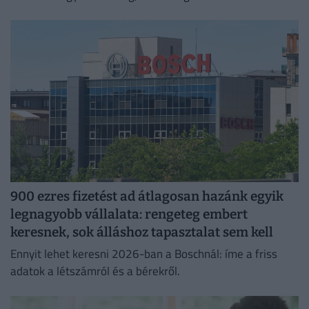
jelentkező juthat egy pályakezdő állásra.
900 ezres fizetést ad átlagosan hazánk egyik
legnagyobb vállalata: rengeteg embert
keresnek, sok álláshoz tapasztalat sem kell
Ennyit lehet keresni 2026-ban a Boschnál: íme a friss
adatok a létszámról és a bérekről.