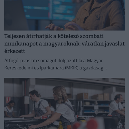
Teljesen átírhatják a kötelező szombati
munkanapot a magyaroknak: váratlan javaslat
érkezett
Átfogó javaslatcsomagot dolgozott ki a Magyar
Kereskedelmi és Iparkamara (MKIK) a gazdaság
működőképességének megőrzése és az energiaválság
kezelése érdekében.