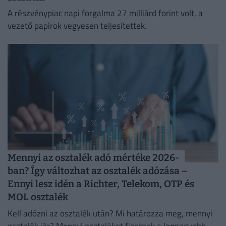
A részvénypiac napi forgalma 27 milliárd forint volt, a
vezető papírok vegyesen teljesítettek.
Mennyi az osztalék adó mértéke 2026-
ban? Így változhat az osztalék adózása –
Ennyi lesz idén a Richter, Telekom, OTP és
MOL osztalék
Kell adózni az osztalék után? Mi határozza meg, mennyi
osztalék jár? Mennyi osztalékot fizetnek a legnagyobb