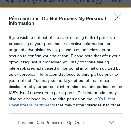
nyújtanak megfelelő védelmet a nyári hőséggel szemben,
ezért aláírásgyűjtést indítottak a dolgozók egészségének
védelmében.
Pénzcentrum -
Do Not Process My Personal
Information
If you wish to opt-out of the sale, sharing to third parties, or
processing of your personal or sensitive information for
targeted advertising by us, please use the below opt-out
section to confirm your selection. Please note that after your
opt-out request is processed you may continue seeing
interest-based ads based on personal information utilized by
us or personal information disclosed to third parties prior to
your opt-out. You may separately opt-out of the further
Így próbálják túlélni a kegyetlen hőséget a
disclosure of your personal information by third parties on the
magyar melósok: ingyen sör és jégkrém jár a
IAB’s list of downstream participants. This information may
also be disclosed by us to third parties on the
IAB’s List of
gyárakban
Downstream Participants
that may further disclose it to other
A kánikula elleni védekezést bonyolítja, hogy a
third parties.
kormányzati elvárásokkal összhangban a cégeknek az
Personal Data Processing Opt Outs
energiafogyasztásukat is mérsékelniük kell.