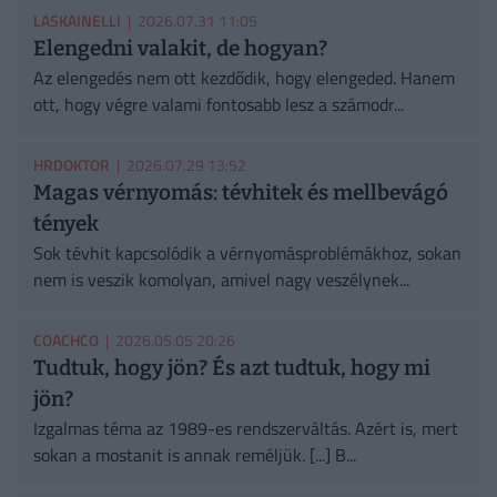
LASKAINELLI
| 2026.07.31 11:05
Elengedni valakit, de hogyan?
Az elengedés nem ott kezdődik, hogy elengeded. Hanem
ott, hogy végre valami fontosabb lesz a számodr...
HRDOKTOR
| 2026.07.29 13:52
Magas vérnyomás: tévhitek és mellbevágó
tények
Sok tévhit kapcsolódik a vérnyomásproblémákhoz, sokan
nem is veszik komolyan, amivel nagy veszélynek...
COACHCO
| 2026.05.05 20:26
Tudtuk, hogy jön? És azt tudtuk, hogy mi
jön?
Izgalmas téma az 1989-es rendszerváltás. Azért is, mert
sokan a mostanit is annak reméljük. [...] B...