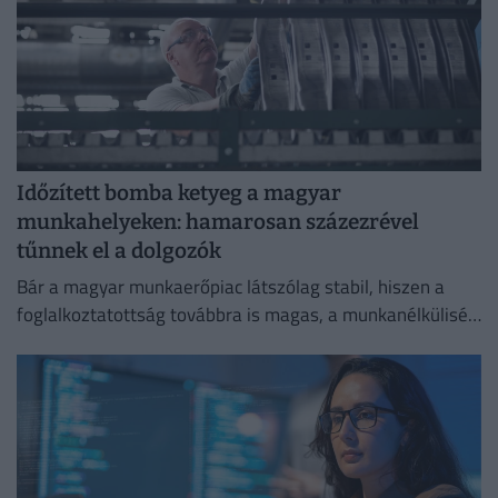
Időzített bomba ketyeg a magyar
munkahelyeken: hamarosan százezrével
tűnnek el a dolgozók
Bár a magyar munkaerőpiac látszólag stabil, hiszen a
foglalkoztatottság továbbra is magas, a munkanélküliség
pedig nem emelkedik drámai mértékben.