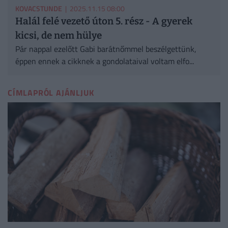
KOVACSTUNDE
| 2025.11.15 08:00
Halál felé vezető úton 5. rész - A gyerek
kicsi, de nem hülye
Pár nappal ezelőtt Gabi barátnőmmel beszélgettünk,
éppen ennek a cikknek a gondolataival voltam elfo...
CÍMLAPRÓL AJÁNLJUK