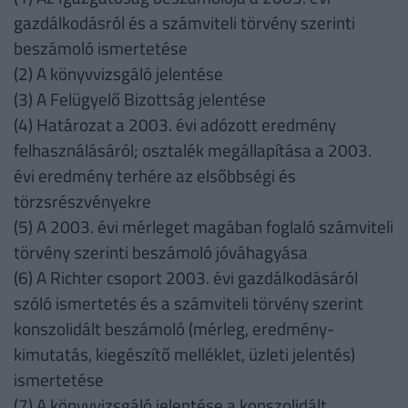
gazdálkodásról és a számviteli törvény szerinti
beszámoló ismertetése
(2) A könyvvizsgáló jelentése
(3) A Felügyelő Bizottság jelentése
(4) Határozat a 2003. évi adózott eredmény
felhasználásáról; osztalék megállapítása a 2003.
évi eredmény terhére az elsőbbségi és
törzsrészvényekre
(5) A 2003. évi mérleget magában foglaló számviteli
törvény szerinti beszámoló jóváhagyása
(6) A Richter csoport 2003. évi gazdálkodásáról
szóló ismertetés és a számviteli törvény szerint
konszolidált beszámoló (mérleg, eredmény-
kimutatás, kiegészítő melléklet, üzleti jelentés)
ismertetése
(7) A könyvvizsgáló jelentése a konszolidált