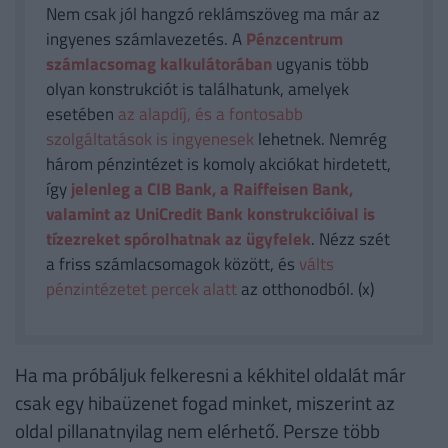
Nem csak jól hangzó reklámszöveg ma már az
ingyenes számlavezetés. A
Pénzcentrum
számlacsomag kalkulátorában
ugyanis több
olyan konstrukciót is találhatunk, amelyek
esetében
az alapdíj, és a fontosabb
szolgáltatások is ingyenesek
lehetnek. Nemrég
három pénzintézet is komoly akciókat hirdetett,
így
jelenleg a CIB Bank, a Raiffeisen Bank,
valamint az UniCredit Bank konstrukcióival is
tízezreket spórolhatnak az ügyfelek
. Nézz szét
a friss számlacsomagok között, és
válts
pénzintézetet percek alatt
az otthonodból. (x)
Ha ma próbáljuk felkeresni a kékhitel oldalát már
csak egy hibaüzenet fogad minket, miszerint az
oldal pillanatnyilag nem elérhető. Persze több