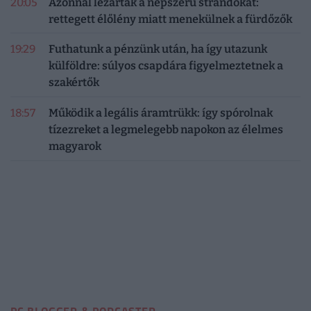
20:05
Azonnal lezárták a népszerű strandokat:
rettegett élőlény miatt menekülnek a fürdőzők
19:29
Futhatunk a pénzünk után, ha így utazunk
külföldre: súlyos csapdára figyelmeztetnek a
szakértők
18:57
Működik a legális áramtrükk: így spórolnak
tízezreket a legmelegebb napokon az élelmes
magyarok
PC BLOGGER & PODCASTER