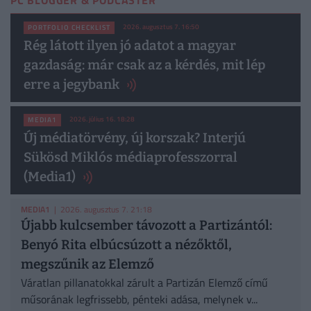
2026. augusztus 7. 16:50
PORTFOLIO CHECKLIST
Rég látott ilyen jó adatot a magyar
gazdaság: már csak az a kérdés, mit lép
erre a jegybank
2026. július 16. 18:28
MEDIA1
Új médiatörvény, új korszak? Interjú
Sükösd Miklós médiaprofesszorral
(Media1)
MEDIA1
| 2026. augusztus 7. 21:18
Újabb kulcsember távozott a Partizántól:
Benyó Rita elbúcsúzott a nézőktől,
megszűnik az Elemző
Váratlan pillanatokkal zárult a Partizán Elemző című
műsorának legfrissebb, pénteki adása, melynek v...