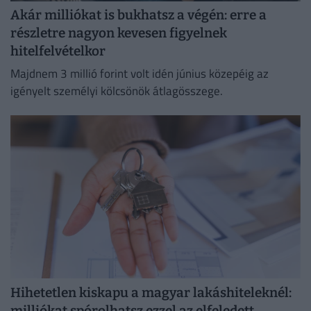
Akár milliókat is bukhatsz a végén: erre a
részletre nagyon kevesen figyelnek
hitelfelvételkor
Majdnem 3 millió forint volt idén június közepéig az
igényelt személyi kölcsönök átlagösszege.
Hihetetlen kiskapu a magyar lakáshiteleknél:
milliókat spórolhatsz ezzel az elfeledett