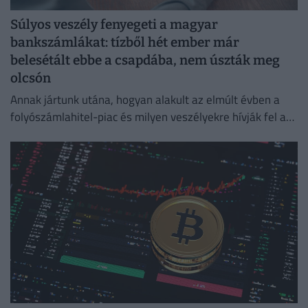
Súlyos veszély fenyegeti a magyar
bankszámlákat: tízből hét ember már
belesétált ebbe a csapdába, nem úszták meg
olcsón
Annak jártunk utána, hogyan alakult az elmúlt évben a
folyószámlahitel-piac és milyen veszélyekre hívják fel a
figyelmet a bankok és a szakértők.