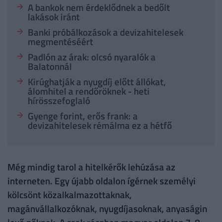
A bankok nem érdeklődnek a bedőlt
lakások iránt
Banki próbálkozások a devizahitelesek
megmentéséért
Padlón az árak: olcsó nyaralók a
Balatonnál
Kirúghatják a nyugdíj előtt állókat,
álomhitel a rendőröknek - heti
hírösszefoglaló
Gyenge forint, erős frank: a
devizahitelesek rémálma ez a hétfő
Még mindig tarol a hitelkérők lehúzása az
interneten. Egy újabb oldalon ígérnek személyi
kölcsönt közalkalmazottaknak,
magánvállalkozóknak, nyugdíjasoknak, anyaságin