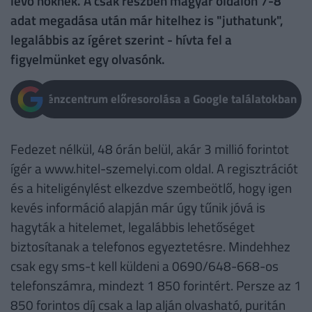
levő nőknek. A csak részben magyar oldalon 7-8
adat megadása után már hitelhez is "juthatunk",
legalábbis az ígéret szerint - hívta fel a
figyelmünket egy olvasónk.
Pénzcentrum előresorolása a Google találatokban
Fedezet nélkül, 48 órán belül, akár 3 millió forintot
ígér a www.hitel-szemelyi.com oldal. A regisztrációt
és a hiteligénylést elkezdve szembeötlő, hogy igen
kevés információ alapján már úgy tűnik jóvá is
hagyták a hitelemet, legalábbis lehetőséget
biztosítanak a telefonos egyeztetésre. Mindehhez
csak egy sms-t kell küldeni a 0690/648-668-os
telefonszámra, mindezt 1 850 forintért. Persze az 1
850 forintos díj csak a lap alján olvasható, puritán