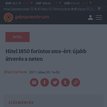
EUR
363.18
-2.23
CHF
388.84
-1.5
USD
314.21
-2.76
aegerszegi TE
5-2
Paksi FC
|
Ferencváros
0-0
Vasas FC
|
Győri ETO FC
4-0
Nyír
HITEL
Hitel 1850 forintos sms-ért: újabb
átverés a neten
PÉNZCENTRUM
2011. július 25. 14:02
ELŐZMÉNYEK