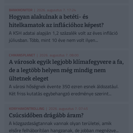
BANKMONITOR
| 2026. augusztus 7. 17:24
Hogyan alakulnak a betéti- és
hitelkamatok az inflációhoz képest?
A KSH adatai alapján 1,2 százalék volt az éves infláció
júliusban. Több, mint 10 éve nem volt ilyen...
CHIKANSPLANET
| 2026. augusztus 7. 08:00
A városok egyik legjobb klímafegyvere a fa,
de a legtöbb helyen még mindig nem
ültetnek eleget
A városi hőségnek évente 350 ezren esnek áldozatául.
Két friss kutatás egybehangzó eredménye szerint...
KONYHAKONTROLLING
| 2026. augusztus 7. 07:45
Csúcsidőben drágább áram?
A közgazdaságtannak vannak olyan területei, amik
elsőre felháborítóan hangzanak, de jobban megnézve...