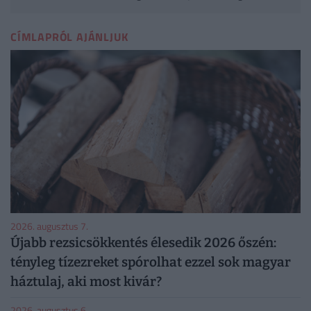
CÍMLAPRÓL AJÁNLJUK
2026. augusztus 7.
Újabb rezsicsökkentés élesedik 2026 őszén:
tényleg tízezreket spórolhat ezzel sok magyar
háztulaj, aki most kivár?
2026. augusztus 6.