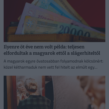
Ilyenre öt éve nem volt példa: teljesen
elfordultak a magyarok ettől a slágerhiteltől
A magyarok egyre óvatosabban folyamodnak kölcsönért:
közel kétharmaduk nem vett fel hitelt az elmúlt egy
évben