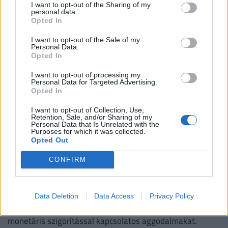
Megnéztük a Bankmonitor kalkulátora alapján, hogy 10,
I want to opt-out of the Sharing of my
personal data.
20 és 30 millió forintos hitelösszegnél mely bankok
Opted In
kínálják jelenleg a legkedvezőbb ajánlatokat.
I want to opt-out of the Sale of my
Personal Data.
Opted In
I want to opt-out of processing my
Personal Data for Targeted Advertising.
Opted In
I want to opt-out of Collection, Use,
Retention, Sale, and/or Sharing of my
Personal Data that Is Unrelated with the
Purposes for which it was collected.
Opted Out
CONFIRM
Elindult a dominóhatás: megkapta az első
kemény pofont a forint a közel-keleti
események után
Data Deletion
Data Access
Privacy Policy
Az olaj drágulása felerősítette a tartós inflációval és a
monetáris szigorítással kapcsolatos aggodalmakat.