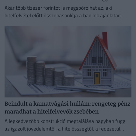
Akár több tízezer forintot is megspórolhat az, aki
hitelfelvétel előtt összehasonlítja a bankok ajánlatait.
Beindult a kamatvágási hullám: rengeteg pénz
maradhat a hitelfelvevők zsebében
A legkedvezőbb konstrukció megtalálása nagyban függ
az igazolt jövedelemtől, a hitelösszegtől, a fedezetül