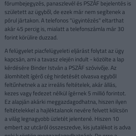
fórumbejegyzés, panaszlevél és PSZÁF bejelentés is
született az ügyből, de ezek már nem segítenek a
pórul jártakon. A telefonos "ügyintézés" eltarthat
akár 45 percig is, mialatt a telefonszámla már 30
forint körülire duzzad.
A felügyelet piacfelügyeleti eljárást folytat az ügy
kapcsán, ami a tavasz elején indult - közölte a lap
kérdésére Binder István a PSZÁF szóvivője. Az
álomhitelt ígérő cég hirdetését olvasva egyből
feltűnhetnek a az irreális feltételek, akár állás,
kezes vagy fedezet nélkül ígérnek 5 millió forintot.
Ez alapján akárki meggazdagodhatna, hiszen ilyen
feltételekkel a hajléktalanok nevére felvett kölcsön
a világ legnagyobb üzletét jelentené. Hiszen 10
embert az utcáról összeszedve, kis jutalékot is adva
neki,k rögtön meggazdagodhatnánk. De erre a