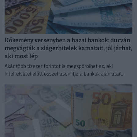
Kőkemény versenyben a hazai bankok: durván
megvágták a slágerhitelek kamatait, jól járhat,
aki most lép
Akár több tízezer forintot is megspórolhat az, aki
hitelfelvétel előtt összehasonlítja a bankok ajánlatait.