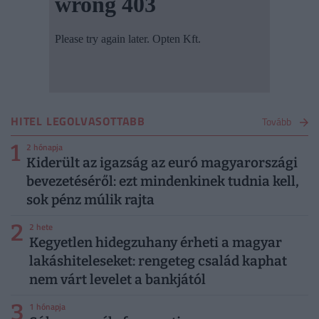
HITEL LEGOLVASOTTABB
Tovább
1
2 hónapja
Kiderült az igazság az euró magyarországi
bevezetéséről: ezt mindenkinek tudnia kell,
sok pénz múlik rajta
2
2 hete
Kegyetlen hidegzuhany érheti a magyar
lakáshiteleseket: rengeteg család kaphat
nem várt levelet a bankjától
3
1 hónapja