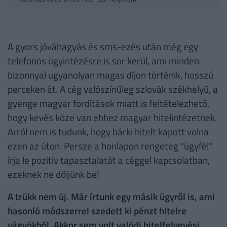
A gyors jóváhagyás és sms-ezés után még egy
telefonos ügyintézésre is sor kerül, ami minden
bizonnyal ugyanolyan magas díjon történik, hosszú
perceken át. A cég valószínűleg szlovák székhelyű, a
gyenge magyar fordítások miatt is feltételezhető,
hogy kevés köze van ehhez magyar hitelintézetnek.
Arról nem is tudunk, hogy bárki hitelt kapott volna
ezen az úton. Persze a honlapon rengeteg "ügyfél"
írja le pozitív tapasztalatát a céggel kapcsolatban,
ezeknek ne dőljünk be!
A trükk nem új. Már írtunk egy másik ügyről is, ami
hasonló módszerrel szedett ki pénzt hitelre
vágyókból. Akkor sem volt valódi hitelfelvevési