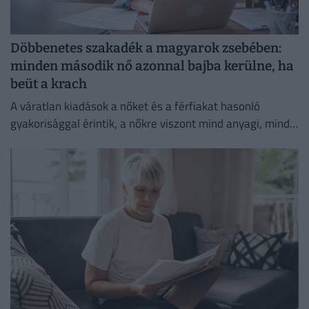
Döbbenetes szakadék a magyarok zsebében:
minden második nő azonnal bajba kerülne, ha
beüt a krach
A váratlan kiadások a nőket és a férfiakat hasonló
gyakorisággal érintik, a nőkre viszont mind anyagi, mind
lelki szempontból lényegesen nagyobb terhet rónak.