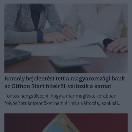
szolgáló ingatlan értékétől és a vállalt banki feltételektől
is.
Komoly bejelentést tett a magyarországi bank
az Otthon Start hitelről: változik a kamat
Fontos hangsúlyozni, hogy a már meglévő, korábban
folyósított kölcsönöket nem érinti a változás, azoknál
megmarad a szerződésben rögzített kamat és
törlesztőrészlet.