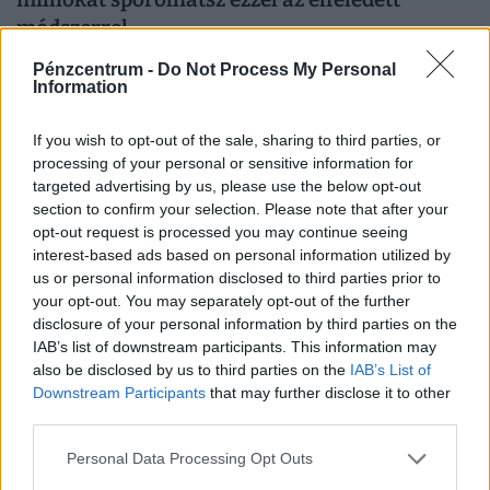
módszerrel
A magyar lakáshitel-állomány egy év alatt ötödével
Pénzcentrum -
Do Not Process My Personal
bővült, miközben a hitelfelvétel szerepe is tovább nőtt a
Information
lakásvásárlásokban.
If you wish to opt-out of the sale, sharing to third parties, or
processing of your personal or sensitive information for
targeted advertising by us, please use the below opt-out
section to confirm your selection. Please note that after your
opt-out request is processed you may continue seeing
interest-based ads based on personal information utilized by
us or personal information disclosed to third parties prior to
your opt-out. You may separately opt-out of the further
disclosure of your personal information by third parties on the
IAB’s list of downstream participants. This information may
also be disclosed by us to third parties on the
IAB’s List of
Downstream Participants
that may further disclose it to other
Milliókat bukhat, aki rosszul választ: ezek a
third parties.
legjobb lakáshitelek azoknak, akiknek nem
Personal Data Processing Opt Outs
játszik az Otthon Start