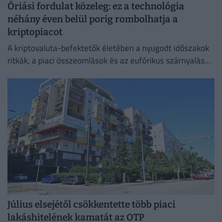
Óriási fordulat közeleg: ez a technológia
néhány éven belül porig rombolhatja a
kriptopiacot
A kriptovaluta-befektetők életében a nyugodt időszakok
ritkák, a piaci összeomlások és az eufórikus szárnyalások
pedig gyakran napok alatt követik egymást.
Július elsejétől csökkentette több piaci
lakáshitelének kamatát az OTP