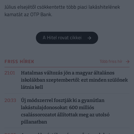
Július elsejétől csökkentette több piaci lakáshitelének
kamatát az OTP Bank.
A Hitel rovat cikkei
FRISS HÍREK
Több friss hír
21:01
Hatalmas változás jön a magyar általános
iskolákban szeptembertől: ezt minden szülőnek
látnia kell
20:33
Új módszerrel fosztják ki a gyanútlan
lakástulajdonosokat: 600 milliós
csalássorozatot állítottak meg az utolsó
pillanatban