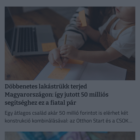
Döbbenetes lakástrükk terjed
Magyarországon: így jutott 50 milliós
segítséghez ez a fiatal pár
Egy átlagos család akár 50 millió forintot is elérhet két
konstrukció kombinálásával: az Otthon Start és a CSOK
Plusz együtt jóval kedvezőbb feltételeket kínál.