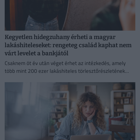
Kegyetlen hidegzuhany érheti a magyar
lakáshiteleseket: rengeteg család kaphat nem
várt levelet a bankjától
Csaknem öt év után véget érhet az intézkedés, amely
több mint 200 ezer lakáshiteles törlesztőrészletének
emelkedését akadályozta meg.