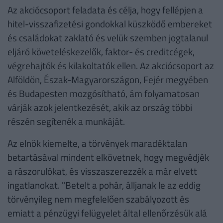
Az akciócsoport feladata és célja, hogy fellépjen a
hitel-visszafizetési gondokkal küszködő embereket
és családokat zaklató és velük szemben jogtalanul
eljáró követeléskezelők, faktor- és creditcégek,
végrehajtók és kilakoltatók ellen. Az akciócsoport az
Alföldön, Észak-Magyarországon, Fejér megyében
és Budapesten mozgósítható, ám folyamatosan
várják azok jelentkezését, akik az ország többi
részén segítenék a munkáját.
Az elnök kiemelte, a törvények maradéktalan
betartásával mindent elkövetnek, hogy megvédjék
a rászorulókat, és visszaszerezzék a már elvett
ingatlanokat. "Betelt a pohár, álljanak le az eddig
törvényileg nem megfelelően szabályozott és
emiatt a pénzügyi felügyelet által ellenőrzésük alá