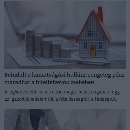
Beindult a kamatvágási hullám: rengeteg pénz
maradhat a hitelfelvevők zsebében
A legkedvezőbb konstrukció megtalálása nagyban függ
az igazolt jövedelemtől, a hitelösszegtől, a fedezetül
szolgáló ingatlan értékétől és a vállalt banki feltételektől
is.