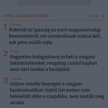
HITEL LEGOLVASOTTABB
Tovább
1
2 hónapja
Kiderült az igazság az euró magyarországi
bevezetéséről: ezt mindenkinek tudnia kell,
sok pénz múlik rajta
2
2 hete
Kegyetlen hidegzuhany érheti a magyar
lakáshiteleseket: rengeteg család kaphat
nem várt levelet a bankjától
3
1 hónapja
Súlyos veszély fenyegeti a magyar
bankszámlákat: tízből hét ember már
belesétált ebbe a csapdába, nem úszták meg
olcsón