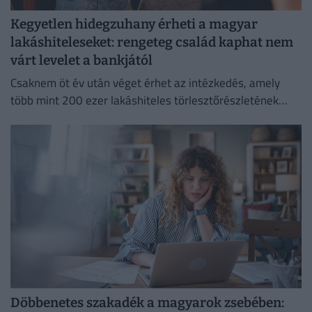
Kegyetlen hidegzuhany érheti a magyar
lakáshiteleseket: rengeteg család kaphat nem
várt levelet a bankjától
Csaknem öt év után véget érhet az intézkedés, amely
több mint 200 ezer lakáshiteles törlesztőrészletének
emelkedését akadályozta meg.
Döbbenetes szakadék a magyarok zsebében: