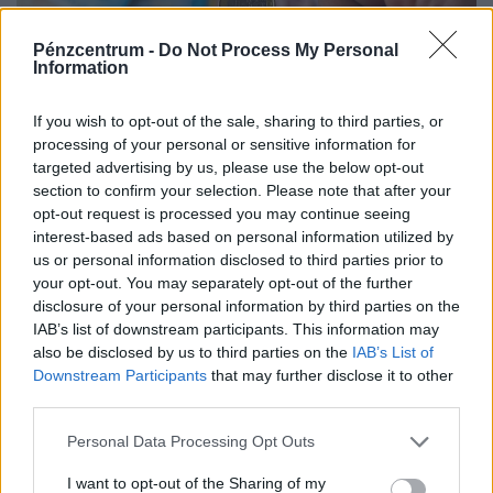
Pénzcentrum -
Do Not Process My Personal
Information
If you wish to opt-out of the sale, sharing to third parties, or
processing of your personal or sensitive information for
Keményen betett a forintnak Donald Trump
targeted advertising by us, please use the below opt-out
háborúsdija: szabályosan földbe állt a magyar
section to confirm your selection. Please note that after your
pénz árfolyama
opt-out request is processed you may continue seeing
interest-based ads based on personal information utilized by
A fegyveres konfliktus azonnal éreztette hatását a
us or personal information disclosed to third parties prior to
globális kereskedelemben is.
your opt-out. You may separately opt-out of the further
disclosure of your personal information by third parties on the
IAB’s list of downstream participants. This information may
also be disclosed by us to third parties on the
IAB’s List of
Downstream Participants
that may further disclose it to other
third parties.
Personal Data Processing Opt Outs
I want to opt-out of the Sharing of my