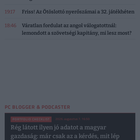
19:17
Friss! Az Ötöslottó nyerőszámai a 32. játékhéten
18:46
Váratlan fordulat az angol válogatottnál:
lemondott a szövetségi kapitány, mi lesz most?
PC BLOGGER & PODCASTER
2026. augusztus 7. 16:50
PORTFOLIO CHECKLIST
Rég látott ilyen jó adatot a magyar
gazdaság: már csak az a kérdés, mit lép