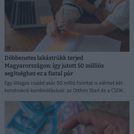
Döbbenetes lakástrükk terjed
Magyarországon: így jutott 50 milliós
segítséghez ez a fiatal pár
Egy átlagos család akár 50 millió forintot is elérhet két
konstrukció kombinálásával: az Otthon Start és a CSOK
Plusz együtt jóval kedvezőbb feltételeket kínál.