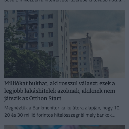
lakásvásárlásokban.
Milliókat bukhat, aki rosszul választ: ezek a
legjobb lakáshitelek azoknak, akiknek nem
játszik az Otthon Start
Megnéztük a Bankmonitor kalkulátora alapján, hogy 10,
20 és 30 millió forintos hitelösszegnél mely bankok
kínálják jelenleg a legkedvezőbb ajánlatokat.