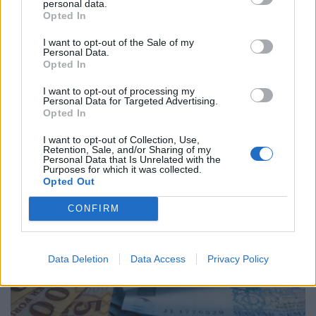
personal data.
Opted In
I want to opt-out of the Sale of my
Personal Data.
Opted In
Lehalt az OTP rendszere szerda délelőtt, nem
működtek a bankkártyák, terminálok:
I want to opt-out of processing my
Personal Data for Targeted Advertising.
rengetegen maradhattak hoppon a boltban
Opted In
Technikai problémák adódhatnak egyes OTP Bank által
I want to opt-out of Collection, Use,
kibocsátott bankkártyák működésében.
Retention, Sale, and/or Sharing of my
Personal Data that Is Unrelated with the
Purposes for which it was collected.
Opted Out
CONFIRM
Data Deletion
Data Access
Privacy Policy