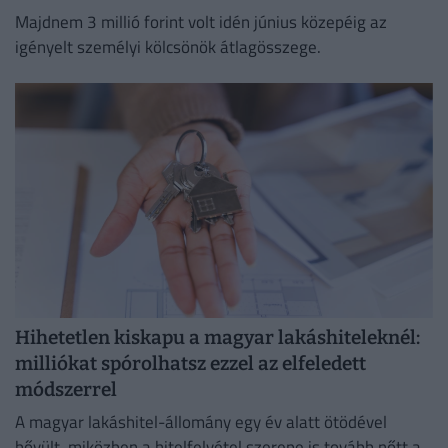
Majdnem 3 millió forint volt idén június közepéig az
igényelt személyi kölcsönök átlagösszege.
Hihetetlen kiskapu a magyar lakáshiteleknél:
milliókat spórolhatsz ezzel az elfeledett
módszerrel
A magyar lakáshitel-állomány egy év alatt ötödével
bővült, miközben a hitelfelvétel szerepe is tovább nőtt a