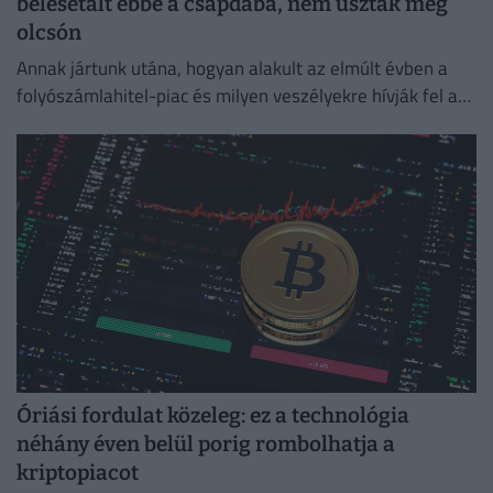
belesétált ebbe a csapdába, nem úszták meg
olcsón
Annak jártunk utána, hogyan alakult az elmúlt évben a
folyószámlahitel-piac és milyen veszélyekre hívják fel a
figyelmet a bankok és a szakértők.
Óriási fordulat közeleg: ez a technológia
néhány éven belül porig rombolhatja a
kriptopiacot