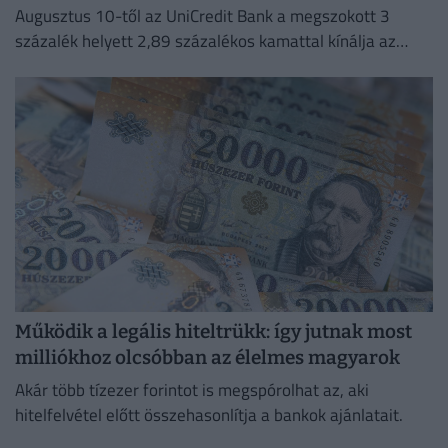
Augusztus 10-től az UniCredit Bank a megszokott 3
százalék helyett 2,89 százalékos kamattal kínálja az
Otthon Start hitelt.
Működik a legális hiteltrükk: így jutnak most
milliókhoz olcsóbban az élelmes magyarok
Akár több tízezer forintot is megspórolhat az, aki
hitelfelvétel előtt összehasonlítja a bankok ajánlatait.