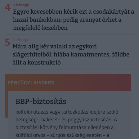
4
1 hónapja
Egyre kevesebben kérik ezt a csodakártyát a
hazai bankokban: pedig aranyat érhet a
megfelelő kezekben
5
2 hónapja
Mára alig kér valaki az egykori
slágerhitelből: hiába kamatmentes, földbe
állt a konstrukció
PÉNZÜGYI KISOKOS
BBP-biztosítás
külföldi utazás vagy tartózkodás idejére szóló
betegség-, baleset- és poggyászbiztosítás. A
biztosítási kötvény felmutatása ellenében a
külföldi orvos - sürgős szükség esetén - a