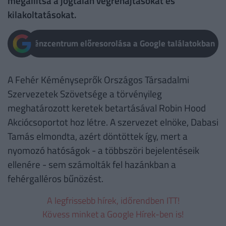
megállítsa a jogtalan végrehajtásokat és
kilakoltatásokat.
Pénzcentrum előresorolása a Google találatokban
A Fehér Kéményseprők Országos Társadalmi
Szervezetek Szövetsége a törvényileg
meghatározott keretek betartásával Robin Hood
Akciócsoportot hoz létre. A szervezet elnöke, Dabasi
Tamás elmondta, azért döntöttek így, mert a
nyomozó hatóságok - a többszöri bejelentéseik
ellenére - sem számolták fel hazánkban a
fehérgalléros bűnözést.
A legfrissebb hírek, időrendben ITT!
Kövess minket a Google Hírek-ben is!