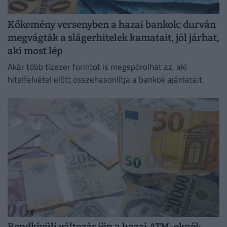
Kőkemény versenyben a hazai bankok: durván
megvágták a slágerhitelek kamatait, jól járhat,
aki most lép
Akár több tízezer forintot is megspórolhat az, aki
hitelfelvétel előtt összehasonlítja a bankok ajánlatait.
Rendkívüli változás jön a hazai ATM-eknél: