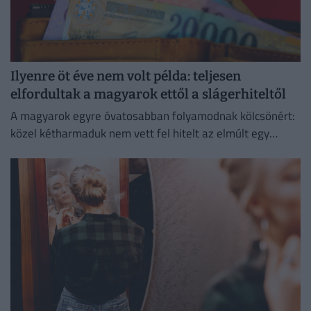
Ilyenre öt éve nem volt példa: teljesen
elfordultak a magyarok ettől a slágerhiteltől
A magyarok egyre óvatosabban folyamodnak kölcsönért:
közel kétharmaduk nem vett fel hitelt az elmúlt egy
évben