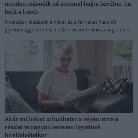
minden második nő azonnal bajba kerülne, ha
beüt a krach
A váratlan kiadások a nőket és a férfiakat hasonló
gyakorisággal érintik, a nőkre viszont mind anyagi, mind
lelki szempontból lényegesen nagyobb terhet rónak.
Akár milliókat is bukhatsz a végén: erre a
részletre nagyon kevesen figyelnek
hitelfelvételkor