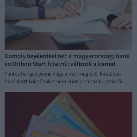
Komoly bejelentést tett a magyarországi bank
az Otthon Start hitelről: változik a kamat
Fontos hangsúlyozni, hogy a már meglévő, korábban
folyósított kölcsönöket nem érinti a változás, azoknál
megmarad a szerződésben rögzített kamat és
törlesztőrészlet.