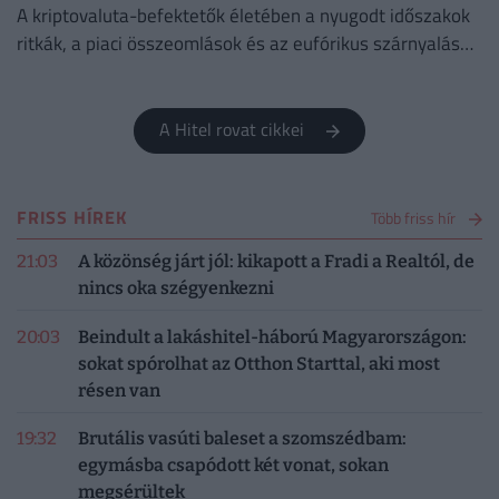
A kriptovaluta-befektetők életében a nyugodt időszakok
ritkák, a piaci összeomlások és az eufórikus szárnyalások
pedig gyakran napok alatt követik egymást.
A Hitel rovat cikkei
FRISS HÍREK
Több friss hír
21:03
A közönség járt jól: kikapott a Fradi a Realtól, de
nincs oka szégyenkezni
20:03
Beindult a lakáshitel-háború Magyarországon:
sokat spórolhat az Otthon Starttal, aki most
résen van
19:32
Brutális vasúti baleset a szomszédbam:
egymásba csapódott két vonat, sokan
megsérültek