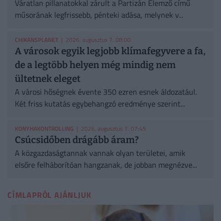
Váratlan pillanatokkal zárult a Partizán Elemző című
műsorának legfrissebb, pénteki adása, melynek v...
CHIKANSPLANET
| 2026. augusztus 7. 08:00
A városok egyik legjobb klímafegyvere a fa,
de a legtöbb helyen még mindig nem
ültetnek eleget
A városi hőségnek évente 350 ezren esnek áldozatául.
Két friss kutatás egybehangzó eredménye szerint...
KONYHAKONTROLLING
| 2026. augusztus 7. 07:45
Csúcsidőben drágább áram?
A közgazdaságtannak vannak olyan területei, amik
elsőre felháborítóan hangzanak, de jobban megnézve...
CÍMLAPRÓL AJÁNLJUK