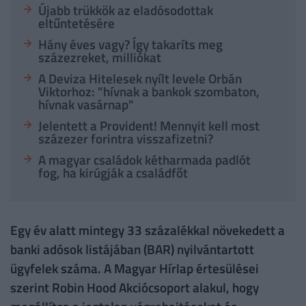
Újabb trükkök az eladósodottak
eltűntetésére
Hány éves vagy? Így takaríts meg
százezreket, milliókat
A Deviza Hitelesek nyílt levele Orbán
Viktorhoz: "hívnak a bankok szombaton,
hívnak vasárnap"
Jelentett a Provident! Mennyit kell most
százezer forintra visszafizetni?
A magyar családok kétharmada padlót
fog, ha kirúgják a családfőt
Egy év alatt mintegy 33 százalékkal növekedett a
banki adósok listájában (BAR) nyilvántartott
ügyfelek száma. A Magyar Hírlap értesülései
szerint Robin Hood Akciócsoport alakul, hogy