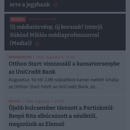
erre a jegybank
2026. július 16. 18:28
MEDIA1
Új médiatörvény, új korszak? Interjú
Sükösd Miklós médiaprofesszorral
(Media1)
BANKMONITOR
| 2026. augusztus 8. 14:30
Otthon Start: visszaszáll a kamatversenybe
az UniCredit Bank
Augusztus 10-tól 2,89 százalékos kamat mellett kínálja
az Otthon Start hitelt az UniCredit Bank, ez...
MEDIA1
| 2026. augusztus 7. 21:18
Újabb kulcsember távozott a Partizántól:
Benyó Rita elbúcsúzott a nézőktől,
megszűnik az Elemző