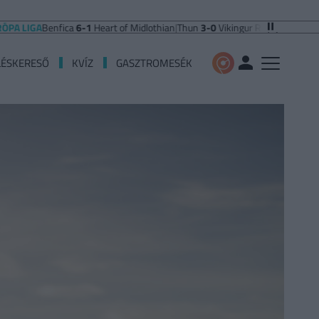
A
Benfica
6-1
Heart of Midlothian
|
Thun
3-0
Vikingur Reykjavik
|
PAOK Saloniki
LÉSKERESŐ
KVÍZ
GASZTROMESÉK