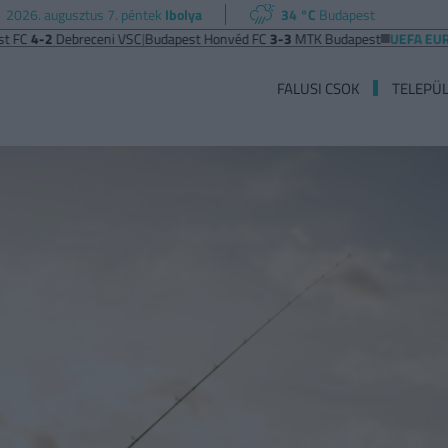
2026. augusztus 7. péntek
Ibolya
34 °C
Budapest
Debreceni VSC
|
Budapest Honvéd FC
3-3
MTK Budapest
UEFA EURÓPA LIG
FALUSI CSOK
TELEPÜ