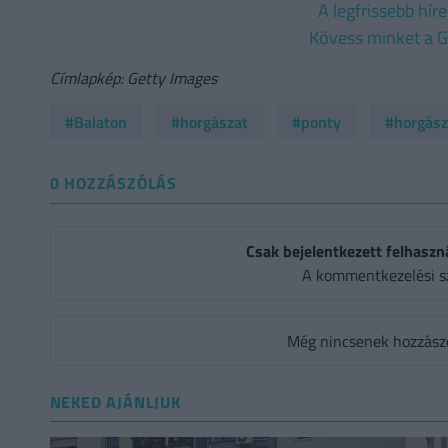
A legfrissebb hír
Kövess minket a G
Címlapkép: Getty Images
#Balaton
#horgászat
#ponty
#horgász
0 HOZZÁSZÓLÁS
Csak bejelentkezett felhaszn
A kommentkezelési s
Még nincsenek hozzászól
NEKED AJÁNLJUK