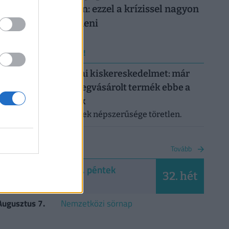
nyugdíjrendszerben: ezzel a krízissel nagyon
nehéz lesz mit kezdeni
ERRŐL NE MARADJ LE!
Letarolták az európai kiskereskedelmet: már
minden második megvásárolt termék ebbe a
kategóriába tartozik
A saját márkás termékek népszerűsége töretlen.
NAPTÁR
Tovább
2026. augusztus 7. péntek
32. hét
Ibolya
Augusztus 7.
Nemzetközi sörnap