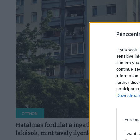
Pénzcent
If you wish 
sensitive in
confirm you
continue se
information 
further disc
participants
Downstream 
OTTHON
Persona
Hatalmas fordulat a ingatlanpiacon: ebben
lakások, mint tavaly ilyenkor
I want t