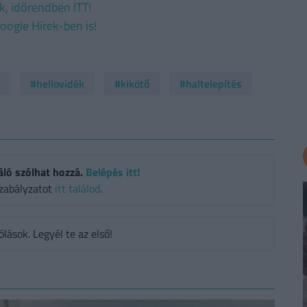
ek, időrendben ITT!
oogle Hírek-ben is!
#hellovidék
#kikötő
#haltelepítés
áló szólhat hozzá.
Belépés itt!
zabályzatot
itt találod
.
ások. Legyél te az első!