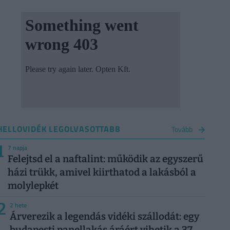
HELLOVIDÉK LEGOLVASOTTABB
Tovább
1
7 napja
Felejtsd el a naftalint: működik az egyszerű
házi trükk, amivel kiirthatod a lakásból a
molylepkét
2
2 hete
Árverezik a legendás vidéki szállodát: egy
budapesti panellakás áráért vihetik a 37