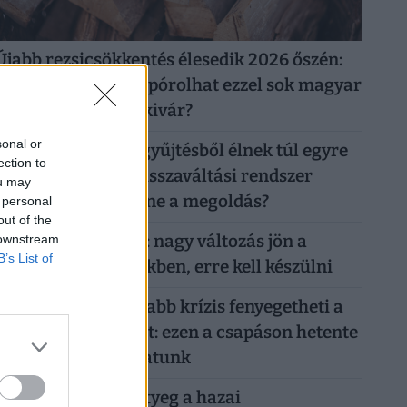
Újabb rezsicsökkentés élesedik 2026 őszén:
tényleg tízezreket spórolhat ezzel sok magyar
háztulaj, aki most kivár?
sonal or
50 forintos palackgyűjtésből élnek túl egyre
ection to
többen: tényleg a visszaváltási rendszer
ou may
megszüntetése lenne a megoldás?
 personal
out of the
Döntött a kormány: nagy változás jön a
 downstream
B’s List of
háziorvosi rendelőkben, erre kell készülni
Hiába a jó hírek, újabb krízis fenyegetheti a
magyar gazdaságot: ezen a csapáson hetente
milliárdokat bukhatunk
Időzített bomba ketyeg a hazai