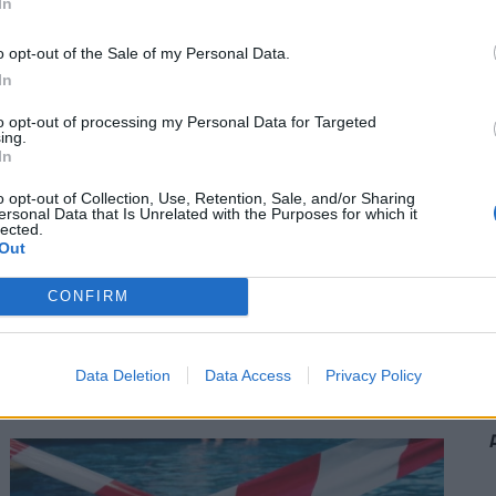
In
o opt-out of the Sale of my Personal Data.
In
to opt-out of processing my Personal Data for Targeted
ing.
In
o opt-out of Collection, Use, Retention, Sale, and/or Sharing
ersonal Data that Is Unrelated with the Purposes for which it
lected.
Újabb legendás hajóroncs bukkant elő
Out
a magyar Duna-szakaszon? Képeken a
CONFIRM
történelmi lelet: közel 80 éve lehetett
víz alatt
A járművet a második világháború végén, a saját,
Data Deletion
Data Access
Privacy Policy
visszavonuló legénysége süllyesztette el egy
zátonyon.