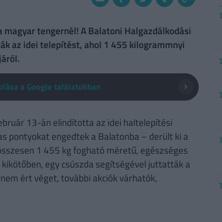
a magyar tengernél! A Balatoni Halgazdálkodási
ák az idei telepítést, ahol 1 455 kilogrammnyi
áról.
lása a Google találatokban
bruár 13-án elindította az idei haltelepítési
 pontyokat engedtek a Balatonba – derült ki a
 összesen 1 455 kg fogható méretű, egészséges
i kikötőben, egy csúszda segítségével juttatták a
 nem ért véget, további akciók várhatók,