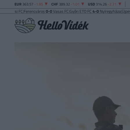
EUR
363.57
-1.85
CHF
389.32
-1.01
USD
314.26
-2.71
i FC
|
Ferencváros
0-0
Vasas FC
|
Győri ETO FC
4-0
Nyíregyháza
|
Újpest FC
4-2