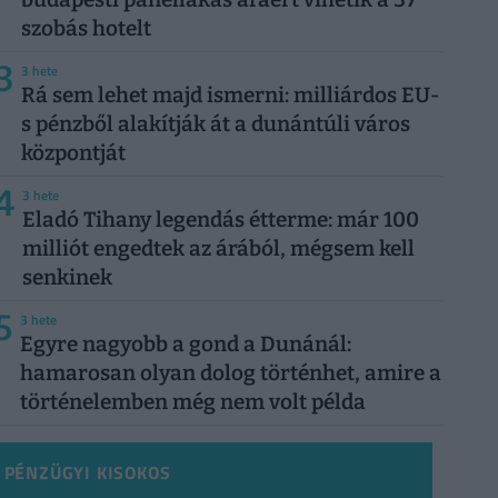
szobás hotelt
3
3 hete
Rá sem lehet majd ismerni: milliárdos EU-
s pénzből alakítják át a dunántúli város
központját
4
3 hete
Eladó Tihany legendás étterme: már 100
milliót engedtek az árából, mégsem kell
senkinek
5
3 hete
Egyre nagyobb a gond a Dunánál:
hamarosan olyan dolog történhet, amire a
történelemben még nem volt példa
PÉNZÜGYI KISOKOS