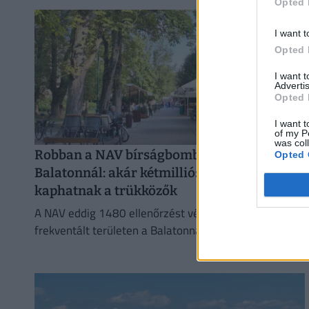
Opted 
I want t
Opted 
I want 
Advertis
Opted 
I want t
of my P
was col
Robban a NAV bírságbombája a
Opted 
Balatonnál: akár kétmilliós büntetést is
kaphatnak a trükközők
A NAV eddig 1480 ellenőrzést végzett a turisztikailag
frekventált területen a Balatonnál, ebből 316 esetben
tárt fel szabálytalanságot.