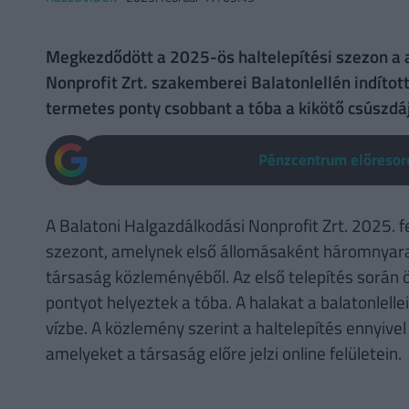
Megkezdődött a 2025-ös haltelepítési szezon a 
Nonprofit Zrt. szakemberei Balatonlellén indított
termetes ponty csobbant a tóba a kikötő csúszdáj
Pénzcentrum előresoro
A Balatoni Halgazdálkodási Nonprofit Zrt. 2025. fe
szezont, amelynek első állomásaként háromnyaras
társaság közleményéből. Az első telepítés során
pontyot helyeztek a tóba. A halakat a balatonlelle
vízbe. A közlemény szerint a haltelepítés ennyivel
amelyeket a társaság előre jelzi online felületein.