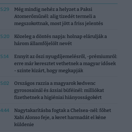
15:29
Még mindig nehéz a helyzet a Paksi
Atomerőműnél: alig tizedét termeli a
megszokottnak, most jött a friss jelentés
15:20
Közeleg a döntés napja: holnap elárulják a
három államfőjelölt nevét
15:14
Ennyit az őszi nyugdíjemelésről, -prémiumról:
erre már keresztet vethetnek a magyar idősek
- szinte kizárt, hogy megkapják
15:02
Országos razzia a magyarok kedvenc
gyrososainál és ázsiai büféinél: milliókat
fizethetnek a higiéniai hiányosságokért
14:44
Nagytakarításba fogtak a Chelsea-nél: főhet
Xabi Alonso feje, a keret harmadát el kéne
küldenie