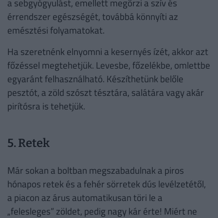
a sebgyógyulást, emellett megőrzi a szív és
érrendszer egészségét, továbbá könnyíti az
emésztési folyamatokat.
Ha szeretnénk elnyomni a kesernyés ízét, akkor azt
főzéssel megtehetjük. Levesbe, főzelékbe, omlettbe
egyaránt felhasználható. Készíthetünk belőle
pesztót, a zöld szószt tésztára, salátára vagy akár
pirítósra is tehetjük.
5. Retek
Már sokan a boltban megszabadulnak a piros
hónapos retek és a fehér sörretek dús levélzetétől,
a piacon az árus automatikusan töri le a
„felesleges” zöldet, pedig nagy kár érte! Miért ne