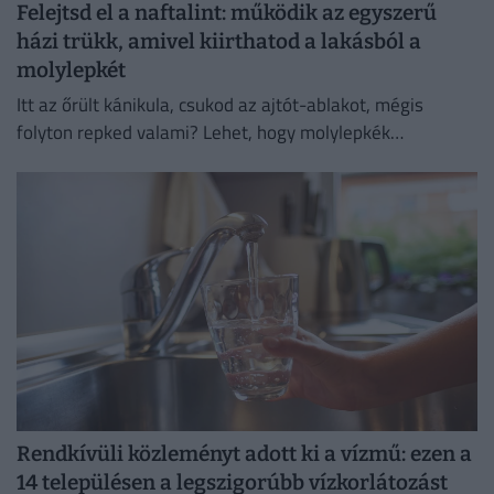
Felejtsd el a naftalint: működik az egyszerű
házi trükk, amivel kiirthatod a lakásból a
molylepkét
Itt az őrült kánikula, csukod az ajtót-ablakot, mégis
folyton repked valami? Lehet, hogy molylepkék
szaporodtak el – de melyikkel van dolgunk, és hogyan
szabadulhatsz meg...
Rendkívüli közleményt adott ki a vízmű: ezen a
14 településen a legszigorúbb vízkorlátozást