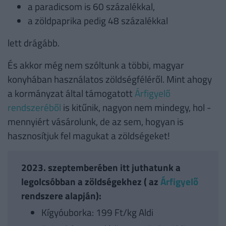
a paradicsom is 60 százalékkal,
a zöldpaprika pedig 48 százalékkal
lett drágább.
És akkor még nem szóltunk a többi, magyar
konyhában használatos zöldségféléről. Mint ahogy
a kormányzat által támogatott
Árfigyelő
rendszeréből
is kitűnik, nagyon nem mindegy, hol -
mennyiért vásárolunk, de az sem, hogyan is
hasznosítjuk fel magukat a zöldségeket!
2023. szeptemberében itt juthatunk a
legolcsóbban a zöldségekhez ( az
Árfigyelő
rendszere alapján):
Kígyóuborka: 199 Ft/kg Aldi