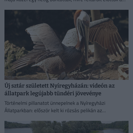
különös temetkezési hely.
Új sztár született Nyíregyházán: videón az
állatpark legújabb tündéri jövevénye
Történelmi pillanatot ünnepelnek a Nyíregyházi
Állatparkban: először kelt ki rózsás pelikán az
intézményben. A július 4-én született fiókát mindkét
szülő gondosan neveli, a kicsi pedig...