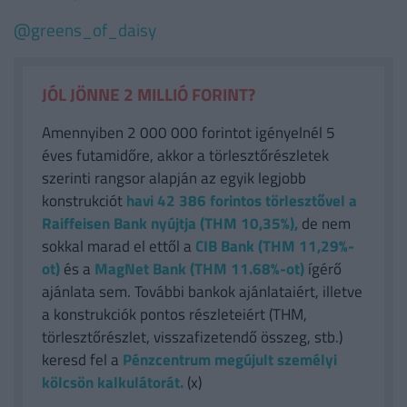
@greens_of_daisy
JÓL JÖNNE 2 MILLIÓ FORINT?
Amennyiben 2 000 000 forintot igényelnél 5
éves futamidőre, akkor a törlesztőrészletek
szerinti rangsor alapján az egyik legjobb
konstrukciót
havi 42 386
forintos törlesztővel a
Raiffeisen Bank nyújtja (THM 10,35%),
de nem
sokkal marad el ettől a
CIB Bank (THM 11,29%-
ot)
és a
MagNet Bank (THM 11.68%-ot)
ígérő
ajánlata sem. További bankok ajánlataiért, illetve
a konstrukciók pontos részleteiért (THM,
törlesztőrészlet, visszafizetendő összeg, stb.)
keresd fel a
Pénzcentrum megújult személyi
kölcsön kalkulátorát.
(x)