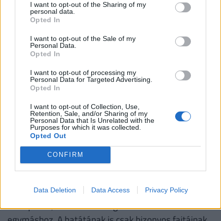
Mielőtt rátérnék az édesburgonyára, érdemes
I want to opt-out of the Sharing of my
personal data.
tisztázni: a hagyományos krumpli levelét tilos, még
Opted In
megkóstolni is! Létezik olyan történet, mely szerint,
I want to opt-out of the Sale of my
amikor a burgonya Európába került, rengetegen
Personal Data.
Opted In
meghaltak – ez azért volt, mert ugyanúgy szerették
volna fogyasztani a burgonyát, mint a többi
I want to opt-out of processing my
Personal Data for Targeted Advertising.
zöldséget, vagyis a növényen található termést
Opted In
ették meg. Érdemes tisztában lenni azzal, hogy
I want to opt-out of Collection, Use,
nemcsak a burgonya termése, hanem a növény
Retention, Sale, and/or Sharing of my
Personal Data that Is Unrelated with the
összes föld felett található része (levelei, hajtásai)
Purposes for which it was collected.
Opted Out
erősen mérgező.
CONFIRM
A hagyományos burgonyával ellentétben az
édesburgonya levele is általában ehetőek. Az ok: az
édesburgonya vagy batáta csak nevében rokona a
Data Deletion
Data Access
Privacy Policy
krumplinak, rendszertanilag semmi közük
egymáshoz. A batátának is csak bizonyos fajtáinak