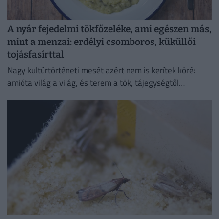
A nyár fejedelmi tökfőzeléke, ami egészen más,
mint a menzai: erdélyi csomboros, küküllői
tojásfasírttal
Nagy kultúrtörténeti mesét azért nem is kerítek köré:
amióta világ a világ, és terem a tök, tájegységtől
függetlenül annyi háziasszony esküszik a saját
módszerére.