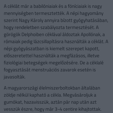
A céklát már a babilóniaiak és a föníciaiak is nagy
mennyiségben termesztették. A népi hagyomány
szerint Nagy Károly annyira bízott gyógyhatásában,
hogy rendeletben szabályozta termesztését. A
görögök Delphoiben céklával áldoztak Apollónak, a
rómaiak pedig lázcsillapításra használták a céklát. A
népi gyógyászatban is kiemelt szerepet kapott,
előszeretettel használták a megfázásos, illetve
fiziológiai betegségek megelőzésére. De a céklalé
fogyasztását menstruációs zavarok esetén is
javasolták.
A magyarországi élelmiszerboltokban általában
zöldje nélkül kapható a cékla. Megvásároljuk a
gumókat, hazavisszük, aztán pár nap után azt
vesszük észre, hogy már 3-4 centire kihajtottak.