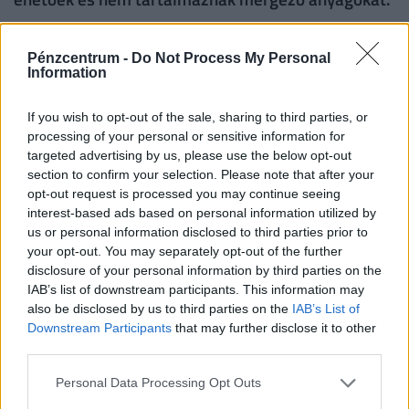
A fogyasztás előtt az ehető tök leveleket is
Pénzcentrum -
Do Not Process My Personal
alaposan mossuk meg, és távolítsuk el a kemény
Information
szárat vagy a rossz állapotú részeket.
If you wish to opt-out of the sale, sharing to third parties, or
A tök levelét levesekhez vagy egytálételekhez is
processing of your personal or sensitive information for
targeted advertising by us, please use the below opt-out
felhasználhatjuk, Gőzölhetjük vagy párolhatjuk,
section to confirm your selection. Please note that after your
tölthetünk bele, akár a káposzta vagy kelbimbó
opt-out request is processed you may continue seeing
levelébe. De a tök leveleiből házi készítményeket is
interest-based ads based on personal information utilized by
us or personal information disclosed to third parties prior to
készíthetünk, például töklevélteát vagy
your opt-out. You may separately opt-out of the further
töklevélpürét.
disclosure of your personal information by third parties on the
IAB’s list of downstream participants. This information may
also be disclosed by us to third parties on the
IAB’s List of
Downstream Participants
that may further disclose it to other
6+1 Itt a kakukktojás: az
third parties.
édesburgonya
Personal Data Processing Opt Outs