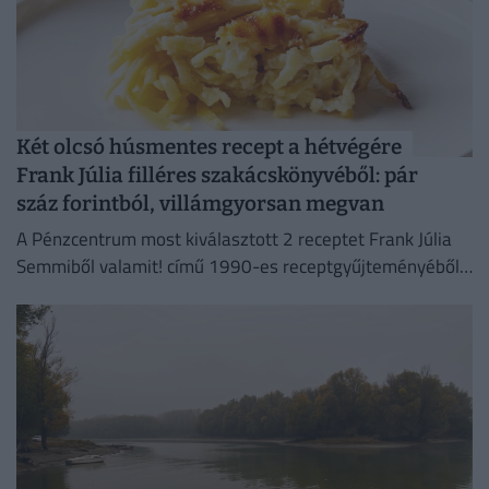
Két olcsó húsmentes recept a hétvégére
Frank Júlia filléres szakácskönyvéből: pár
száz forintból, villámgyorsan megvan
A Pénzcentrum most kiválasztott 2 receptet Frank Júlia
Semmiből valamit! című 1990-es receptgyűjteményéből
és megvizsgáltuk, mennyibe kerülne az elkészítésük ma.