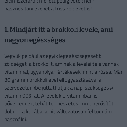
élelmiszerárak mellett pedig vétek nem
hasznosítani ezeket a friss zöldeket is!
1. Mindjárt itt a brokkoli levele, ami
nagyon egészséges
Vegyük például az egyik legegészségesebb
zöldséget, a brokkolit, aminek a levelei tele vannak
vitaminnal, ugyanolyan értékesek, mint a rózsa. Már
30 gramm brokkolilevél elfogyasztásával a
szervezetünkbe juttathatjuk a napi szükséges A-
vitamin 90%-át. A levelek C-vitaminban is
bővelkednek, tehát természetes immunerősítőt
dobunk a kukába, amit változatosan fel tudnánk
használni.