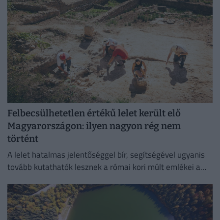
Felbecsülhetetlen értékű lelet került elő
Magyarországon: ilyen nagyon rég nem
történt
A lelet hatalmas jelentőséggel bír, segítségével ugyanis
tovább kutathatók lesznek a római kori múlt emlékei a
környéken.