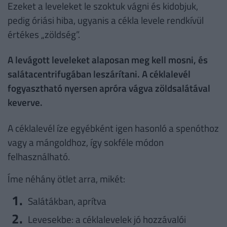
Ezeket a leveleket le szoktuk vágni és kidobjuk,
pedig óriási hiba, ugyanis a cékla levele rendkívül
értékes „zöldség”.
A levágott leveleket alaposan meg kell mosni, és
salátacentrifugában leszárítani. A céklalevél
fogyasztható nyersen apróra vágva zöldsalátával
keverve.
A céklalevél íze egyébként igen hasonló a spenóthoz
vagy a mángoldhoz, így sokféle módon
felhasználható.
Íme néhány ötlet arra, mikét:
Salátákban, aprítva
Levesekbe: a céklalevelek jó hozzávalói