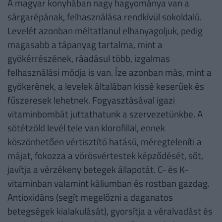
A magyar konyhában nagy hagyománya van a
sárgarépának, felhasználása rendkívül sokoldalú.
Levelét azonban méltatlanul elhanyagoljuk, pedig
magasabb a tápanyag tartalma, mint a
gyökérrészének, ráadásul több, izgalmas
felhasználási módja is van. Íze azonban más, mint a
gyökerének, a levelek általában kissé keserűek és
fűszeresek lehetnek. Fogyasztásával igazi
vitaminbombát juttathatunk a szervezetünkbe. A
sötétzöld levél tele van klorofillal, ennek
köszönhetően vértisztító hatású, méregteleníti a
májat, fokozza a vörösvértestek képződését, sőt,
javítja a vérzékeny betegek állapotát. C- és K-
vitaminban valamint káliumban és rostban gazdag.
Antioxidáns (segít megelőzni a daganatos
betegségek kialakulását), gyorsítja a véralvadást és