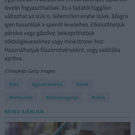
levelei fogyaszthatóak, és a fajtától függően
változhat az ízük is. Jellemzően enyhe ízűek, állagra
igen hasonlóak a spenót leveleihez. Elkészíthetjük
párolva vagy gőzölve, beleapríthatjuk
zöldséglevesekhez vagy minestrone-hoz.
Használhatjuk fűszernövényként, vagy salátába
aprítva.
Címlapkép: Getty Images
#ősz
#gasztronómia
#levél
#hellovidék
#édesburgonya
#cékla
NEKED AJÁNLJUK