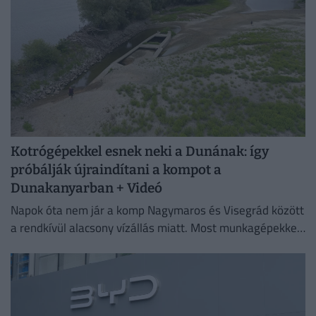
Kotrógépekkel esnek neki a Dunának: így
próbálják újraindítani a kompot a
Dunakanyarban + Videó
Napok óta nem jár a komp Nagymaros és Visegrád között
a rendkívül alacsony vízállás miatt. Most munkagépekkel
mélyítik a medret a kompkikötőnél, hogy ismét
biztonságosan...