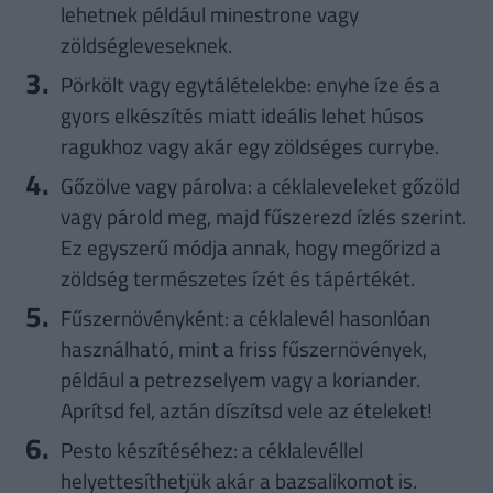
lehetnek például minestrone vagy
zöldségleveseknek.
Pörkölt vagy egytálételekbe: enyhe íze és a
gyors elkészítés miatt ideális lehet húsos
ragukhoz vagy akár egy zöldséges currybe.
Gőzölve vagy párolva: a céklaleveleket gőzöld
vagy párold meg, majd fűszerezd ízlés szerint.
Ez egyszerű módja annak, hogy megőrizd a
zöldség természetes ízét és tápértékét.
Fűszernövényként: a céklalevél hasonlóan
használható, mint a friss fűszernövények,
például a petrezselyem vagy a koriander.
Aprítsd fel, aztán díszítsd vele az ételeket!
Pesto készítéséhez: a céklalevéllel
helyettesíthetjük akár a bazsalikomot is.