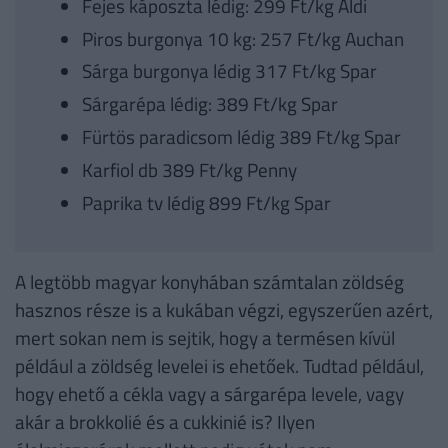
Fejes káposzta lédig: 299 Ft/kg Aldi
Piros burgonya 10 kg: 257 Ft/kg Auchan
Sárga burgonya lédig 317 Ft/kg Spar
Sárgarépa lédig: 389 Ft/kg Spar
Fürtös paradicsom lédig 389 Ft/kg Spar
Karfiol db 389 Ft/kg Penny
Paprika tv lédig 899 Ft/kg Spar
A legtöbb magyar konyhában számtalan zöldség
hasznos része is a kukában végzi, egyszerűen azért,
mert sokan nem is sejtik, hogy a termésen kívül
például a zöldség levelei is ehetőek. Tudtad például,
hogy ehető a cékla vagy a sárgarépa levele, vagy
akár a brokkolié és a cukkinié is? Ilyen