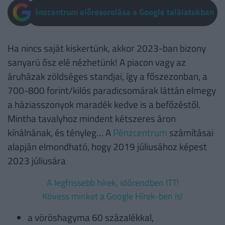
Pénzcentrum előresorolása a Google találatokban
Ha nincs saját kiskertünk, akkor 2023-ban bizony
sanyarú ősz elé nézhetünk! A piacon vagy az
áruházak zöldséges standjai, így a főszezonban, a
700-800 forint/kilós paradicsomárak láttán elmegy
a háziasszonyok maradék kedve is a befőzéstől.
Mintha tavalyhoz mindent kétszeres áron
kínálnának, és tényleg… A
Pénzcentrum
számításai
alapján elmondható, hogy 2019 júliusához képest
2023 júliusára
A legfrissebb hírek, időrendben ITT!
Kövess minket a Google Hírek-ben is!
a vöröshagyma 60 százalékkal,