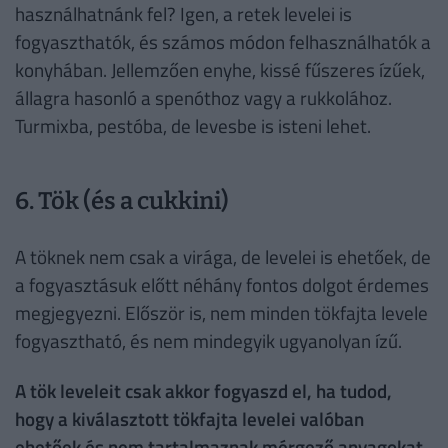
használhatnánk fel? Igen, a retek levelei is
fogyaszthatók, és számos módon felhasználhatók a
konyhában. Jellemzően enyhe, kissé fűszeres ízűek,
állagra hasonló a spenóthoz vagy a rukkolához.
Turmixba, pestóba, de levesbe is isteni lehet.
6. Tök (és a cukkini)
A töknek nem csak a virága, de levelei is ehetőek, de
a fogyasztásuk előtt néhány fontos dolgot érdemes
megjegyezni. Először is, nem minden tökfajta levele
fogyasztható, és nem mindegyik ugyanolyan ízű.
A tök leveleit csak akkor fogyaszd el, ha tudod,
hogy a kiválasztott tökfajta levelei valóban
ehetőek és nem tartalmaznak mérgező anyagokat.