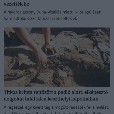
vezették be
A rekordalacsony Duna-vízállás miatt 14 településen
harmadfokú vízkorlátozást rendeltek el.
Titkos kripta rejtőzött a padló alatt: elképesztő
dolgokat találtak a keszthelyi kápolnában
A régészek egy kivett tégla mögött fedezték fel a nyílást,
majd közel egy hétig bontották, mire feltárult előttük a