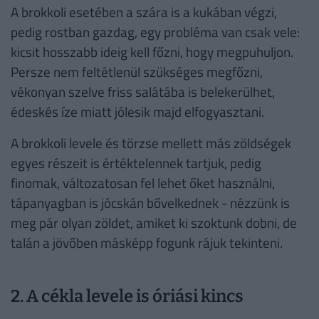
A brokkoli esetében a szára is a kukában végzi,
pedig rostban gazdag, egy probléma van csak vele:
kicsit hosszabb ideig kell főzni, hogy megpuhuljon.
Persze nem feltétlenül szükséges megfőzni,
vékonyan szelve friss salátába is belekerülhet,
édeskés íze miatt jólesik majd elfogyasztani.
A brokkoli levele és törzse mellett más zöldségek
egyes részeit is értéktelennek tartjuk, pedig
finomak, változatosan fel lehet őket használni,
tápanyagban is jócskán bővelkednek - nézzünk is
meg pár olyan zöldet, amiket ki szoktunk dobni, de
talán a jövőben másképp fogunk rájuk tekinteni.
2. A cékla levele is óriási kincs