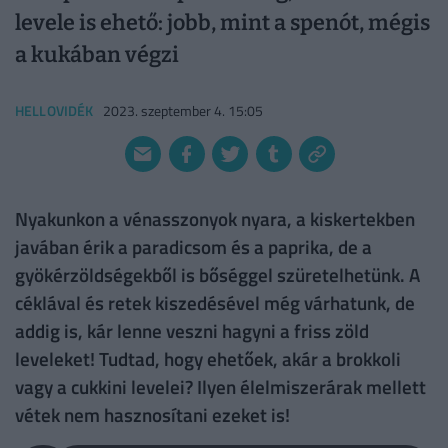
levele is ehető: jobb, mint a spenót, mégis
a kukában végzi
HELLOVIDÉK
2023. szeptember 4. 15:05
Nyakunkon a vénasszonyok nyara, a kiskertekben
javában érik a paradicsom és a paprika, de a
gyökérzöldségekből is bőséggel szüretelhetünk. A
céklával és retek kiszedésével még várhatunk, de
addig is, kár lenne veszni hagyni a friss zöld
leveleket! Tudtad, hogy ehetőek, akár a brokkoli
vagy a cukkini levelei? Ilyen élelmiszerárak mellett
vétek nem hasznosítani ezeket is!