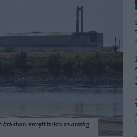
2
2
2
i órákban: ennyit bukik az ország
2