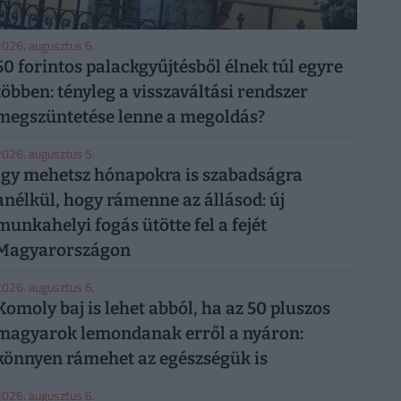
026. augusztus 6.
50 forintos palackgyűjtésből élnek túl egyre
többen: tényleg a visszaváltási rendszer
megszüntetése lenne a megoldás?
026. augusztus 5.
Így mehetsz hónapokra is szabadságra
anélkül, hogy rámenne az állásod: új
munkahelyi fogás ütötte fel a fejét
Magyarországon
026. augusztus 6.
Komoly baj is lehet abból, ha az 50 pluszos
magyarok lemondanak erről a nyáron:
könnyen rámehet az egészségük is
026. augusztus 6.