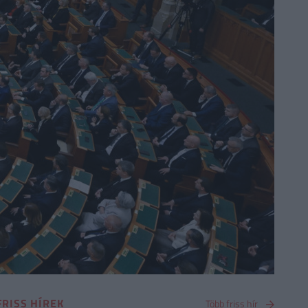
FRISS HÍREK
Több friss hír