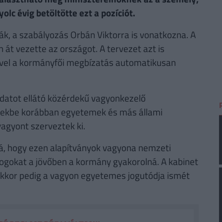
lc évig betöltötte ezt a pozíciót.
k, a szabályozás Orbán Viktorra is vonatkozna. A
n át vezette az országot. A tervezet azt is
sével a kormányfői megbízatás automatikusan
datot ellátó közérdekű vagyonkezelő
etekbe korábban egyetemek és más állami
vagyont szerveztek ki.
, hogy ezen alapítványok vagyona nemzeti
 jogokat a jövőben a kormány gyakorolná. A kabinet
ekkor pedig a vagyon egyetemes jogutódja ismét