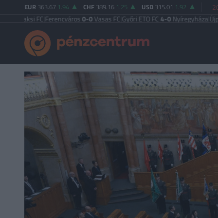
EUR
363.67
1.94
CHF
389.16
1.25
USD
315.01
1.92
2
si FC
|
Ferencváros
0-0
Vasas FC
|
Győri ETO FC
4-0
Nyíregyháza
|
Újpest FC
4-