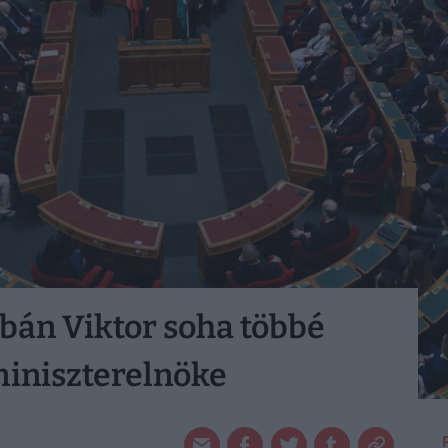
Orbán Viktor soha többé
iniszterelnöke