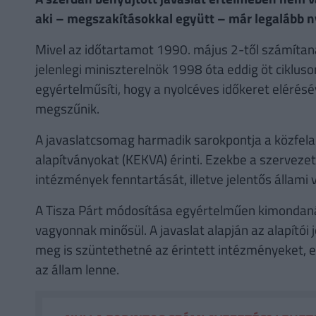
aki – megszakításokkal együtt – már legalább nyo
Mivel az időtartamot 1990. május 2-től számítaná
jelenlegi miniszterelnök 1998 óta eddig öt cikluso
egyértelműsíti, hogy a nyolcéves időkeret eléré
megszűnik.
A javaslatcsomag harmadik sarokpontja a közfela
alapítványokat (KEKVA) érinti. Ezekbe a szervez
intézmények fenntartását, illetve jelentős állami 
A Tisza Párt módosítása egyértelműen kimondaná
vagyonnak minősül. A javaslat alapján az alapítói
meg is szüntethetné az érintett intézményeket, 
az állam lenne.