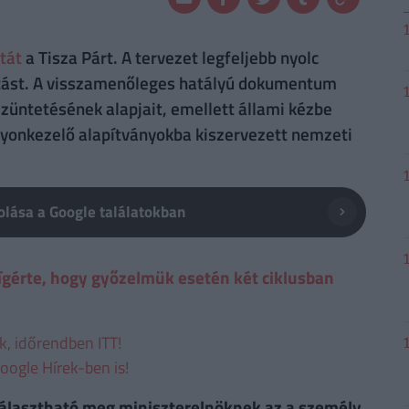
tát
a Tisza Párt. A tervezet legfeljebb nyolc
tást. A visszamenőleges hatályú dokumentum
üntetésének alapjait, emellett állami kézbe
gyonkezelő alapítványokba kiszervezett nemzeti
lása a Google találatokban
gérte, hogy győzelmük esetén két ciklusban
ek, időrendben ITT!
oogle Hírek-ben is!
választható meg miniszterelnöknek az a személy,