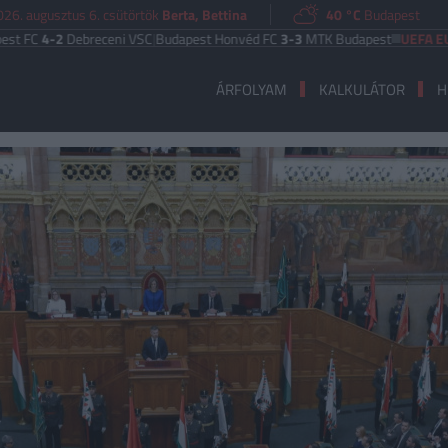
026. augusztus 6. csütörtök
Berta, Bettina
40 °C
Budapest
2
Debreceni VSC
|
Budapest Honvéd FC
3-3
MTK Budapest
UEFA EURÓPA LIG
ÁRFOLYAM
KALKULÁTOR
H