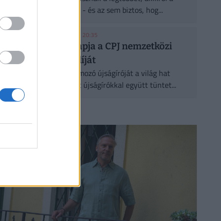
statisztikák ezt állítják - és az sem biztos, hog...
MEDIA1
| 2026. augusztus 5. 20:35
Panyi Szabolcs kapja a CPJ nemzetközi
sajtószabadság-díját
A Direkt36 volt oknyomozó újságíróját a világ hat
országából kiválasztott újságírókkal együtt tüntet...
CÍMLAPRÓL AJÁNLJUK