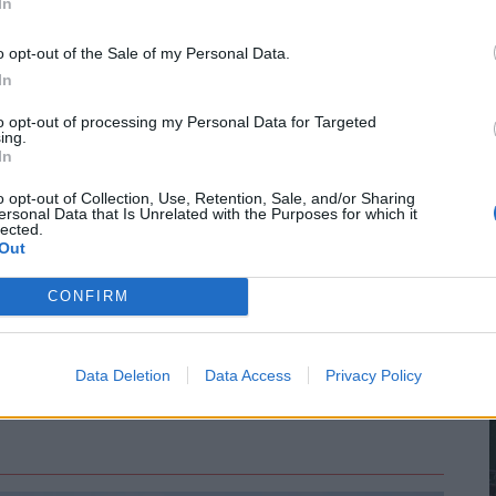
In
#alapítvány
#országgyűlés
#miniszterelnök
o opt-out of the Sale of my Personal Data.
#magyar péter
#tisza párt
In
to opt-out of processing my Personal Data for Targeted
t közre, a végleges tartalmat újságírónk szerkesztette és
ing.
In
o opt-out of Collection, Use, Retention, Sale, and/or Sharing
ersonal Data that Is Unrelated with the Purposes for which it
lected.
Out
áló szólhat hozzá.
Belépés itt!
CONFIRM
zabályzatot
itt találod
.
Data Deletion
Data Access
Privacy Policy
ások. Legyél te az első!