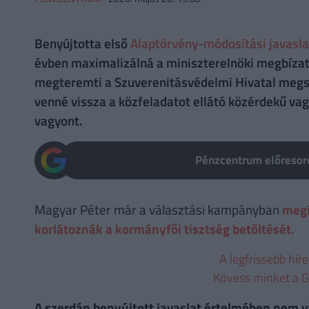
Benyújtotta első
Alaptörvény-módosítási javasla
évben maximalizálná a miniszterelnöki megbíza
megteremti a Szuverenitásvédelmi Hivatal megsz
venné vissza a közfeladatot ellátó közérdekű va
vagyont.
Pénzcentrum előresoro
Magyar Péter már a választási kampányban
megí
korlátoznák a kormányfői tisztség betöltését
.
A legfrissebb hír
Kövess minket a G
A szerdán benyújtott javaslat értelmében nem 