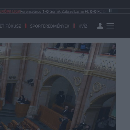
A
Ferencváros
1-0
Gornik Zabrze
|
Larne FC
0-0
FC Iberia 1999
|
Shamrock Rov
ETIFÓKUSZ
SPORTEREDMÉNYEK
KVÍZ