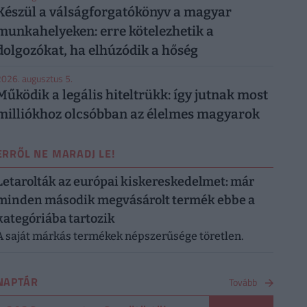
Készül a válságforgatókönyv a magyar
munkahelyeken: erre kötelezhetik a
dolgozókat, ha elhúzódik a hőség
026. augusztus 5.
Működik a legális hiteltrükk: így jutnak most
milliókhoz olcsóbban az élelmes magyarok
ERRŐL NE MARADJ LE!
Letarolták az európai kiskereskedelmet: már
minden második megvásárolt termék ebbe a
kategóriába tartozik
A saját márkás termékek népszerűsége töretlen.
NAPTÁR
Tovább