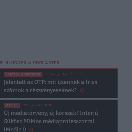
PC BLOGGER & PODCASTER
2026. augusztus 5. 16:30
PORTFOLIO CHECKLIST
Jelentett az OTP: mit üzennek a friss
számok a részvényeseknek?
2026. július 16. 18:28
MEDIA1
Új médiatörvény, új korszak? Interjú
Sükösd Miklós médiaprofesszorral
(Media1)