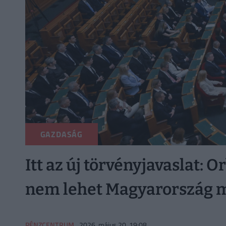
GAZDASÁG
Itt az új törvényjavaslat: 
nem lehet Magyarország m
PÉNZCENTRUM
2026. május 20. 19:08