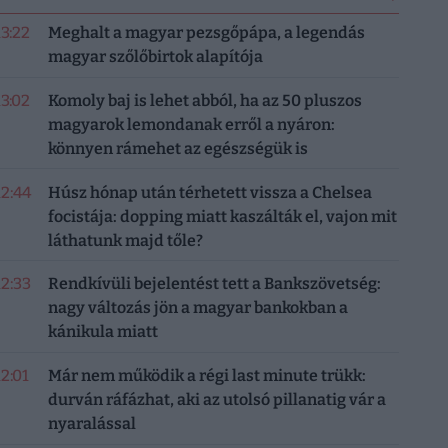
13:22
Meghalt a magyar pezsgőpápa, a legendás
magyar szőlőbirtok alapítója
13:02
Komoly baj is lehet abból, ha az 50 pluszos
magyarok lemondanak erről a nyáron:
könnyen rámehet az egészségük is
12:44
Húsz hónap után térhetett vissza a Chelsea
focistája: dopping miatt kaszálták el, vajon mit
láthatunk majd tőle?
12:33
Rendkívüli bejelentést tett a Bankszövetség:
nagy változás jön a magyar bankokban a
kánikula miatt
12:01
Már nem működik a régi last minute trükk:
durván ráfázhat, aki az utolsó pillanatig vár a
nyaralással