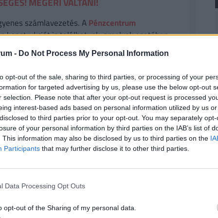
ÉGES! MEGÉRI VÁLTANI!
gyenes számlavezetés. A
Pénzcentrum
n konstrukciót is találhatunk, amelyek esetében
enesek
lehetnek. Nemrég három pénzintézet is
rum -
Do Not Process My Personal Information
, a Raiffeisen Bank, valamint az UniCredit Bank
yfelek
. Nézz szét a friss számlacsomagok között,
to opt-out of the sale, sharing to third parties, or processing of your per
. (x)
formation for targeted advertising by us, please use the below opt-out s
r selection. Please note that after your opt-out request is processed y
eing interest-based ads based on personal information utilized by us or
disclosed to third parties prior to your opt-out. You may separately opt-
vezet tárgyalása akár már ekkor megkezdődhet. Az
losure of your personal information by third parties on the IAB’s list of
ados többsége szükséges. Magyar Péter a múlt
. This information may also be disclosed by us to third parties on the
IA
Participants
that may further disclose it to other third parties.
ok után a jövőben egy átfogó, többéves
at végén az új alkotmányt népszavazással
l Data Processing Opt Outs
o opt-out of the Sharing of my personal data.