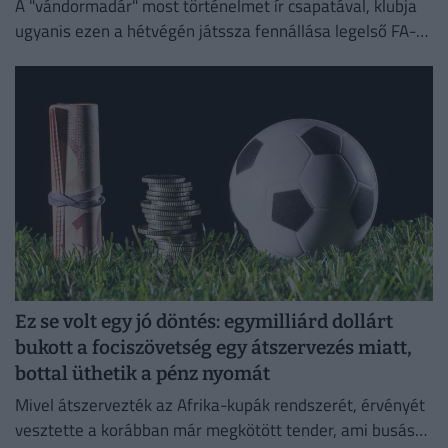
A "vándormadár" most történelmet ír csapatával, klubja
ugyanis ezen a hétvégén játssza fennállása legelső FA-
kupa-mérkőzését.
Ez se volt egy jó döntés: egymilliárd dollárt
bukott a fociszövetség egy átszervezés miatt,
bottal üthetik a pénz nyomát
Mivel átszervezték az Afrika-kupák rendszerét, érvényét
vesztette a korábban már megkötött tender, ami busás