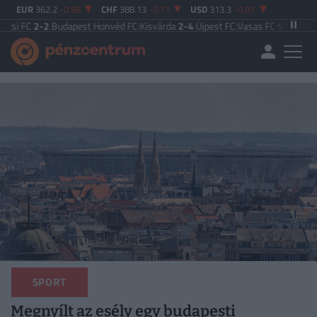
EUR
362.2
-0.98
CHF
388.13
-0.71
USD
313.3
-0.91
2
Budapest Honvéd FC
|
Kisvárda
2-4
Újpest FC
|
Vasas FC
5-0
Zalaegerszegi TE
SPORT
Megnyílt az esély egy budapesti