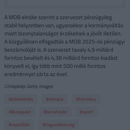
A MOB elnöke szerint a szervezet pénzügyileg
stabil helyzetben van, ugyanakkor a kormányváltás
miatt bizonytalanságot érzékelnek a jövőt illetően.
A közgyűlésen elfogadták a MOB 2025-ös pénzügyi
beszámolóját is. A szervezet tavaly 4,9 milliárd
forintos bevételt és 4,38 milliárd forintos kiadást
könyvelt el, így több mint 500 millió forintos
eredménnyel zárta az évet.
Címlapkép: Getty Images
#közlekedés
#olimpia
#kormány
#Budapest
#beruházás
#sport
#repülőtér
#fogyatékosság