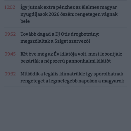
10:02
Így jutnak extra pénzhez az élelmes magyar
nyugdíjasok 2026 őszén: rengetegen vágnak
bele
09:52
Tovább dagad a DJ Otis drogbotrány:
megszólaltak a Sziget szervezői
09:45
Két éve még az Év kilátója volt, most lebontják:
bezárták a népszerű pannonhalmi kilátót
09:32
Működik a legális klímatrükk: így spórolhatnak
rengeteget a legmelegebb napokon a magyarok