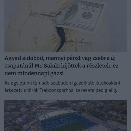
Agyad eldobod, mennyi pénzt vág zsebre új
csapatánál Mo Salah: kijöttek a részletek, ez
nem mindennapi gázsi
Az egyiptomi támadó szabadon igazolható játékosként
érkezett a török Trabzonsporhoz, keresete pedig alig
marad el attól, amit a Vörösöknél kapott évente.