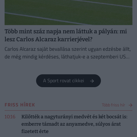
Több mint száz napja nem láttuk a pályán: mi
lesz Carlos Alcaraz karrierjével?
Carlos Alcaraz saját bevallása szerint ugyan edzésbe állt,
de még mindig kérdéses, láthatjuk-e a szeptemberi US
Openen.
A Sport rovat cikkei
FRISS HÍREK
Több friss hír
10:16
Kilőtték a nagyturányi medvét és két bocsát is:
emberre támadt az anyamedve, súlyos árat
fizetett érte