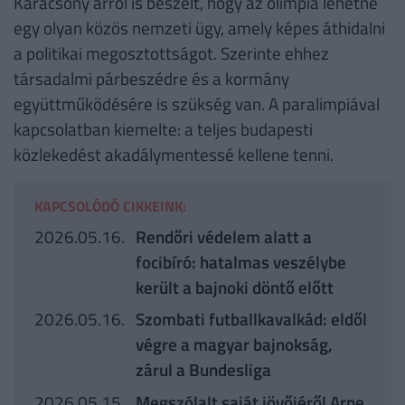
Karácsony arról is beszélt, hogy az olimpia lehetne
egy olyan közös nemzeti ügy, amely képes áthidalni
a politikai megosztottságot. Szerinte ehhez
társadalmi párbeszédre és a kormány
együttműködésére is szükség van. A paralimpiával
kapcsolatban kiemelte: a teljes budapesti
közlekedést akadálymentessé kellene tenni.
KAPCSOLÓDÓ CIKKEINK:
2026.05.16.
Rendőri védelem alatt a
focibíró: hatalmas veszélybe
került a bajnoki döntő előtt
2026.05.16.
Szombati futballkavalkád: eldől
végre a magyar bajnokság,
zárul a Bundesliga
2026.05.15.
Megszólalt saját jövőjéről Arne