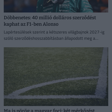
Döbbenetes: 40 millió dolláros szerződést
kaphat az F1-ben Alonso
Lapértesülések szerint a kétszeres világbajnok 2027-ig
szóló szerződéshosszabbításban állapodott meg a
silverstone-i csapattal.
Ma is pörög a magyar foci: két mérkőzést