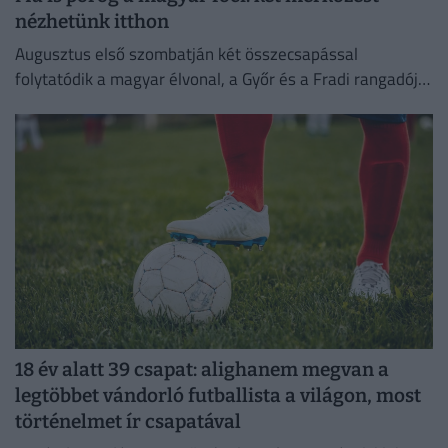
nézhetünk itthon
Augusztus első szombatján két összecsapással
folytatódik a magyar élvonal, a Győr és a Fradi rangadója
most elmarad.
18 év alatt 39 csapat: alighanem megvan a
legtöbbet vándorló futballista a világon, most
történelmet ír csapatával