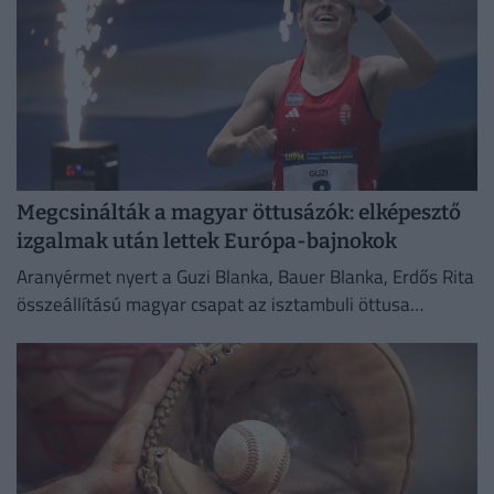
Megcsinálták a magyar öttusázók: elképesztő
izgalmak után lettek Európa-bajnokok
Aranyérmet nyert a Guzi Blanka, Bauer Blanka, Erdős Rita
összeállítású magyar csapat az isztambuli öttusa
Európa-bajnokság női versenyében.