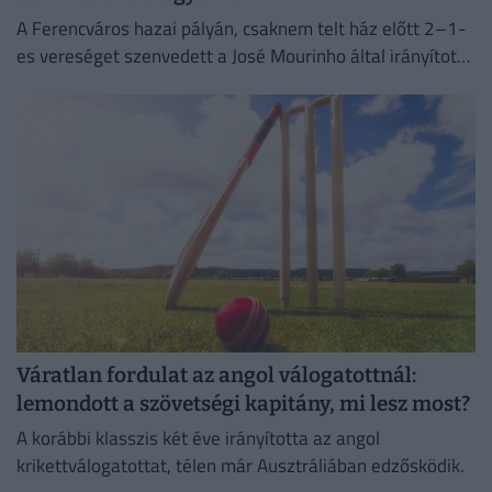
A Ferencváros hazai pályán, csaknem telt ház előtt 2–1-
es vereséget szenvedett a José Mourinho által irányított
Real Madridtól a szombati felkészülési mérkőzésen.
Váratlan fordulat az angol válogatottnál:
lemondott a szövetségi kapitány, mi lesz most?
A korábbi klasszis két éve irányította az angol
krikettválogatottat, télen már Ausztráliában edzősködik.