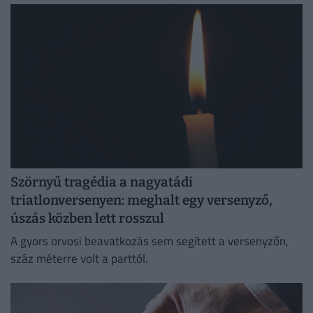
Szörnyű tragédia a nagyatádi
triatlonversenyen: meghalt egy versenyző,
úszás közben lett rosszul
A gyors orvosi beavatkozás sem segített a versenyzőn,
száz méterre volt a parttól.