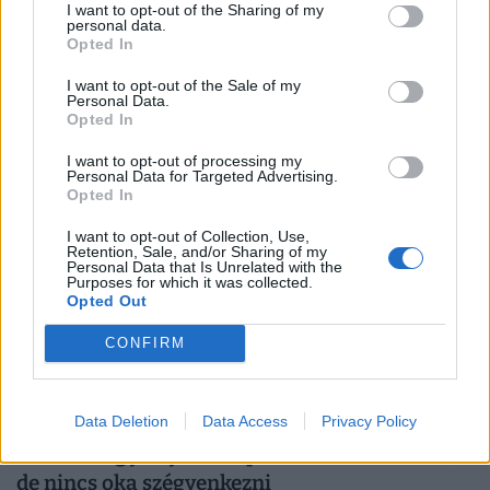
I want to opt-out of the Sharing of my
personal data.
Vasárnapi magyarfoci: ma is két hazai
Opted In
összecsapás vár a szurkolókra
I want to opt-out of the Sale of my
Personal Data.
Ma két mérkőzéssel folytatódik az OTP Bank Liga:
Opted In
délután a Paks fogadja a Honvédot, este pedig keleti
rangadó vár a szurkolókra Debrecenben.
I want to opt-out of processing my
Personal Data for Targeted Advertising.
Opted In
I want to opt-out of Collection, Use,
Retention, Sale, and/or Sharing of my
Personal Data that Is Unrelated with the
Purposes for which it was collected.
Opted Out
CONFIRM
Data Deletion
Data Access
Privacy Policy
A közönség járt jól: kikapott a Fradi a Realtól,
de nincs oka szégyenkezni