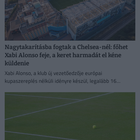
Nagytakarításba fogtak a Chelsea-nél: főhet
Xabi Alonso feje, a keret harmadát el kéne
küldenie
Xabi Alonso, a klub új vezetőedzője európai
kupaszereplés nélküli idényre készül, legalább 16
játékostól szeretne megválni.