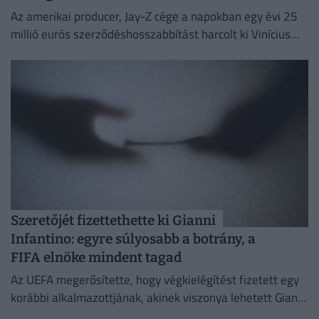
Az amerikai producer, Jay-Z cége a napokban egy évi 25
millió eurós szerződéshosszabbítást harcolt ki Vinícius
Júniornak a Real Madridnál.
Szeretőjét fizettethette ki Gianni
Infantino: egyre súlyosabb a botrány, a
FIFA elnöke mindent tagad
Az UEFA megerősítette, hogy végkielégítést fizetett egy
korábbi alkalmazottjának, akinek viszonya lehetett Gianni
Infantinóval, a szervezet akkori főtitkárával.