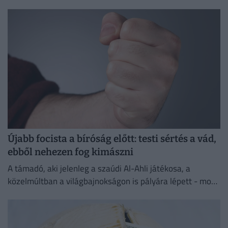
hasznot hozhatott volna a konyhára.
Újabb focista a bíróság előtt: testi sértés a vád,
ebből nehezen fog kimászni
A támadó, aki jelenleg a szaúdi Al-Ahli játékosa, a
közelmúltban a világbajnokságon is pályára lépett - most
testi sértés miatt kell majd felelnie a törvény...