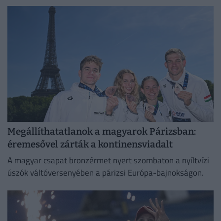
Megállíthatatlanok a magyarok Párizsban:
éremesővel zárták a kontinensviadalt
A magyar csapat bronzérmet nyert szombaton a nyíltvízi
úszók váltóversenyében a párizsi Európa-bajnokságon.