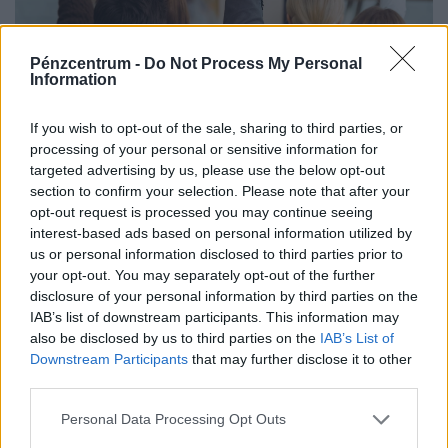
Pénzcentrum -
Do Not Process My Personal
Information
Elképesztő összeget fizettek az egyedi F1-es
sisakért: jótékonyságra megy a pénz, de nem
If you wish to opt-out of the sale, sharing to third parties, or
akármennyi
processing of your personal or sensitive information for
A Forma–1-es mezőny mind a 20 pilótája által aláírt
targeted advertising by us, please use the below opt-out
section to confirm your selection. Please note that after your
sisak 201 ezer dollárért) kelt el egy jótékonysági
opt-out request is processed you may continue seeing
árverésen.
interest-based ads based on personal information utilized by
us or personal information disclosed to third parties prior to
your opt-out. You may separately opt-out of the further
disclosure of your personal information by third parties on the
IAB’s list of downstream participants. This information may
also be disclosed by us to third parties on the
IAB’s List of
Downstream Participants
that may further disclose it to other
third parties.
Personal Data Processing Opt Outs