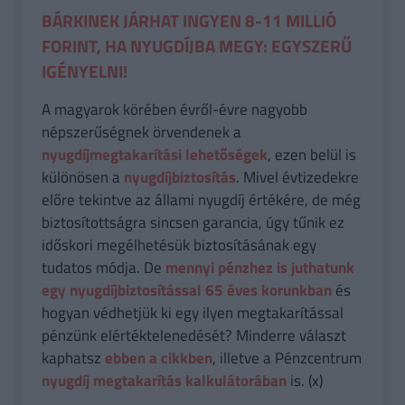
BÁRKINEK JÁRHAT INGYEN 8-11 MILLIÓ
FORINT, HA NYUGDÍJBA MEGY: EGYSZERŰ
IGÉNYELNI!
A magyarok körében évről-évre nagyobb
népszerűségnek örvendenek a
nyugdíjmegtakarítási lehetőségek
, ezen belül is
különösen a
nyugdíjbiztosítás
. Mivel évtizedekre
előre tekintve az állami nyugdíj értékére, de még
biztosítottságra sincsen garancia, úgy tűnik ez
időskori megélhetésük biztosításának egy
tudatos módja. De
mennyi pénzhez is juthatunk
egy nyugdíjbiztosítással 65 éves korunkban
és
hogyan védhetjük ki egy ilyen megtakarítással
pénzünk elértéktelenedését? Minderre választ
kaphatsz
ebben a cikkben
, illetve a Pénzcentrum
nyugdíj megtakarítás kalkulátorában
is. (x)