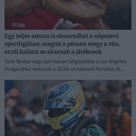
Egy teljes szezon is elmaradhat a népszerű
sportligában: megint a pénzen megy a vita,
erről hallani se akarnak a játékosok
Tarik Skubal nagy port kavart átigazolása a Los Angeles
Dodgershez nemcsak a 2026-os szezont formálja át,
hanem a liga jövőjét is alapjaiban rengetheti meg.