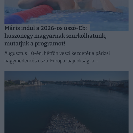
Máris indul a 2026-os úszó-Eb:
huszonegy magyarnak szurkolhatunk,
mutatjuk a programot!
Augusztus 10-én, hétfőn veszi kezdetét a párizsi
nagymedencés úszó-Európa-bajnokság: a
kontinensviadalon huszonegy fős magyar válogatott lesz
jelen a medencés számokban.