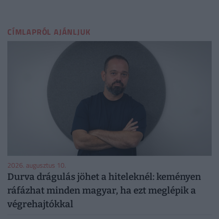
CÍMLAPRÓL AJÁNLJUK
2026. augusztus 10.
Durva drágulás jöhet a hiteleknél: keményen
ráfázhat minden magyar, ha ezt meglépik a
végrehajtókkal