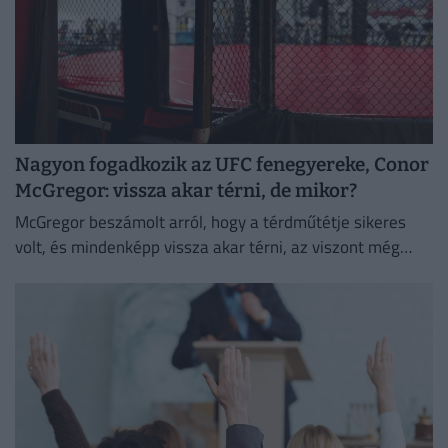
Nagyon fogadkozik az UFC fenegyereke, Conor
McGregor: vissza akar térni, de mikor?
McGregor beszámolt arról, hogy a térdműtétje sikeres
volt, és mindenképp vissza akar térni, az viszont még
homályba vész, mikor és ki ellen teheti ezt meg.