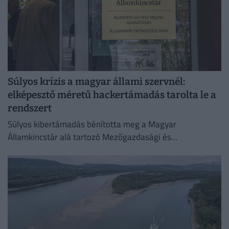
Súlyos krízis a magyar állami szervnél:
elképesztő méretű hackertámadás tarolta le a
rendszert
Súlyos kibertámadás bénította meg a Magyar
Államkincstár alá tartozó Mezőgazdasági és
Vidékfejlesztési Hivatal (MVH) informatikai rendszerét.