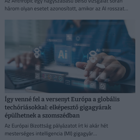
Az Anthropic egy nagyszabású belső vizsgálat során
három olyan esetet azonosított, amikor az AI rosszat
csinált.
Így venné fel a versenyt Európa a globális
techóriásokkal: elképesztő gigagyárak
épülhetnek a szomszédban
Az Európai Bizottság pályázatot írt ki akár hét
mesterséges intelligencia (MI) gigagyár