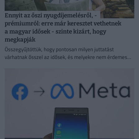
Ennyit az őszi nyugdíjemelésről, -
prémiumról: erre már keresztet vethetnek
a magyar idősek - szinte kizárt, hogy
megkapják
Összegyűjtöttük, hogy pontosan milyen juttatást
várhatnak ősszel az idősek, és melyekre nem érdemes
idén számítaniuk.