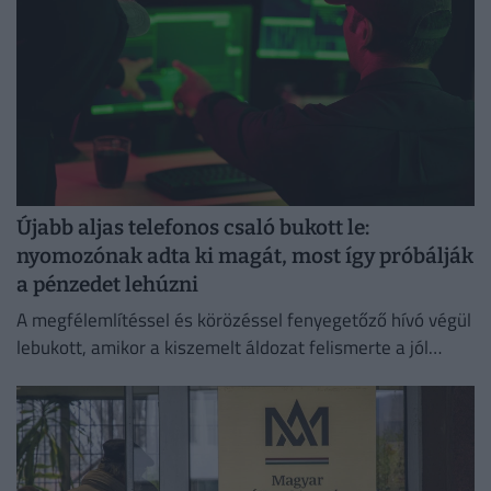
Újabb aljas telefonos csaló bukott le:
nyomozónak adta ki magát, most így próbálják
a pénzedet lehúzni
A megfélemlítéssel és körözéssel fenyegetőző hívó végül
lebukott, amikor a kiszemelt áldozat felismerte a jól
ismert átverési taktikát, és szembesítette vele az
elkövetőt.