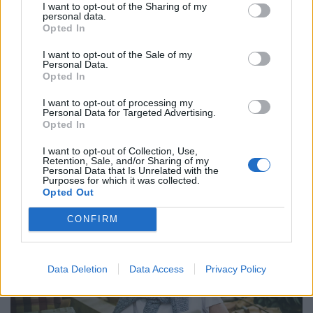
I want to opt-out of the Sharing of my
personal data.
Opted In
I want to opt-out of the Sale of my
Personal Data.
Opted In
I want to opt-out of processing my
Közeleg a döntés napja: holnap elárulják a
Personal Data for Targeted Advertising.
három államfőjelölt nevét
Opted In
A miniszterelnök szerint nem társadalmi egyeztetés
I want to opt-out of Collection, Use,
Retention, Sale, and/or Sharing of my
zajlik az államfő kiválasztásáról, hanem ajánlásokat
Personal Data that Is Unrelated with the
kértek, és a folyamat a végéhez közeledik.
Purposes for which it was collected.
Opted Out
CONFIRM
Data Deletion
Data Access
Privacy Policy