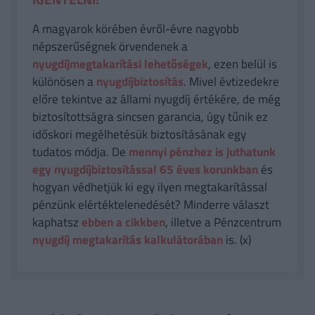
A magyarok körében évről-évre nagyobb
népszerűségnek örvendenek a
nyugdíjmegtakarítási lehetőségek
, ezen belül is
különösen a
nyugdíjbiztosítás
. Mivel évtizedekre
előre tekintve az állami nyugdíj értékére, de még
biztosítottságra sincsen garancia, úgy tűnik ez
időskori megélhetésük biztosításának egy
tudatos módja. De
mennyi pénzhez is juthatunk
egy nyugdíjbiztosítással 65 éves korunkban
és
hogyan védhetjük ki egy ilyen megtakarítással
pénzünk elértéktelenedését? Minderre választ
kaphatsz
ebben a cikkben
, illetve a Pénzcentrum
nyugdíj megtakarítás kalkulátorában
is. (x)