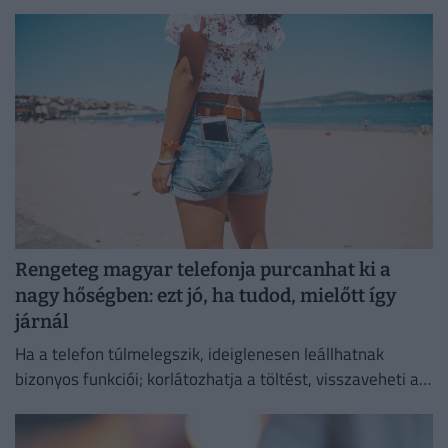
közfinanszírozására, amellyel egy szuverén európai
infrastruktúrát kívánnak létrehozni
Rengeteg magyar telefonja purcanhat ki a
nagy hőségben: ezt jó, ha tudod, mielőtt így
járnál
Ha a telefon túlmelegszik, ideiglenesen leállhatnak
bizonyos funkciói; korlátozhatja a töltést, visszaveheti a
kijelző fényerejét vagy lassíthatja a működését.