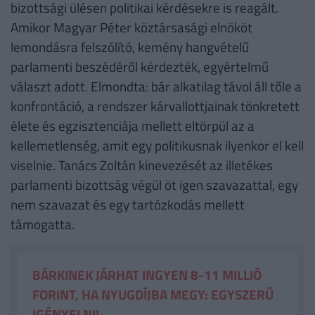
bizottsági ülésen politikai kérdésekre is reagált.
Amikor Magyar Péter köztársasági elnököt
lemondásra felszólító, kemény hangvételű
parlamenti beszédéről kérdezték, egyértelmű
választ adott. Elmondta: bár alkatilag távol áll tőle a
konfrontáció, a rendszer kárvallottjainak tönkretett
élete és egzisztenciája mellett eltörpül az a
kellemetlenség, amit egy politikusnak ilyenkor el kell
viselnie. Tanács Zoltán kinevezését az illetékes
parlamenti bizottság végül öt igen szavazattal, egy
nem szavazat és egy tartózkodás mellett
támogatta.
BÁRKINEK JÁRHAT INGYEN 8-11 MILLIÓ
FORINT, HA NYUGDÍJBA MEGY: EGYSZERŰ
IGÉNYELNI!