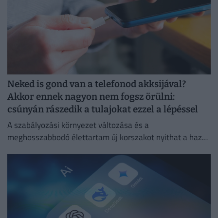
Neked is gond van a telefonod akksijával?
Akkor ennek nagyon nem fogsz örülni:
csúnyán rászedik a tulajokat ezzel a lépéssel
A szabályozási környezet változása és a
meghosszabbodó élettartam új korszakot nyithat a hazai
másodlagos piacon.