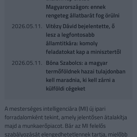
Magyarországon: ennek
rengeteg állatbarát fog örülni
2026.05.11.
Vitézy Dávid bejelentette, ő
lesz a legfontosabb
államtitkára: komoly
feladatokat kap a minisztertől
2026.05.11.
Bóna Szabolcs: a magyar
termőföldnek hazai tulajdonban
kell maradnia, ki kell zárni a
külföldi cégeket
A mesterséges intelligenciára (MI) új ipari
forradalomként tekint, amely jelentősen átalakítja
majd a munkaerőpiacot. Bár az MI felelős
szabályozását elengedhetetlennek tartja, mielőbb