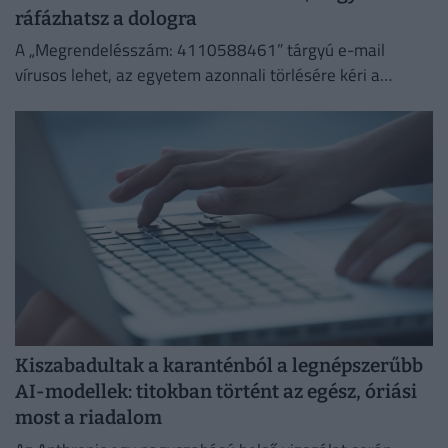
ráfázhatsz a dologra
A „Megrendelésszám: 4110588461” tárgyú e-mail
vírusos lehet, az egyetem azonnali törlésére kéri a
címzetteket.
Kiszabadultak a karanténból a legnépszerűbb
AI-modellek: titokban történt az egész, óriási
most a riadalom