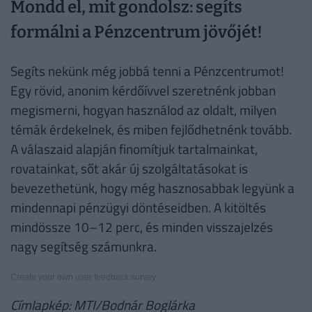
Mondd el, mit gondolsz: segíts
formálni a Pénzcentrum jövőjét!
Segíts nekünk még jobbá tenni a Pénzcentrumot!
Egy rövid, anonim kérdőívvel szeretnénk jobban
megismerni, hogyan használod az oldalt, milyen
témák érdekelnek, és miben fejlődhetnénk tovább.
A válaszaid alapján finomítjuk tartalmainkat,
rovatainkat, sőt akár új szolgáltatásokat is
bevezethetünk, hogy még hasznosabbak legyünk a
mindennapi pénzügyi döntéseidben. A kitöltés
mindössze 10–12 perc, és minden visszajelzés
nagy segítség számunkra.
Create your own user feedback survey
Címlapkép: MTI/Bodnár Boglárka