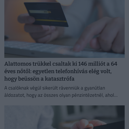
Alattomos trükkel csaltak ki 146 milliót a 64
éves nőtől: egyetlen telefonhívás elég volt,
hogy beüssön a katasztrófa
A csalóknak végül sikerült rávenniük a gyanútlan
áldozatot, hogy az összes olyan pénzintézetnél, ahol
lakossági bankszámlát vezet, utalásokat indítson az
utasításaik szerint.