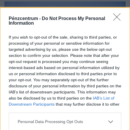
Pénzcentrum -
Do Not Process My Personal
Information
If you wish to opt-out of the sale, sharing to third parties, or
processing of your personal or sensitive information for
targeted advertising by us, please use the below opt-out
section to confirm your selection. Please note that after your
opt-out request is processed you may continue seeing
Még mindig nehéz a helyzet a Paksi
interest-based ads based on personal information utilized by
Atomerőműnél: alig tizedét termeli a
us or personal information disclosed to third parties prior to
your opt-out. You may separately opt-out of the further
megszokottnak, most jött a friss jelentés
disclosure of your personal information by third parties on the
Enyhülni látszik a Paksi Atomerőművet veszélyeztető
IAB’s list of downstream participants. This information may
helyzet: a Duna vízszintje Paksnál az elmúlt egy napban
also be disclosed by us to third parties on the
IAB’s List of
Downstream Participants
that may further disclose it to other
három centimétert emelkedett.
third parties.
Personal Data Processing Opt Outs