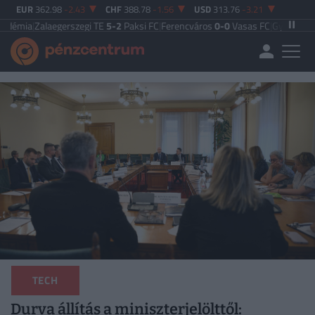
EUR
362.98
-2.43
CHF
388.78
-1.56
USD
313.76
-3.21
alaegerszegi TE
5-2
Paksi FC
|
Ferencváros
0-0
Vasas FC
|
Győri ETO FC
4-0
Ny
TECH
Durva állítás a miniszterjelölttől: