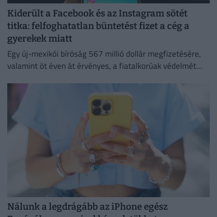
Kiderült a Facebook és az Instagram sötét
titka: felfoghatatlan büntetést fizet a cég a
gyerekek miatt
Egy új-mexikói bíróság 567 millió dollár megfizetésére,
valamint öt éven át érvényes, a fiatalkorúak védelmét
szolgáló intézkedések bevezetésére kötelezte a Metát,
Nálunk a legdrágább az iPhone egész