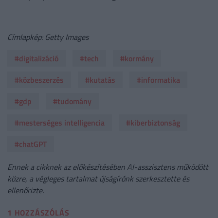
Címlapkép: Getty Images
#digitalizáció
#tech
#kormány
#közbeszerzés
#kutatás
#informatika
#gdp
#tudomány
#mesterséges intelligencia
#kiberbiztonság
#chatGPT
Ennek a cikknek az előkészítésében AI-asszisztens működött
közre, a végleges tartalmat újságírónk szerkesztette és
ellenőrizte.
1 HOZZÁSZÓLÁS