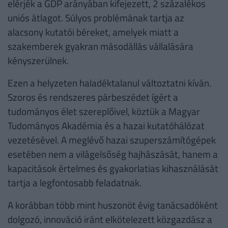
elérjék a GDP arányában kifejezett, 2 százalékos
uniós átlagot. Súlyos problémának tartja az
alacsony kutatói béreket, amelyek miatt a
szakemberek gyakran másodállás vállalására
kényszerülnek.
Ezen a helyzeten haladéktalanul változtatni kíván.
Szoros és rendszeres párbeszédet ígért a
tudományos élet szereplőivel, köztük a Magyar
Tudományos Akadémia és a hazai kutatóhálózat
vezetésével. A meglévő hazai szuperszámítógépek
esetében nem a világelsőség hajhászását, hanem a
kapacitások értelmes és gyakorlatias kihasználását
tartja a legfontosabb feladatnak.
A korábban több mint huszonöt évig tanácsadóként
dolgozó, innováció iránt elkötelezett közgazdász a