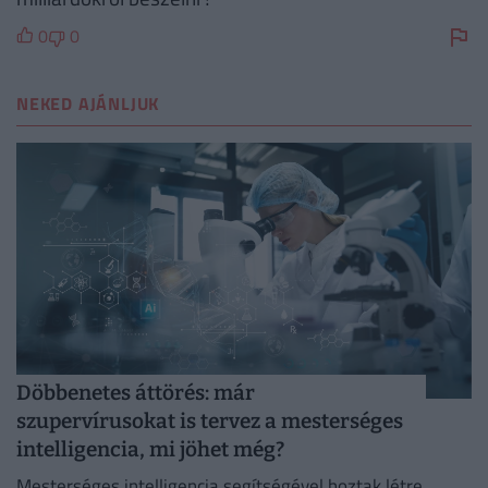
0
0
NEKED AJÁNLJUK
Döbbenetes áttörés: már
szupervírusokat is tervez a mesterséges
intelligencia, mi jöhet még?
Mesterséges intelligencia segítségével hoztak létre