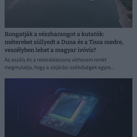
Kongatják a vészharangot a kutatók:
métereket süllyedt a Duna és a Tisza medre,
veszélyben lehet a magyar ivóvíz?
Az aszály és a rekordalacsony vízhozam ismét
megmutatja, hogy a vízjárási szélsőségek egyre
súlyosabb társadalmi, gazdasági és környezeti kihívást
jelentenek.