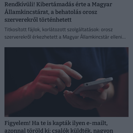
Rendkívüli! Kibertámadás érte a Magyar
Államkincstárat, a behatolás orosz
szerverekről történhetett
Titkosított fájlok, korlátozott szolgáltatások: orosz
szerverekről érkezhetett a Magyar Államkincstár elleni
támadás.
Figyelem! Ha te is kapták ilyen e-mailt,
azonnal töröld ki: csalók küldték, nagyon