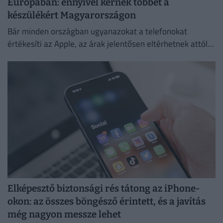
Európában: ennyivel kérnek többet a
készülékért Magyarországon
Bár minden országban ugyanazokat a telefonokat
értékesíti az Apple, az árak jelentősen eltérhetnek attól
függően, hol vásároljuk meg az új mobilunkat.
Elképesztő biztonsági rés tátong az iPhone-
okon: az összes böngésző érintett, és a javítás
még nagyon messze lehet