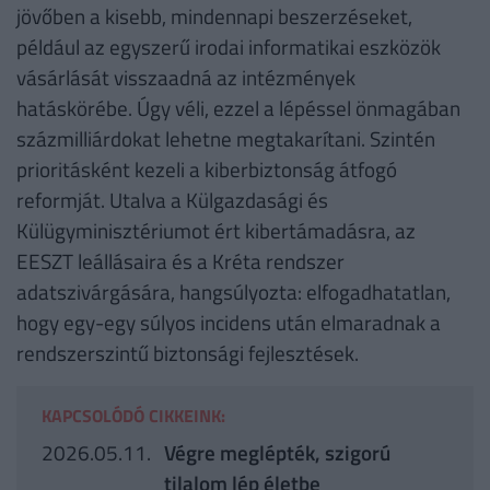
jövőben a kisebb, mindennapi beszerzéseket,
például az egyszerű irodai informatikai eszközök
vásárlását visszaadná az intézmények
hatáskörébe. Úgy véli, ezzel a lépéssel önmagában
százmilliárdokat lehetne megtakarítani. Szintén
prioritásként kezeli a kiberbiztonság átfogó
reformját. Utalva a Külgazdasági és
Külügyminisztériumot ért kibertámadásra, az
EESZT leállásaira és a Kréta rendszer
adatszivárgására, hangsúlyozta: elfogadhatatlan,
hogy egy-egy súlyos incidens után elmaradnak a
rendszerszintű biztonsági fejlesztések.
KAPCSOLÓDÓ CIKKEINK:
2026.05.11.
Végre meglépték, szigorú
tilalom lép életbe