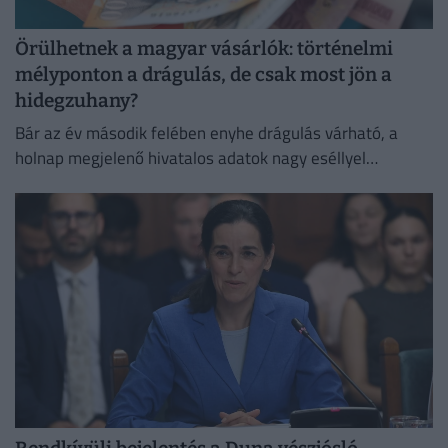
Örülhetnek a magyar vásárlók: történelmi
mélyponton a drágulás, de csak most jön a
hidegzuhany?
Bár az év második felében enyhe drágulás várható, a
holnap megjelenő hivatalos adatok nagy eséllyel
megerősítik a jegybank augusztusra tervezett
kamatvágását.