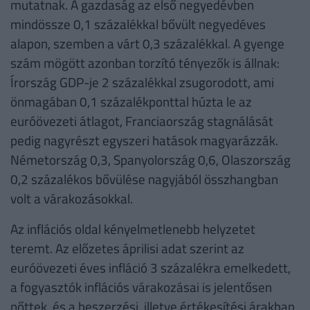
mutatnak. A gazdaság az első negyedévben
mindössze 0,1 százalékkal bővült negyedéves
alapon, szemben a várt 0,3 százalékkal. A gyenge
szám mögött azonban torzító tényezők is állnak:
Írország GDP-je 2 százalékkal zsugorodott, ami
önmagában 0,1 százalékponttal húzta le az
euróövezeti átlagot, Franciaország stagnálását
pedig nagyrészt egyszeri hatások magyarázzák.
Németország 0,3, Spanyolország 0,6, Olaszország
0,2 százalékos bővülése nagyjából összhangban
volt a várakozásokkal.
Az inflációs oldal kényelmetlenebb helyzetet
teremt. Az előzetes áprilisi adat szerint az
euróövezeti éves infláció 3 százalékra emelkedett,
a fogyasztók inflációs várakozásai is jelentősen
nőttek, és a beszerzési, illetve értékesítési árakban