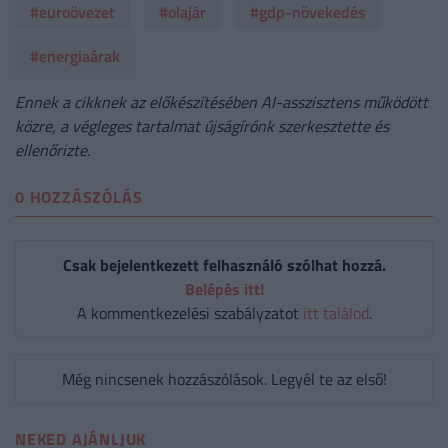
#euroövezet
#olajár
#gdp-növekedés
#energiaárak
Ennek a cikknek az előkészítésében AI-asszisztens működött
közre, a végleges tartalmat újságírónk szerkesztette és
ellenőrizte.
0 HOZZÁSZÓLÁS
Csak bejelentkezett felhasználó szólhat hozzá.
Belépés itt!
A kommentkezelési szabályzatot
itt találod
.
Még nincsenek hozzászólások. Legyél te az első!
NEKED AJÁNLJUK