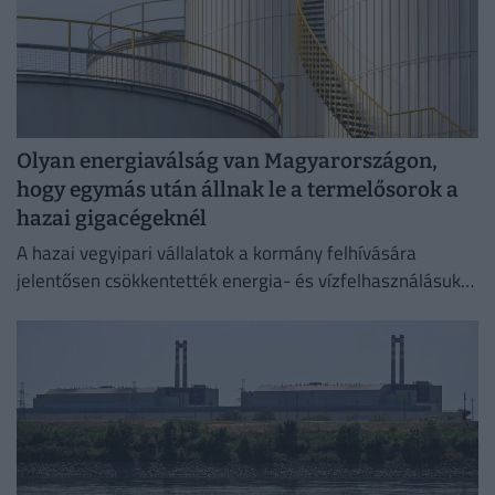
Olyan energiaválság van Magyarországon,
hogy egymás után állnak le a termelősorok a
hazai gigacégeknél
A hazai vegyipari vállalatok a kormány felhívására
jelentősen csökkentették energia- és vízfelhasználásukat
az elmúlt időszakban,