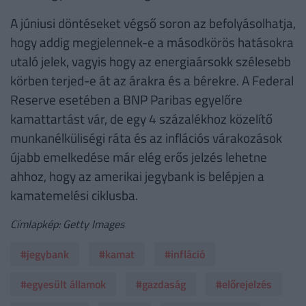
A júniusi döntéseket végső soron az befolyásolhatja,
hogy addig megjelennek-e a másodkörös hatásokra
utaló jelek, vagyis hogy az energiaársokk szélesebb
körben terjed-e át az árakra és a bérekre. A Federal
Reserve esetében a BNP Paribas egyelőre
kamattartást vár, de egy 4 százalékhoz közelítő
munkanélküliségi ráta és az inflációs várakozások
újabb emelkedése már elég erős jelzés lehetne
ahhoz, hogy az amerikai jegybank is belépjen a
kamatemelési ciklusba.
Címlapkép: Getty Images
#jegybank
#kamat
#infláció
#egyesült államok
#gazdaság
#előrejelzés