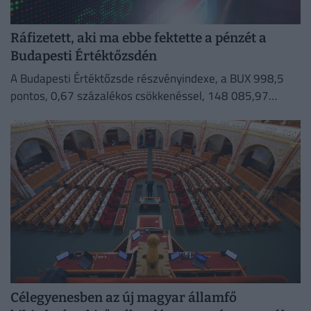
Ráfizetett, aki ma ebbe fektette a pénzét a
Budapesti Értéktőzsdén
A Budapesti Értéktőzsde részvényindexe, a BUX 998,5
pontos, 0,67 százalékos csökkenéssel, 148 085,97
ponton zárt szerdán.
Célegyenesben az új magyar államfő