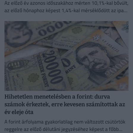
Az előző év azonos időszakához mérten 10,1%-kal bővült,
az előző hónaphoz képest 1,4%-kal mérséklődött az ipari
termelés
Hihetetlen menetelésben a forint: durva
számok érkeztek, erre kevesen számítottak az
év eleje óta
A forint árfolyama gyakorlatilag nem változott csütörtök
reggelre az előző délutáni jegyzéséhez képest a főbb