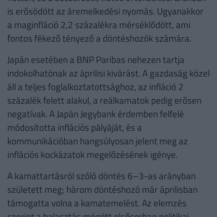
is erősödött az áremelkedési nyomás. Ugyanakkor
a maginfláció 2,2 százalékra mérséklődött, ami
fontos fékező tényező a döntéshozók számára.
Japán esetében a BNP Paribas nehezen tartja
indokolhatónak az áprilisi kivárást. A gazdaság közel
áll a teljes foglalkoztatottsághoz, az infláció 2
százalék felett alakul, a reálkamatok pedig erősen
negatívak. A Japán Jegybank érdemben felfelé
módosította inflációs pályáját, és a
kommunikációban hangsúlyosan jelent meg az
inflációs kockázatok megelőzésének igénye.
A kamattartásról szóló döntés 6–3-as arányban
született meg; három döntéshozó már áprilisban
támogatta volna a kamatemelést. Az elemzés
szerint a halasztás mögött elsősorban politikai