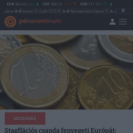
EUR
365.44
0.03
CHF
390.23
-0.11
USD
317.15
0.17
-0
Vasas FC
|
Győri ETO FC
4-0
Nyíregyháza
|
Újpest FC
4-2
Debreceni VSC
|
Bud
GAZDASÁG
Stagflációs csapda fenyegeti Európát: