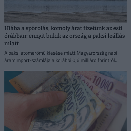
Hiába a spórolás, komoly árat fizetünk az esti
órákban: ennyit bukik az ország a paksi leállás
miatt
A paksi atomerőmű kiesése miatt Magyarország napi
áramimport-számlája a korábbi 0,6 milliárd forintról
mintegy 4 milliárd forintra ugrott.