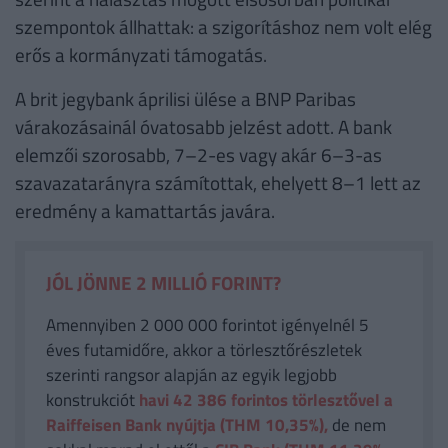
szempontok állhattak: a szigorításhoz nem volt elég
erős a kormányzati támogatás.
A brit jegybank áprilisi ülése a BNP Paribas
várakozásainál óvatosabb jelzést adott. A bank
elemzői szorosabb, 7–2-es vagy akár 6–3-as
szavazatarányra számítottak, ehelyett 8–1 lett az
eredmény a kamattartás javára.
JÓL JÖNNE 2 MILLIÓ FORINT?
Amennyiben 2 000 000 forintot igényelnél 5
éves futamidőre, akkor a törlesztőrészletek
szerinti rangsor alapján az egyik legjobb
konstrukciót
havi 42 386
forintos törlesztővel a
Raiffeisen Bank nyújtja (THM 10,35%),
de nem