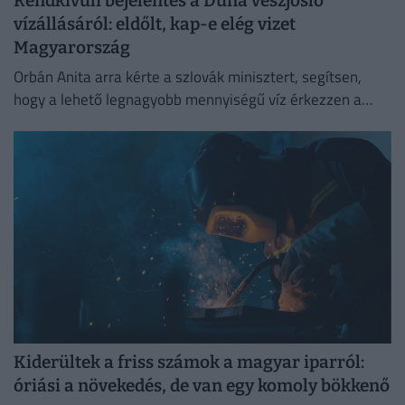
Rendkívüli bejelentés a Duna vészjósló
vízállásáról: eldőlt, kap-e elég vizet
Magyarország
Orbán Anita arra kérte a szlovák minisztert, segítsen,
hogy a lehető legnagyobb mennyiségű víz érkezzen a
Dunán Magyarországra,
Kiderültek a friss számok a magyar iparról:
óriási a növekedés, de van egy komoly bökkenő