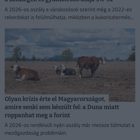
A 2026-os aszály a várakozások szerint még a 2022-es
rekordokat is felülmúlhatja, miközben a kukoricatermés
jelentős visszaesése miatt Magyarország ismét importra
szorulhat.
Olyan krízis érte el Magyarországot,
amire senki sem készült fel: a Duna miatt
roppanhat meg a forint
A 2026-os rendkívüli nyári aszály már messze túlmutat a
mezőgazdaság problémáin.