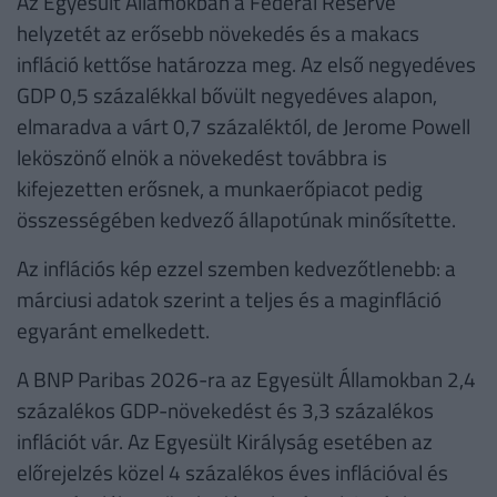
Az Egyesült Államokban a Federal Reserve
helyzetét az erősebb növekedés és a makacs
infláció kettőse határozza meg. Az első negyedéves
GDP 0,5 százalékkal bővült negyedéves alapon,
elmaradva a várt 0,7 százaléktól, de Jerome Powell
leköszönő elnök a növekedést továbbra is
kifejezetten erősnek, a munkaerőpiacot pedig
összességében kedvező állapotúnak minősítette.
Az inflációs kép ezzel szemben kedvezőtlenebb: a
márciusi adatok szerint a teljes és a maginfláció
egyaránt emelkedett.
A BNP Paribas 2026-ra az Egyesült Államokban 2,4
százalékos GDP-növekedést és 3,3 százalékos
inflációt vár. Az Egyesült Királyság esetében az
előrejelzés közel 4 százalékos éves inflációval és