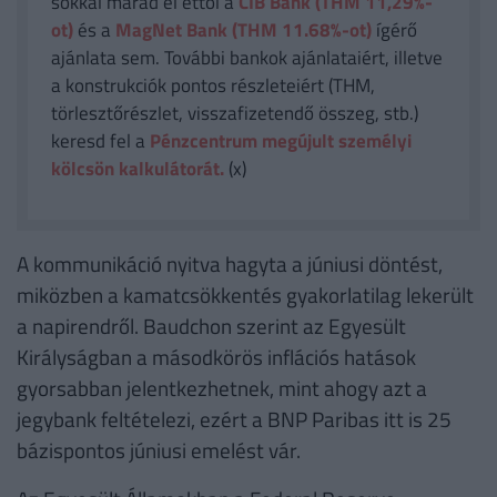
sokkal marad el ettől a
CIB Bank (THM 11,29%-
ot)
és a
MagNet Bank (THM 11.68%-ot)
ígérő
ajánlata sem. További bankok ajánlataiért, illetve
a konstrukciók pontos részleteiért (THM,
törlesztőrészlet, visszafizetendő összeg, stb.)
keresd fel a
Pénzcentrum megújult személyi
kölcsön kalkulátorát.
(x)
A kommunikáció nyitva hagyta a júniusi döntést,
miközben a kamatcsökkentés gyakorlatilag lekerült
a napirendről. Baudchon szerint az Egyesült
Királyságban a másodkörös inflációs hatások
gyorsabban jelentkezhetnek, mint ahogy azt a
jegybank feltételezi, ezért a BNP Paribas itt is 25
bázispontos júniusi emelést vár.