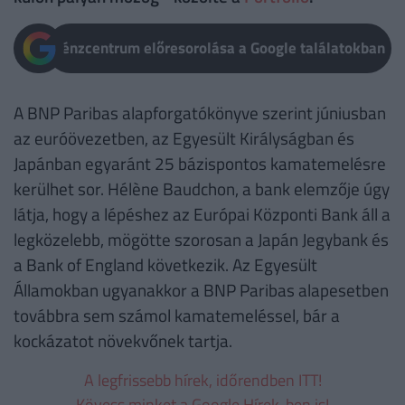
Pénzcentrum előresorolása a Google találatokban
A BNP Paribas alapforgatókönyve szerint júniusban
az euróövezetben, az Egyesült Királyságban és
Japánban egyaránt 25 bázispontos kamatemelésre
kerülhet sor. Hélène Baudchon, a bank elemzője úgy
látja, hogy a lépéshez az Európai Központi Bank áll a
legközelebb, mögötte szorosan a Japán Jegybank és
a Bank of England következik. Az Egyesült
Államokban ugyanakkor a BNP Paribas alapesetben
továbbra sem számol kamatemeléssel, bár a
kockázatot növekvőnek tartja.
A legfrissebb hírek, időrendben ITT!
Kövess minket a Google Hírek-ben is!