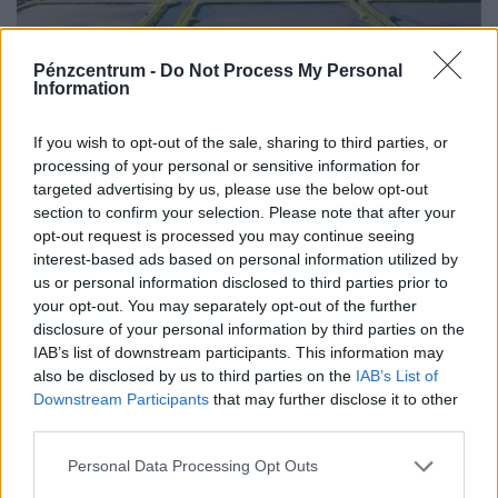
Pénzcentrum -
Do Not Process My Personal
Information
Végveszélyben a magyar halastavak:
If you wish to opt-out of the sale, sharing to third parties, or
processing of your personal or sensitive information for
emberfeletti küzdelem folyik a
targeted advertising by us, please use the below opt-out
katasztrófa ellen
section to confirm your selection. Please note that after your
a hazai halgazdálkodók emberfeletti erőfeszítésekkel
opt-out request is processed you may continue seeing
küzdenek a tavak megmentéséért
interest-based ads based on personal information utilized by
us or personal information disclosed to third parties prior to
your opt-out. You may separately opt-out of the further
disclosure of your personal information by third parties on the
IAB’s list of downstream participants. This information may
also be disclosed by us to third parties on the
IAB’s List of
Downstream Participants
that may further disclose it to other
third parties.
Personal Data Processing Opt Outs