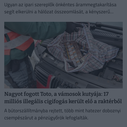
Ugyan az ipari szereplők önkéntes árammegtakarítása
segít elkerülni a hálózat összeomlását, a kényszerű
leállások és a súlyos aszály hetente akár 0,1 százalékkal
is csökkenthetik a...
Nagyot fogott Toto, a vámosok kutyája: 17
milliós illegális cigifogás került elő a raktérből
A bútorszállítmányba rejtett, több mint hatezer doboznyi
csempészárut a pénzügyőrök lefoglalták.