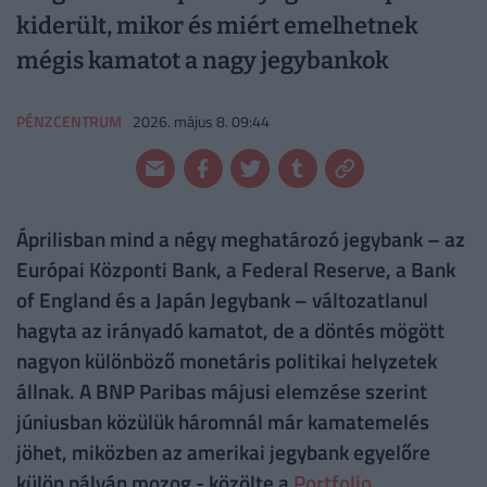
kiderült, mikor és miért emelhetnek
mégis kamatot a nagy jegybankok
PÉNZCENTRUM
2026. május 8. 09:44
Áprilisban mind a négy meghatározó jegybank – az
Európai Központi Bank, a Federal Reserve, a Bank
of England és a Japán Jegybank – változatlanul
hagyta az irányadó kamatot, de a döntés mögött
nagyon különböző monetáris politikai helyzetek
állnak. A BNP Paribas májusi elemzése szerint
júniusban közülük háromnál már kamatemelés
jöhet, miközben az amerikai jegybank egyelőre
külön pályán mozog - közölte a
Portfolio
.