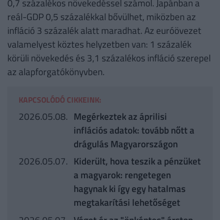
0,7 százalékos növekedéssel számol. Japánban a
reál-GDP 0,5 százalékkal bővülhet, miközben az
infláció 3 százalék alatt maradhat. Az euróövezet
valamelyest köztes helyzetben van: 1 százalék
körüli növekedés és 3,1 százalékos infláció szerepel
az alapforgatókönyvben.
KAPCSOLÓDÓ CIKKEINK:
2026.05.08.
Megérkeztek az áprilisi
inflációs adatok: tovább nőtt a
drágulás Magyarországon
2026.05.07.
Kiderült, hova teszik a pénzüket
a magyarok: rengetegen
hagynak ki így egy hatalmas
megtakarítási lehetőséget
2026.05.07.
Véget ér az "önkéntes" árstop,