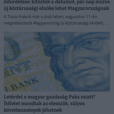
kihirdetése: kitűzték a dátumot, pár nap múlva
új köztársasági elnöke lehet Magyarországnak
A Tisza-frakció már a jövő héten, augusztus 11-én
megválasztaná Magyarország új köztársasági elnökét, az
erről szóló indítványt szerdán be is nyújtották az
Országgyűlésnek.
Letérdel a magyar gazdaság Paks miatt?
Ítéletet mondtak az elemzők, súlyos
következmények jöhetnek