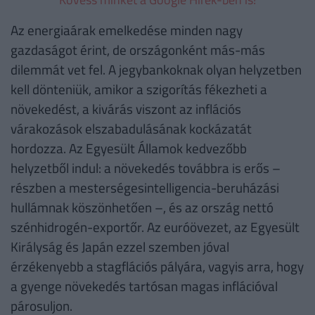
Az energiaárak emelkedése minden nagy
gazdaságot érint, de országonként más-más
dilemmát vet fel. A jegybankoknak olyan helyzetben
kell dönteniük, amikor a szigorítás fékezheti a
növekedést, a kivárás viszont az inflációs
várakozások elszabadulásának kockázatát
hordozza. Az Egyesült Államok kedvezőbb
helyzetből indul: a növekedés továbbra is erős –
részben a mesterségesintelligencia-beruházási
hullámnak köszönhetően –, és az ország nettó
szénhidrogén-exportőr. Az euróövezet, az Egyesült
Királyság és Japán ezzel szemben jóval
érzékenyebb a stagflációs pályára, vagyis arra, hogy
a gyenge növekedés tartósan magas inflációval
párosuljon.