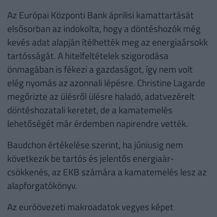
Az Európai Központi Bank áprilisi kamattartását
elsősorban az indokolta, hogy a döntéshozók még
kevés adat alapján ítélhették meg az energiaársokk
tartósságát. A hitelfeltételek szigorodása
önmagában is fékezi a gazdaságot, így nem volt
elég nyomás az azonnali lépésre. Christine Lagarde
megőrizte az ülésről ülésre haladó, adatvezérelt
döntéshozatali keretet, de a kamatemelés
lehetőségét már érdemben napirendre vették.
Baudchon értékelése szerint, ha júniusig nem
következik be tartós és jelentős energiaár-
csökkenés, az EKB számára a kamatemelés lesz az
alapforgatókönyv.
Az euróövezeti makroadatok vegyes képet