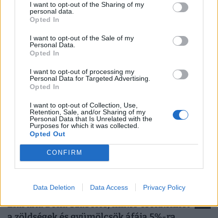
I want to opt-out of the Sharing of my
personal data.
Opted In
Rendkívüli bejelentés: 868 milliárdos
gigacsomag érkezik, rengeteg magyar
I want to opt-out of the Sale of my
Personal Data.
életét változtatja meg
Opted In
A kormány egy 868 milliárd forintos, átfogó energetikai
I want to opt-out of processing my
fejlesztési csomagot fogadott el az elmúlt évek
Personal Data for Targeted Advertising.
Opted In
elmaradásainak pótlására.
I want to opt-out of Collection, Use,
Retention, Sale, and/or Sharing of my
Personal Data that Is Unrelated with the
Purposes for which it was collected.
Opted Out
CONFIRM
Data Deletion
Data Access
Privacy Policy
Elárulta Bóna Szabolcs, mikor csökkenhet
a zöldségek és gyümölcsök áfája 5%-ra