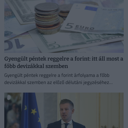
Gyengült péntek reggelre a forint: itt áll most a
főbb devizákkal szemben
Gyengült péntek reggelre a forint árfolyama a főbb
devizákkal szemben az előző délutáni jegyzéséhez
képest a nemzetközi devizakereskedelemben.