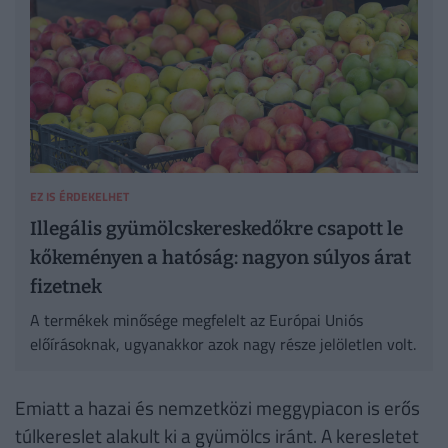
EZ IS ÉRDEKELHET
Illegális gyümölcskereskedőkre csapott le
kőkeményen a hatóság: nagyon súlyos árat
fizetnek
A termékek minősége megfelelt az Európai Uniós
előírásoknak, ugyanakkor azok nagy része jelöletlen volt.
Emiatt a hazai és nemzetközi meggypiacon is erős
túlkereslet alakult ki a gyümölcs iránt. A keresletet