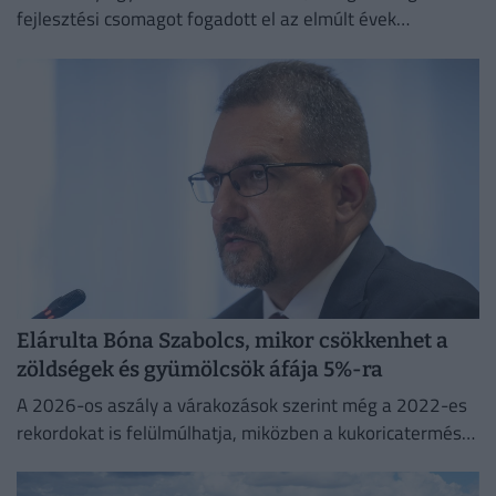
fejlesztési csomagot fogadott el az elmúlt évek
elmaradásainak pótlására.
Elárulta Bóna Szabolcs, mikor csökkenhet a
zöldségek és gyümölcsök áfája 5%-ra
A 2026-os aszály a várakozások szerint még a 2022-es
rekordokat is felülmúlhatja, miközben a kukoricatermés
jelentős visszaesése miatt Magyarország ismét importra
szorulhat.