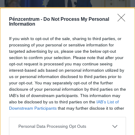
Pénzcentrum -
Do Not Process My Personal
Information
Magyar Péter: mától nincs szükség az önkéntes
If you wish to opt-out of the sale, sharing to third parties, or
processing of your personal or sensitive information for
fogyasztáscsökkentésre
targeted advertising by us, please use the below opt-out
A mai naptól megszűnik az önkéntes lakossági
section to confirm your selection. Please note that after your
fogyasztáscsökkentés, miután a kormány értékelése
opt-out request is processed you may continue seeing
interest-based ads based on personal information utilized by
szerint sikerült megvédeni Magyarország
us or personal information disclosed to third parties prior to
energiabiztonságát.
your opt-out. You may separately opt-out of the further
disclosure of your personal information by third parties on the
IAB’s list of downstream participants. This information may
also be disclosed by us to third parties on the
IAB’s List of
Downstream Participants
that may further disclose it to other
third parties.
Personal Data Processing Opt Outs