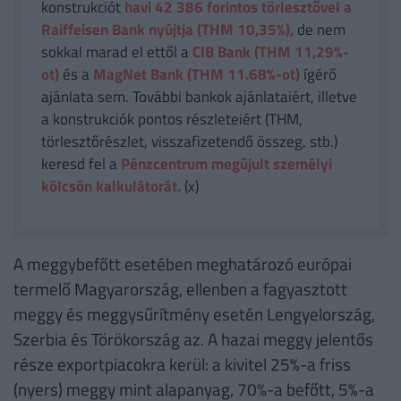
konstrukciót
havi 42 386
forintos törlesztővel a
Raiffeisen Bank nyújtja (THM 10,35%),
de nem
sokkal marad el ettől a
CIB Bank (THM 11,29%-
ot)
és a
MagNet Bank (THM 11.68%-ot)
ígérő
ajánlata sem. További bankok ajánlataiért, illetve
a konstrukciók pontos részleteiért (THM,
törlesztőrészlet, visszafizetendő összeg, stb.)
keresd fel a
Pénzcentrum megújult személyi
kölcsön kalkulátorát.
(x)
A meggybefőtt esetében meghatározó európai
termelő Magyarország, ellenben a fagyasztott
meggy és meggysűrítmény esetén Lengyelország,
Szerbia és Törökország az. A hazai meggy jelentős
része exportpiacokra kerül: a kivitel 25%-a friss
(nyers) meggy mint alapanyag, 70%-a befőtt, 5%-a