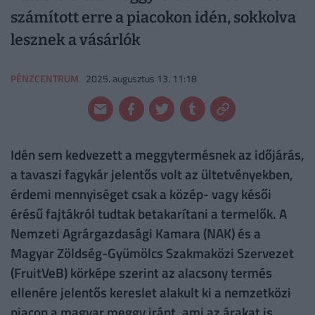
számított erre a piacokon idén, sokkolva
lesznek a vásárlók
PÉNZCENTRUM
2025. augusztus 13. 11:18
Idén sem kedvezett a meggytermésnek az időjárás,
a tavaszi fagykár jelentős volt az ültetvényekben,
érdemi mennyiséget csak a közép- vagy késői
érésű fajtákról tudtak betakarítani a termelők. A
Nemzeti Agrárgazdasági Kamara (NAK) és a
Magyar Zöldség-Gyümölcs Szakmaközi Szervezet
(FruitVeB) körképe szerint az alacsony termés
ellenére jelentős kereslet alakult ki a nemzetközi
piacon a magyar meggy iránt, ami az árakat is