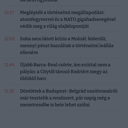
12:17
Meglépték a történelmi megállapodást:
atomfegyverrel és a NATO gigahadseregével
védik meg a világ olajközpontját
12:02
Soha nem látott krízis a Molnál: kiderült,
mennyi pénzt kaszáltak a történelmi leállás
ellenére
11:44
Újabb Barca-Real csörte, ám ezúttal nem a
pályán: a Citytől távozó Rodriért megy az
öldöklő harc
11:32
Döntöttek a Budapest–Belgrád vasútvonalról:
már tesztelik a rendszert, pár napig még a
menetrendbe is bele lehet szólni