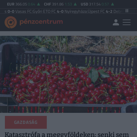
EUR
366.05
0.64
CHF
391.86
1.53
USD
317.54
0.57
as FC
|
Győri ETO FC
4-0
Nyíregyháza
|
Újpest FC
4-2
Debreceni VSC
|
Budapest
GAZDASÁG
Katasztrófa a meggyföldeken: senki sem