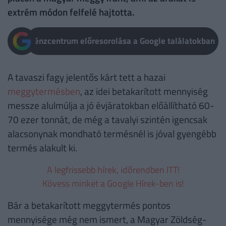
extrém módon felfelé hajtotta.
Pénzcentrum előresorolása a Google találatokban
A tavaszi fagy jelentős kárt tett a hazai
meggytermésben
, az idei betakarított mennyiség
messze alulmúlja a jó évjáratokban előállítható 60-
70 ezer tonnát, de még a tavalyi szintén igencsak
alacsonynak mondható termésnél is jóval gyengébb
termés alakult ki.
A legfrissebb hírek, időrendben ITT!
Kövess minket a Google Hírek-ben is!
Bár a betakarított meggytermés pontos
mennyisége még nem ismert, a Magyar Zöldség-