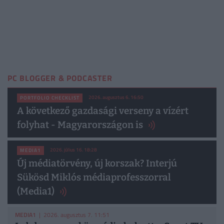
PC BLOGGER & PODCASTER
2026. augusztus 6. 16:50
PORTFOLIO CHECKLIST
A következő gazdasági verseny a vízért
folyhat - Magyarországon is
2026. július 16. 18:28
MEDIA1
Új médiatörvény, új korszak? Interjú
Sükösd Miklós médiaprofesszorral
(Media1)
MEDIA1
| 2026. augusztus 7. 11:51