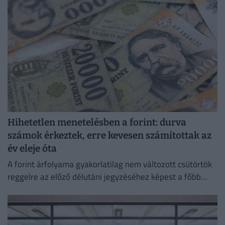
Hihetetlen menetelésben a forint: durva
számok érkeztek, erre kevesen számítottak az
év eleje óta
A forint árfolyama gyakorlatilag nem változott csütörtök
reggelre az előző délutáni jegyzéséhez képest a főbb
devizákkal szemben a bankközi piacon.