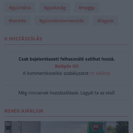
#gyümölcs
#gazdaság
#meggy
#termés
#gyümölcstermesztés
#fagyok
0 HOZZÁSZÓLÁS
Csak bejelentkezett felhasználó szólhat hozzá.
Belépés itt!
A kommentkezelési szabályzatot
itt találod
.
Még nincsenek hozzászólások. Legyél te az első!
NEKED AJÁNLJUK