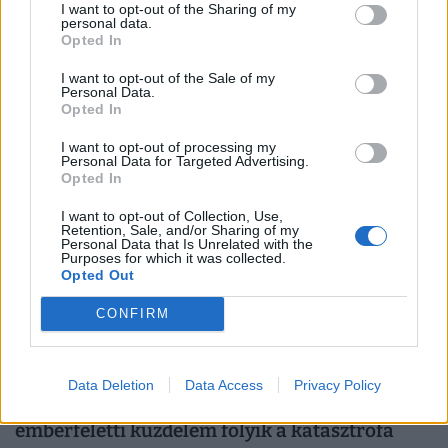
I want to opt-out of the Sharing of my
personal data.
Opted In
Devizapiac - Gyengült a forint
I want to opt-out of the Sale of my
Gyengült a forint a főbb devizákkal szemben csütörtökön
Personal Data.
Opted In
kora estére a bankközi devizapiacon reggelhez képest.
I want to opt-out of processing my
Personal Data for Targeted Advertising.
Opted In
I want to opt-out of Collection, Use,
Retention, Sale, and/or Sharing of my
Personal Data that Is Unrelated with the
Purposes for which it was collected.
Opted Out
CONFIRM
Data Deletion
Data Access
Privacy Policy
Végveszélyben a magyar halastavak:
emberfeletti küzdelem folyik a katasztrófa