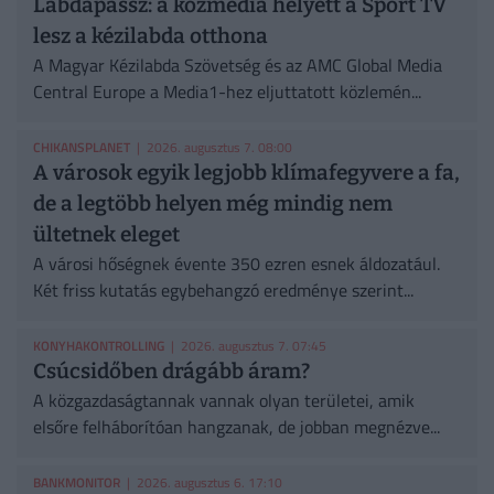
Labdapassz: a közmédia helyett a Sport TV
lesz a kézilabda otthona
A Magyar Kézilabda Szövetség és az AMC Global Media
Central Europe a Media1-hez eljuttatott közlemén...
CHIKANSPLANET
| 2026. augusztus 7. 08:00
A városok egyik legjobb klímafegyvere a fa,
de a legtöbb helyen még mindig nem
ültetnek eleget
A városi hőségnek évente 350 ezren esnek áldozatául.
Két friss kutatás egybehangzó eredménye szerint...
KONYHAKONTROLLING
| 2026. augusztus 7. 07:45
Csúcsidőben drágább áram?
A közgazdaságtannak vannak olyan területei, amik
elsőre felháborítóan hangzanak, de jobban megnézve...
BANKMONITOR
| 2026. augusztus 6. 17:10