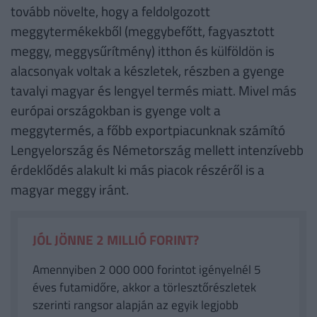
tovább növelte, hogy a feldolgozott
meggytermékekből (meggybefőtt, fagyasztott
meggy, meggysűrítmény) itthon és külföldön is
alacsonyak voltak a készletek, részben a gyenge
tavalyi magyar és lengyel termés miatt. Mivel más
európai országokban is gyenge volt a
meggytermés, a főbb exportpiacunknak számító
Lengyelország és Németország mellett intenzívebb
érdeklődés alakult ki más piacok részéről is a
magyar meggy iránt.
JÓL JÖNNE 2 MILLIÓ FORINT?
Amennyiben 2 000 000 forintot igényelnél 5
éves futamidőre, akkor a törlesztőrészletek
szerinti rangsor alapján az egyik legjobb