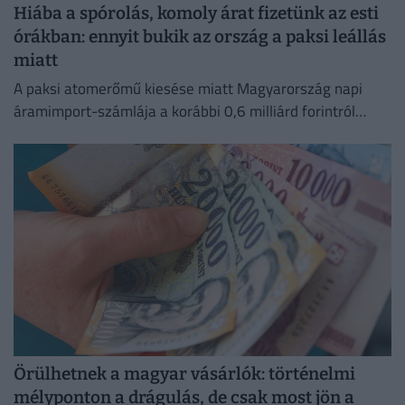
Hiába a spórolás, komoly árat fizetünk az esti
órákban: ennyit bukik az ország a paksi leállás
miatt
A paksi atomerőmű kiesése miatt Magyarország napi
áramimport-számlája a korábbi 0,6 milliárd forintról
mintegy 4 milliárd forintra ugrott.
Örülhetnek a magyar vásárlók: történelmi
mélyponton a drágulás, de csak most jön a