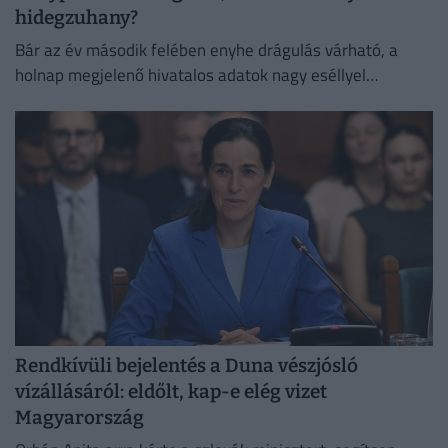
hidegzuhany?
Bár az év második felében enyhe drágulás várható, a
holnap megjelenő hivatalos adatok nagy eséllyel
megerősítik a jegybank augusztusra tervezett
kamatvágását.
Rendkívüli bejelentés a Duna vészjósló
vízállásáról: eldőlt, kap-e elég vizet
Magyarország