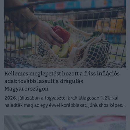
Kellemes meglepetést hozott a friss inflációs
adat: tovább lassult a drágulás
Magyarországon
2026. júliusában a fogyasztói árak átlagosan 1,2%-kal
haladták meg az egy évvel korábbiakat, júniushoz képest
pedig az árak 0,1%-kal csökkentek.