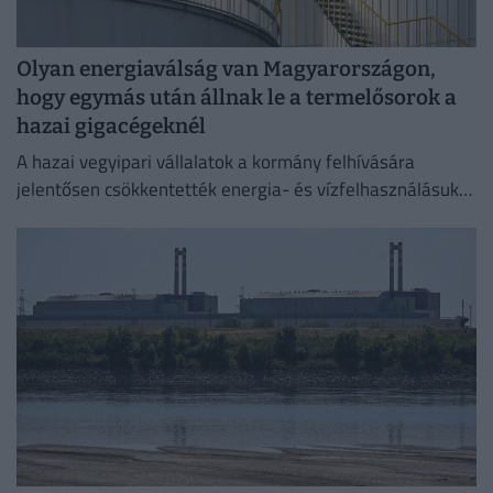
Olyan energiaválság van Magyarországon,
hogy egymás után állnak le a termelősorok a
hazai gigacégeknél
A hazai vegyipari vállalatok a kormány felhívására
jelentősen csökkentették energia- és vízfelhasználásukat
az elmúlt időszakban,