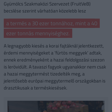
Gyümölcs Szakmaközi Szervezet (FruitVeB)
becslése szerint várhatóan közelebb lesz
a termés a 30 ezer tonnához, mint a 40
ezer tonnás mennyiséghez.
A legnagyobb kiesés a korai fajtáknál jelentkezett,
érdemi mennyiségeket a ’fürtös meggyek’ adtak,
ennek eredményeként a hazai feldolgozási szezon
is lerövidült. A tavaszi fagyok ugyanakkor nem csak
a hazai meggytermést tizedelték meg, a
jelentősebb európai meggytermelő országokban is
drasztikusak a terméskiesések.