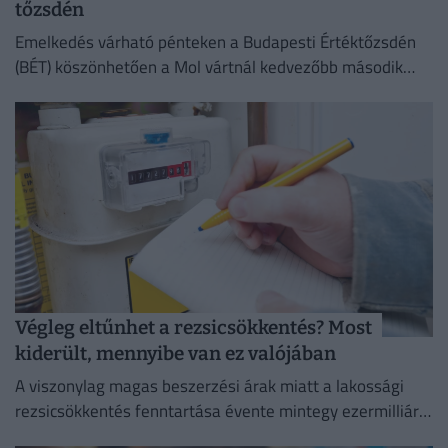
tőzsdén
Emelkedés várható pénteken a Budapesti Értéktőzsdén
(BÉT) köszönhetően a Mol vártnál kedvezőbb második
negyedéves eredményeinek az Equilor Befektetési Zrt.
elemzője szerint.
Végleg eltűnhet a rezsicsökkentés? Most
kiderült, mennyibe van ez valójában
A viszonylag magas beszerzési árak miatt a lakossági
rezsicsökkentés fenntartása évente mintegy ezermilliárd
forintos terhet ró a magyar költségvetésre.