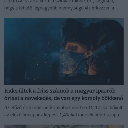
Orbán Anita arra kérte a szlovák minisztert, segítsen,
hogy a lehető legnagyobb mennyiségű víz érkezzen a
Dunán Magyarországra,
Kiderültek a friss számok a magyar iparról:
óriási a növekedés, de van egy komoly bökkenő
Az előző év azonos időszakához mérten 10,1%-kal bővült,
az előző hónaphoz képest 1,4%-kal mérséklődött az ipari
termelés