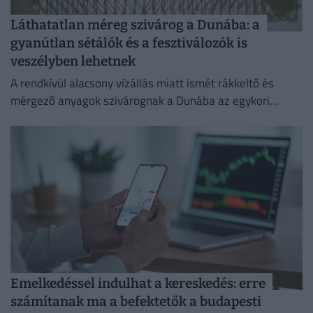
Láthatatlan méreg szivárog a Dunába: a
gyanútlan sétálók és a fesztiválozók is
veszélyben lehetnek
A rendkívül alacsony vízállás miatt ismét rákkeltő és
mérgező anyagok szivárognak a Dunába az egykori
Óbudai Gázgyár területéről.
Emelkedéssel indulhat a kereskedés: erre
számítanak ma a befektetők a budapesti