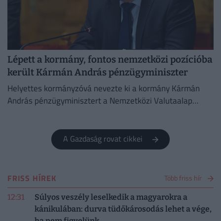
Lépett a kormány, fontos nemzetközi pozícióba
került Kármán András pénzügyminiszter
Helyettes kormányzóvá nevezte ki a kormány Kármán
András pénzügyminisztert a Nemzetközi Valutaalap
kormányzótanácsában.
A Gazdaság rovat cikkei
FRISS HÍREK
Több friss hír
12:31
Súlyos veszély leselkedik a magyarokra a
kánikulában: durva tüdőkárosodás lehet a vége,
ha nem figyelünk