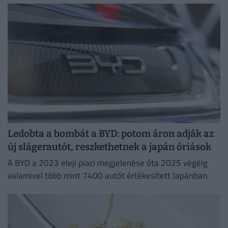
Ledobta a bombát a BYD: potom áron adják az
új slágerautót, reszkethetnek a japán óriások
A BYD a 2023 eleji piaci megjelenése óta 2025 végéig
valamivel több mint 7400 autót értékesített Japánban.