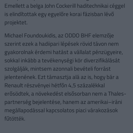
Emellett a belga John Cockerill haditechnikai céggel
is elindítottak egy egyelőre korai fázisban lévő
projektet.
Michael Foundoukidis, az ODDO BHF elemzője
szerint ezek a hadiipari lépések rövid távon nem
gyakorolnak érdemi hatást a vállalat pénzügyeire,
sokkal inkább a tevékenységi kör diverzifikálását
szolgálják, mintsem azonnali bevételi forrást
jelentenének. Ezt támasztja alá az is, hogy bár a
Renault részvényei hétfőn 4,5 százalékkal
erősödtek, a növekedést elsősorban nem a Thales-
partnerség bejelentése, hanem az amerikai–iráni
megállapodással kapcsolatos piaci várakozások
fűtötték.