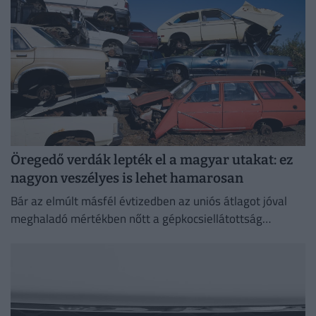
Öregedő verdák lepték el a magyar utakat: ez
nagyon veszélyes is lehet hamarosan
Bár az elmúlt másfél évtizedben az uniós átlagot jóval
meghaladó mértékben nőtt a gépkocsiellátottság
Magyarországon, a járműállomány folyamatosan
öregszik.