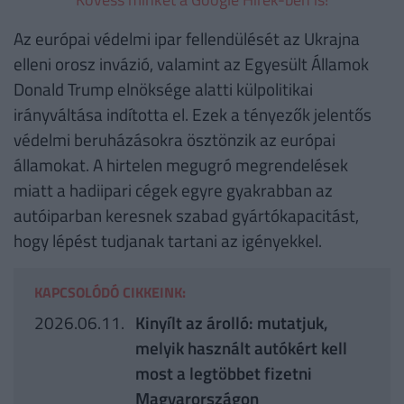
Az európai védelmi ipar fellendülését az Ukrajna
elleni orosz invázió, valamint az Egyesült Államok
Donald Trump elnöksége alatti külpolitikai
irányváltása indította el. Ezek a tényezők jelentős
védelmi beruházásokra ösztönzik az európai
államokat. A hirtelen megugró megrendelések
miatt a hadiipari cégek egyre gyakrabban az
autóiparban keresnek szabad gyártókapacitást,
hogy lépést tudjanak tartani az igényekkel.
KAPCSOLÓDÓ CIKKEINK:
2026.06.11.
Kinyílt az árolló: mutatjuk,
melyik használt autókért kell
most a legtöbbet fizetni
Magyarországon