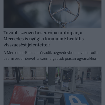
Tovább szenved az európai autóipar, a
Mercedes is nyögi a kínaiakat: brutális
visszaesést jelentettek
A Mercedes-Benz a második negyedévben növelni tudta
üzemi eredményét, a személyautók piacán ugyanakkor –
különösen a kínai eladások meredek visszaesése miatt –
romlott a jövedelmezőség.