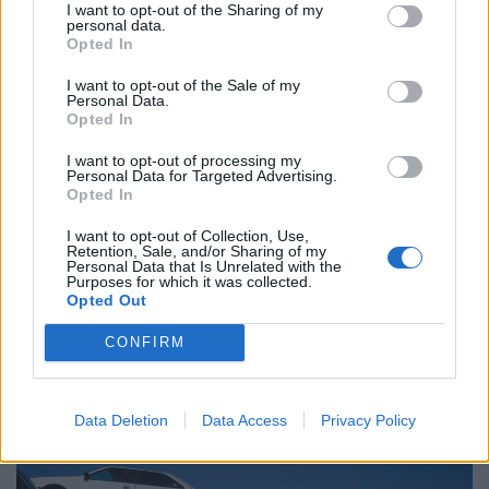
drasztikusan, több mint 30 százalékkal nőtt az elmúlt egy
I want to opt-out of the Sharing of my
personal data.
évben.
Opted In
I want to opt-out of the Sale of my
Personal Data.
Opted In
I want to opt-out of processing my
Personal Data for Targeted Advertising.
Opted In
I want to opt-out of Collection, Use,
Retention, Sale, and/or Sharing of my
Personal Data that Is Unrelated with the
Purposes for which it was collected.
Opted Out
Most futott be: nagyot zuhan hamarosan a 95-
CONFIRM
ös benzin ára, eddig kell várni a tankolással
A 95-ös benzin átlagára hét, a gázolajé pedig három
forinttal lesz kevesebb, mint eddig volt. Az ok: a kedvező
Data Deletion
Data Access
Privacy Policy
piaci környezet és a nemzetközi változások.