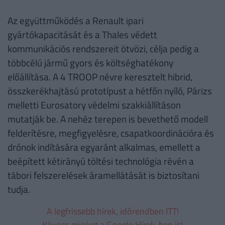
Az együttműködés a Renault ipari
gyártókapacitását és a Thales védett
kommunikációs rendszereit ötvözi, célja pedig a
többcélú jármű gyors és költséghatékony
előállítása. A 4 TROOP névre keresztelt hibrid,
összkerékhajtású prototípust a hétfőn nyíló, Párizs
melletti Eurosatory védelmi szakkiállításon
mutatják be. A nehéz terepen is bevethető modell
felderítésre, megfigyelésre, csapatkoordinációra és
drónok indítására egyaránt alkalmas, emellett a
beépített kétirányú töltési technológia révén a
tábori felszerelések áramellátását is biztosítani
tudja.
A legfrissebb hírek, időrendben ITT!
Kövess minket a Google Hírek-ben is!