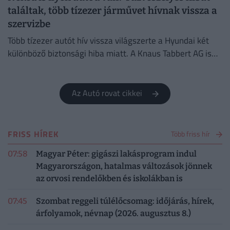
találtak, több tízezer járművet hívnak vissza a
szervizbe
Több tízezer autót hív vissza világszerte a Hyundai két
különböző biztonsági hiba miatt. A Knaus Tabbert AG is
több ezer lakóautót rendel vissza ellenőrzésre.
Az Autó rovat cikkei
FRISS HÍREK
Több friss hír
07:58
Magyar Péter: gigászi lakásprogram indul
Magyarországon, hatalmas változások jönnek
az orvosi rendelőkben és iskolákban is
07:45
Szombat reggeli túlélőcsomag: időjárás, hírek,
árfolyamok, névnap (2026. augusztus 8.)