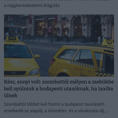
a nagykereskedelmi drágulás
Kész, ennyi volt: szombattól mélyen a zsebükbe
kell nyúlniuk a budapesti utazóknak, ha taxiba
ülnek
Szombattól többet kell fizetni a budapesti taxizásért:
emelkedik az alapdíj, a kilométer- és a várakozási díj,
emellett bevezetik a 800 forintos reptéri díjat is.