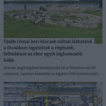
Újabb római kori kincsek váltak láthatóvá
a Dunában: izgatottak a régészek,
felbukkant az ókor egyik leghosszabb
hídja
Drónok segítségével térképezték fel a felszínre került
alapokat, nyomon követték az egykori híd nyomvonalát,
és felmérték a szerkezeti elemek állapotát.