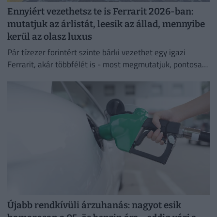
Ennyiért vezethetsz te is Ferrarit 2026-ban:
mutatjuk az árlistát, leesik az állad, mennyibe
kerül az olasz luxus
Pár tízezer forintért szinte bárki vezethet egy igazi
Ferrarit, akár többfélét is - most megmutatjuk, pontosan
mennyibe kerül a nem mindennapi élmény.
Újabb rendkívüli árzuhanás: nagyot esik