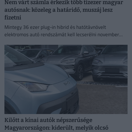
Nem várt számla érkezik több tízezer magyar
autósnak: közeleg a határidő, muszáj lesz
fizetni
Mintegy 36 ezer plug-in hibrid és hatótávnövelt
elektromos autó rendszámát kell lecserélni november
30-ig.
Kilőtt a kínai autók népszerűsége
Magyarországon: kiderült, melyik olcsó