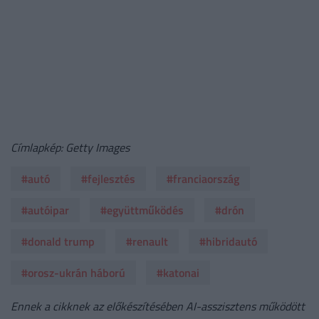
Címlapkép: Getty Images
#autó
#fejlesztés
#franciaország
#autóipar
#együttműködés
#drón
#donald trump
#renault
#hibridautó
#orosz-ukrán háború
#katonai
Ennek a cikknek az előkészítésében AI-asszisztens működött