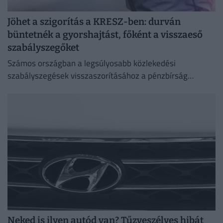
Jöhet a szigorítás a KRESZ-ben: durván
büntetnék a gyorshajtást, főként a visszaeső
szabályszegőket
Számos országban a legsúlyosabb közlekedési
szabályszegések visszaszorításához a pénzbírság
önmagában már nem elég.
Neked is ilyen autód van? Tűzveszélyes hibát