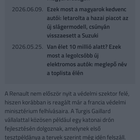
2026.06.09.
Ezek most a magyarok kedvenc
autói: letarolta a hazai piacot az
új slágermodell, csúnyán
visszaesett a Suzuki
2026.05.25.
Van élet 10 millió alatt? Ezek
most a legolcsóbb új
elektromos autók: meglepő név
a toplista élén
A Renault nem először nyit a védelmi szektor felé,
hiszen korábban is reagált már a francia védelmi
minisztérium felhívásaira. A Turgis Gaillard
vállalattal közösen például egy katonai drón
fejlesztésén dolgoznak, amelynek első
tesztpéldánya a tervek szerint még idén felszáll.