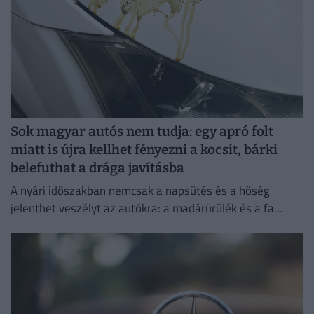
Sok magyar autós nem tudja: egy apró folt
miatt is újra kellhet fényezni a kocsit, bárki
belefuthat a drága javításba
A nyári időszakban nemcsak a napsütés és a hőség
jelenthet veszélyt az autókra: a madárürülék és a fa
gyantája is komoly károkat okozhat a fényezésben.