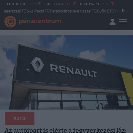
EUR
363.18
-2.23
CHF
388.84
-1.5
USD
314.21
-2.76
gi TE
5-2
Paksi FC
|
Ferencváros
0-0
Vasas FC
|
Győri ETO FC
4-0
Nyíregyháza
|
AUTÓ
Az autóipart is elérte a fegyverkezési láz: