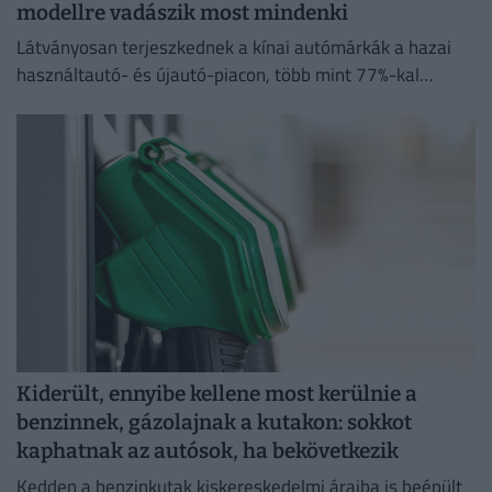
modellre vadászik most mindenki
Látványosan terjeszkednek a kínai autómárkák a hazai
használtautó- és újautó-piacon, több mint 77%-kal
emelkedett a kínai modellek iránti érdeklődések száma
tavalyhoz képest.
Kiderült, ennyibe kellene most kerülnie a
benzinnek, gázolajnak a kutakon: sokkot
kaphatnak az autósok, ha bekövetkezik
Kedden a benzinkutak kiskereskedelmi áraiba is beépült