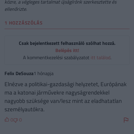
közre, a végleges tartalmat újságírónk szerkesztette és
ellenőrizte.
1 HOZZÁSZÓLÁS
Csak bejelentkezett felhasználó szólhat hozzá.
Belépés itt!
A kommentkezelési szabályzatot
itt találod
.
Felix DeSouza
1 hónapja
Elnézve a politikai-gazdasági helyzetet, Európának
ma a katonai járművekre nagyságrendekkel
nagyobb szüksége van/lesz mint az eladhatatlan
személyautókra.
0
0