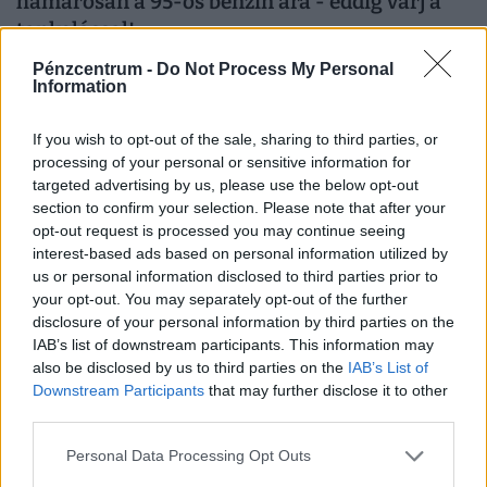
hamarosan a 95-ös benzin ára - eddig várj a
tankolással!
A pénteki nagykereskedelmi árcsökkentés újabb
Pénzcentrum -
Do Not Process My Personal
Information
lendületet adhat az üzemanyagárak mérséklődésének:
If you wish to opt-out of the sale, sharing to third parties, or
processing of your personal or sensitive information for
targeted advertising by us, please use the below opt-out
section to confirm your selection. Please note that after your
opt-out request is processed you may continue seeing
interest-based ads based on personal information utilized by
us or personal information disclosed to third parties prior to
your opt-out. You may separately opt-out of the further
disclosure of your personal information by third parties on the
IAB’s list of downstream participants. This information may
also be disclosed by us to third parties on the
IAB’s List of
Downstream Participants
that may further disclose it to other
Komoly fordulat a hazai autópiacon:
third parties.
megrohamozták a vevők ezeket a kocsikat
Personal Data Processing Opt Outs
Az elektromos és hibrid modellek iránti kereslet