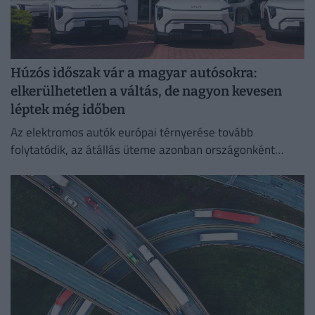
Húzós időszak vár a magyar autósokra:
elkerülhetetlen a váltás, de nagyon kevesen
léptek még időben
Az elektromos autók európai térnyerése tovább
folytatódik, az átállás üteme azonban országonként
jelentősen eltér.