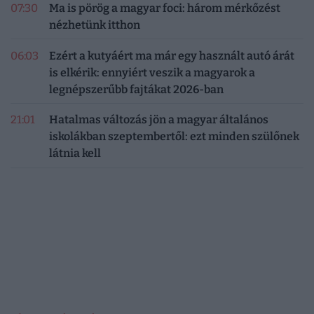
07:30
Ma is pörög a magyar foci: három mérkőzést
nézhetünk itthon
06:03
Ezért a kutyáért ma már egy használt autó árát
is elkérik: ennyiért veszik a magyarok a
legnépszerűbb fajtákat 2026-ban
21:01
Hatalmas változás jön a magyar általános
iskolákban szeptembertől: ezt minden szülőnek
látnia kell