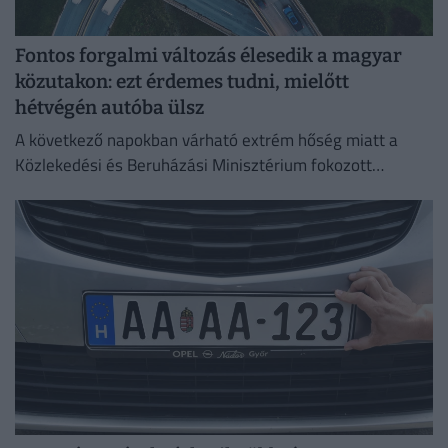
Fontos forgalmi változás élesedik a magyar
közutakon: ezt érdemes tudni, mielőtt
hétvégén autóba ülsz
A következő napokban várható extrém hőség miatt a
Közlekedési és Beruházási Minisztérium fokozott
óvatosságra kér minden közlekedőt.