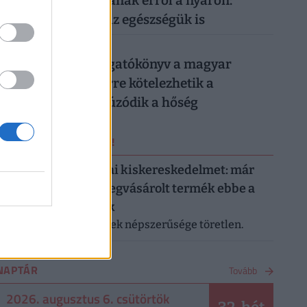
magyarok lemondanak erről a nyáron:
könnyen rámehet az egészségük is
026. augusztus 6.
Készül a válságforgatókönyv a magyar
munkahelyeken: erre kötelezhetik a
dolgozókat, ha elhúzódik a hőség
ERRŐL NE MARADJ LE!
Letarolták az európai kiskereskedelmet: már
minden második megvásárolt termék ebbe a
kategóriába tartozik
A saját márkás termékek népszerűsége töretlen.
NAPTÁR
Tovább
2026. augusztus 6. csütörtök