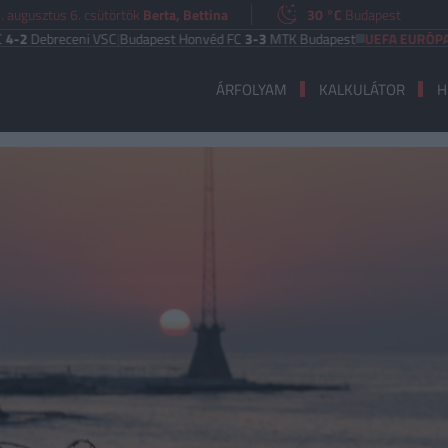
. augusztus 6. csütörtök
Berta, Bettina
30 °C
Budapest
eceni VSC
|
Budapest Honvéd FC
3-3
MTK Budapest
UEFA EURÓPA LIGA
Benf
ÁRFOLYAM
KALKULÁTOR
H