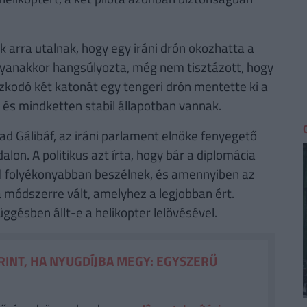
 arra utalnak, hogy egy iráni drón okozhatta a
ugyanakkor hangsúlyozta, még nem tisztázott, hogy
zkodó két katonát egy tengeri drón mentette ki a
b, és mindketten stabil állapotban vannak.
 Gálibáf, az iráni parlament elnöke fenyegető
lon. A politikus azt írta, hogy bár a diplomácia
al folyékonyabban beszélnek, és amennyiben az
a módszerre vált, amelyhez a legjobban ért.
ggésben állt-e a helikopter lelövésével.
RINT, HA NYUGDÍJBA MEGY: EGYSZERŰ