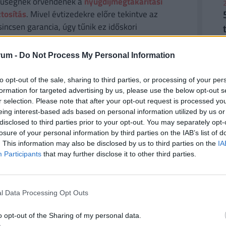
rűségnek örvendenek a
nyugdíjmegtakarítási
2
ztosítás
. Mivel évtizedekre előre tekintve az
sincsen garancia, úgy tűnik ez időskori
. De
mennyi pénzhez is juthatunk egy
n védhetjük ki egy ilyen megtakarítással pénzünk
rum -
Do Not Process My Personal Information
bben a cikkben
, illetve a Pénzcentrum
nyugdíj
2
to opt-out of the sale, sharing to third parties, or processing of your per
formation for targeted advertising by us, please use the below opt-out s
r selection. Please note that after your opt-out request is processed y
eing interest-based ads based on personal information utilized by us or
 különösen annak fényében, hogy Washington és
disclosed to third parties prior to your opt-out. You may separately opt-
lanak.
Trump határozott kijelentése, amely szerint
losure of your personal information by third parties on the IAB’s list of
2
. This information may also be disclosed by us to third parties on the
IA
ell, arra utal, hogy az amerikai fél katonai
Participants
that may further disclose it to other third parties.
l Data Processing Opt Outs
2
ld trump
#támadás
#irán
#hadsereg
o opt-out of the Sharing of my personal data.