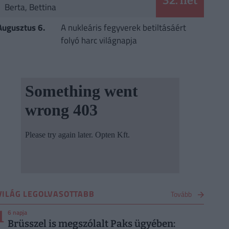
32. hét
Berta, Bettina
Augusztus 6.
A nukleáris fegyverek betiltásáért
folyó harc világnapja
VILÁG LEGOLVASOTTABB
Tovább
1
6 napja
Brüsszel is megszólalt Paks ügyében: