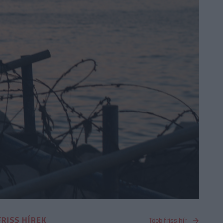
FRISS HÍREK
Több friss hír