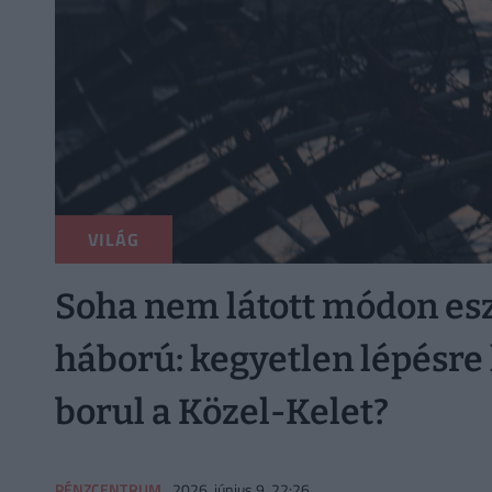
VILÁG
Soha nem látott módon esz
háború: kegyetlen lépésre
borul a Közel-Kelet?
PÉNZCENTRUM
2026. június 9. 22:26