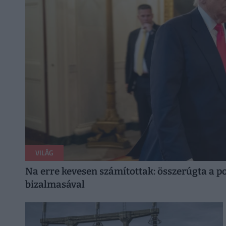
VILÁG
Na erre kevesen számítottak: összerúgta a p
bizalmasával