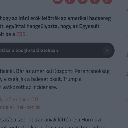
 hogy az iráni erők lelőtték az amerikai hadsereg
t, egyúttal hangsúlyozta, hogy az Egyesült
lt be a
CBS
.
lása a Google találatokban
tjainál. Bár az amerikai Központi Parancsnokság
vizsgálják a baleset okait, Trump a
vatkozott az incidensre.
ek, időrendben ITT!
oogle Hírek-ben is!
oztatása szerint az irániak lőtték le a Hormuzi-
 helikoptert, a két pilóta azonban biztonságban