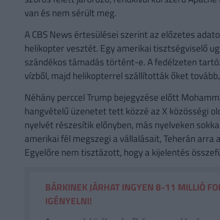
van és nem sérült meg.
A CBS News értesülései szerint az előzetes adatok
helikopter vesztét. Egy amerikai tisztségviselő 
szándékos támadás történt-e. A fedélzeten tartó
vízből, majd helikopterrel szállították őket továb
Néhány perccel Trump bejegyzése előtt Mohammad
hangvételű üzenetet tett közzé az X közösségi olda
nyelvét részesítik előnyben, más nyelveken sokk
amerikai fél megszegi a vállalásait, Teherán arra 
Egyelőre nem tisztázott, hogy a kijelentés összefü
BÁRKINEK JÁRHAT INGYEN 8-11 MILLIÓ FO
IGÉNYELNI!