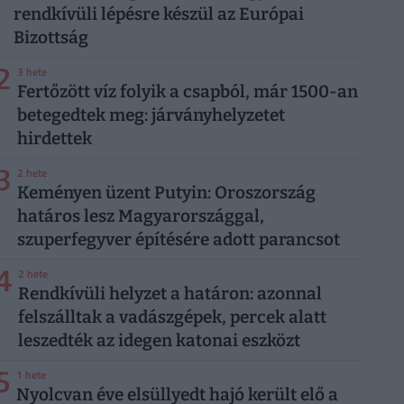
rendkívüli lépésre készül az Európai
Bizottság
2
3 hete
Fertőzött víz folyik a csapból, már 1500-an
betegedtek meg: járványhelyzetet
hirdettek
3
2 hete
Keményen üzent Putyin: Oroszország
határos lesz Magyarországgal,
szuperfegyver építésére adott parancsot
4
2 hete
Rendkívüli helyzet a határon: azonnal
felszálltak a vadászgépek, percek alatt
leszedték az idegen katonai eszközt
5
1 hete
Nyolcvan éve elsüllyedt hajó került elő a