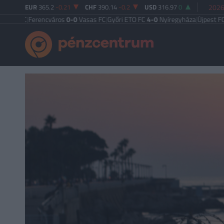
EUR
365.2
-0.21
CHF
390.14
-0.2
USD
316.97
0
2026
Ferencváros
0-0
Vasas FC
|
Győri ETO FC
4-0
Nyíregyháza
|
Újpest FC
4-2
Debr