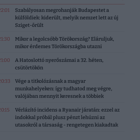
22:01
Szabályosan megrohanják Budapestet a
külföldiek: kiderült, melyik nemzet lett az új
Sziget-őrült
21:30
Mikor a legolcsóbb Törökország? Eláruljuk,
mikor érdemes Törökországba utazni
21:00
A Hatoslottó nyerőszámai a 32. héten,
csütörtökön
20:33
Vége a titkolózásnak a magyar
munkahelyeken: így tudhatod meg végre,
valójában mennyit keresnek a többiek
20:15
Vérlázító incidens a Ryanair járatán: ezzel az
indokkal próbál plusz pénzt lehúzni az
utasokról a társaság - rengetegen kiakadtak