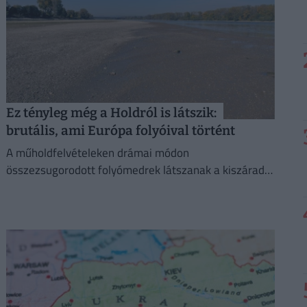
Ez tényleg még a Holdról is látszik:
brutális, ami Európa folyóival történt
A műholdfelvételeken drámai módon
összezsugorodott folyómedrek látszanak a kiszáradt
tájban, ahol a visszahúzódó víz hatalmas
partszakaszokat és eddig felszín alatti homokpadokat
tárt fel.