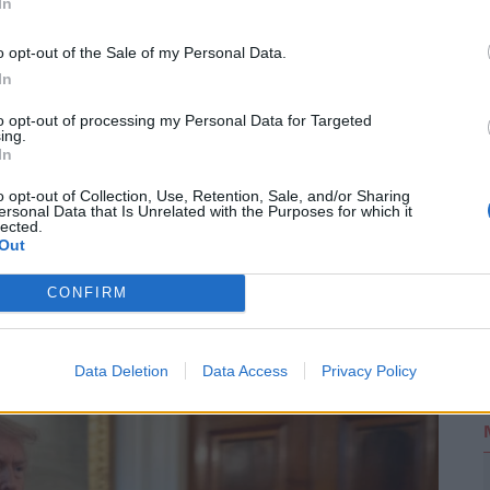
gyveres konfliktus
In
o opt-out of the Sale of my Personal Data.
t közre, a végleges tartalmat újságírónk szerkesztette és
2
In
to opt-out of processing my Personal Data for Targeted
ing.
In
o opt-out of Collection, Use, Retention, Sale, and/or Sharing
áló szólhat hozzá.
Belépés itt!
ersonal Data that Is Unrelated with the Purposes for which it
lected.
zabályzatot
itt találod
.
Out
CONFIRM
ások. Legyél te az első!
Data Deletion
Data Access
Privacy Policy