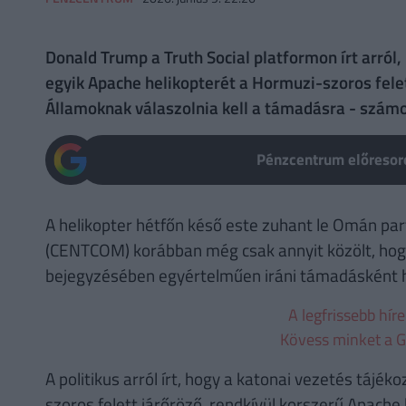
Donald Trump a Truth Social platformon írt arról,
egyik Apache helikopterét a Hormuzi-szoros felet
Államoknak válaszolnia kell a támadásra - számo
Pénzcentrum előresoro
A helikopter hétfőn késő este zuhant le Omán par
(CENTCOM) korábban még csak annyit közölt, hogy 
bejegyzésében egyértelműen iráni támadásként hi
A legfrissebb hír
Kövess minket a G
A politikus arról írt, hogy a katonai vezetés tájék
szoros felett járőröző, rendkívül korszerű Apache