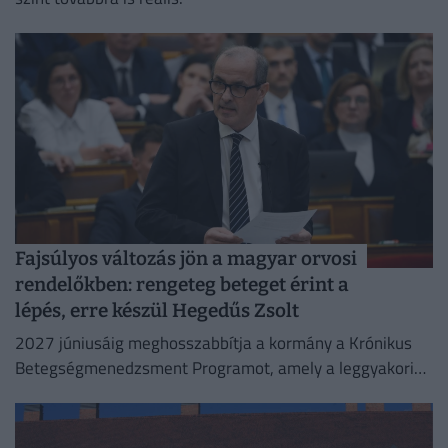
Fajsúlyos változás jön a magyar orvosi
rendelőkben: rengeteg beteget érint a
lépés, erre készül Hegedűs Zsolt
2027 júniusáig meghosszabbítja a kormány a Krónikus
Betegségmenedzsment Programot, amely a leggyakoribb
krónikus betegségek háziorvosi gondozását támogatja.