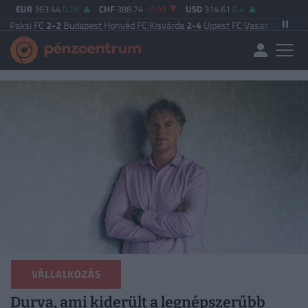
EUR
363.44
0.26
CHF
388.74
-0.09
USD
314.61
0.4
FC
2-2
Budapest Honvéd FC
|
Kisvárda
2-4
Újpest FC
|
Vasas FC
5-0
Zalaegersz
VÁLLALKOZÁS
Durva, ami kiderült a legnépszerűbb