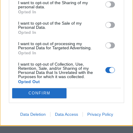
I want to opt-out of the Sharing of my
kihívásokkal teli: gyorsan változik a szabályozási és
personal data.
Opted In
gazdasági környezet, ami megnehezíti a hosszú
távú tervezést. Ez nem ideális környezet egy induló
I want to opt-out of the Sale of my
Personal Data.
cégnek.
Opted In
I want to opt-out of processing my
Personal Data for Targeted Advertising.
Opted In
I want to opt-out of Collection, Use,
Retention, Sale, and/or Sharing of my
Personal Data that Is Unrelated with the
Purposes for which it was collected.
Opted Out
CONFIRM
Data Deletion
Data Access
Privacy Policy