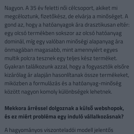
Nagyon. A 35 év feletti női célcsoport, akiket mi
megcéloztunk, fizetőkész, de elvárja a minőséget. A
gond az, hogy a hatóanyagok ára drasztikusan eltér:
egy olcsó termékben sokszor az olcsó hatóanyag
dominál, míg egy valóban minőségi alapanyag ára
önmagában magasabb, mint amennyiért egyes
multik polcra tesznek egy teljes kész terméket.
Gyakran találkozunk azzal, hogy a fogyasztók elsőre
kizárólag ár alapján hasonlítanak össze termékeket,
miközben a formulázás és a hatóanyag-minőség
között nagyon komoly különbségek lehetnek.
Mekkora árréssel dolgoznak a külső webshopok,
és ez miért probléma egy induló vállalkozásnak?
A hagyományos viszonteladói modell jelentős