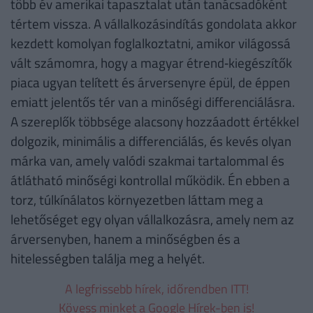
több év amerikai tapasztalat után tanácsadóként
tértem vissza. A vállalkozásindítás gondolata akkor
kezdett komolyan foglalkoztatni, amikor világossá
vált számomra, hogy a magyar étrend‑kiegészítők
piaca ugyan telített és árversenyre épül, de éppen
emiatt jelentős tér van a minőségi differenciálásra.
A szereplők többsége alacsony hozzáadott értékkel
dolgozik, minimális a differenciálás, és kevés olyan
márka van, amely valódi szakmai tartalommal és
átlátható minőségi kontrollal működik. Én ebben a
torz, túlkínálatos környezetben láttam meg a
lehetőséget egy olyan vállalkozásra, amely nem az
árversenyben, hanem a minőségben és a
hitelességben találja meg a helyét.
A legfrissebb hírek, időrendben ITT!
Kövess minket a Google Hírek-ben is!