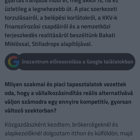
üzletileg a legnehezebb út. A piac szerkezeti
torzulásairól, a belépési korlátokról, a KKV‑k
finanszírozási csapdáiról és a nemzetközi
terjeszkedés realitásáról beszéltünk Bakati
Miklóssal, Stilladrops alapítójával.
Pénzcentrum előresorolása a Google találatokban
Milyen szakmai és piaci tapasztalatok vezettek
oda, hogy a vállalkozásindítás reális alternatívává
váljon számodra egy ennyire kompetitív, gyorsan
változó szektorban?
Közgazdászként kezdtem, brókercégeknél és
alapkezelőknél dolgoztam itthon és külföldön, majd