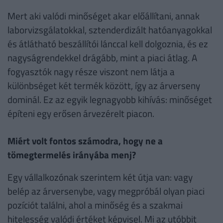
Mert aki valódi minőséget akar előállítani, annak
laborvizsgálatokkal, sztenderdizált hatóanyagokkal
és átlátható beszállítói lánccal kell dolgoznia, és ez
nagyságrendekkel drágább, mint a piaci átlag. A
fogyasztók nagy része viszont nem látja a
különbséget két termék között, így az árverseny
dominál. Ez az egyik legnagyobb kihívás: minőséget
építeni egy erősen árvezérelt piacon.
Miért volt fontos számodra, hogy ne a
tömegtermelés irányába menj?
Egy vállalkozónak szerintem két útja van: vagy
belép az árversenybe, vagy megpróbál olyan piaci
pozíciót találni, ahol a minőség és a szakmai
hitelesség valódi értéket képvisel. Mi az utóbbit