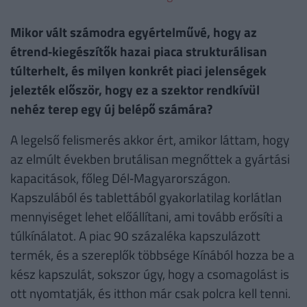
Mikor vált számodra egyértelművé, hogy az
étrend‑kiegészítők hazai piaca strukturálisan
túlterhelt, és milyen konkrét piaci jelenségek
jelezték először, hogy ez a szektor rendkívül
nehéz terep egy új belépő számára?
A legelső felismerés akkor ért, amikor láttam, hogy
az elmúlt években brutálisan megnőttek a gyártási
kapacitások, főleg Dél‑Magyarországon.
Kapszulából és tablettából gyakorlatilag korlátlan
mennyiséget lehet előállítani, ami tovább erősíti a
túlkínálatot. A piac 90 százaléka kapszulázott
termék, és a szereplők többsége Kínából hozza be a
kész kapszulát, sokszor úgy, hogy a csomagolást is
ott nyomtatják, és itthon már csak polcra kell tenni.