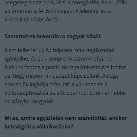
rengeteg a szereplő, kicsi a mozgástér, és brutális
az árverseny. Mi is itt vagyunk jelenleg, ez a
klasszikus vörös óceán.
Szeretnétek bekerülni a nagyok közé?
Nem feltétlenül. Az teljesen más cégfilozófiát
igényelne, és sok kompromisszummal járna.
Nekünk fontos a profit, de legalább ennyire fontos
az, hogy milyen minőséget képviselünk. A nagy
szereplők logikája más: ott a volumen és a
költségoptimalizálás a fő szempont, mi nem ebbe
az irányba megyünk.
Mi az, amire egyáltalán nem számítottál, amikor
belevágtál a vállalkozásba?