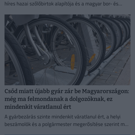
híres hazai szőlőbirtok alapítója és a magyar bor- és
pezsgőkultúra meghatározó személyisége.
Csőd miatt újabb gyár zár be Magyarországon:
még ma felmondanak a dolgozóknak, ez
mindenkit váratlanul ért
A gyárbezárás szinte mindenkit váratlanul ért, a helyi
beszámolók és a polgármester megerősítése szerint még
a cégvezetés is csak az utolsó pillanatban értesült a