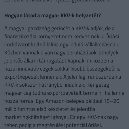
Hogyan látod a magyar KKV‑k helyzetét?
A magyar gazdaság gerincét a KKV‑k adják, de a
finanszírozási környezet nem kedvez nekik. Óriási
kockázatot kell vállalnia egy induló vállalkozásnak.
Közben vannak olyan nagy beruházások, amelyek
jelentős állami támogatást kapnak, miközben a
hazai innovatív cégek sokkal kisebb összegekből is
exportképesek lennének. A jelenlegi rendszerben a
KKV‑k sokszor hátrányból indulnak. Rengeteg
magyar cég tudna exportbevételt termelni, ha lenne
hozzá forrás. Egy Amazon‑belépés például 18–20
millió forintos első készletet és jelentős
marketingköltséget igényel. Ez egy KKV‑nak nagy
teher, pedig a megtérülési potenciál óriási.