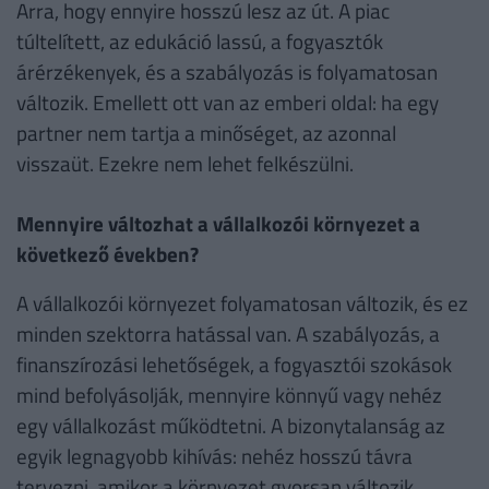
Arra, hogy ennyire hosszú lesz az út. A piac
túltelített, az edukáció lassú, a fogyasztók
árérzékenyek, és a szabályozás is folyamatosan
változik. Emellett ott van az emberi oldal: ha egy
partner nem tartja a minőséget, az azonnal
visszaüt. Ezekre nem lehet felkészülni.
Mennyire változhat a vállalkozói környezet a
következő években?
A vállalkozói környezet folyamatosan változik, és ez
minden szektorra hatással van. A szabályozás, a
finanszírozási lehetőségek, a fogyasztói szokások
mind befolyásolják, mennyire könnyű vagy nehéz
egy vállalkozást működtetni. A bizonytalanság az
egyik legnagyobb kihívás: nehéz hosszú távra
tervezni, amikor a környezet gyorsan változik.