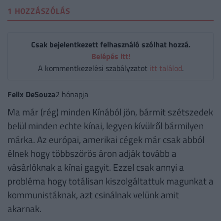
1 HOZZÁSZÓLÁS
Csak bejelentkezett felhasználó szólhat hozzá.
Belépés itt!
A kommentkezelési szabályzatot
itt találod
.
Felix DeSouza
2 hónapja
Ma már (rég) minden Kínából jön, bármit szétszedek
belül minden echte kínai, legyen kívülről bármilyen
márka. Az európai, amerikai cégek már csak abból
élnek hogy többszörös áron adják tovább a
vásárlóknak a kínai gagyit. Ezzel csak annyi a
probléma hogy totálisan kiszolgáltattuk magunkat a
kommunistáknak, azt csinálnak velünk amit
akarnak.