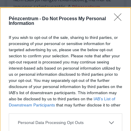
ingyenes számlavezetés. A
Pénzcentrum
számlacsomag kalkulátorában
ugyanis több
Pénzcentrum -
Do Not Process My Personal
olyan konstrukciót is találhatunk, amelyek
Information
esetében
az alapdíj, és a fontosabb
szolgáltatások is ingyenesek
lehetnek. Nemrég
If you wish to opt-out of the sale, sharing to third parties, or
három pénzintézet is komoly akciókat hirdetett,
processing of your personal or sensitive information for
így
jelenleg a CIB Bank, a Raiffeisen Bank,
targeted advertising by us, please use the below opt-out
section to confirm your selection. Please note that after your
valamint az UniCredit Bank konstrukcióival is
opt-out request is processed you may continue seeing
tízezreket spórolhatnak az ügyfelek
. Nézz szét
interest-based ads based on personal information utilized by
a friss számlacsomagok között, és
válts
us or personal information disclosed to third parties prior to
pénzintézetet percek alatt
az otthonodból. (x)
your opt-out. You may separately opt-out of the further
disclosure of your personal information by third parties on the
IAB’s list of downstream participants. This information may
also be disclosed by us to third parties on the
IAB’s List of
Downstream Participants
that may further disclose it to other
Milyen a magyar vállalkozói környezet ma,
third parties.
vállalkozói szemmel?
Personal Data Processing Opt Outs
A vállalkozói környezet sok szempontból