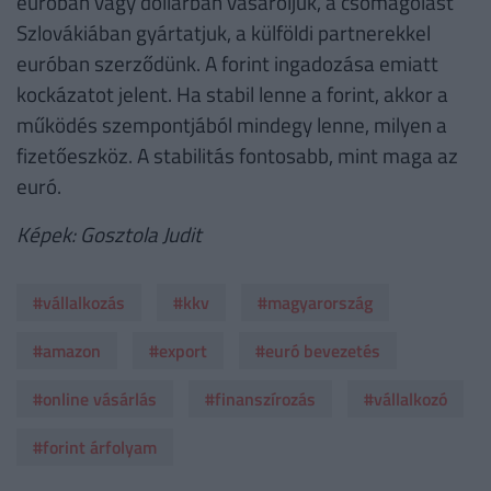
euróban vagy dollárban vásároljuk, a csomagolást
Szlovákiában gyártatjuk, a külföldi partnerekkel
euróban szerződünk. A forint ingadozása emiatt
kockázatot jelent. Ha stabil lenne a forint, akkor a
működés szempontjából mindegy lenne, milyen a
fizetőeszköz. A stabilitás fontosabb, mint maga az
euró.
Képek: Gosztola Judit
#vállalkozás
#kkv
#magyarország
#amazon
#export
#euró bevezetés
#online vásárlás
#finanszírozás
#vállalkozó
#forint árfolyam