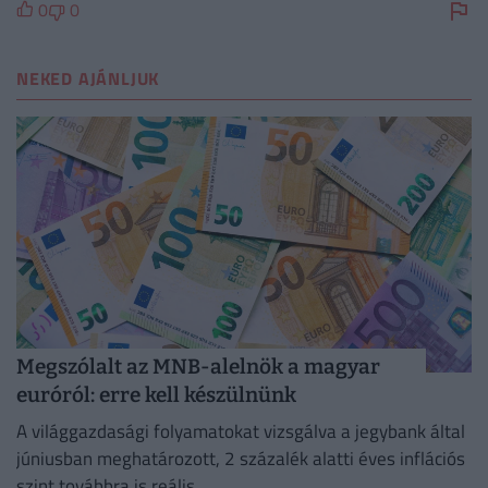
0
0
NEKED AJÁNLJUK
Megszólalt az MNB-alelnök a magyar
euróról: erre kell készülnünk
A világgazdasági folyamatokat vizsgálva a jegybank által
júniusban meghatározott, 2 százalék alatti éves inflációs
szint továbbra is reális.