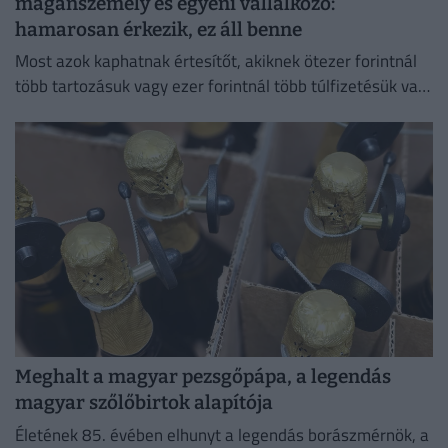
magánszemély és egyéni vállalkozó:
hamarosan érkezik, ez áll benne
Most azok kaphatnak értesítőt, akiknek ötezer forintnál
több tartozásuk vagy ezer forintnál több túlfizetésük van,
és idén még nem kaptak késedelmi pótlékról szóló
tájékoztatást.
Meghalt a magyar pezsgőpápa, a legendás
magyar szőlőbirtok alapítója
Életének 85. évében elhunyt a legendás borászmérnök, a