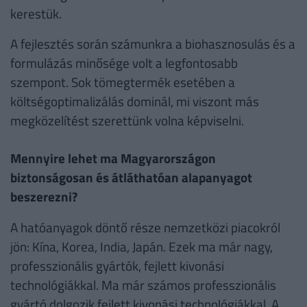
kerestük.
A fejlesztés során számunkra a biohasznosulás és a
formulázás minősége volt a legfontosabb
szempont. Sok tömegtermék esetében a
költségoptimalizálás dominál, mi viszont más
megközelítést szerettünk volna képviselni.
Mennyire lehet ma Magyarországon
biztonságosan és átláthatóan alapanyagot
beszerezni?
A hatóanyagok döntő része nemzetközi piacokról
jön: Kína, Korea, India, Japán. Ezek ma már nagy,
professzionális gyártók, fejlett kivonási
technológiákkal. Ma már számos professzionális
gyártó dolgozik fejlett kivonási technológiákkal. A