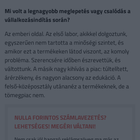
Mi volt a legnagyobb meglepetés vagy csalódás a
vállalkozásindítás során?
Az emberi oldal. Az első labor, akikkel dolgoztunk,
egyszerűen nem tartotta a minőségi szintet, és
amikor ezt a termékeken látod viszont, az komoly
probléma. Szerencsére időben észrevettük, és
váltottunk. A másik nagy kihívás a piac: túltelített,
árérzékeny, és nagyon alacsony az edukáció. A
felső‑középosztály utánanéz a termékeknek, de a
tömegpiac nem.
NULLA FORINTOS SZÁMLAVEZETÉS?
LEHETSÉGES! MEGÉRI VÁLTANI!
Nem csak jól hangzó reklámszöveg ma már az