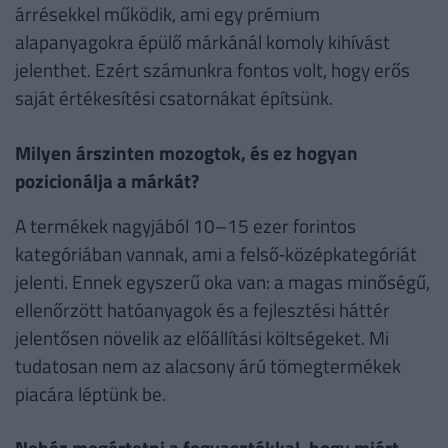
árrésekkel működik, ami egy prémium
alapanyagokra épülő márkánál komoly kihívást
jelenthet. Ezért számunkra fontos volt, hogy erős
saját értékesítési csatornákat építsünk.
Milyen árszinten mozogtok, és ez hogyan
pozicionálja a márkát?
A termékek nagyjából 10–15 ezer forintos
kategóriában vannak, ami a felső‑középkategóriát
jelenti. Ennek egyszerű oka van: a magas minőségű,
ellenőrzött hatóanyagok és a fejlesztési háttér
jelentősen növelik az előállítási költségeket. Mi
tudatosan nem az alacsony árú tömegtermékek
piacára léptünk be.
Nehéz megértetni a fogyasztókkal, hogy miért