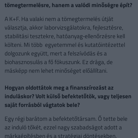
tömegtermelésre, hanem a valódi minőségre épít?
A K+F. Ha valaki nem a tömegtermelés útját
választja, akkor laborvizsgálatokra, fejlesztésre,
stabilitási tesztekre, hatóanyag‑ellenőrzésre kell
költeni. Mi több egyetemmel és kutatóintézettel
dolgozunk együtt, mert a felszívódás és a
biohasznosulás a fő fókuszunk. Ez drága, de
másképp nem lehet minőséget előállítani.
Hogyan oldottátok meg a finanszírozást az
induláskor? Volt külső befektetőtök, vagy teljesen
saját forrásból vágtatok bele?
Egy régi barátom a befektetőtársam. Ő tette bele
az induló tőkét, ezzel nagy szabadságot adott a
márkaépítésben és a stratégiai döntésekben.