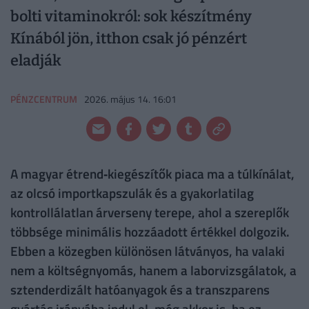
bolti vitaminokról: sok készítmény
Kínából jön, itthon csak jó pénzért
eladják
PÉNZCENTRUM
2026. május 14. 16:01
A magyar étrend‑kiegészítők piaca ma a túlkínálat,
az olcsó importkapszulák és a gyakorlatilag
kontrollálatlan árverseny terepe, ahol a szereplők
többsége minimális hozzáadott értékkel dolgozik.
Ebben a közegben különösen látványos, ha valaki
nem a költségnyomás, hanem a laborvizsgálatok, a
sztenderdizált hatóanyagok és a transzparens
gyártás irányába indul el, még akkor is, ha ez