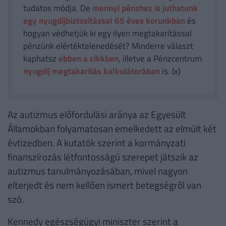
tudatos módja. De
mennyi pénzhez is juthatunk
egy nyugdíjbiztosítással 65 éves korunkban
és
hogyan védhetjük ki egy ilyen megtakarítással
pénzünk elértéktelenedését? Minderre választ
kaphatsz
ebben a cikkben
, illetve a Pénzcentrum
nyugdíj megtakarítás kalkulátorában
is. (x)
Az autizmus előfordulási aránya az Egyesült
Államokban folyamatosan emelkedett az elmúlt két
évtizedben. A kutatók szerint a kormányzati
finanszírozás létfontosságú szerepet játszik az
autizmus tanulmányozásában, mivel nagyon
elterjedt és nem kellően ismert betegségről van
szó.
Kennedy egészségügyi miniszter szerint a