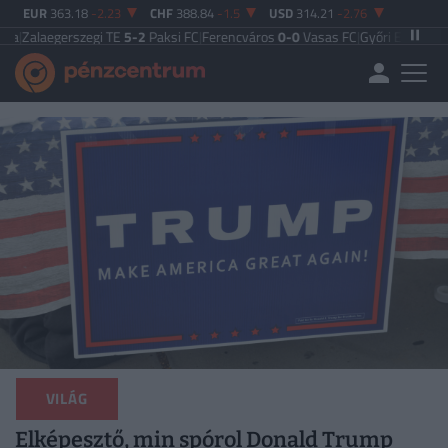
EUR
363.18
-2.23
CHF
388.84
-1.5
USD
314.21
-2.76
szegi TE
5-2
Paksi FC
|
Ferencváros
0-0
Vasas FC
|
Győri ETO FC
4-0
Nyíregyhá
VILÁG
Elképesztő, min spórol Donald Trump