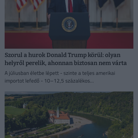
Szorul a hurok Donald Trump körül: olyan
helyről perelik, ahonnan biztosan nem várta
A júliusban életbe lépett - szinte a teljes amerikai
importot lefedő - 10–12,5 százalékos
vámintézkedéseket Washington a kényszermunka elleni
fellépéssel indokolja.