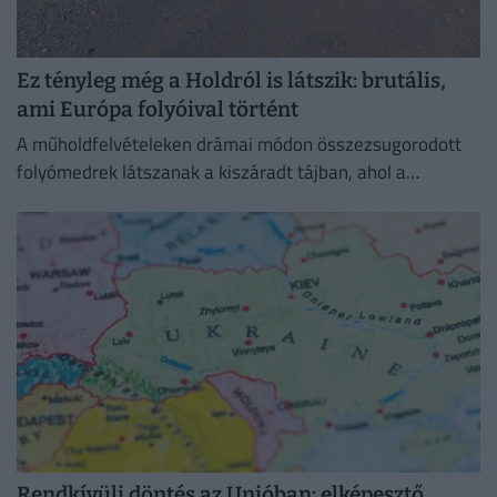
Ez tényleg még a Holdról is látszik: brutális,
ami Európa folyóival történt
A műholdfelvételeken drámai módon összezsugorodott
folyómedrek látszanak a kiszáradt tájban, ahol a
visszahúzódó víz hatalmas partszakaszokat és eddig
felszín alatti homokpadokat tárt fel.
Rendkívüli döntés az Unióban: elképesztő