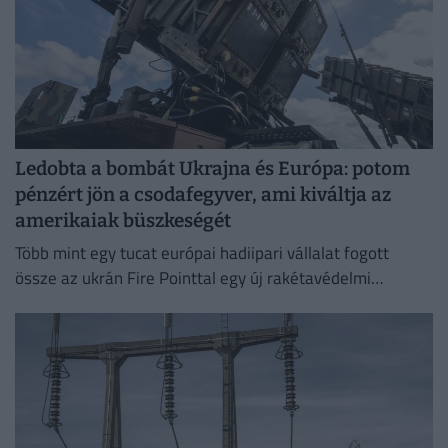
Ledobta a bombát Ukrajna és Európa: potom
pénzért jön a csodafegyver, ami kiváltja az
amerikaiak büszkeségét
Több mint egy tucat európai hadiipari vállalat fogott
össze az ukrán Fire Pointtal egy új rakétavédelmi
rendszer kifejlesztésére.