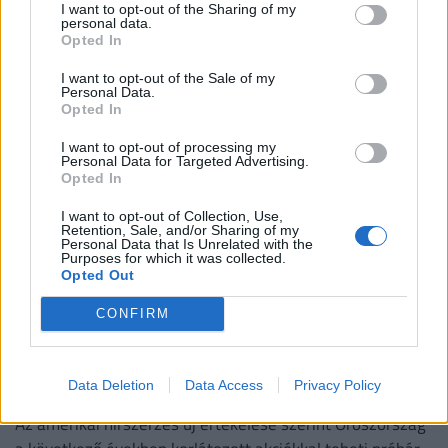
I want to opt-out of the Sharing of my
védik meg a világ olajközpontját
personal data.
Opted In
Szaúd-Arábia, Törökország és Pakisztán pénteken
Mekkában közös védelmi megállapodást ír alá.
I want to opt-out of the Sale of my
Personal Data.
Opted In
I want to opt-out of processing my
Personal Data for Targeted Advertising.
Opted In
I want to opt-out of Collection, Use,
Retention, Sale, and/or Sharing of my
Personal Data that Is Unrelated with the
Purposes for which it was collected.
Opted Out
CONFIRM
Amerikai hírszerzés: Putyin olyasmire készül,
Data Deletion
Data Access
Privacy Policy
ami darabokra szaggathatja a NATO-t
Az amerikai hírszerzés új értékelése szerint Oroszország