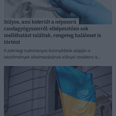
Súlyos, ami kiderült a népszerű
csodagyógyszerről: elképesztően sok
melléhatást találtak, rengeteg haláleset is
történt
A jelenlegi tudományos bizonyítékok alapján a
készítmények alkalmazásának előnyei továbbra is
felülmúlják a kockázatokat.