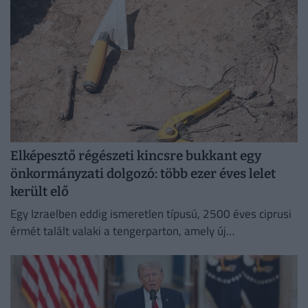
Elképesztő régészeti kincsre bukkant egy
önkormányzati dolgozó: több ezer éves lelet
került elő
Egy Izraelben eddig ismeretlen típusú, 2500 éves ciprusi
érmét talált valaki a tengerparton, amely új
információkkal szolgálhat a perzsa kori földközi-tengeri
kereskedelemről.