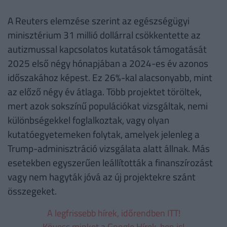
A Reuters elemzése szerint az egészségügyi
minisztérium 31 millió dollárral csökkentette az
autizmussal kapcsolatos kutatások támogatását
2025 első négy hónapjában a 2024-es év azonos
időszakához képest. Ez 26%-kal alacsonyabb, mint
az előző négy év átlaga. Több projektet töröltek,
mert azok sokszínű populációkat vizsgáltak, nemi
különbségekkel foglalkoztak, vagy olyan
kutatóegyetemeken folytak, amelyek jelenleg a
Trump-adminisztráció vizsgálata alatt állnak. Más
esetekben egyszerűen leállították a finanszírozást
vagy nem hagyták jóvá az új projektekre szánt
összegeket.
A legfrissebb hírek, időrendben ITT!
Kövess minket a Google Hírek-ben is!