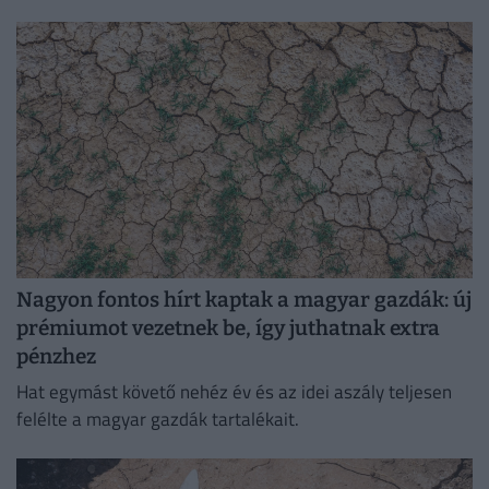
hatótávolságú precíziós rakétáinak globális készletét.
Nagyon fontos hírt kaptak a magyar gazdák: új
prémiumot vezetnek be, így juthatnak extra
pénzhez
Hat egymást követő nehéz év és az idei aszály teljesen
felélte a magyar gazdák tartalékait.