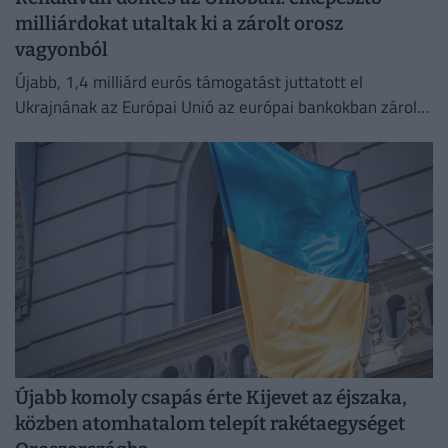
milliárdokat utaltak ki a zárolt orosz
vagyonból
Újabb, 1,4 milliárd eurós támogatást juttatott el
Ukrajnának az Európai Unió az európai bankokban zárolt
orosz vagyon hozamából.
Újabb komoly csapás érte Kijevet az éjszaka,
közben atomhatalom telepít rakétaegységet