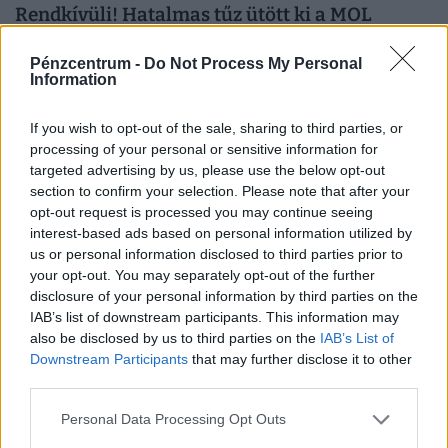
Rendkívüli! Hatalmas tűz ütött ki a MOL
kulcsfontosságú finomítójában: veszélybe
Pénzcentrum -
Do Not Process My Personal
kerülhet a magyar üzemanyag-ellátás?
Information
Tűz ütött ki a pozsonyi Slovnaft finomítójában egy
olajtermék-tároló tartály meghibásodása miatt.
If you wish to opt-out of the sale, sharing to third parties, or
processing of your personal or sensitive information for
targeted advertising by us, please use the below opt-out
section to confirm your selection. Please note that after your
opt-out request is processed you may continue seeing
interest-based ads based on personal information utilized by
us or personal information disclosed to third parties prior to
your opt-out. You may separately opt-out of the further
disclosure of your personal information by third parties on the
IAB’s list of downstream participants. This information may
also be disclosed by us to third parties on the
IAB’s List of
Downstream Participants
that may further disclose it to other
third parties.
Meglépték a történelmi megállapodást:
Personal Data Processing Opt Outs
atomfegyverrel és a NATO gigahadseregével