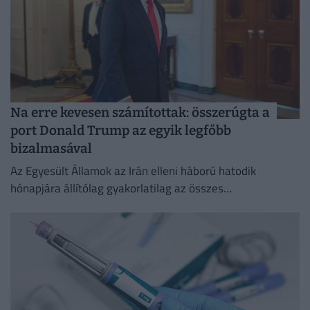
Na erre kevesen számítottak: összerúgta a
port Donald Trump az egyik legfőbb
bizalmasával
Az Egyesült Államok az Irán elleni háború hatodik
hónapjára állítólag gyakorlatilag az összes
rakétakészletét felhasználta.