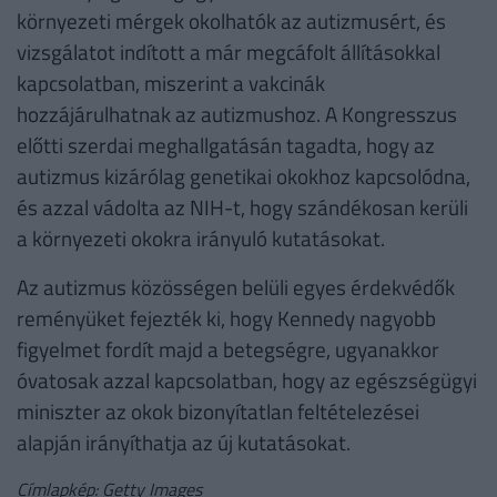
környezeti mérgek okolhatók az autizmusért, és
vizsgálatot indított a már megcáfolt állításokkal
kapcsolatban, miszerint a vakcinák
hozzájárulhatnak az autizmushoz. A Kongresszus
előtti szerdai meghallgatásán tagadta, hogy az
autizmus kizárólag genetikai okokhoz kapcsolódna,
és azzal vádolta az NIH-t, hogy szándékosan kerüli
a környezeti okokra irányuló kutatásokat.
Az autizmus közösségen belüli egyes érdekvédők
reményüket fejezték ki, hogy Kennedy nagyobb
figyelmet fordít majd a betegségre, ugyanakkor
óvatosak azzal kapcsolatban, hogy az egészségügyi
miniszter az okok bizonyítatlan feltételezései
alapján irányíthatja az új kutatásokat.
Címlapkép: Getty Images