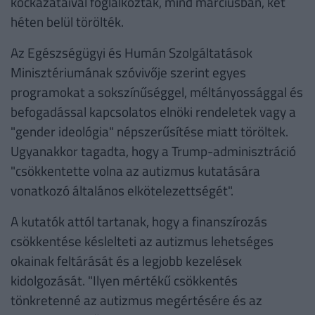
kockázataival foglalkoztak, mind márciusban, két
héten belül törölték.
Az Egészségügyi és Humán Szolgáltatások
Minisztériumának szóvivője szerint egyes
programokat a sokszínűséggel, méltányossággal és
befogadással kapcsolatos elnöki rendeletek vagy a
"gender ideológia" népszerűsítése miatt töröltek.
Ugyanakkor tagadta, hogy a Trump-adminisztráció
"csökkentette volna az autizmus kutatására
vonatkozó általános elkötelezettségét".
A kutatók attól tartanak, hogy a finanszírozás
csökkentése késlelteti az autizmus lehetséges
okainak feltárását és a legjobb kezelések
kidolgozását. "Ilyen mértékű csökkentés
tönkretenné az autizmus megértésére és az