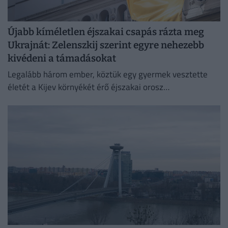
Újabb kíméletlen éjszakai csapás rázta meg
Ukrajnát: Zelenszkij szerint egyre nehezebb
kivédeni a támadásokat
Legalább három ember, köztük egy gyermek vesztette
életét a Kijev környékét érő éjszakai orosz
rakétatámadásokban.