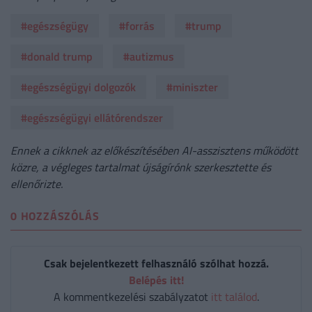
#egészségügy
#forrás
#trump
#donald trump
#autizmus
#egészségügyi dolgozók
#miniszter
#egészségügyi ellátórendszer
Ennek a cikknek az előkészítésében AI-asszisztens működött
közre, a végleges tartalmat újságírónk szerkesztette és
ellenőrizte.
0 HOZZÁSZÓLÁS
Csak bejelentkezett felhasználó szólhat hozzá.
Belépés itt!
A kommentkezelési szabályzatot
itt találod
.