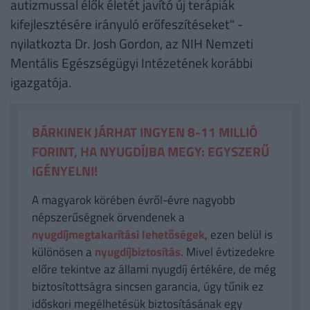
autizmussal élők életét javító új terápiák
kifejlesztésére irányuló erőfeszítéseket" -
nyilatkozta Dr. Josh Gordon, az NIH Nemzeti
Mentális Egészségügyi Intézetének korábbi
igazgatója.
BÁRKINEK JÁRHAT INGYEN 8-11 MILLIÓ
FORINT, HA NYUGDÍJBA MEGY: EGYSZERŰ
IGÉNYELNI!
A magyarok körében évről-évre nagyobb
népszerűségnek örvendenek a
nyugdíjmegtakarítási lehetőségek
, ezen belül is
különösen a
nyugdíjbiztosítás
. Mivel évtizedekre
előre tekintve az állami nyugdíj értékére, de még
biztosítottságra sincsen garancia, úgy tűnik ez
időskori megélhetésük biztosításának egy