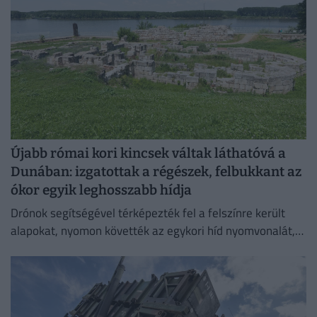
Újabb római kori kincsek váltak láthatóvá a
Dunában: izgatottak a régészek, felbukkant az
ókor egyik leghosszabb hídja
Drónok segítségével térképezték fel a felszínre került
alapokat, nyomon követték az egykori híd nyomvonalát,
és felmérték a szerkezeti elemek állapotát.