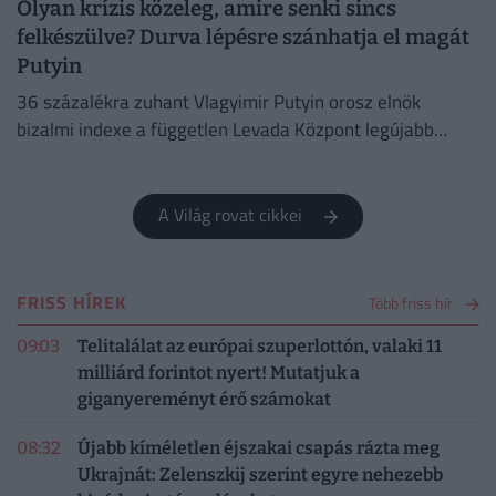
Olyan krízis közeleg, amire senki sincs
felkészülve? Durva lépésre szánhatja el magát
Putyin
36 százalékra zuhant Vlagyimir Putyin orosz elnök
bizalmi indexe a független Levada Központ legújabb
felmérése szerint
A Világ rovat cikkei
FRISS HÍREK
Több friss hír
09:03
Telitalálat az európai szuperlottón, valaki 11
milliárd forintot nyert! Mutatjuk a
giganyereményt érő számokat
08:32
Újabb kíméletlen éjszakai csapás rázta meg
Ukrajnát: Zelenszkij szerint egyre nehezebb