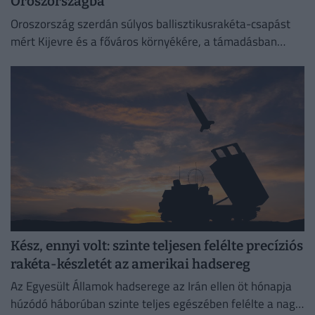
Oroszországba
Oroszország szerdán súlyos ballisztikusrakéta-csapást
mért Kijevre és a főváros környékére, a támadásban
legalább 17 ember életét vesztette.
Kész, ennyi volt: szinte teljesen felélte precíziós
rakéta-készletét az amerikai hadsereg
Az Egyesült Államok hadserege az Irán ellen öt hónapja
húzódó háborúban szinte teljes egészében felélte a nagy