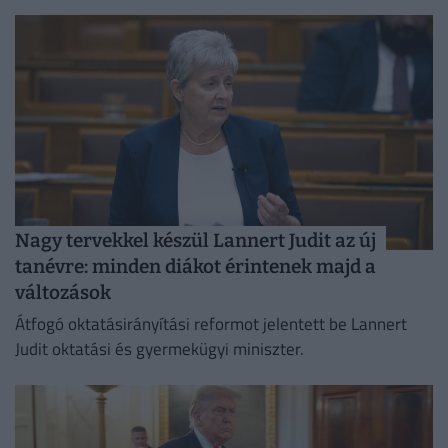
kormányülés döntései és az energiaválság alakulása
kerül a fókuszba.
Nagy tervekkel készül Lannert Judit az új
tanévre: minden diákot érintenek majd a
változások
Átfogó oktatásirányítási reformot jelentett be Lannert
Judit oktatási és gyermekügyi miniszter.