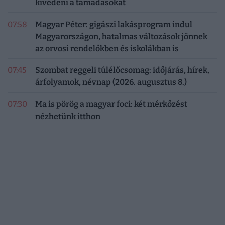
kivédeni a támadásokat
07:58
Magyar Péter: gigászi lakásprogram indul
Magyarországon, hatalmas változások jönnek
az orvosi rendelőkben és iskolákban is
07:45
Szombat reggeli túlélőcsomag: időjárás, hírek,
árfolyamok, névnap (2026. augusztus 8.)
07:30
Ma is pörög a magyar foci: két mérkőzést
nézhetünk itthon