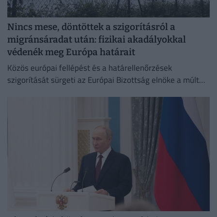
Nincs mese, döntöttek a szigorításról a
migránsáradat után: fizikai akadályokkal
védenék meg Európa határait
Közös európai fellépést és a határellenőrzések
szigorítását sürgeti az Európai Bizottság elnöke a múlt
heti ceutai migrációs válság nyomán.