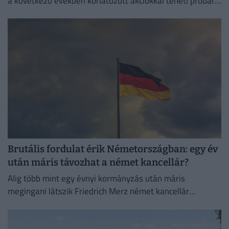
a következő években korlátozott akciókkal teheti próbára
a NATO reagálóképességét.
Brutális fordulat érik Németországban: egy év
után máris távozhat a német kancellár?
Alig több mint egy évnyi kormányzás után máris
megingani látszik Friedrich Merz német kancellár
pozíciója.