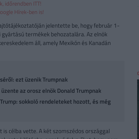
ek, időrendben ITT!
oogle Hírek-ben is!
jtótájékoztatóján jelentette be, hogy február 1-
ai gyártású termékek behozatalára. Az elnök
-kereskedelem áll, amely Mexikón és Kanadán
séről: ezt üzenik Trumpnak
t üzente az orosz elnök Donald Trumpnak
Trump: sokkoló rendeleteket hozott, és még
is célba vette. A két szomszédos országgal