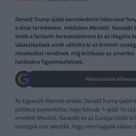
Donald Trump újabb kereskedelmi háborúval fenye
a kínai termékekre, miközben Mexikót, Kanadát és
elnök a fentanil-kereskedelemre és az illegális 
válaszlépések sorát váltotta ki az érintett orsz
növekedést remélnek, míg kritikusai az amerikai
hatásokra figyelmeztetnek.
Pénzcentrum előresoro
Az Egyesült Államok elnöke, Donald Trump újabb 
politikus bejelentette, hogy február 1-jétől 10 sz
emellett Mexikót, Kanadát és az Európai Uniót is 
országok már jelezték, hogy nem hagyják válasz n