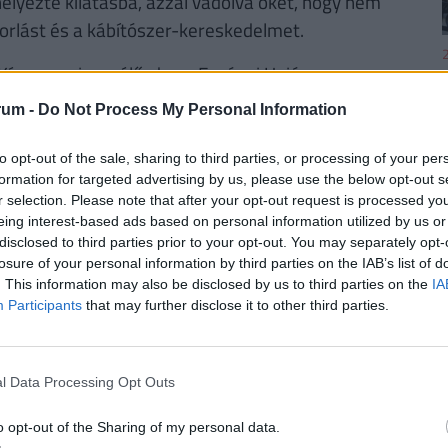
yezte kilátásba, azzal vádolva őket, hogy nem
orlást és a kábítószer-kereskedelmet.
2
Kína egy visszaélő, de az Európai Unió nagyon,
p, hozzátéve: "Szóval vámok fogják őket sújtani.
rum -
Do Not Process My Personal Information
. Ez az egyetlen módja annak, hogy
to opt-out of the sale, sharing to third parties, or processing of your per
2
formation for targeted advertising by us, please use the below opt-out s
n Trudeau kanadai miniszterelnök határozott
r selection. Please note that after your opt-out request is processed y
eing interest-based ads based on personal information utilized by us or
gy vámokkal lép fel, Kanada válaszolni fog - és
disclosed to third parties prior to your opt-out. You may separately opt-
 készít elő, amelyek értéke állítólag több milliárd
losure of your personal information by third parties on the IAB’s list of
. This information may also be disclosed by us to third parties on the
IA
Participants
that may further disclose it to other third parties.
2
ÉGES! MEGÉRI VÁLTANI!
l Data Processing Opt Outs
gyenes számlavezetés. A
Pénzcentrum
2
n konstrukciót is találhatunk, amelyek esetében
o opt-out of the Sharing of my personal data.