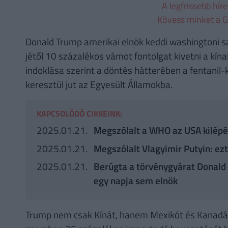
A legfrissebb hír
Kövess minket a G
Donald Trump amerikai elnök keddi washingtoni sa
jétől 10 százalékos vámot fontolgat kivetni a kín
indoklása szerint a döntés hátterében a fentanil
keresztül jut az Egyesült Államokba.
KAPCSOLÓDÓ CIKKEINK:
2025.01.21.
Megszólalt a WHO az USA kilépé
2025.01.21.
Megszólalt Vlagyimir Putyin: ez
2025.01.21.
Berúgta a törvénygyárat Donald 
egy napja sem elnök
Trump nem csak Kínát, hanem Mexikót és Kanadát 