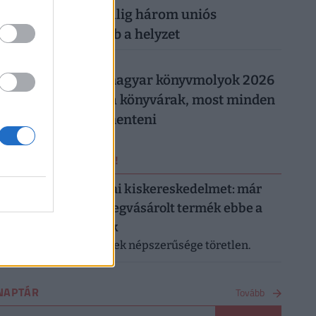
Magyarországon: alig három uniós
országban rosszabb a helyzet
026. augusztus 5.
Így trükköznek a magyar könyvmolyok 2026
nyarán: elszálltak a könyvárak, most minden
forintot meg kell menteni
ERRŐL NE MARADJ LE!
Letarolták az európai kiskereskedelmet: már
minden második megvásárolt termék ebbe a
kategóriába tartozik
A saját márkás termékek népszerűsége töretlen.
NAPTÁR
Tovább