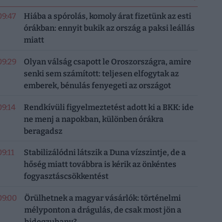
09:47
Hiába a spórolás, komoly árat fizetünk az esti
órákban: ennyit bukik az ország a paksi leállás
miatt
09:29
Olyan válság csapott le Oroszországra, amire
senki sem számított: teljesen elfogytak az
emberek, bénulás fenyegeti az országot
09:14
Rendkívüli figyelmeztetést adott ki a BKK: ide
ne menj a napokban, különben órákra
beragadsz
09:11
Stabilizálódni látszik a Duna vízszintje, de a
hőség miatt továbbra is kérik az önkéntes
fogyasztáscsökkentést
09:00
Örülhetnek a magyar vásárlók: történelmi
mélyponton a drágulás, de csak most jön a
hidegzuhany?