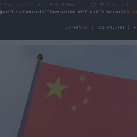
026. augusztus 6. csütörtök
Berta, Bettina
37 °C
Budapest
C
4-2
Debreceni VSC
|
Budapest Honvéd FC
3-3
MTK Budapest
UEFA EURÓPA
ÁRFOLYAM
KALKULÁTOR
H