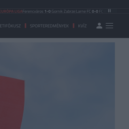
 LIGA
Ferencváros
1-0
Gornik Zabrze
|
Larne FC
0-0
FC Iberia 1999
|
Shamrock
ETIFÓKUSZ
SPORTEREDMÉNYEK
KVÍZ