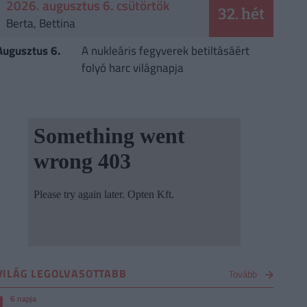
2026. augusztus 6. csütörtök
32. hét
Berta, Bettina
Augusztus 6.
A nukleáris fegyverek betiltásáért
folyó harc világnapja
VILÁG LEGOLVASOTTABB
Tovább
1
6 napja