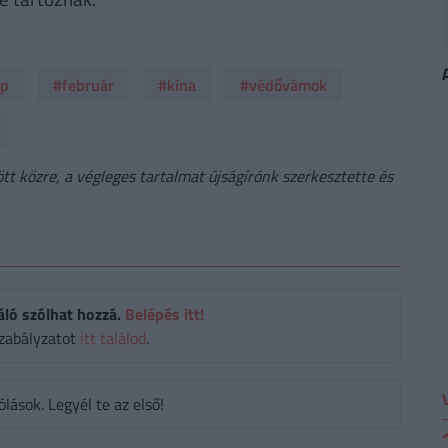
mp
#február
#kína
#védővámok
t közre, a végleges tartalmat újságírónk szerkesztette és
áló szólhat hozzá.
Belépés itt!
zabályzatot
itt találod
.
ások. Legyél te az első!