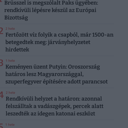
Brüsszel is megszólalt Paks ügyében:
rendkívüli lépésre készül az Európai
Bizottság
2
2 hete
Fertőzött víz folyik a csapból, már 1500-an
betegedtek meg: járványhelyzetet
hirdettek
3
1 hete
Keményen üzent Putyin: Oroszország
határos lesz Magyarországgal,
szuperfegyver építésére adott parancsot
4
2 hete
Rendkívüli helyzet a határon: azonnal
felszálltak a vadászgépek, percek alatt
leszedték az idegen katonai eszközt
5
1 hete