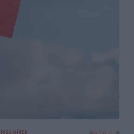
FRISS HÍREK
Több friss hír