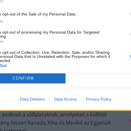
enesek
lehetnek. Nemrég három pénzintézet is
In
, a Raiffeisen Bank, valamint az UniCredit Bank
yfelek
. Nézz szét a friss számlacsomagok között,
o opt-out of the Sale of my Personal Data.
. (x)
In
2
to opt-out of processing my Personal Data for Targeted
ing.
In
helyettes a davosi Világgazdasági Fórumon a
o opt-out of Collection, Use, Retention, Sale, and/or Sharing
mára előnyös" megoldásokat sürgetve a
ersonal Data that Is Unrelated with the Purposes for which it
lected.
Out
teivel, amelyekben akár 60 százalékos vámokat
CONFIRM
rint ezek az intézkedések fellendíthetik a
ket és növelhetik az adóbevételeket.
Data Deletion
Data Access
Privacy Policy
 a vámok magasabb árakat eredményezhetnek az
azoknak a vállalatoknak, amelyeket a külföldi
eny, hiszen Kanada, Kína és Mexikó az Egyesült
é tartoznak.