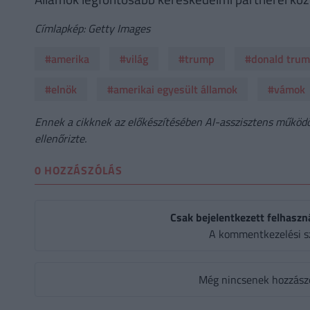
Címlapkép: Getty Images
#amerika
#világ
#trump
#donald tru
#elnök
#amerikai egyesült államok
#vámok
Ennek a cikknek az előkészítésében AI-asszisztens működöt
ellenőrizte.
0 HOZZÁSZÓLÁS
Csak bejelentkezett felhaszn
A kommentkezelési s
Még nincsenek hozzászól