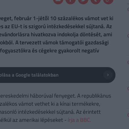
get, február 1-jétől 10 százalékos vámot vet ki
 az EU-t is szigorú intézkedésekkel sújtaná. Az
bevándorlásra hivatkozva indokolja döntését, ami
ágokból. A tervezett vámok támogatói gazdasági
 fogyasztókra és cégekre gyakorolt negatív
lása a Google találatokban
kereskedelmi háborúval fenyeget. A republikánus
ázalékos vámot vethet ki a kínai termékekre,
hasonló intézkedésekkel sújtaná. Az érintett
élkül az amerikai lépéseket -
írja a BBC.