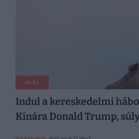
VILÁG
Indul a kereskedelmi hábo
Kínára Donald Trump, súly
PÉNZCENTRUM
2025. január 22. 09:43