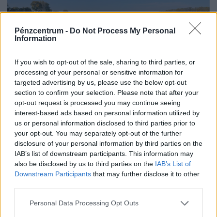
Pénzcentrum -
Do Not Process My Personal
Information
If you wish to opt-out of the sale, sharing to third parties, or
processing of your personal or sensitive information for
targeted advertising by us, please use the below opt-out
section to confirm your selection. Please note that after your
Ez tényleg még a Holdról is látszik: brutális,
opt-out request is processed you may continue seeing
interest-based ads based on personal information utilized by
ami Európa folyóival történt
us or personal information disclosed to third parties prior to
A műholdfelvételeken drámai módon összezsugorodott
your opt-out. You may separately opt-out of the further
folyómedrek látszanak a kiszáradt tájban, ahol a
disclosure of your personal information by third parties on the
visszahúzódó víz hatalmas partszakaszokat és eddig
IAB’s list of downstream participants. This information may
also be disclosed by us to third parties on the
IAB’s List of
felszín alatti homokpadokat tárt fel.
Downstream Participants
that may further disclose it to other
third parties.
Personal Data Processing Opt Outs