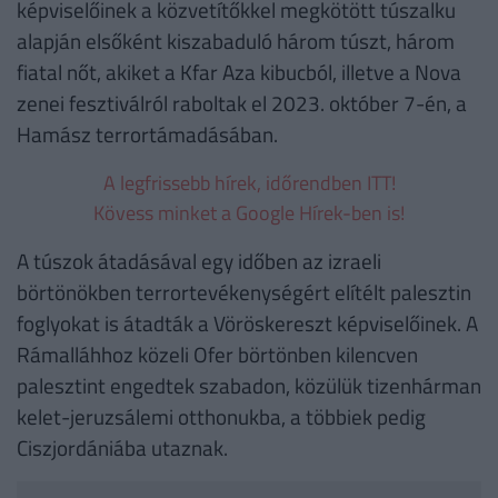
képviselőinek a közvetítőkkel megkötött túszalku
alapján elsőként kiszabaduló három túszt, három
fiatal nőt, akiket a Kfar Aza kibucból, illetve a Nova
zenei fesztiválról raboltak el 2023. október 7-én, a
Hamász terrortámadásában.
A legfrissebb hírek, időrendben ITT!
Kövess minket a Google Hírek-ben is!
A túszok átadásával egy időben az izraeli
börtönökben terrortevékenységért elítélt palesztin
foglyokat is átadták a Vöröskereszt képviselőinek. A
Rámalláhhoz közeli Ofer börtönben kilencven
palesztint engedtek szabadon, közülük tizenhárman
kelet-jeruzsálemi otthonukba, a többiek pedig
Ciszjordániába utaznak.