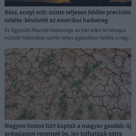
Kész, ennyi volt: szinte teljesen felélte precíziós
rakéta-készletét az amerikai hadsereg
Az Egyesült Államok hadserege az Irán ellen öt hónapja
húzódó háborúban szinte teljes egészében felélte a nagy
hatótávolságú precíziós rakétáinak globális készletét.
Nagyon fontos hírt kaptak a magyar gazdák: új
prémiumot vezetnek be, így juthatnak extra