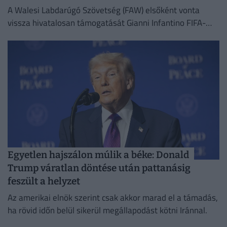
A Walesi Labdarúgó Szövetség (FAW) elsőként vonta
vissza hivatalosan támogatását Gianni Infantino FIFA-
elnök 2027-es újraválasztási kampányától.
Egyetlen hajszálon múlik a béke: Donald
Trump váratlan döntése után pattanásig
feszült a helyzet
Az amerikai elnök szerint csak akkor marad el a támadás,
ha rövid időn belül sikerül megállapodást kötni Iránnal.