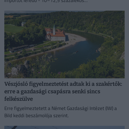
importot lefedő - 10–12,5 százalékos
vámintézkedéseket Washington a kényszermunka elleni
fellépéssel indokolja.
Vészjósló figyelmeztetést adtak ki a szakértők:
erre a gazdasági csapásra senki sincs
felkészülve
Erre figyelmeztetett a Német Gazdasági Intézet (IW) a
Bild keddi beszámolója szerint.