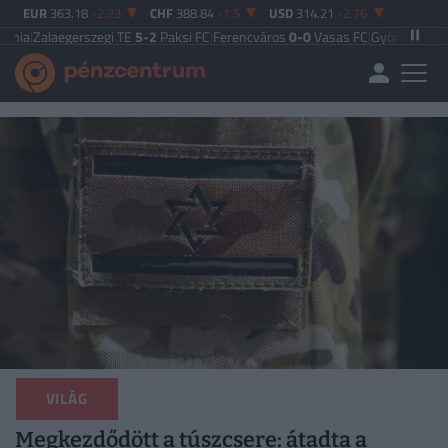
EUR
363.18
-2.23
CHF
388.84
-1.5
USD
314.21
-2.76
egerszegi TE
5-2
Paksi FC
|
Ferencváros
0-0
Vasas FC
|
Győri ETO FC
4-0
Nyíre
VILÁG
Megkezdődött a túszcsere: átadta a