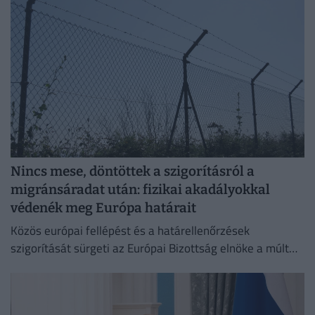
Nincs mese, döntöttek a szigorításról a
migránsáradat után: fizikai akadályokkal
védenék meg Európa határait
Közös európai fellépést és a határellenőrzések
szigorítását sürgeti az Európai Bizottság elnöke a múlt
heti ceutai migrációs válság nyomán.