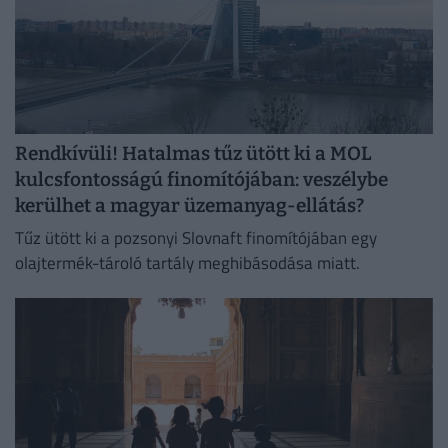
Rendkívüli! Hatalmas tűz ütött ki a MOL
kulcsfontosságú finomítójában: veszélybe
kerülhet a magyar üzemanyag-ellátás?
Tűz ütött ki a pozsonyi Slovnaft finomítójában egy
olajtermék-tároló tartály meghibásodása miatt.