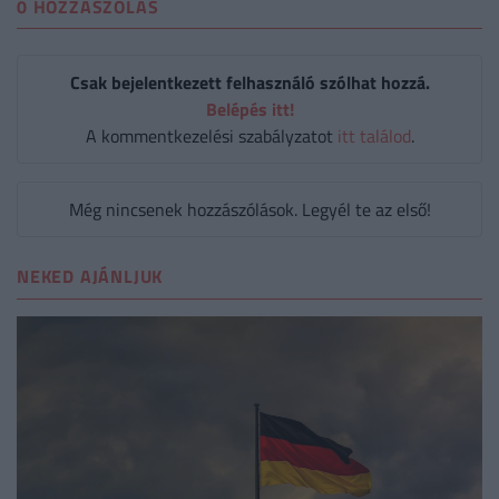
0 HOZZÁSZÓLÁS
Csak bejelentkezett felhasználó szólhat hozzá.
Belépés itt!
A kommentkezelési szabályzatot
itt találod
.
Még nincsenek hozzászólások. Legyél te az első!
NEKED AJÁNLJUK