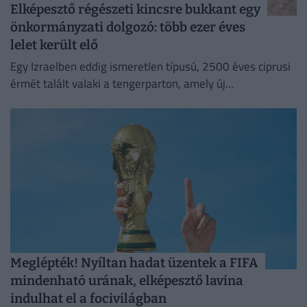
Elképesztő régészeti kincsre bukkant egy
önkormányzati dolgozó: több ezer éves
lelet került elő
Egy Izraelben eddig ismeretlen típusú, 2500 éves ciprusi
érmét talált valaki a tengerparton, amely új
információkkal szolgálhat a perzsa kori földközi-tengeri
kereskedelemről.
Meglépték! Nyíltan hadat üzentek a FIFA
mindenható urának, elképesztő lavina
indulhat el a focivilágban