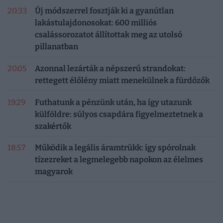
20:33
Új módszerrel fosztják ki a gyanútlan
lakástulajdonosokat: 600 milliós
csalássorozatot állítottak meg az utolsó
pillanatban
20:05
Azonnal lezárták a népszerű strandokat:
rettegett élőlény miatt menekülnek a fürdőzők
19:29
Futhatunk a pénzünk után, ha így utazunk
külföldre: súlyos csapdára figyelmeztetnek a
szakértők
18:57
Működik a legális áramtrükk: így spórolnak
tízezreket a legmelegebb napokon az élelmes
magyarok