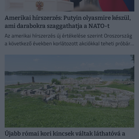
Amerikai hírszerzés: Putyin olyasmire készül,
ami darabokra szaggathatja a NATO-t
Az amerikai hírszerzés új értékelése szerint Oroszország
a következő években korlátozott akciókkal teheti próbára
a NATO reagálóképességét.
Újabb római kori kincsek váltak láthatóvá a