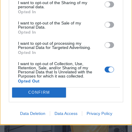
I want to opt-out of the Sharing of my
personal data.
Opted In
I want to opt-out of the Sale of my
Personal Data.
Opted In
Rendkívüli döntés az Unióban: elképesztő
I want to opt-out of processing my
milliárdokat utaltak ki a zárolt orosz
Personal Data for Targeted Advertising.
Opted In
vagyonból
I want to opt-out of Collection, Use,
Újabb, 1,4 milliárd eurós támogatást juttatott el
Retention, Sale, and/or Sharing of my
Ukrajnának az Európai Unió az európai bankokban zárolt
Personal Data that Is Unrelated with the
Purposes for which it was collected.
orosz vagyon hozamából.
Opted Out
CONFIRM
Data Deletion
Data Access
Privacy Policy