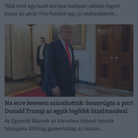
Több mint egy tucat európai hadiipari vállalat fogott
össze az ukrán Fire Pointtal egy új rakétavédelmi
rendszer kifejlesztésére.
Na erre kevesen számítottak: összerúgta a port
Donald Trump az egyik legfőbb bizalmasával
Az Egyesült Államok az Irán elleni háború hatodik
hónapjára állítólag gyakorlatilag az összes
rakétakészletét felhasználta.