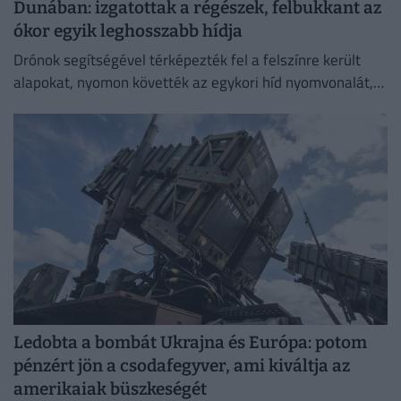
Dunában: izgatottak a régészek, felbukkant az
ókor egyik leghosszabb hídja
Drónok segítségével térképezték fel a felszínre került
alapokat, nyomon követték az egykori híd nyomvonalát,
és felmérték a szerkezeti elemek állapotát.
Ledobta a bombát Ukrajna és Európa: potom
pénzért jön a csodafegyver, ami kiváltja az
amerikaiak büszkeségét