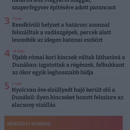
szuperfegyver építésére adott parancsot
3
2 hete
Rendkívüli helyzet a határon: azonnal
felszálltak a vadászgépek, percek alatt
leszedték az idegen katonai eszközt
4
18 órája
Újabb római kori kincsek váltak láthatóvá a
Dunában: izgatottak a régészek, felbukkant
az ókor egyik leghosszabb hídja
5
2 hete
Nyolcvan éve elsüllyedt hajó került elő a
Dunából: ilyen kincseket hozott felszínre az
alacsony vízállás
PÉNZÜGYI KISOKOS