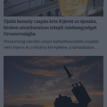
Újabb komoly csapás érte Kijevet az éjszaka,
közben atomhatalom telepít rakétaegységet
Oroszországba
Oroszország szerdán súlyos ballisztikusrakéta-csapást
mért Kijevre és a főváros környékére, a támadásban
legalább 17 ember életét vesztette.