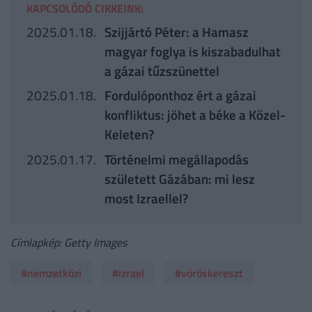
KAPCSOLÓDÓ CIKKEINK:
2025.01.18.
Szijjártó Péter: a Hamasz
magyar foglya is kiszabadulhat
a gázai tűzszünettel
2025.01.18.
Fordulóponthoz ért a gázai
konfliktus: jöhet a béke a Közel-
Keleten?
2025.01.17.
Történelmi megállapodás
született Gázában: mi lesz
most Izraellel?
Címlapkép: Getty Images
#nemzetközi
#izrael
#vöröskereszt