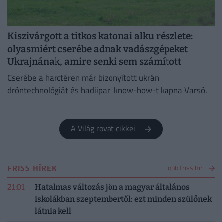
Kiszivárgott a titkos katonai alku részlete:
olyasmiért cserébe adnak vadászgépeket
Ukrajnának, amire senki sem számított
Cserébe a harctéren már bizonyított ukrán
dróntechnológiát és hadiipari know-how-t kapna Varsó.
A Világ rovat cikkei
FRISS HÍREK
Több friss hír
21:01
Hatalmas változás jön a magyar általános
iskolákban szeptembertől: ezt minden szülőnek
látnia kell