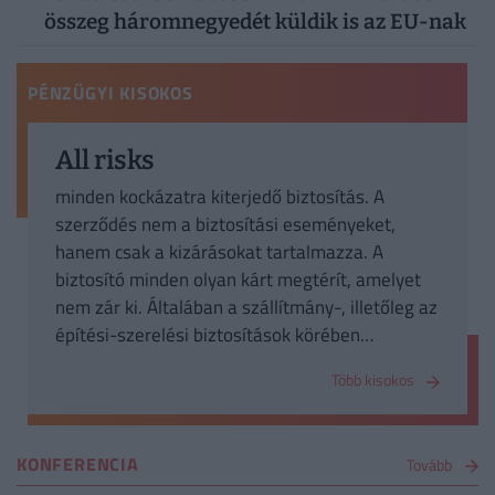
összeg háromnegyedét küldik is az EU-nak
PÉNZÜGYI KISOKOS
All risks
minden kockázatra kiterjedő biztosítás. A
szerződés nem a biztosítási eseményeket,
hanem csak a kizárásokat tartalmazza. A
biztosító minden olyan kárt megtérít, amelyet
nem zár ki. Általában a szállítmány-, illetőleg az
építési-szerelési biztosítások körében
alkalmazott kockázatviselési forma.
Több kisokos
KONFERENCIA
Tovább