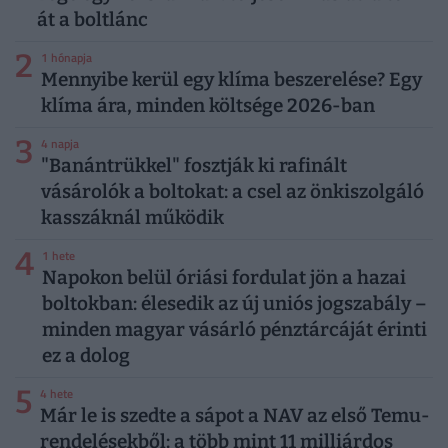
át a boltlánc
2
1 hónapja
Mennyibe kerül egy klíma beszerelése? Egy
klíma ára, minden költsége 2026-ban
3
4 napja
"Banántrükkel" fosztják ki rafinált
vásárolók a boltokat: a csel az önkiszolgáló
kasszáknál működik
4
1 hete
Napokon belül óriási fordulat jön a hazai
boltokban: élesedik az új uniós jogszabály –
minden magyar vásárló pénztárcáját érinti
ez a dolog
5
4 hete
Már le is szedte a sápot a NAV az első Temu-
rendelésekből: a több mint 11 milliárdos