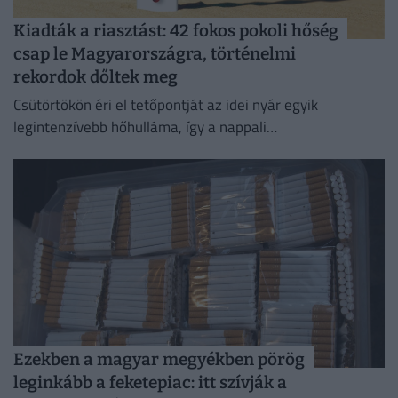
Kiadták a riasztást: 42 fokos pokoli hőség
csap le Magyarországra, történelmi
rekordok dőltek meg
Csütörtökön éri el tetőpontját az idei nyár egyik
legintenzívebb hőhulláma, így a nappali
csúcshőmérséklet akár a 42 Celsius-fokot is elérheti.
Ezekben a magyar megyékben pörög
leginkább a feketepiac: itt szívják a