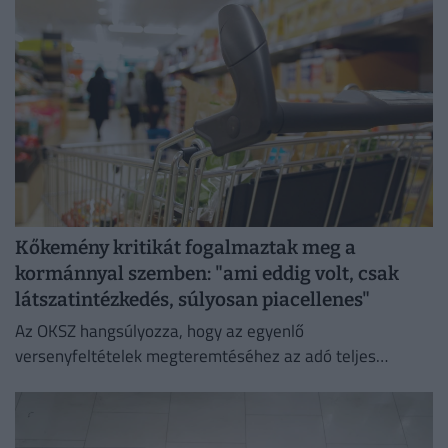
zökkenőmentes kiszolgálását.
Kőkemény kritikát fogalmaztak meg a
kormánnyal szemben: "ami eddig volt, csak
látszatintézkedés, súlyosan piacellenes"
Az OKSZ hangsúlyozza, hogy az egyenlő
versenyfeltételek megteremtéséhez az adó teljes
megszüntetése az egyetlen érdemi megoldás.