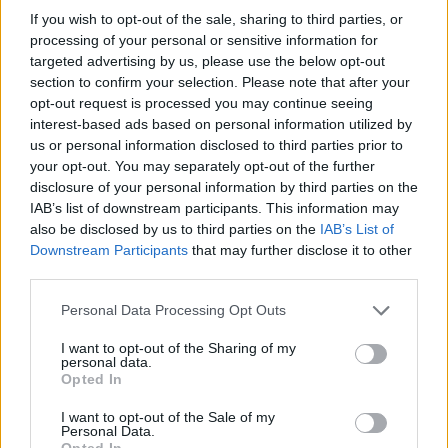
If you wish to opt-out of the sale, sharing to third parties, or
processing of your personal or sensitive information for
targeted advertising by us, please use the below opt-out
section to confirm your selection. Please note that after your
opt-out request is processed you may continue seeing
Itt a bejelentés, sokak kedvenc áruháza tűnhet
interest-based ads based on personal information utilized by
el Magyarországról: megpecsételődött a hazai
us or personal information disclosed to third parties prior to
Tesco sorsa?
your opt-out. You may separately opt-out of the further
disclosure of your personal information by third parties on the
Új szakaszba léphetett a Tesco közép-európai kivonulása,
IAB’s list of downstream participants. This information may
miután a brit áruházlánc befektetési bankokat bízott meg
also be disclosed by us to third parties on the
IAB’s List of
az értékesítés előkészítésével.
Downstream Participants
that may further disclose it to other
third parties.
Personal Data Processing Opt Outs
I want to opt-out of the Sharing of my
personal data.
Opted In
I want to opt-out of the Sale of my
Personal Data.
Opted In