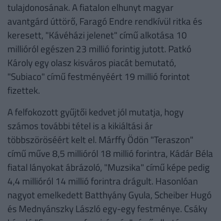
tulajdonosának. A fiatalon elhunyt magyar
avantgárd úttörő, Faragó Endre rendkívül ritka és
keresett, "Kávéházi jelenet" című alkotása 10
millióról egészen 23 millió forintig jutott. Patkó
Károly egy olasz kisváros piacát bemutató,
"Subiaco" című festményéért 19 millió forintot
fizettek.
A felfokozott gyűjtői kedvet jól mutatja, hogy
számos további tétel is a kikiáltási ár
többszöröséért kelt el. Márffy Ödön "Teraszon"
című műve 8,5 millióról 18 millió forintra, Kádár Béla
fiatal lányokat ábrázoló, "Muzsika" című képe pedig
4,4 millióról 14 millió forintra drágult. Hasonlóan
nagyot emelkedett Batthyány Gyula, Scheiber Hugó
és Mednyánszky László egy-egy festménye. Csáky