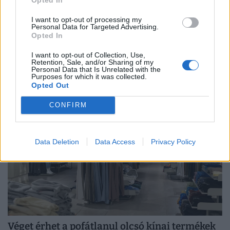
I want to opt-out of processing my
Personal Data for Targeted Advertising.
A pénztárcánkon is érezni fogjuk a brutális
Opted In
aszályt: erre figyelmezetetnek most a gazdák
I want to opt-out of Collection, Use,
A fogyasztóknak hamarosan a legtöbb alapvető
Retention, Sale, and/or Sharing of my
Personal Data that Is Unrelated with the
élelmiszer esetében magasabb árakkal kell számolniuk.
Purposes for which it was collected.
Opted Out
CONFIRM
Data Deletion
Data Access
Privacy Policy
Véget érhet a pofátlanul olcsó kínai termékek