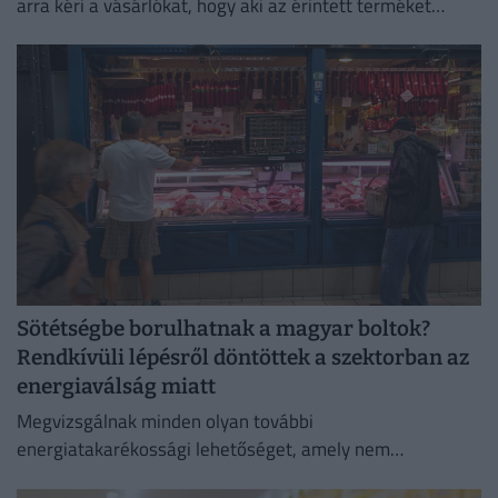
arra kéri a vásárlókat, hogy aki az érintett terméket
megvette, semmiképpen ne fogyassza el.
Sötétségbe borulhatnak a magyar boltok?
Rendkívüli lépésről döntöttek a szektorban az
energiaválság miatt
Megvizsgálnak minden olyan további
energiatakarékossági lehetőséget, amely nem
veszélyezteti az üzletmenet folytonosságát és a vásárlók