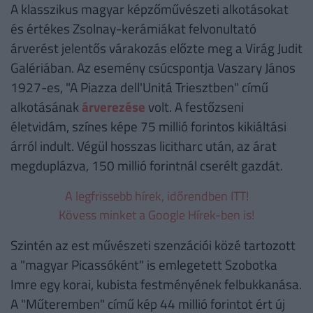
A klasszikus magyar képzőművészeti alkotásokat
és értékes Zsolnay-kerámiákat felvonultató
árverést jelentős várakozás előzte meg a Virág Judit
Galériában. Az esemény csúcspontja Vaszary János
1927-es, "A Piazza dell'Unitá Triesztben" című
alkotásának
árverezése
volt. A festőzseni
életvidám, színes képe 75 millió forintos kikiáltási
árról indult. Végül hosszas licitharc után, az árat
megduplázva, 150 millió forintnál cserélt gazdát.
A legfrissebb hírek, időrendben ITT!
Kövess minket a Google Hírek-ben is!
Szintén az est művészeti szenzációi közé tartozott
a "magyar Picassóként" is emlegetett Szobotka
Imre egy korai, kubista festményének felbukkanása.
A "Műteremben" című kép 44 millió forintot ért új