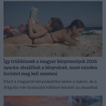
felejthetetlen élményeket.
Így trükköznek a magyar könyvmolyok 2026
nyarán: elszálltak a könyvárak, most minden
forintot meg kell menteni
Kitart a magyarok könyvvásárlási kedve a nyáron, de a
drágulás már óvatosabb költésre készteti az olvasókat.