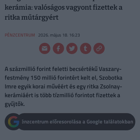
kerámia: valóságos vagyont fizettek a
ritka műtárgyért
PÉNZCENTRUM
2026. május 18. 16:23
A százmillió forint feletti becsértékű Vaszary-
festmény 150 millió forintért kelt el, Szobotka
Imre egyik korai művéért és egy ritka Zsolnay-
kerámiáért is több tízmillió forintot fizettek a
gyűjtők.
Pénzcentrum előresorolása a Google találatokban