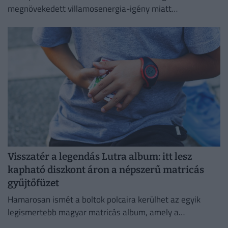
megnövekedett villamosenergia-igény miatt
energiatakarékossági intézkedéseket vezetnek be.
Visszatér a legendás Lutra album: itt lesz
kapható diszkont áron a népszerű matricás
gyűjtőfüzet
Hamarosan ismét a boltok polcaira kerülhet az egyik
legismertebb magyar matricás album, amely a
kilencvenes évek elején gyerekek ezreinek szerzett