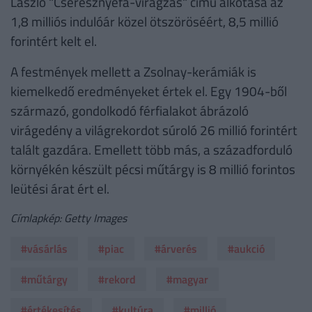
László "Cseresznyefa-virágzás" című alkotása az
1,8 milliós indulóár közel ötszöröséért, 8,5 millió
forintért kelt el.
A festmények mellett a Zsolnay-kerámiák is
kiemelkedő eredményeket értek el. Egy 1904-ből
származó, gondolkodó férfialakot ábrázoló
virágedény a világrekordot súroló 26 millió forintért
talált gazdára. Emellett több más, a századforduló
környékén készült pécsi műtárgy is 8 millió forintos
leütési árat ért el.
Címlapkép: Getty Images
#vásárlás
#piac
#árverés
#aukció
#műtárgy
#rekord
#magyar
#értékesítés
#kultúra
#millió