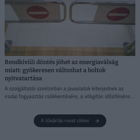
Rendkívüli döntés jöhet az energiaválság
miatt: gyökeresen változhat a boltok
nyitvatartása
A szolgáltatói szektorban a javaslatok kiterjednek az
irodai fogyasztás csökkentésére, a világítás időzítésére
és a lifthasználatra is.
A Vásárlás rovat cikkei