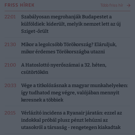
FRISS HÍREK
Több friss hír
22:01
Szabályosan megrohanják Budapestet a
külföldiek: kiderült, melyik nemzet lett az új
Sziget-őrült
21:30
Mikor a legolcsóbb Törökország? Eláruljuk,
mikor érdemes Törökországba utazni
21:00
A Hatoslottó nyerőszámai a 32. héten,
csütörtökön
20:33
Vége a titkolózásnak a magyar munkahelyeken:
így tudhatod meg végre, valójában mennyit
keresnek a többiek
20:15
Vérlázító incidens a Ryanair járatán: ezzel az
indokkal próbál plusz pénzt lehúzni az
utasokról a társaság - rengetegen kiakadtak