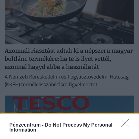
Azonnali riasztást adtak ki a népszerű magyar
boltlánc termékére: ha te is ilyet vettél,
azonnal hagyd abba a használatát
A Nemzeti Kereskedelmi és Fogyasztóvédelmi Hatóság
(NKFH) termékvisszahívásra figyelmeztet.
Pénzcentrum -
Do Not Process My Personal
Information