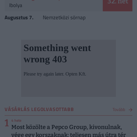
32. hét
Ibolya
Augusztus 7.
Nemzetközi sörnap
VÁSÁRLÁS LEGOLVASOTTABB
Tovább
1
4 hete
Most közölte a Pepco Group, kivonulnak,
vége egy korszaknak: teljesen más útra tér