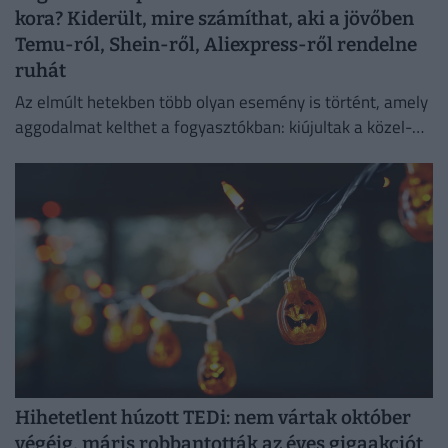
kora? Kiderült, mire számíthat, aki a jövőben
Temu-ról, Shein-ről, Aliexpress-ről rendelne
ruhát
Az elmúlt hetekben több olyan esemény is történt, amely
aggodalmat kelthet a fogyasztókban: kiújultak a közel-
keleti feszültségek, miközben az Európai Unió új
vámokról is döntött.
Hihetetlent húzott TEDi: nem vártak október
végéig, máris robbantották az éves gigaakciót