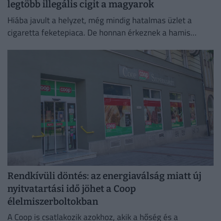
legtöbb illegális cigit a magyarok
Hiába javult a helyzet, még mindig hatalmas üzlet a
cigaretta feketepiaca. De honnan érkeznek a hamis
cigaretták Magyarországra, és hol a legnagyobb a
feketepiac?
Rendkívüli döntés: az energiaválság miatt új
nyitvatartási idő jöhet a Coop
élelmiszerboltokban
A Coop is csatlakozik azokhoz, akik a hőség és a