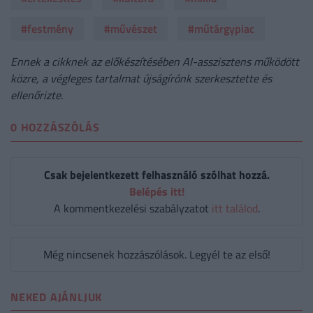
#festmény
#művészet
#műtárgypiac
Ennek a cikknek az előkészítésében AI-asszisztens működött
közre, a végleges tartalmat újságírónk szerkesztette és
ellenőrizte.
0 HOZZÁSZÓLÁS
Csak bejelentkezett felhasználó szólhat hozzá.
Belépés itt!
A kommentkezelési szabályzatot
itt találod
.
Még nincsenek hozzászólások. Legyél te az első!
NEKED AJÁNLJUK