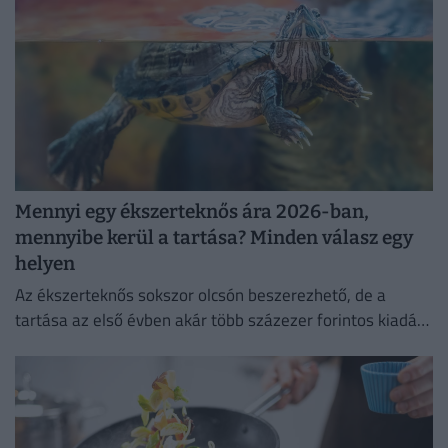
Mennyi egy ékszerteknős ára 2026-ban,
mennyibe kerül a tartása? Minden válasz egy
helyen
Az ékszerteknős sokszor olcsón beszerezhető, de a
tartása az első évben akár több százezer forintos kiadás
is lehet. Mutatjuk, miből áll össze a teknőstartás
költsége!