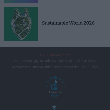
Sustainable World 2026
© 2026 Pénzcentrum
impresszum
jogi nyilatkozat
kapcsolat
süti beállítások
adatvédelem
médiaajánlat
kommentkezelés
ÁSZF
RSS