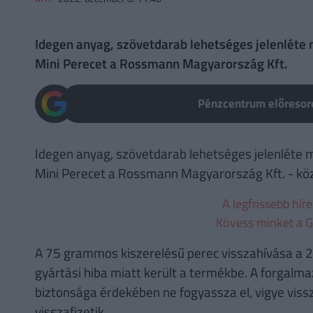
Idegen anyag, szövetdarab lehetséges jelenléte 
Mini Perecet a Rossmann Magyarország Kft.
Pénzcentrum előresoro
Idegen anyag, szövetdarab lehetséges jelenléte m
Mini Perecet a Rossmann Magyarország Kft. - közö
A legfrissebb hír
Kövess minket a G
A 75 grammos kiszerelésű perec visszahívása a 202
gyártási hiba miatt került a termékbe. A forgalma
biztonsága érdekében ne fogyassza el, vigye viss
visszafizetik.