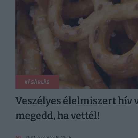
VÁSÁRLÁS
Veszélyes élelmiszert hív 
megedd, ha vettél!
MTI
2022. december 8. 11:46