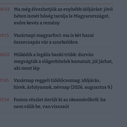
08:34
Ma még élvezhetjük az enyhébb időjárást: jövő
héten ismét hőség tarolja le Magyarországot,
esőre kevés a remény
08:15
Vasárnapi magyarfoci: ma is két hazai
összecsapás vár a szurkolókra
08:02
Működik a legális banki trükk: durván
megvágták a slágerhitelek kamatait, jól járhat,
aki most lép
07:45
Vasárnap reggeli túlélőcsomag: időjárás,
hírek, árfolyamok, névnap (2026. augusztus 9.)
07:34
Fontos részlet derült ki az okosmérőkről: ha
nem válik be, van visszaút