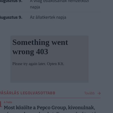
Augusztus 9.
A világ őslakosainak nemzetközi
napja
Augusztus 9.
Az állatkertek napja
VÁSÁRLÁS LEGOLVASOTTABB
Tovább
1
4 hete
Most közölte a Pepco Group, kivonulnak,