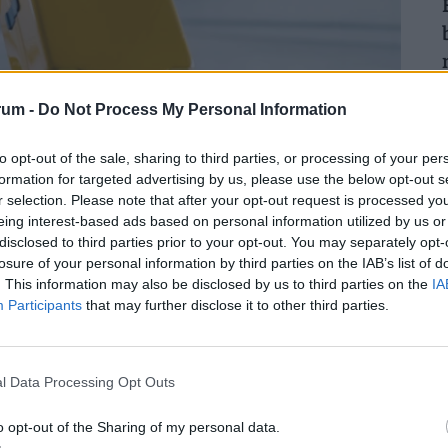
2
rum -
Do Not Process My Personal Information
ában: egyetlen ilyen eszköz miatt
to opt-out of the sale, sharing to third parties, or processing of your per
formation for targeted advertising by us, please use the below opt-out s
r selection. Please note that after your opt-out request is processed y
eing interest-based ads based on personal information utilized by us or
2
disclosed to third parties prior to your opt-out. You may separately opt-
losure of your personal information by third parties on the IAB’s list of
. This information may also be disclosed by us to third parties on the
IA
Participants
that may further disclose it to other third parties.
2
l Data Processing Opt Outs
Időzített bomba a kerti sütögetés?
Életveszélyes hibát követ el a legtöbb
o opt-out of the Sharing of my personal data.