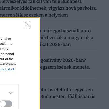
Életveszélyes fákkal van tele Budapest:
bármikor kidőlhetnek, vigyázz hová parkolsz,
merre sétálsz ezeken a helyeken
026. augusztus 8.
Ezért a kutyáért ma már egy használt autó
árát is elkérik: ennyiért veszik a magyarok a
sonal or
ection to
legnépszerűbb fajtákat 2026-ban
ou may
 personal
026. augusztus 8.
out of the
Mennyibe kerül a jogosítvány 2026-ban?
 downstream
Vezetői engedély megszerzésének menete,
B’s List of
ára
026. augusztus 8.
Ennyit keres egy motoros ételfutár egyetlen
hét alatt 2026-ban Budapesten: főállásban is
durván megéri