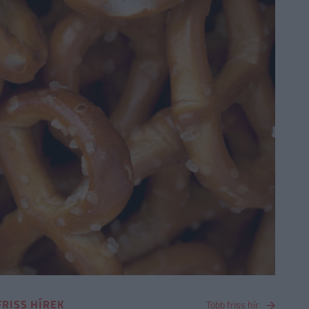
FRISS HÍREK
Több friss hír