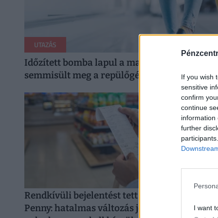
UTAZÁS
Pénzcent
Időzített bomba lapul a magyar utazók táskáj
semmisült meg a repülőgép
If you wish 
sensitive in
confirm you
continue se
information 
further disc
participants
Downstream 
Persona
Rendkívüli bejelentést tett a CBA és a
Penny: hatalmas változás jön a
I want t