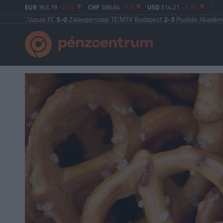
EUR
363.18
-2.23
CHF
388.84
-1.5
USD
314.21
-2.76
asas FC
5-0
Zalaegerszegi TE
|
MTK Budapest
2-3
Puskás Akadémia
|
Zalaeger