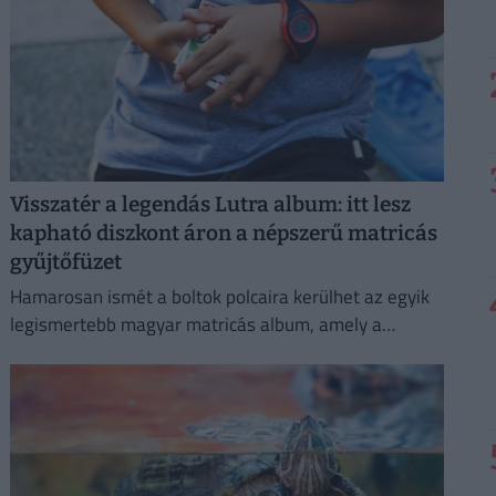
Visszatér a legendás Lutra album: itt lesz
kapható diszkont áron a népszerű matricás
gyűjtőfüzet
Hamarosan ismét a boltok polcaira kerülhet az egyik
legismertebb magyar matricás album, amely a
kilencvenes évek elején gyerekek ezreinek szerzett
felejthetetlen élményeket.