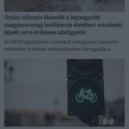
Óriási változás élesedik a legnagyobb
magyarországi boltláncok életében: mindenki
lépett, erre érdemes odafigyelni
Az OKSZ tagvállalatai a kialakult energiapiaci helyzetre
tekintettel önkéntes intézkedésekkel támogatják a
magyar villamosenergia-rendszer stabil és biztonságos
működését.