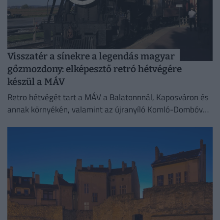
Visszatér a sínekre a legendás magyar
gőzmozdony: elképesztő retró hétvégére
készül a MÁV
Retro hétvégét tart a MÁV a Balatonnnál, Kaposváron és
annak környékén, valamint az újranyíló Komló-Dombóvár
vonalon augusztus első hétvégéjén.