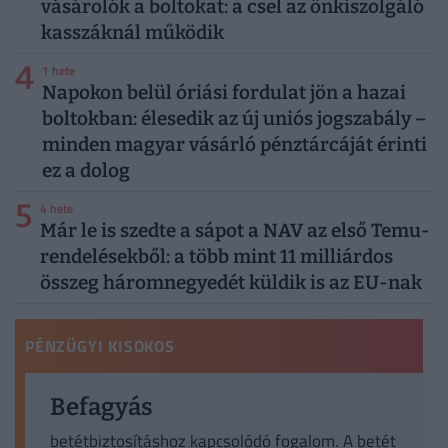
vásárolók a boltokat: a csel az önkiszolgáló
kasszáknál működik
4
1 hete
Napokon belül óriási fordulat jön a hazai
boltokban: élesedik az új uniós jogszabály –
minden magyar vásárló pénztárcáját érinti
ez a dolog
5
4 hete
Már le is szedte a sápot a NAV az első Temu-
rendelésekből: a több mint 11 milliárdos
összeg háromnegyedét küldik is az EU-nak
PÉNZÜGYI KISOKOS
Befagyás
betétbiztosításhoz kapcsolódó fogalom. A betét