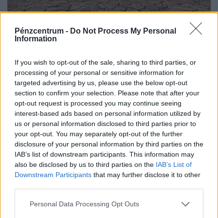
Pénzcentrum -
Do Not Process My Personal
Information
If you wish to opt-out of the sale, sharing to third parties, or
A pénztárcánkon is érezni fogjuk a brutális
processing of your personal or sensitive information for
aszályt: erre figyelmezetetnek most a gazdák
targeted advertising by us, please use the below opt-out
section to confirm your selection. Please note that after your
A fogyasztóknak hamarosan a legtöbb alapvető
opt-out request is processed you may continue seeing
élelmiszer esetében magasabb árakkal kell számolniuk.
interest-based ads based on personal information utilized by
us or personal information disclosed to third parties prior to
your opt-out. You may separately opt-out of the further
disclosure of your personal information by third parties on the
IAB’s list of downstream participants. This information may
also be disclosed by us to third parties on the
IAB’s List of
Downstream Participants
that may further disclose it to other
third parties.
Personal Data Processing Opt Outs