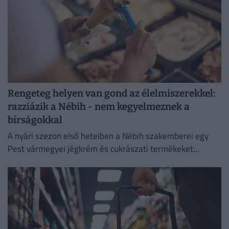
Rengeteg helyen van gond az élelmiszerekkel:
razziázik a Nébih - nem kegyelmeznek a
bírságokkal
A nyári szezon első heteiben a Nébih szakemberei egy
Pest vármegyei jégkrém és cukrászati termékeket
előállító létesítménnyel szemben eljárást indítottak.