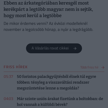
Ebben az árkategóriában keresgél most
kerékpárt a legtöbb magyar: nem is sejtik,
hogy most kerül a legtöbbe
De mikor érdemes venni? Az évközi modelleknél
november a legolcsóbb hónap, a nyár a legdrágább.
A Vásárlás rovat cikkei
FRISS HÍREK
Több friss hír
05:37
50 forintos palackgyűjtésből élnek túl egyre
többen: tényleg a visszaváltási rendszer
megszüntetése lenne a megoldás?
04:03
Már szinte uniós árakat fizetünk a boltokban: de
hol vannak a külföldi bérek?