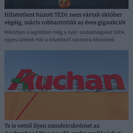
Hihetetlent húzott TEDi: nem vártak október
végéig, máris robbantották az éves gigaakciót
Miközben a legtöbben még a nyári szabadságukat töltik,
egyes üzletek már a következő szezonra készülnek.
Te is vettél ilyen szendvicskrémet az