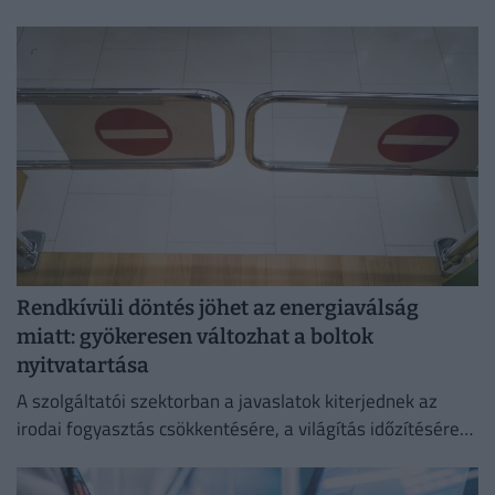
megszüntetése az egyetlen érdemi megoldás.
Rendkívüli döntés jöhet az energiaválság
miatt: gyökeresen változhat a boltok
nyitvatartása
A szolgáltatói szektorban a javaslatok kiterjednek az
irodai fogyasztás csökkentésére, a világítás időzítésére
és a lifthasználatra is.