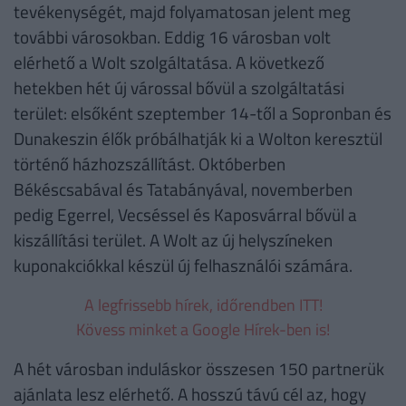
tevékenységét, majd folyamatosan jelent meg
további városokban. Eddig 16 városban volt
elérhető a Wolt szolgáltatása. A következő
hetekben hét új várossal bővül a szolgáltatási
terület: elsőként szeptember 14-től a Sopronban és
Dunakeszin élők próbálhatják ki a Wolton keresztül
történő házhozszállítást. Októberben
Békéscsabával és Tatabányával, novemberben
pedig Egerrel, Vecséssel és Kaposvárral bővül a
kiszállítási terület. A Wolt az új helyszíneken
kuponakciókkal készül új felhasználói számára.
A legfrissebb hírek, időrendben ITT!
Kövess minket a Google Hírek-ben is!
A hét városban induláskor összesen 150 partnerük
ajánlata lesz elérhető. A hosszú távú cél az, hogy