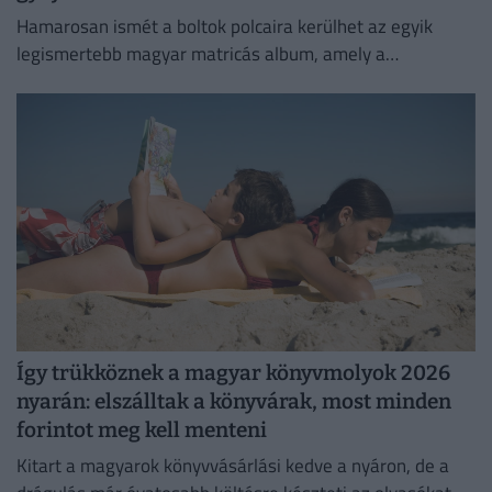
Hamarosan ismét a boltok polcaira kerülhet az egyik
legismertebb magyar matricás album, amely a
kilencvenes évek elején gyerekek ezreinek szerzett
felejthetetlen élményeket.
Így trükköznek a magyar könyvmolyok 2026
nyarán: elszálltak a könyvárak, most minden
forintot meg kell menteni
Kitart a magyarok könyvvásárlási kedve a nyáron, de a