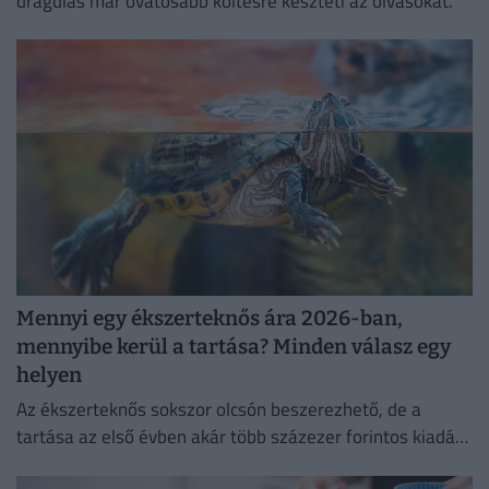
drágulás már óvatosabb költésre készteti az olvasókat.
Mennyi egy ékszerteknős ára 2026-ban,
mennyibe kerül a tartása? Minden válasz egy
helyen
Az ékszerteknős sokszor olcsón beszerezhető, de a
tartása az első évben akár több százezer forintos kiadás
is lehet. Mutatjuk, miből áll össze a teknőstartás