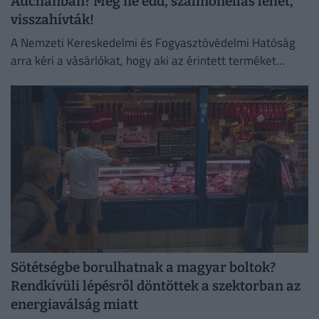
Auchanban? Meg ne edd, szalmonellás lehet,
visszahívták!
A Nemzeti Kereskedelmi és Fogyasztóvédelmi Hatóság
arra kéri a vásárlókat, hogy aki az érintett terméket
megvette, semmiképpen ne fogyassza el.
Sötétségbe borulhatnak a magyar boltok?
Rendkívüli lépésről döntöttek a szektorban az
energiaválság miatt