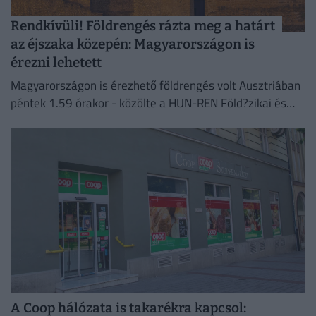
Rendkívüli! Földrengés rázta meg a határt
az éjszaka közepén: Magyarországon is
érezni lehetett
Magyarországon is érezhető földrengés volt Ausztriában
péntek 1.59 órakor - közölte a HUN-REN Föld?zikai és
Űrtudományi Kutatóintézet Kövesligethy Radó
Szeizmológiai Obszervatórium
A Coop hálózata is takarékra kapcsol: