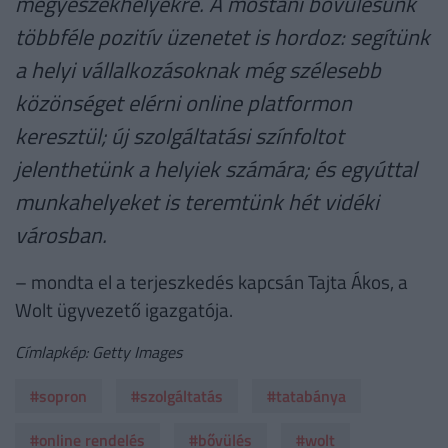
megyeszékhelyekre. A mostani bővülésünk
többféle pozitív üzenetet is hordoz: segítünk
a helyi vállalkozásoknak még szélesebb
közönséget elérni online platformon
keresztül; új szolgáltatási színfoltot
jelenthetünk a helyiek számára; és egyúttal
munkahelyeket is teremtünk hét vidéki
városban.
– mondta el a terjeszkedés kapcsán Tajta Ákos, a
Wolt ügyvezető igazgatója.
Címlapkép: Getty Images
#sopron
#szolgáltatás
#tatabánya
#online rendelés
#bővülés
#wolt