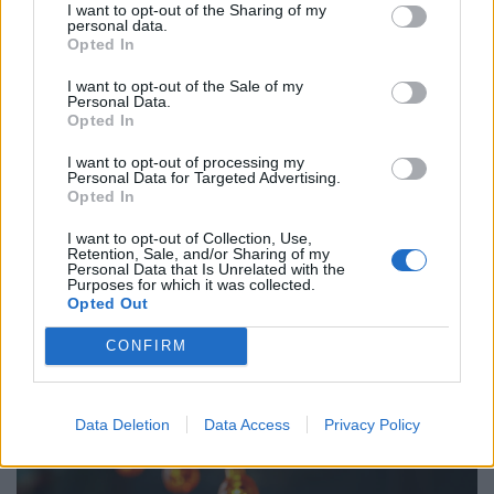
I want to opt-out of the Sharing of my
personal data.
Opted In
Véget érhet a pofátlanul olcsó kínai termékek
I want to opt-out of the Sale of my
Personal Data.
kora? Kiderült, mire számíthat, aki a jövőben
Opted In
Temu-ról, Shein-ről, Aliexpress-ről rendelne
I want to opt-out of processing my
ruhát
Personal Data for Targeted Advertising.
Az elmúlt hetekben több olyan esemény is történt, amely
Opted In
aggodalmat kelthet a fogyasztókban: kiújultak a közel-
I want to opt-out of Collection, Use,
keleti feszültségek, miközben az Európai Unió új
Retention, Sale, and/or Sharing of my
Personal Data that Is Unrelated with the
vámokról is döntött.
Purposes for which it was collected.
Opted Out
CONFIRM
Data Deletion
Data Access
Privacy Policy