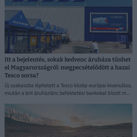
Itt a bejelentés, sokak kedvenc áruháza tűnhet
el Magyarországról: megpecsételődött a hazai
Tesco sorsa?
Új szakaszba léphetett a Tesco közép-európai kivonulása,
miután a brit áruházlánc befektetési bankokat bízott meg
az értékesítés előkészítésével.