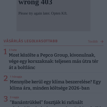
VÁSÁRLÁS LEGOLVASOTTABB
Tovább
1
3 hete
Most közölte a Pepco Group, kivonulnak,
vége egy korszaknak: teljesen más útra tér
át a boltlánc
2
1 hónapja
Mennyibe kerül egy klíma beszerelése? Egy
klíma ára, minden költsége 2026-ban
3
3 napja
"Banántrükkel" fosztják ki rafinált