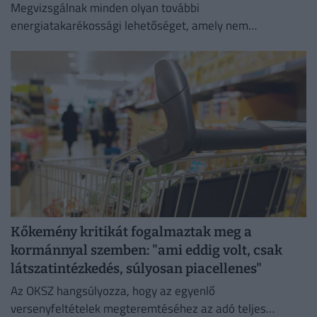
Megvizsgálnak minden olyan további
energiatakarékossági lehetőséget, amely nem
veszélyezteti az üzletmenet folytonosságát és a vásárlók
zökkenőmentes kiszolgálását.
Kőkemény kritikát fogalmaztak meg a
kormánnyal szemben: "ami eddig volt, csak
látszatintézkedés, súlyosan piacellenes"
Az OKSZ hangsúlyozza, hogy az egyenlő
versenyfeltételek megteremtéséhez az adó teljes