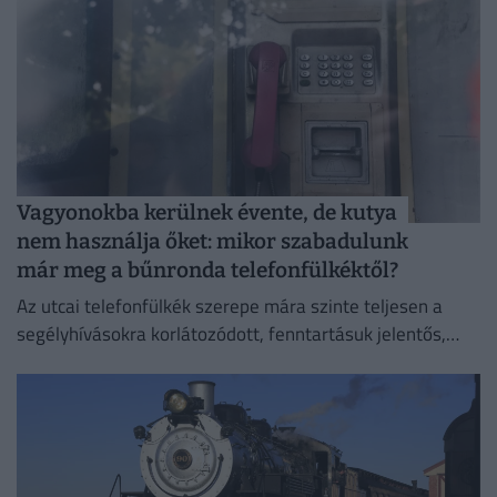
Vagyonokba kerülnek évente, de kutya
nem használja őket: mikor szabadulunk
már meg a bűnronda telefonfülkéktől?
Az utcai telefonfülkék szerepe mára szinte teljesen a
segélyhívásokra korlátozódott, fenntartásuk jelentős,
üzletileg meg nem térülő terhet ró a távközlési
szolgáltatókra.