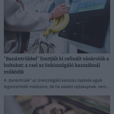
"Banántrükkel" fosztják ki rafinált vásárolók a
boltokat: a csel az önkiszolgáló kasszáknál
működik
A „banántrükk” az önkiszolgáló kasszás lopások egyik
legismertebb módszere, de ha valakit rajtakapnak, nem
lesz boldog.