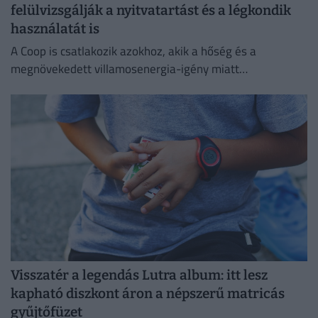
felülvizsgálják a nyitvatartást és a légkondik
használatát is
A Coop is csatlakozik azokhoz, akik a hőség és a
megnövekedett villamosenergia-igény miatt
energiatakarékossági intézkedéseket vezetnek be.
Visszatér a legendás Lutra album: itt lesz
kapható diszkont áron a népszerű matricás
gyűjtőfüzet