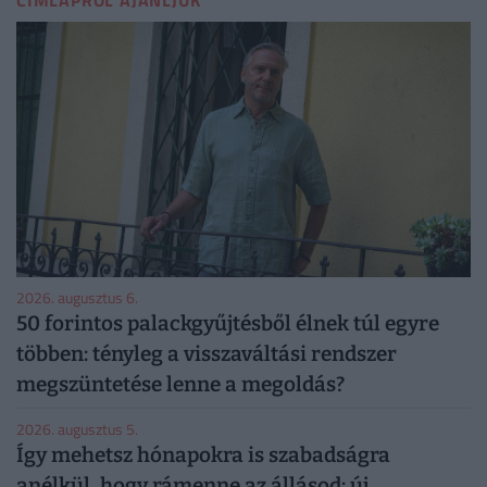
CÍMLAPRÓL AJÁNLJUK
2026. augusztus 6.
50 forintos palackgyűjtésből élnek túl egyre
többen: tényleg a visszaváltási rendszer
megszüntetése lenne a megoldás?
2026. augusztus 5.
Így mehetsz hónapokra is szabadságra
anélkül, hogy rámenne az állásod: új