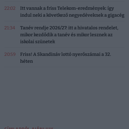
22:02
Itt vannak a friss Telekom-eredmények: így
indul neki a következő negyedéveknek a gigacég
21:34
Tanév rendje 2026/27: itt a hivatalos rendelet,
mikor kezdődik a tanév és mikor lesznek az
iskolai szünetek
20:59
Friss! A Skandináv lottó nyerőszámai a 32.
héten