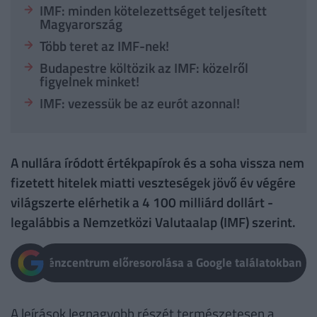
IMF: minden kötelezettséget teljesített
Magyarország
Több teret az IMF-nek!
Budapestre költözik az IMF: közelről
figyelnek minket!
IMF: vezessük be az eurót azonnal!
A nullára íródott értékpapírok és a soha vissza nem
fizetett hitelek miatti veszteségek jövő év végére
világszerte elérhetik a 4 100 milliárd dollárt -
legalábbis a Nemzetközi Valutaalap (IMF) szerint.
Pénzcentrum előresorolása a Google találatokban
A leírások legnagyobb részét természetesen a