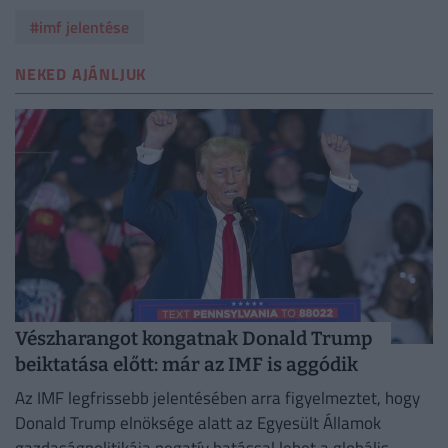
#imf jelentése
NEKED AJÁNLJUK
Vészharangot kongatnak Donald Trump
beiktatása előtt: már az IMF is aggódik
Az IMF legfrissebb jelentésében arra figyelmeztet, hogy
Donald Trump elnöksége alatt az Egyesült Államok
gazdaságpolitikája negatív hatással lehet a globális