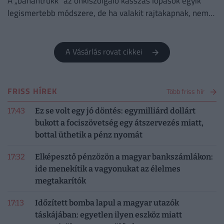
A „banántrükk” az önkiszolgáló kasszás lopások egyik
legismertebb módszere, de ha valakit rajtakapnak, nem
lesz boldog.
A Vásárlás rovat cikkei
FRISS HÍREK
Több friss hír
17:43
Ez se volt egy jó döntés: egymilliárd dollárt
bukott a fociszövetség egy átszervezés miatt,
bottal üthetik a pénz nyomát
17:32
Elképesztő pénzözön a magyar bankszámlákon:
ide menekítik a vagyonukat az élelmes
megtakarítók
17:13
Időzített bomba lapul a magyar utazók
táskájában: egyetlen ilyen eszköz miatt