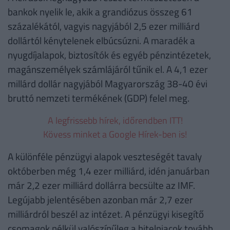
bankok nyelik le, akik a grandiózus összeg 61
százalékától, vagyis nagyjából 2,5 ezer milliárd
dollártól kénytelenek elbúcsúzni. A maradék a
nyugdíjalapok, biztosítók és egyéb pénzintézetek,
magánszemélyek számlájáról tűnik el. A 4,1 ezer
millárd dollár nagyjából Magyarország 38-40 évi
bruttó nemzeti termékének (GDP) felel meg.
A legfrissebb hírek, időrendben ITT!
Kövess minket a Google Hírek-ben is!
A különféle pénzügyi alapok veszteségét tavaly
októberben még 1,4 ezer milliárd, idén januárban
már 2,2 ezer milliárd dollárra becsülte az IMF.
Legújabb jelentésében azonban már 2,7 ezer
milliárdról beszél az intézet. A pénzügyi kisegítő
csomagok nélkül valószínűleg a hitelpiacok tovább