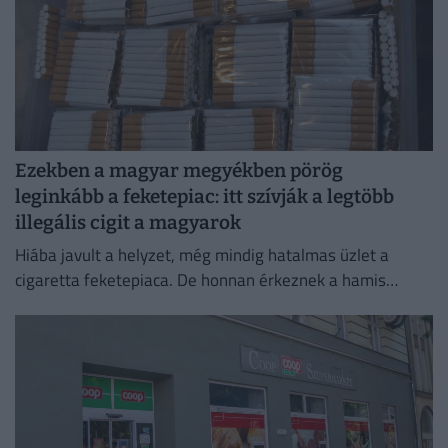
Ezekben a magyar megyékben pörög
leginkább a feketepiac: itt szívják a legtöbb
illegális cigit a magyarok
Hiába javult a helyzet, még mindig hatalmas üzlet a
cigaretta feketepiaca. De honnan érkeznek a hamis
cigaretták Magyarországra, és hol a legnagyobb a
feketepiac?