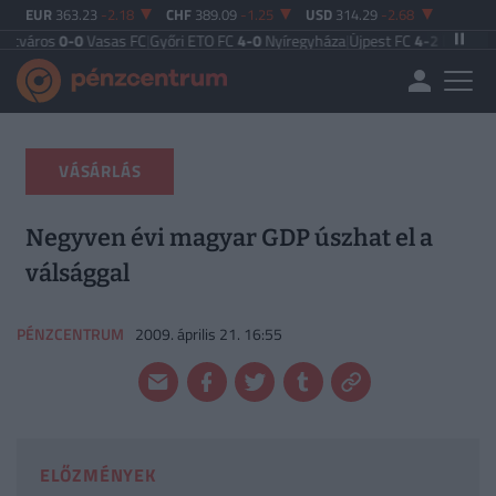
EUR
363.23
-2.18
CHF
389.09
-1.25
USD
314.29
-2.68
0
Vasas FC
|
Győri ETO FC
4-0
Nyíregyháza
|
Újpest FC
4-2
Debreceni VSC
|
Buda
VÁSÁRLÁS
Negyven évi magyar GDP úszhat el a
válsággal
PÉNZCENTRUM
2009. április 21. 16:55
ELŐZMÉNYEK