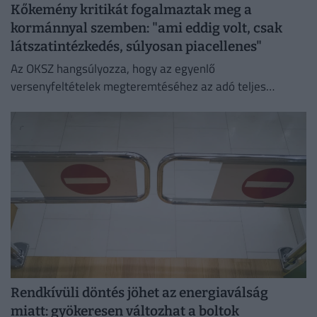
Kőkemény kritikát fogalmaztak meg a
kormánnyal szemben: "ami eddig volt, csak
látszatintézkedés, súlyosan piacellenes"
Az OKSZ hangsúlyozza, hogy az egyenlő
versenyfeltételek megteremtéséhez az adó teljes
megszüntetése az egyetlen érdemi megoldás.
Rendkívüli döntés jöhet az energiaválság
miatt: gyökeresen változhat a boltok