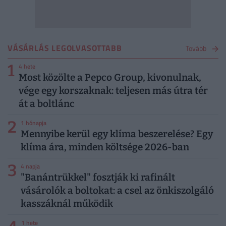
VÁSÁRLÁS LEGOLVASOTTABB
Tovább
1
4 hete
Most közölte a Pepco Group, kivonulnak,
vége egy korszaknak: teljesen más útra tér
át a boltlánc
2
1 hónapja
Mennyibe kerül egy klíma beszerelése? Egy
klíma ára, minden költsége 2026-ban
3
4 napja
"Banántrükkel" fosztják ki rafinált
vásárolók a boltokat: a csel az önkiszolgáló
kasszáknál működik
1 hete