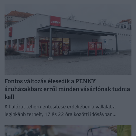
félévben is így marad.
Fontos változás élesedik a PENNY
áruházakban: erről minden vásárlónak tudnia
kell
A hálózat tehermentesítése érdekében a vállalat a
leginkább terhelt, 17 és 22 óra közötti idősávban
minimalizálja az áramfogyasztását.