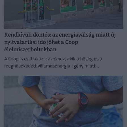
Rendkívüli döntés: az energiaválság miatt új
nyitvatartási idő jöhet a Coop
élelmiszerboltokban
A Coop is csatlakozik azokhoz, akik a hőség és a
megnövekedett villamosenergia-igény miatt
energiatakarékossági intézkedéseket vezetnek be.