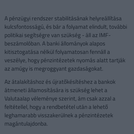
A pénzügyi rendszer stabilitásának helyreállítása
kulcsfontosságú, és bár a folyamat elindult, további
politikai segítségre van szükség - áll az IMF-
beszámolóban. A banki állományok alapos
kitisztogatása nélkül folyamatosan fennáll a
veszélye, hogy pénzintézetek nyomás alatt tartják
az amúgy is megroggyant gazdaságokat.
Az átalakításhoz és újratőkésítéshez a bankok
átmeneti államosítására is szükség lehet a
Valutaalap véleménye szerint, ám csak azzal a
feltétellel, hogy a rendbetétel után a lehető
leghamarabb visszakerülnek a pénzintézetek
magántulajdonba.