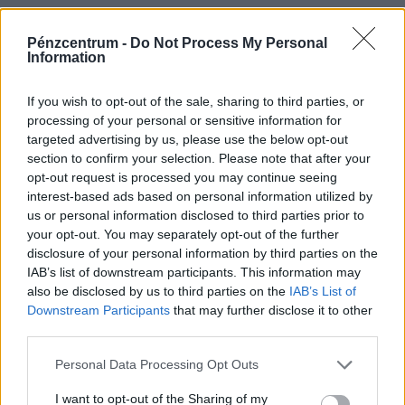
az értékesítés előkészítésével.
Pénzcentrum -
Do Not Process My Personal
Information
If you wish to opt-out of the sale, sharing to third parties, or
processing of your personal or sensitive information for
targeted advertising by us, please use the below opt-out
section to confirm your selection. Please note that after your
opt-out request is processed you may continue seeing
interest-based ads based on personal information utilized by
us or personal information disclosed to third parties prior to
your opt-out. You may separately opt-out of the further
A pénztárcánkon is érezni fogjuk a brutális
disclosure of your personal information by third parties on the
IAB’s list of downstream participants. This information may
aszályt: erre figyelmezetetnek most a gazdák
also be disclosed by us to third parties on the
IAB’s List of
A fogyasztóknak hamarosan a legtöbb alapvető
Downstream Participants
that may further disclose it to other
élelmiszer esetében magasabb árakkal kell számolniuk.
third parties.
Personal Data Processing Opt Outs
I want to opt-out of the Sharing of my