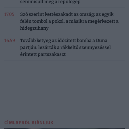
semmisült meg a repülőgép
17:05
Szó szerint kettészakadt az ország: az egyik
felén tombol a pokol, a másikra megérkezett a
hidegzuhany
16:59
Tovább ketyeg az időzített bomba a Duna
partján: lezárták a rákkeltő szennyezéssel
érintett partszakaszt
CÍMLAPRÓL AJÁNLJUK