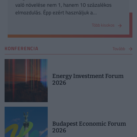
való növelése nem 1, hanem 10 százalékos
elmozdulás. Épp ezért használjuk a
százalékpont és a bázispont kifejezéseket.
Több kisokos
Százalékpont az egész értékű növekedést vagy
csökkenést adja meg, míg a bázispont ennek
század részét.
KONFERENCIA
Tovább
Energy Investment Forum
2026
Budapest Economic Forum
2026