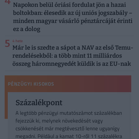
4
Napokon belül óriási fordulat jön a hazai
boltokban: élesedik az új uniós jogszabály –
minden magyar vásárló pénztárcáját érinti
ez a dolog
5
4 hete
Már le is szedte a sápot a NAV az első Temu-
rendelésekből: a több mint 11 milliárdos
összeg háromnegyedét küldik is az EU-nak
PÉNZÜGYI KISOKOS
Százalékpont
A legtöbb pénzügyi mutatószámot százalékban
fejezzük ki, melynek növekedését vagy
csökkenését már megtévesztő lenne ugyanígy
megadni. Például a kamat 10-ről 11 százalékra