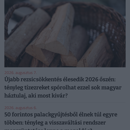
2026. augusztus 7.
Újabb rezsicsökkentés élesedik 2026 őszén:
tényleg tízezreket spórolhat ezzel sok magyar
háztulaj, aki most kivár?
2026. augusztus 6.
50 forintos palackgyűjtésből élnek túl egyre
többen: tényleg a visszaváltási rendszer