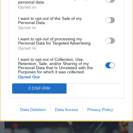
personal data.
Opted In
I want to opt-out of the Sale of my
Personal Data.
Opted In
I want to opt-out of processing my
Personal Data for Targeted Advertising.
Opted In
I want to opt-out of Collection, Use,
Véget érhet a pofátlanul olcsó kínai termékek
Retention, Sale, and/or Sharing of my
Personal Data that Is Unrelated with the
kora? Kiderült, mire számíthat, aki a jövőben
Purposes for which it was collected.
Temu-ról, Shein-ről, Aliexpress-ről rendelne
Opted Out
ruhát
CONFIRM
Az elmúlt hetekben több olyan esemény is történt, amely
aggodalmat kelthet a fogyasztókban: kiújultak a közel-
keleti feszültségek, miközben az Európai Unió új
Data Deletion
Data Access
Privacy Policy
vámokról is döntött.