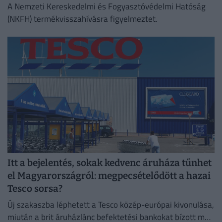
A Nemzeti Kereskedelmi és Fogyasztóvédelmi Hatóság
(NKFH) termékvisszahívásra figyelmeztet.
Itt a bejelentés, sokak kedvenc áruháza tűnhet
el Magyarországról: megpecsételődött a hazai
Tesco sorsa?
Új szakaszba léphetett a Tesco közép-európai kivonulása,
miután a brit áruházlánc befektetési bankokat bízott meg