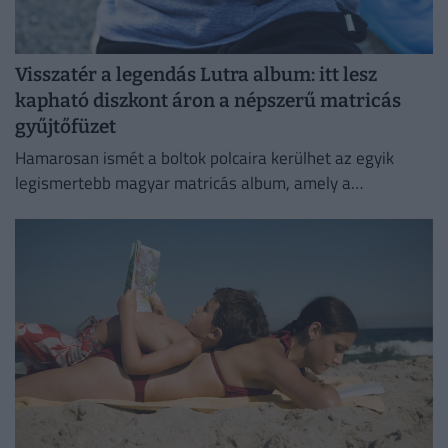
Visszatér a legendás Lutra album: itt lesz
kapható diszkont áron a népszerű matricás
gyűjtőfüzet
Hamarosan ismét a boltok polcaira kerülhet az egyik
legismertebb magyar matricás album, amely a
kilencvenes évek elején gyerekek ezreinek szerzett
felejthetetlen élményeket.