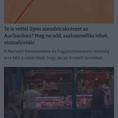
Te is vettél ilyen szendvicskrémet az
Auchanban? Meg ne edd, szalmonellás lehet,
visszahívták!
A Nemzeti Kereskedelmi és Fogyasztóvédelmi Hatóság
arra kéri a vásárlókat, hogy aki az érintett terméket
megvette, semmiképpen ne fogyassza el.