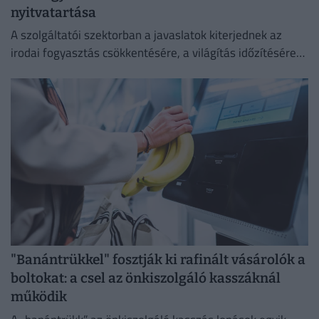
nyitvatartása
A szolgáltatói szektorban a javaslatok kiterjednek az
irodai fogyasztás csökkentésére, a világítás időzítésére
és a lifthasználatra is.
"Banántrükkel" fosztják ki rafinált vásárolók a
boltokat: a csel az önkiszolgáló kasszáknál
működik