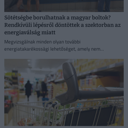
Sötétségbe borulhatnak a magyar boltok?
Rendkívüli lépésről döntöttek a szektorban az
energiaválság miatt
Megvizsgálnak minden olyan további
energiatakarékossági lehetőséget, amely nem
veszélyezteti az üzletmenet folytonosságát és a vásárlók
zökkenőmentes kiszolgálását.