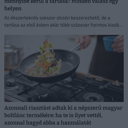
mennyibe kerül a tartása? Minden válasz egy
helyen
Az ékszerteknős sokszor olcsón beszerezhető, de a
tartása az első évben akár több százezer forintos kiadás
is lehet. Mutatjuk, miből áll össze a teknőstartás
költsége!
Azonnali riasztást adtak ki a népszerű magyar
boltlánc termékére: ha te is ilyet vettél,
azonnal hagyd abba a használatát