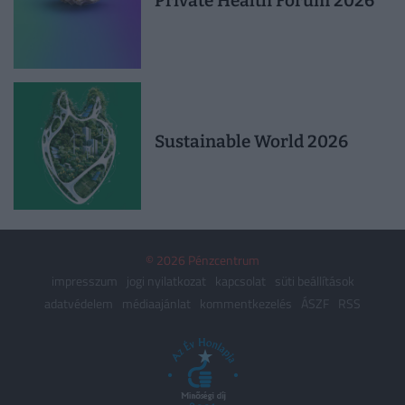
Private Health Forum 2026
Sustainable World 2026
© 2026 Pénzcentrum
impresszum
jogi nyilatkozat
kapcsolat
süti beállítások
adatvédelem
médiaajánlat
kommentkezelés
ÁSZF
RSS