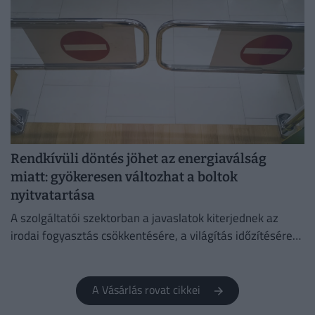
Rendkívüli döntés jöhet az energiaválság
miatt: gyökeresen változhat a boltok
nyitvatartása
A szolgáltatói szektorban a javaslatok kiterjednek az
irodai fogyasztás csökkentésére, a világítás időzítésére
és a lifthasználatra is.
A Vásárlás rovat cikkei