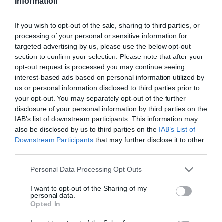
Information
If you wish to opt-out of the sale, sharing to third parties, or
processing of your personal or sensitive information for
A pénztárcánkon is érezni fogjuk a brutális
targeted advertising by us, please use the below opt-out
section to confirm your selection. Please note that after your
aszályt: erre figyelmezetetnek most a gazdák
opt-out request is processed you may continue seeing
A fogyasztóknak hamarosan a legtöbb alapvető
interest-based ads based on personal information utilized by
élelmiszer esetében magasabb árakkal kell számolniuk.
us or personal information disclosed to third parties prior to
your opt-out. You may separately opt-out of the further
disclosure of your personal information by third parties on the
IAB’s list of downstream participants. This information may
also be disclosed by us to third parties on the
IAB’s List of
Downstream Participants
that may further disclose it to other
third parties.
Personal Data Processing Opt Outs
I want to opt-out of the Sharing of my
personal data.
Opted In