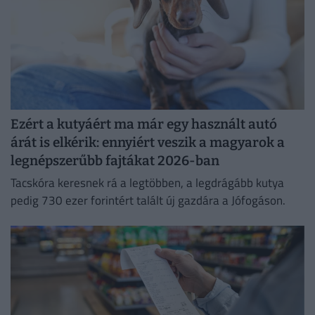
Ezért a kutyáért ma már egy használt autó
árát is elkérik: ennyiért veszik a magyarok a
legnépszerűbb fajtákat 2026-ban
Tacskóra keresnek rá a legtöbben, a legdrágább kutya
pedig 730 ezer forintért talált új gazdára a Jófogáson.