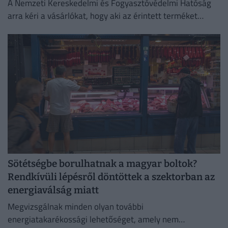
A Nemzeti Kereskedelmi és Fogyasztóvédelmi Hatóság
arra kéri a vásárlókat, hogy aki az érintett terméket
megvette, semmiképpen ne fogyassza el.
Sötétségbe borulhatnak a magyar boltok?
Rendkívüli lépésről döntöttek a szektorban az
energiaválság miatt
Megvizsgálnak minden olyan további
energiatakarékossági lehetőséget, amely nem