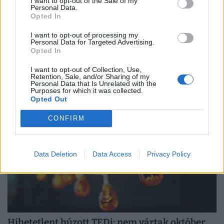
I want to opt-out of the Sale of my
Personal Data.
Véget érhet a pofátlanul olcsó kínai termékek
Opted In
kora? Kiderült, mire számíthat, aki a jövőben
Temu-ról, Shein-ről, Aliexpress-ről rendelne
I want to opt-out of processing my
Personal Data for Targeted Advertising.
ruhát
Opted In
Az elmúlt hetekben több olyan esemény is történt, amely
I want to opt-out of Collection, Use,
aggodalmat kelthet a fogyasztókban: kiújultak a közel-
Retention, Sale, and/or Sharing of my
Personal Data that Is Unrelated with the
keleti feszültségek, miközben az Európai Unió új
Purposes for which it was collected.
Opted Out
vámokról is döntött.
CONFIRM
Data Deletion
Data Access
Privacy Policy
Hihetetlent húzott TEDi: nem vártak október