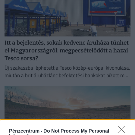
Itt a bejelentés, sokak kedvenc áruháza tűnhet
el Magyarországról: megpecsételődött a hazai
Tesco sorsa?
Új szakaszba léphetett a Tesco közép-európai kivonulása,
miután a brit áruházlánc befektetési bankokat bízott meg
az értékesítés előkészítésével.
Pénzcentrum -
Do Not Process My Personal