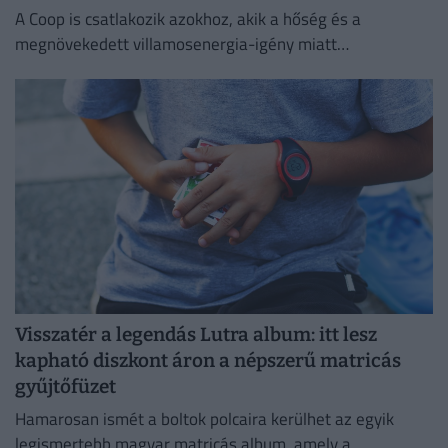
A Coop is csatlakozik azokhoz, akik a hőség és a
megnövekedett villamosenergia-igény miatt
energiatakarékossági intézkedéseket vezetnek be.
Visszatér a legendás Lutra album: itt lesz
kapható diszkont áron a népszerű matricás
gyűjtőfüzet
Hamarosan ismét a boltok polcaira kerülhet az egyik
legismertebb magyar matricás album, amely a