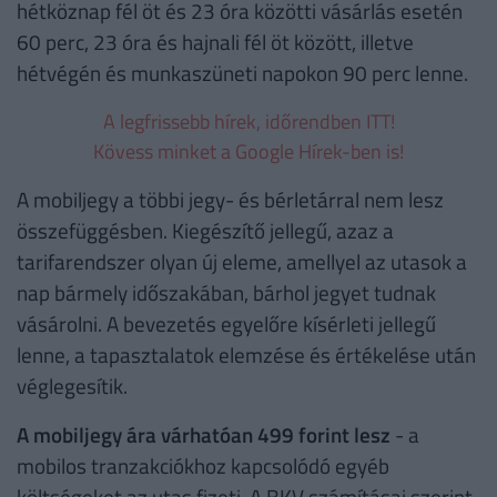
hétköznap fél öt és 23 óra közötti vásárlás esetén
60 perc, 23 óra és hajnali fél öt között, illetve
hétvégén és munkaszüneti napokon 90 perc lenne.
A legfrissebb hírek, időrendben ITT!
Kövess minket a Google Hírek-ben is!
A mobiljegy a többi jegy- és bérletárral nem lesz
összefüggésben. Kiegészítő jellegű, azaz a
tarifarendszer olyan új eleme, amellyel az utasok a
nap bármely időszakában, bárhol jegyet tudnak
vásárolni. A bevezetés egyelőre kísérleti jellegű
lenne, a tapasztalatok elemzése és értékelése után
véglegesítik.
A mobiljegy ára várhatóan 499 forint lesz
- a
mobilos tranzakciókhoz kapcsolódó egyéb
költségeket az utas fizeti. A BKV számításai szerint