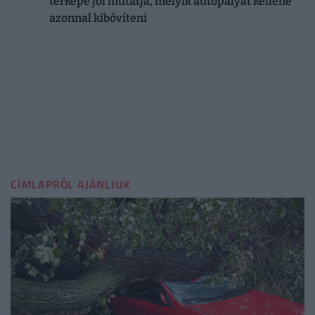
térképe jól mutatja, melyik autópályát kellene
azonnal kibővíteni
CÍMLAPRÓL AJÁNLJUK