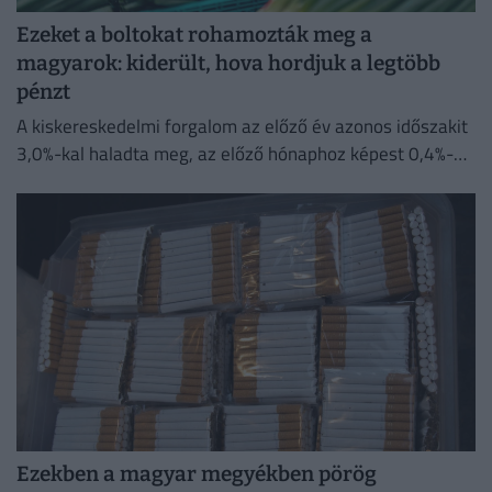
Ezeket a boltokat rohamozták meg a
magyarok: kiderült, hova hordjuk a legtöbb
pénzt
A kiskereskedelmi forgalom az előző év azonos időszakit
3,0%-kal haladta meg, az előző hónaphoz képest 0,4%-
kal mérséklődött
Ezekben a magyar megyékben pörög