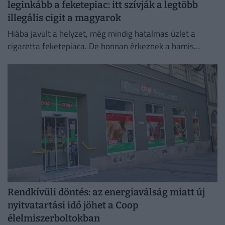
leginkább a feketepiac: itt szívják a legtöbb
illegális cigit a magyarok
Hiába javult a helyzet, még mindig hatalmas üzlet a
cigaretta feketepiaca. De honnan érkeznek a hamis
cigaretták Magyarországra, és hol a legnagyobb a
feketepiac?
Rendkívüli döntés: az energiaválság miatt új
nyitvatartási idő jöhet a Coop
élelmiszerboltokban