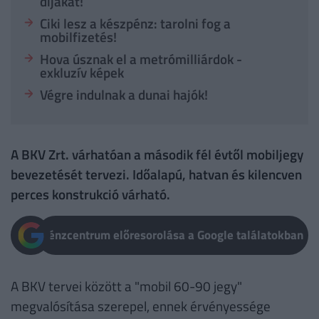
díjakat!
Ciki lesz a készpénz: tarolni fog a
mobilfizetés!
Hova úsznak el a metrómilliárdok -
exkluzív képek
Végre indulnak a dunai hajók!
A BKV Zrt. várhatóan a második fél évtől mobiljegy
bevezetését tervezi. Időalapú, hatvan és kilencven
perces konstrukció várható.
Pénzcentrum előresorolása a Google találatokban
A BKV tervei között a "mobil 60-90 jegy"
megvalósítása szerepel, ennek érvényessége