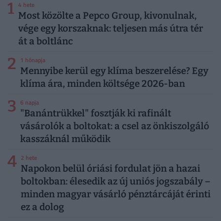
1
4 hete
Most közölte a Pepco Group, kivonulnak,
vége egy korszaknak: teljesen más útra tér
át a boltlánc
2
1 hónapja
Mennyibe kerül egy klíma beszerelése? Egy
klíma ára, minden költsége 2026-ban
3
6 napja
"Banántrükkel" fosztják ki rafinált
vásárolók a boltokat: a csel az önkiszolgáló
kasszáknál működik
4
2 hete
Napokon belül óriási fordulat jön a hazai
boltokban: élesedik az új uniós jogszabály –
minden magyar vásárló pénztárcáját érinti
ez a dolog