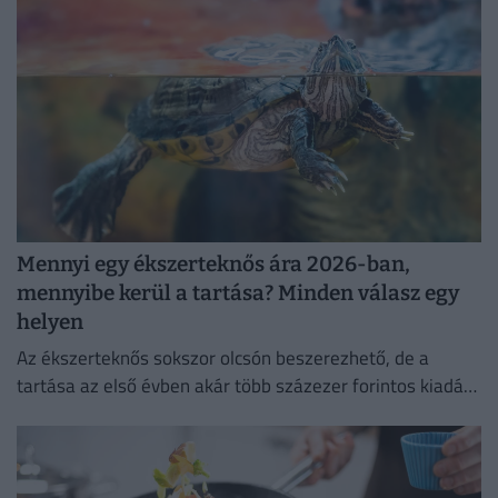
Mennyi egy ékszerteknős ára 2026-ban,
mennyibe kerül a tartása? Minden válasz egy
helyen
Az ékszerteknős sokszor olcsón beszerezhető, de a
tartása az első évben akár több százezer forintos kiadás
is lehet. Mutatjuk, miből áll össze a teknőstartás
költsége!