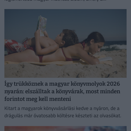
kilencvenes évek elején gyerekek ezreinek szerzett
felejthetetlen élményeket.
Így trükköznek a magyar könyvmolyok 2026
nyarán: elszálltak a könyvárak, most minden
forintot meg kell menteni
Kitart a magyarok könyvvásárlási kedve a nyáron, de a
drágulás már óvatosabb költésre készteti az olvasókat.