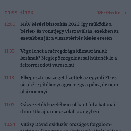
FRISS HÍREK
Több friss hír
12:00
MÁV késési biztosítás 2026: így működik a
bérlet- és vonatjegy visszaváltás, ezekben az
esetekben jár a visszatérítés késés esetén
11:33
Vége lehet a méregdrága klímaszámlák
korának? Meglepő megoldással hűtenék le a
felforrósodott városokat
11:18
Elképesztő összeget fizettek az egyedi F1-es
sisakért: jótékonyságra megy a pénz, de nem
akármennyi
11:02
Gázvezeték közelében robbant fel a katonai
drón: Ukrajna megszólalt az ügyben
10:34
Vitézy Dávid exkluzív, országos forgalom-