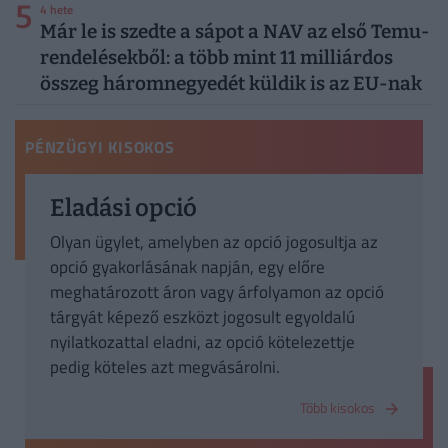
5
4 hete
Már le is szedte a sápot a NAV az első Temu-
rendelésekből: a több mint 11 milliárdos
összeg háromnegyedét küldik is az EU-nak
PÉNZÜGYI KISOKOS
Eladási opció
Olyan ügylet, amelyben az opció jogosultja az
opció gyakorlásának napján, egy előre
meghatározott áron vagy árfolyamon az opció
tárgyát képező eszközt jogosult egyoldalú
nyilatkozattal eladni, az opció kötelezettje
pedig köteles azt megvásárolni.
Több kisokos