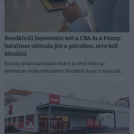
Rendkívüli bejelentést tett a CBA és a Penny:
hatalmas változás jön a polcokon, erre kell
készülni
Komoly alkalmazkodást kívánt az első félév az
élelmiszer-kiskereskedelmi láncoktól és ez a második
félévben is így marad.