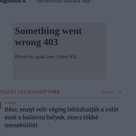
Augusztus 8.
Nemzetközi Macska Nap
UTAZÁS LEGOLVASOTTABB
Tovább
1
5 napja
Kész, ennyi volt: végleg lehúzhatják a rolót
ezek a balatoni helyek, nincs többé
menekülőút