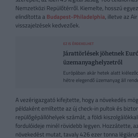
Nemzetközi Repülőtérről. Kiemelte, hosszú egyez
elindította a
Budapest-Philadelphia
, illetve az 
visszajelzések kedvezőek.
EZ IS ÉRDEKELHET
Járattörlések jöhetnek Eur
üzemanyaghelyzetről
Európában akár hetek alatt kiéleződ
hétre elegendő üzemanyag áll rende
A vezérigazgató kifejtette, hogy a növekedés mög
példaként említette az új check-in pultok és bizton
repülőgépállóhelyek számát, a földi kiszolgálókk
fordulóideje minél rövidebb legyen. Hozzátette, az
növekedést mutat, tavaly 426 ezer tonna légiárut