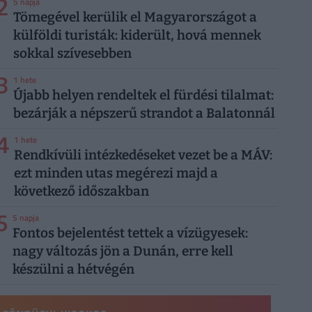
2
5 napja
Tömegével kerülik el Magyarországot a
külföldi turisták: kiderült, hová mennek
sokkal szívesebben
3
1 hete
Újabb helyen rendeltek el fürdési tilalmat:
bezárják a népszerű strandot a Balatonnál
4
1 hete
Rendkívüli intézkedéseket vezet be a MÁV:
ezt minden utas megérezi majd a
következő időszakban
5
5 napja
Fontos bejelentést tettek a vízügyesek:
nagy változás jön a Dunán, erre kell
készülni a hétvégén