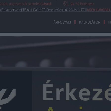
2026. augusztus 8. szombat
László
24 °C
Budapest
erszegi TE
5-2
Paksi FC
|
Ferencváros
0-0
Vasas FC
UEFA EURÓPA LIGA
Ben
ÁRFOLYAM
KALKULÁTOR
H