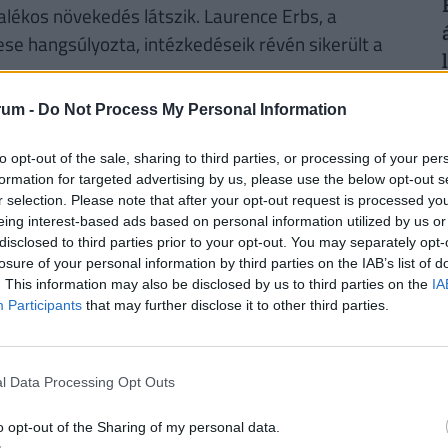
alékos növekedés látszik. Laurence Erbs, a
se hangsúlyozta, intézkedéseik révén sikerült a
2
rum -
Do Not Process My Personal Information
ösen online szolgáltatásokat vezettek be. Az
st, és kiegyenlítik a forgalmat az A és a B
to opt-out of the sale, sharing to third parties, or processing of your per
gi sáv ugyan kevesebb lett, de az új folyosók
formation for targeted advertising by us, please use the below opt-out s
 a legforgalmasabb időszakban is 10 perc alatt
r selection. Please note that after your opt-out request is processed y
eing interest-based ads based on personal information utilized by us or
2
est Airport vezérigazgatója elmondta, hogy az 1-
disclosed to third parties prior to your opt-out. You may separately opt-
 idején megnövekedett forgalom kezelésében, de
losure of your personal information by third parties on the IAB’s list of
ézkedésként fogták fel.
. This information may also be disclosed by us to third parties on the
IA
Participants
that may further disclose it to other third parties.
2
ÉGES! MEGÉRI VÁLTANI!
l Data Processing Opt Outs
gyenes számlavezetés. A
Pénzcentrum
n konstrukciót is találhatunk, amelyek esetében
o opt-out of the Sharing of my personal data.
enesek
lehetnek. Nemrég három pénzintézet is