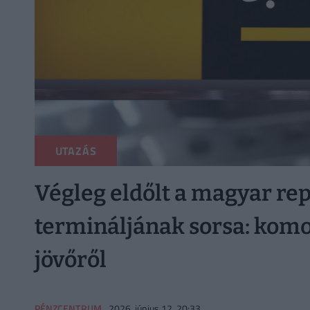
UTAZÁS
Végleg eldőlt a magyar re
termináljának sorsa: komol
jövőről
PÉNZCENTRUM
2026. június 12. 20:33