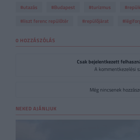
#utazás
#Budapest
#turizmus
#repül
#liszt ferenc repülőtér
#repülőjárat
#légifo
0 HOZZÁSZÓLÁS
Csak bejelentkezett felhaszn
A kommentkezelési s
Még nincsenek hozzászól
NEKED AJÁNLJUK