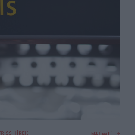
FRISS HÍREK
Több friss hír