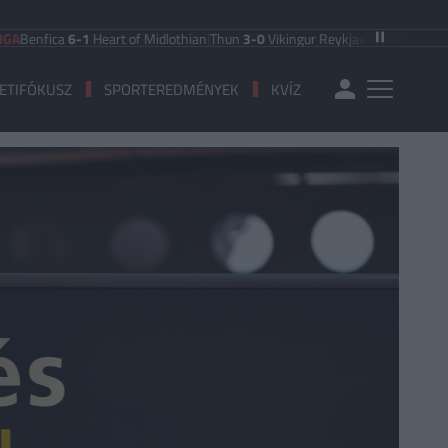
fica
6-1
Heart of Midlothian
|
Thun
3-0
Vikingur Reykjavik
|
PAOK Saloniki
0-1
A
ETIFÓKUSZ
SPORTEREDMÉNYEK
KVÍZ