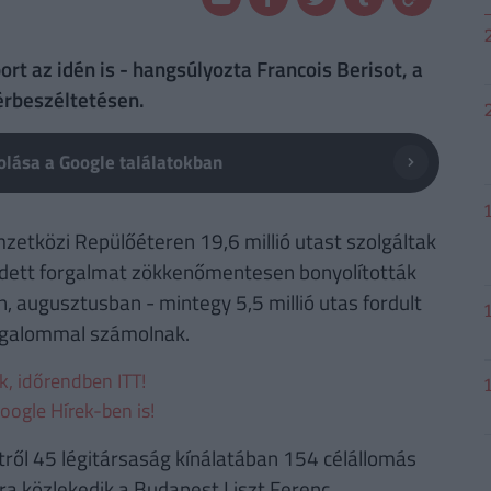
rt az idén is - hangsúlyozta Francois Berisot, a
érbeszéltetésen.
lása a Google találatokban
etközi Repülőéteren 19,6 millió utast szolgáltak
ekedett forgalmat zökkenőmentesen bonyolították
an, augusztusban - mintegy 5,5 millió utas fordult
orgalommal számolnak.
ek, időrendben ITT!
oogle Hírek-ben is!
ről 45 légitársaság kínálatában 154 célállomás
ra közlekedik a Budapest Liszt Ferenc