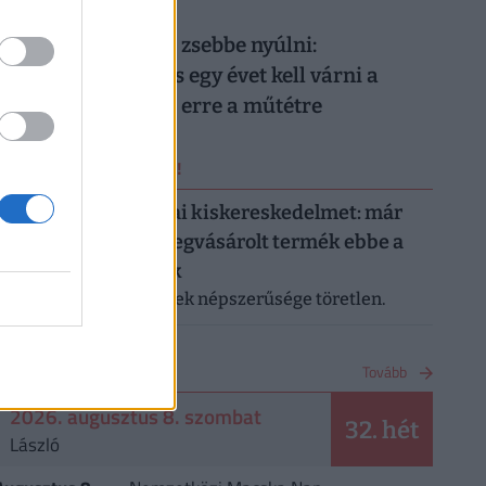
026. augusztus 8.
Nem elég mélyen a zsebbe nyúlni:
magánellátásban is egy évet kell várni a
magyar férfiaknak erre a műtétre
ERRŐL NE MARADJ LE!
Letarolták az európai kiskereskedelmet: már
minden második megvásárolt termék ebbe a
kategóriába tartozik
A saját márkás termékek népszerűsége töretlen.
NAPTÁR
Tovább
2026. augusztus 8. szombat
32. hét
László