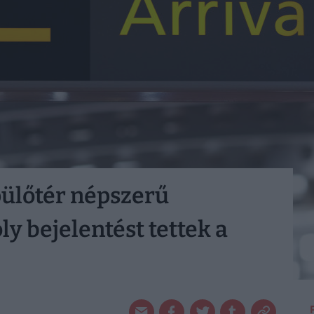
pülőtér népszerű
y bejelentést tettek a