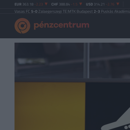
EUR
363.18
-2.23
CHF
388.84
-1.5
USD
314.21
-2.76
C
|
Vasas FC
5-0
Zalaegerszegi TE
|
MTK Budapest
2-3
Puskás Akadémia
|
Zalaeg