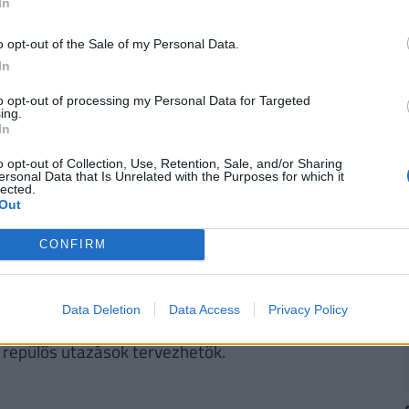
In
2
, a Raiffeisen Bank, valamint az UniCredit Bank
yfelek
. Nézz szét a friss számlacsomagok között,
o opt-out of the Sale of my Personal Data.
. (x)
In
to opt-out of processing my Personal Data for Targeted
ing.
In
 várható, mert az épülete nem tudja biztosítani a
o opt-out of Collection, Use, Retention, Sale, and/or Sharing
kozó kérdésre a vezérigazgató közölte, idén nehéz
ersonal Data that Is Unrelated with the Purposes for which it
lected.
alomnövekedés valósult meg. A közel-keleti
Out
almi számait is, hiszen sok olyan célállomás van a
, és ezek átmenetileg leálltak, vagy csökkentett
CONFIRM
ág és Budapest vonzereje továbbra is adott,
 szempontjából. A kerozinhelyzetről szólva a
Data Deletion
Data Access
Privacy Policy
incs üzemanyaghiány, a beszállító partnereik be
 repülős utazások tervezhetők.