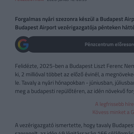
Forgalmas nyári szezonra készül a Budapest Airpo
Budapest Airport vezérigazgatója pénteken hátt
Pénzcentrum előresoro
Felidézte, 2025-ben a Budapest Liszt Ferenc Nemz
ki, 2 millióval többet az előző évinél, a megnöv
le. Tavaly a nyári hónapokban - júniusban, júliusb
meg a budapesti repülőtéren, az idén növekvő f
A legfrissebb hír
Kövess minket a G
A vezérigazgató ismertette, hogy tavaly Budapest
szerepelt, az idén 49 légitársaság 166 célállomás