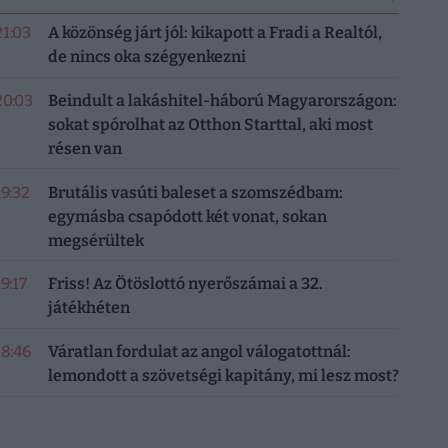
21:03
A közönség járt jól: kikapott a Fradi a Realtól,
de nincs oka szégyenkezni
20:03
Beindult a lakáshitel-háború Magyarországon:
sokat spórolhat az Otthon Starttal, aki most
résen van
19:32
Brutális vasúti baleset a szomszédbam:
egymásba csapódott két vonat, sokan
megsérültek
19:17
Friss! Az Ötöslottó nyerőszámai a 32.
játékhéten
18:46
Váratlan fordulat az angol válogatottnál:
lemondott a szövetségi kapitány, mi lesz most?