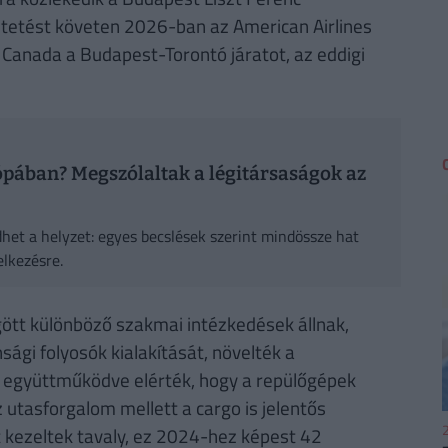
tetést követen 2026-ban az American Airlines
Air Canada a Budapest-Torontó járatot, az eddigi
ópában? Megszólaltak a légitársaságok az
het a helyzet: egyes becslések szerint mindössze hat
lkezésre.
ött különböző szakmai intézkedések állnak,
sági folyosók kialakítását, növelték a
al együttműködve elérték, hogy a repülőgépek
 utasforgalom mellett a cargo is jelentős
2
 kezeltek tavaly, ez 2024-hez képest 42