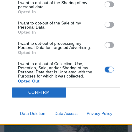
I want to opt-out of the Sharing of my
personal data.
Opted In
I want to opt-out of the Sale of my
Personal Data.
Opted In
I want to opt-out of processing my
Personal Data for Targeted Advertising.
Opted In
Transzszibériai Expressz jegyár 2026-ban: itt a
menetrend, erre halad a Transsiberia Express
I want to opt-out of Collection, Use,
Retention, Sale, and/or Sharing of my
útvonala
Personal Data that Is Unrelated with the
Purposes for which it was collected.
Mennyibe kerül a Transzszibériai Expressz jegy 2026-
Opted Out
ban? Mutatjuk a tudnivalókat a Moszkva–Vlagyivosztok
útvonalról, árakról és vásárlási lehetőségekről.
CONFIRM
Data Deletion
Data Access
Privacy Policy