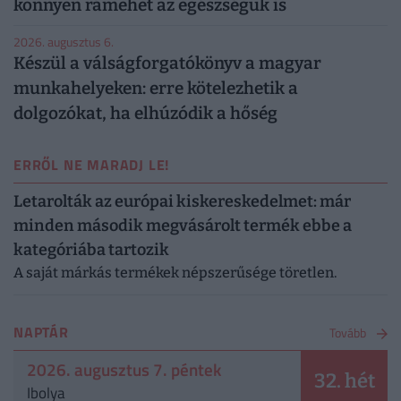
könnyen rámehet az egészségük is
2026. augusztus 6.
Készül a válságforgatókönyv a magyar
munkahelyeken: erre kötelezhetik a
dolgozókat, ha elhúzódik a hőség
ERRŐL NE MARADJ LE!
Letarolták az európai kiskereskedelmet: már
minden második megvásárolt termék ebbe a
kategóriába tartozik
A saját márkás termékek népszerűsége töretlen.
NAPTÁR
Tovább
2026. augusztus 7. péntek
32. hét
Ibolya