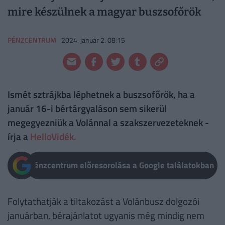
mire készülnek a magyar buszsofőrök
PÉNZCENTRUM
2024. január 2. 08:15
Ismét sztrájkba léphetnek a buszsofőrök, ha a
január 16-i bértárgyaláson sem sikerül
megegyezniük a Volánnal a szakszervezeteknek -
írja a
HelloVidék.
Pénzcentrum előresorolása a Google találatokban
Folytathatják a tiltakozást a Volánbusz dolgozói
januárban, bérajánlatot ugyanis még mindig nem