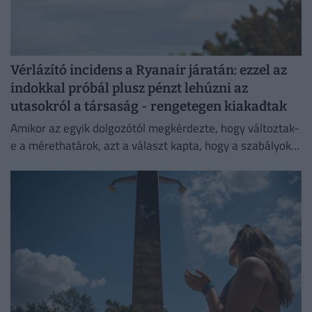
Vérlázító incidens a Ryanair járatán: ezzel az
indokkal próbál plusz pénzt lehúzni az
utasokról a társaság - rengetegen kiakadtak
Amikor az egyik dolgozótól megkérdezte, hogy változtak-
e a mérethatárok, azt a választ kapta, hogy a szabályok
változatlanok, de a betartatásuk szigorúbbá vált.