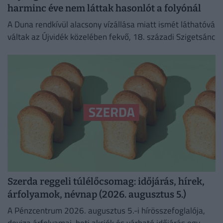
harminc éve nem láttak hasonlót a folyónál
A Duna rendkívül alacsony vízállása miatt ismét láthatóvá
váltak az Újvidék közelében fekvő, 18. századi Szigetsánc
Szerda reggeli túlélőcsomag: időjárás, hírek,
árfolyamok, névnap (2026. augusztus 5.)
A Pénzcentrum 2026. augusztus 5.-i hírösszefoglalója,
deviza árfolyamai, heti akciók és várható időjárás egy