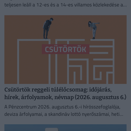
teljesen leáll a 12-es és a 14-es villamos közlekedése a
fővárosban.
Csütörtök reggeli túlélőcsomag: időjárás,
hírek, árfolyamok, névnap (2026. augusztus 6.)
A Pénzcentrum 2026. augusztus 6.-i hírösszefoglalója,
deviza árfolyamai, a skandináv lottó nyerőszámai, heti
akciók és várható időjárás egy helyen!