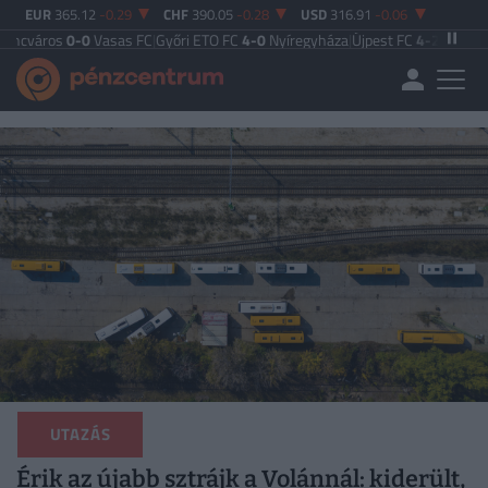
EUR
365.12
-0.29
CHF
390.05
-0.28
USD
316.91
-0.06
-0
Vasas FC
|
Győri ETO FC
4-0
Nyíregyháza
|
Újpest FC
4-2
Debreceni VSC
|
Bud
UTAZÁS
Érik az újabb sztrájk a Volánnál: kiderült,