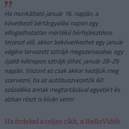
Ha munkáltató január 16. napján, a
következő bértárgyalási napon egy
elfogadhatatlan mértékű bérfejlesztésre
terjeszt elő, akkor bekövetkezhet egy január
végére tervezett sztrájk megszervezése, egy
újabb kétnapos sztrájk jöhet, január 28-29
napján. Viszont ez csak akkor kezdjük meg
szervezni, ha az autóbuszvezetők 60
százaléka annak megtartásával egyetért és
abban részt is kíván venni
Ha érdekel a teljes cikk, a HelloVidék