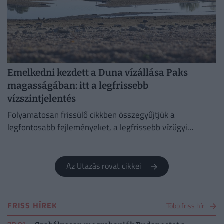
Emelkedni kezdett a Duna vízállása Paks
magasságában: itt a legfrissebb
vízszintjelentés
Folyamatosan frissülő cikkben összegyűjtjük a
legfontosabb fejleményeket, a legfrissebb vízügyi
adatokat és az előrejelzéseket.
Az Utazás rovat cikkei
FRISS HÍREK
Több friss hír