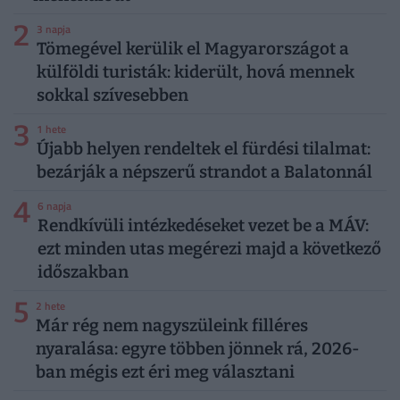
2
3 napja
Tömegével kerülik el Magyarországot a
külföldi turisták: kiderült, hová mennek
sokkal szívesebben
3
1 hete
Újabb helyen rendeltek el fürdési tilalmat:
bezárják a népszerű strandot a Balatonnál
4
6 napja
Rendkívüli intézkedéseket vezet be a MÁV:
ezt minden utas megérezi majd a következő
időszakban
5
2 hete
Már rég nem nagyszüleink filléres
nyaralása: egyre többen jönnek rá, 2026-
ban mégis ezt éri meg választani