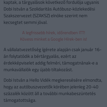
kaptak, a tárgyalások következő fordulója ugyanis
Dobi István a Szolidaritás Autóbusz-közlekedési
Szakszervezet (SZAKSZ) elnöke szerint nem
kecsegtet semmi jóval.
A legfrissebb hírek, időrendben ITT!
Kövess minket a Google Hírek-ben is!
A vállalatvezetőség ígérete alapján csak január 16-
án folytatódik a bértárgyalás, ezért az
érdekképviselet addig felméri, támogatnának-e a
munkavállalók egy újabb tiltakozást.
Dobi István a Hello Vidék megkeresésére elmondta,
hogy az autóbuszvezetők körében jelenleg 20-40
százalék között áll a további munkabeszüntetés
támogatottsága.