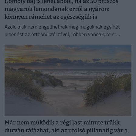
Komoly baj is lehet abból, ha az 50 pluszos
magyarok lemondanak erről a nyáron:
könnyen rámehet az egészségük is
Azok, akik nem engedhetnek meg maguknak egy hét
pihenést az otthonuktól távol, többen vannak, mint
gondolnánk.
Már nem működik a régi last minute trükk:
durván ráfázhat, aki az utolsó pillanatig vár a