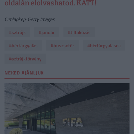
oldalán elolvashatod. KATT!
Címlapkép: Getty Images
#sztrájk
#január
#tiltakozás
#bértárgyalás
#buszsofőr
#bértárgyalások
#sztrájktörvény
NEKED AJÁNLJUK