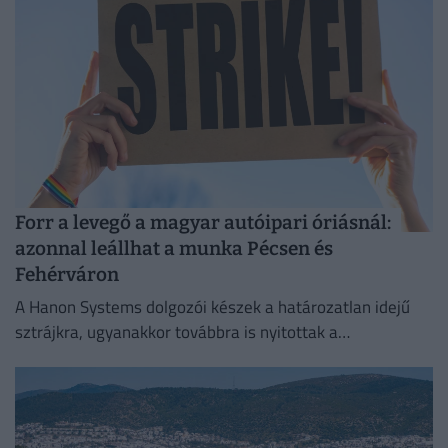
Forr a levegő a magyar autóipari óriásnál:
azonnal leállhat a munka Pécsen és
Fehérváron
A Hanon Systems dolgozói készek a határozatlan idejű
sztrájkra, ugyanakkor továbbra is nyitottak a
megállapodásra.