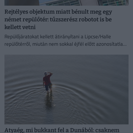
Rejtélyes objektum miatt bénult meg egy
német repülőtér: tűzszerész robotot is be
kellett vetni
Repülőjáratokat kellett átirányítani a Lipcse/Halle
repülőtérről, miután nem sokkal éjfél előtt azonosítatlan
repülő objektumot észleltek a légterében.
Atyaég, mi bukkant fel a Dunából: csaknem