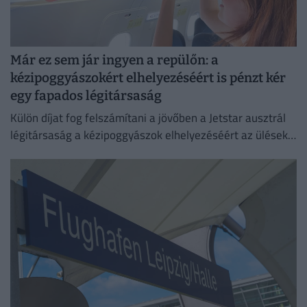
Már ez sem jár ingyen a repülőn: a
kézipoggyászokért elhelyezéséért is pénzt kér
egy fapados légitársaság
Külön díjat fog felszámítani a jövőben a Jetstar ausztrál
légitársaság a kézipoggyászok elhelyezéséért az ülések
feletti tárolókban.