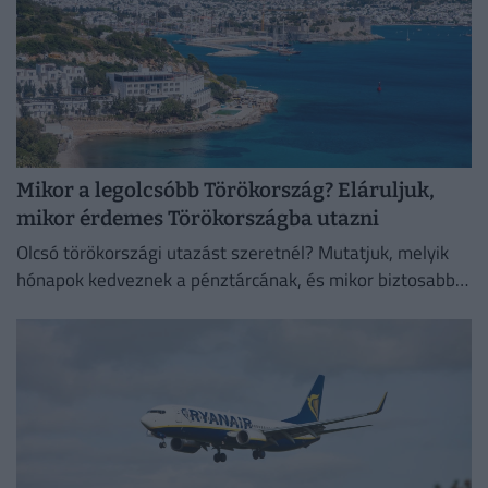
Mikor a legolcsóbb Törökország? Eláruljuk,
mikor érdemes Törökországba utazni
Olcsó törökországi utazást szeretnél? Mutatjuk, melyik
hónapok kedveznek a pénztárcának, és mikor biztosabb a
strandszezon.