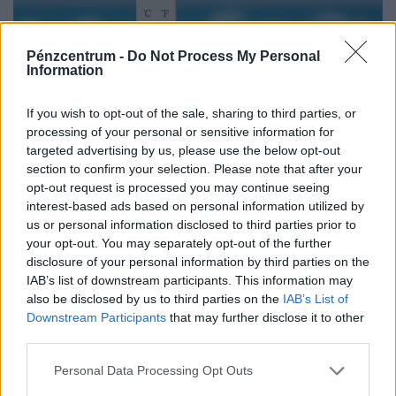
Pénzcentrum -
Do Not Process My Personal
Information
If you wish to opt-out of the sale, sharing to third parties, or
processing of your personal or sensitive information for
targeted advertising by us, please use the below opt-out
section to confirm your selection. Please note that after your
opt-out request is processed you may continue seeing
Kiadták a riasztást: 42 fokos pokoli hőség csap
interest-based ads based on personal information utilized by
us or personal information disclosed to third parties prior to
le Magyarországra, történelmi rekordok
your opt-out. You may separately opt-out of the further
dőltek meg
disclosure of your personal information by third parties on the
Csütörtökön éri el tetőpontját az idei nyár egyik
IAB’s list of downstream participants. This information may
legintenzívebb hőhulláma, így a nappali
also be disclosed by us to third parties on the
IAB’s List of
Downstream Participants
that may further disclose it to other
csúcshőmérséklet akár a 42 Celsius-fokot is elérheti.
third parties.
Personal Data Processing Opt Outs