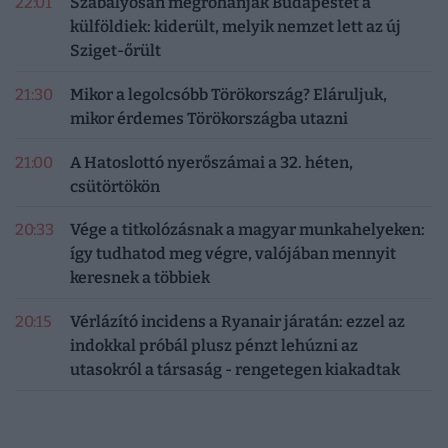
22:01
Szabályosan megrohanják Budapestet a
külföldiek: kiderült, melyik nemzet lett az új
Sziget-őrült
21:30
Mikor a legolcsóbb Törökország? Eláruljuk,
mikor érdemes Törökországba utazni
21:00
A Hatoslottó nyerőszámai a 32. héten,
csütörtökön
20:33
Vége a titkolózásnak a magyar munkahelyeken:
így tudhatod meg végre, valójában mennyit
keresnek a többiek
20:15
Vérlázító incidens a Ryanair járatán: ezzel az
indokkal próbál plusz pénzt lehúzni az
utasokról a társaság - rengetegen kiakadtak