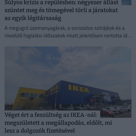
Súlyos krízis a repülésben: négyezer állást
szüntet meg és tömegével törli a járatokat
az egyik légitársaság
A megugró üzemanyagárak, a sorozatos sztrájkok és a
rövidülő foglalási időszakok miatt jelentősen rontotta idei
profitkilátásait a Lufthansa.
Véget ért a feszültség az IKEA-nál:
megszületett a megállapodás, eldőlt, mi
lesz a dolgozók fizetésével