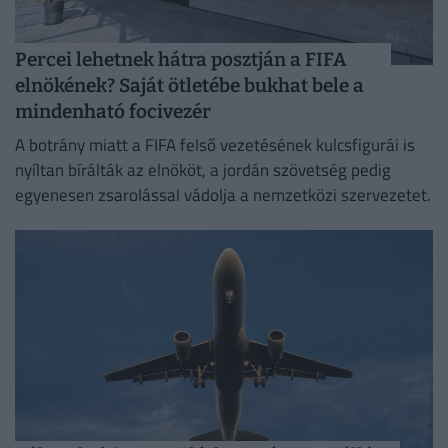
Percei lehetnek hátra posztján a FIFA
elnökének? Saját ötletébe bukhat bele a
mindenható focivezér
A botrány miatt a FIFA felső vezetésének kulcsfigurái is
nyíltan bírálták az elnököt, a jordán szövetség pedig
egyenesen zsarolással vádolja a nemzetközi szervezetet.