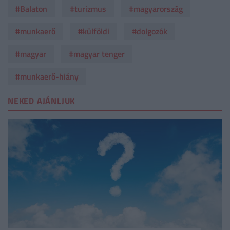
#Balaton
#turizmus
#magyarország
#munkaerő
#külföldi
#dolgozók
#magyar
#magyar tenger
#munkaerő-hiány
NEKED AJÁNLJUK