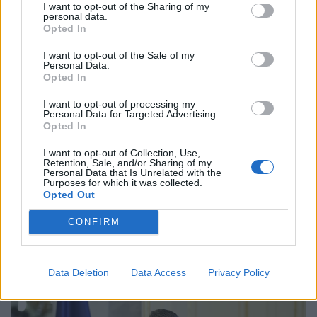
I want to opt-out of the Sharing of my
A fiatalabb utazók körében rohamosan terjed a
personal data.
Opted In
mesterséges intelligencián alapuló utazástervezés.
I want to opt-out of the Sale of my
Personal Data.
Opted In
I want to opt-out of processing my
Personal Data for Targeted Advertising.
Opted In
I want to opt-out of Collection, Use,
Retention, Sale, and/or Sharing of my
Personal Data that Is Unrelated with the
Purposes for which it was collected.
Opted Out
Közeleg a döntés napja: holnap elárulják a
CONFIRM
három államfőjelölt nevét
A miniszterelnök szerint nem társadalmi egyeztetés
zajlik az államfő kiválasztásáról, hanem ajánlásokat
Data Deletion
Data Access
Privacy Policy
kértek, és a folyamat a végéhez közeledik.