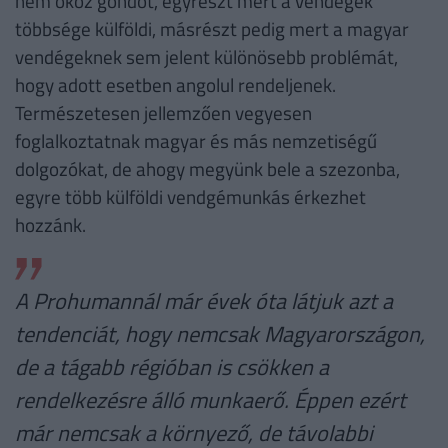
nem okoz gondot, egyrészt mert a vendégek
többsége külföldi, másrészt pedig mert a magyar
vendégeknek sem jelent különösebb problémát,
hogy adott esetben angolul rendeljenek.
Természetesen jellemzően vegyesen
foglalkoztatnak magyar és más nemzetiségű
dolgozókat, de ahogy megyünk bele a szezonba,
egyre több külföldi vendgémunkás érkezhet
hozzánk.
A Prohumannál már évek óta látjuk azt a
tendenciát, hogy nemcsak Magyarországon,
de a tágabb régióban is csökken a
rendelkezésre álló munkaerő. Éppen ezért
már nemcsak a környező, de távolabbi