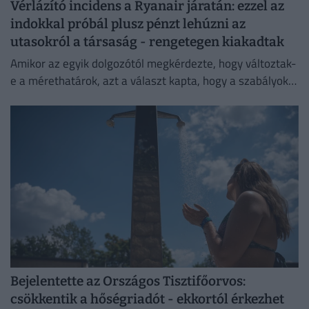
Vérlázító incidens a Ryanair járatán: ezzel az
indokkal próbál plusz pénzt lehúzni az
utasokról a társaság - rengetegen kiakadtak
Amikor az egyik dolgozótól megkérdezte, hogy változtak-
e a mérethatárok, azt a választ kapta, hogy a szabályok
változatlanok, de a betartatásuk szigorúbbá vált.
Bejelentette az Országos Tisztifőorvos:
csökkentik a hőségriadót - ekkortól érkezhet