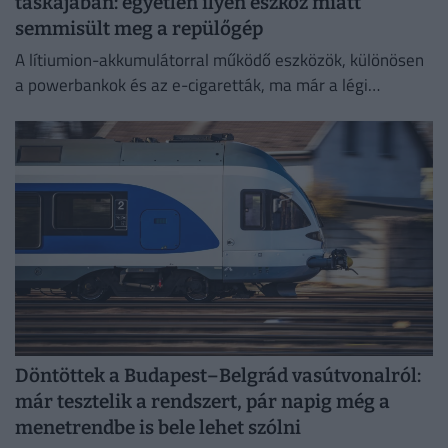
táskájában: egyetlen ilyen eszköz miatt
semmisült meg a repülőgép
A lítiumion-akkumulátorral működő eszközök, különösen
a powerbankok és az e-cigaretták, ma már a légi
közlekedés egyik legnagyobb biztonsági kockázatát
jelentik.
Döntöttek a Budapest–Belgrád vasútvonalról:
már tesztelik a rendszert, pár napig még a
menetrendbe is bele lehet szólni