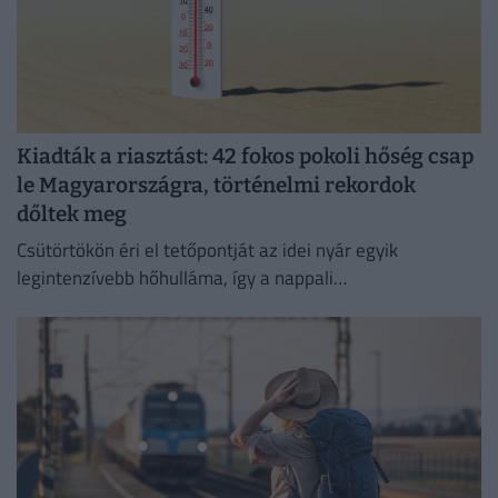
Kiadták a riasztást: 42 fokos pokoli hőség csap
le Magyarországra, történelmi rekordok
dőltek meg
Csütörtökön éri el tetőpontját az idei nyár egyik
legintenzívebb hőhulláma, így a nappali
csúcshőmérséklet akár a 42 Celsius-fokot is elérheti.