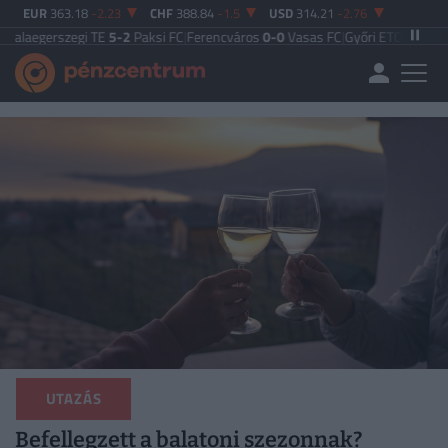
EUR
363.18
-2.23
CHF
388.84
-1.5
USD
314.21
-2.76
zegi TE
5-2
Paksi FC
|
Ferencváros
0-0
Vasas FC
|
Győri ETO FC
4-0
Nyíregyház
UTAZÁS
Befellegzett a balatoni szezonnak?