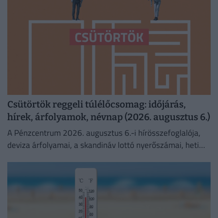
Csütörtök reggeli túlélőcsomag: időjárás,
hírek, árfolyamok, névnap (2026. augusztus 6.)
A Pénzcentrum 2026. augusztus 6.-i hírösszefoglalója,
deviza árfolyamai, a skandináv lottó nyerőszámai, heti
akciók és várható időjárás egy helyen!