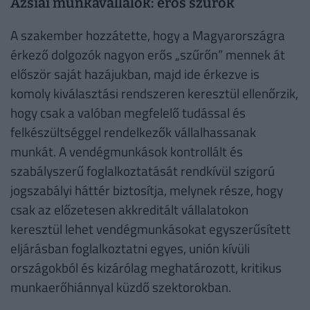
Ázsiai munkavállalók: erős szűrők
A szakember hozzátette, hogy a Magyarországra
érkező dolgozók nagyon erős „szűrőn” mennek át
először saját hazájukban, majd ide érkezve is
komoly kiválasztási rendszeren keresztül ellenőrzik,
hogy csak a valóban megfelelő tudással és
felkészültséggel rendelkezők vállalhassanak
munkát. A vendégmunkások kontrollált és
szabályszerű foglalkoztatását rendkívül szigorú
jogszabályi háttér biztosítja, melynek része, hogy
csak az előzetesen akkreditált vállalatokon
keresztül lehet vendégmunkásokat egyszerűsített
eljárásban foglalkoztatni egyes, unión kívüli
országokból és kizárólag meghatározott, kritikus
munkaerőhiánnyal küzdő szektorokban.