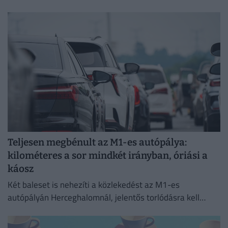
tárt fel szabálytalanságot.
Teljesen megbénult az M1-es autópálya:
kilométeres a sor mindkét irányban, óriási a
káosz
Két baleset is nehezíti a közlekedést az M1-es
autópályán Herceghalomnál, jelentős torlódásra kell
készülni mindkét irányba.