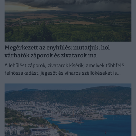
Megérkezett az enyhülés: mutatjuk, hol
várhatók záporok és zivatarok ma
A lehűlést záporok, zivatarok kísérik, amelyek többfelé
felhőszakadást, jégesőt és viharos széllökéseket is
okozhatnak.