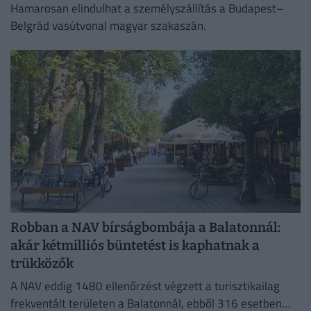
Hamarosan elindulhat a személyszállítás a Budapest–
Belgrád vasútvonal magyar szakaszán.
Robban a NAV bírságbombája a Balatonnál:
akár kétmilliós büntetést is kaphatnak a
trükközők
A NAV eddig 1480 ellenőrzést végzett a turisztikailag
frekventált területen a Balatonnál, ebből 316 esetben