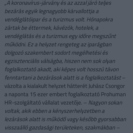
„A koronavírus-járvány és az azzal járó teljes
bezárás egyik legnagyobb kárvallottja a
vendéglátóipar és a turizmus volt. Hónapokra
zártak be éttermek, kávézók, hotelek, a
vendéglátás és a turizmus egy időre megszűnt
működni. Ez a helyzet rengeteg az iparágban
dolgozó szakembert sodort megélhetési és
egzisztenciális válságba, hiszen nem sok olyan
foglalkoztató akadt, aki képes volt hosszú távon
fenntartani a bezárások alatt is a foglalkoztatást
–
vázolta a kialakult helyzet hátterét Juhász Csongor
a naponta 15 ezer embert foglalkoztató Prohuman
HR-szolgáltató vállalat vezetője. –
Nagyon sokan
voltak, akik ebben a kényszerhelyzetben a
lezárások alatt is működő vagy később gyorsabban
visszaálló gazdasági területeken, szakmákban –