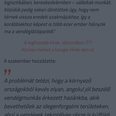
logisztikában, kereskedelemben – vállaltak munkát.
Közülük pedig sokan döntöttek úgy, hogy nem
térnek vissza eredeti szakmájukhoz, így a
korábbiakhoz képest is több ezer ember hiányzik
ma a vendéglátóiparból.”
A legfrissebb hírek, időrendben ITT!
Kövess minket a Google Hírek-ben is!
A szakember hozzátette:
A problémát tetézi, hogy a környező
országokból kevés olyan, angolul jól beszélő
vendégmunkás érkezett hazánkba, akik
bevethetőek az idegenforgalmi területeken,
ahol a vendégek tekintélyes része is külföldi.