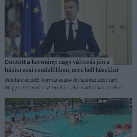
Döntött a kormány: nagy változás jön a
háziorvosi rendelőkben, erre kell készülni
Délután kettőtől kormányszóvivői tájékoztatót tart
Magyar Péter miniszterelnök, ahol várhatóan az eheti
kormányülés döntései és az energiaválság alakulása
kerül a fókuszba.