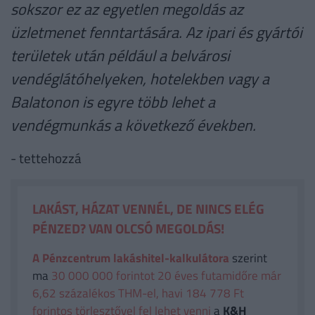
sokszor ez az egyetlen megoldás az
üzletmenet fenntartására. Az ipari és gyártói
területek után például a belvárosi
vendéglátóhelyeken, hotelekben vagy a
Balatonon is egyre több lehet a
vendégmunkás a következő években.
- tettehozzá
LAKÁST, HÁZAT VENNÉL, DE NINCS ELÉG
PÉNZED? VAN OLCSÓ MEGOLDÁS!
A Pénzcentrum lakáshitel-kalkulátora
szerint
ma
30 000 000 forintot 20 éves futamidőre már
6,62 százalékos THM-el, havi 184 778 Ft
forintos törlesztővel fel lehet venni
a
K&H