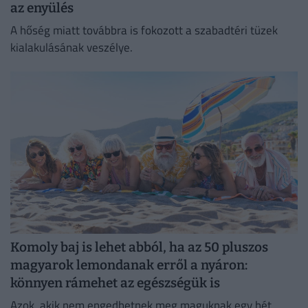
az enyülés
A hőség miatt továbbra is fokozott a szabadtéri tüzek
kialakulásának veszélye.
Komoly baj is lehet abból, ha az 50 pluszos
magyarok lemondanak erről a nyáron:
könnyen rámehet az egészségük is
Azok, akik nem engedhetnek meg maguknak egy hét