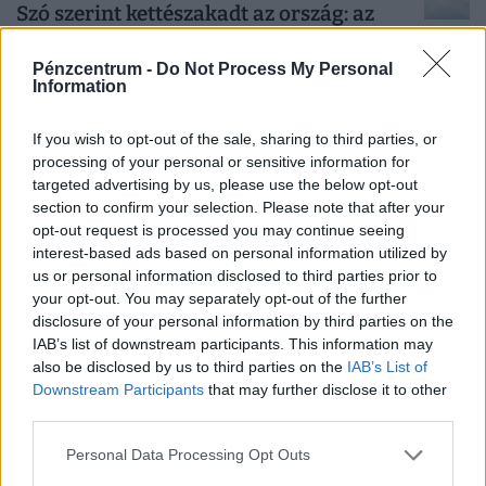
Szó szerint kettészakadt az ország: az
egyik felén tombol a pokol, a másikra
megérkezett a hidegzuhany
Pénzcentrum -
Do Not Process My Personal
Information
Péntek délutánra óriási hőmérsékleti kontraszt alakult ki
Magyarországon.
If you wish to opt-out of the sale, sharing to third parties, or
processing of your personal or sensitive information for
targeted advertising by us, please use the below opt-out
section to confirm your selection. Please note that after your
opt-out request is processed you may continue seeing
interest-based ads based on personal information utilized by
us or personal information disclosed to third parties prior to
your opt-out. You may separately opt-out of the further
disclosure of your personal information by third parties on the
IAB’s list of downstream participants. This information may
also be disclosed by us to third parties on the
IAB’s List of
Downstream Participants
that may further disclose it to other
third parties.
Nagyon ráfázhat, aki az AI-ra bízza a
nyaralását: egyre több magyart ver át az
Personal Data Processing Opt Outs
új digitális trend