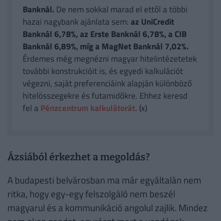
Banknál.
De nem sokkal marad el ettől a többi
hazai nagybank ajánlata sem:
az UniCredit
Banknál 6,78%, az Erste Banknál 6,78%, a CIB
Banknál 6,89%, míg a MagNet Banknál 7,02%.
Érdemes még megnézni magyar hitelintézetetek
további konstrukcióit is, és egyedi kalkulációt
végezni, saját preferenciáink alapján különböző
hitelösszegekre és futamidőkre. Ehhez keresd
fel a
Pénzcentrum kalkulátorát.
(x)
Ázsiából érkezhet a megoldás?
A budapesti belvárosban ma már egyáltalán nem
ritka, hogy egy-egy felszolgáló nem beszél
magyarul és a kommunikáció angolul zajlik. Mindez