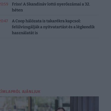
20:59
Friss! A Skandináv lottó nyerőszámai a 32.
héten
20:47
A Coop hálózata is takarékra kapcsol:
felülvizsgálják a nyitvatartást és a légkondik
használatát is
CÍMLAPRÓL AJÁNLJUK