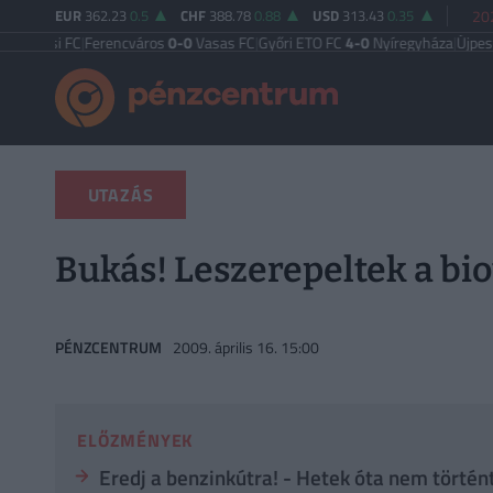
EUR
362.23
0.5
CHF
388.78
0.88
USD
313.43
0.35
202
i FC
|
Ferencváros
0-0
Vasas FC
|
Győri ETO FC
4-0
Nyíregyháza
|
Újpest FC
4-2
UTAZÁS
Bukás! Leszerepeltek a b
PÉNZCENTRUM
2009. április 16. 15:00
ELŐZMÉNYEK
Eredj a benzinkútra! - Hetek óta nem történt