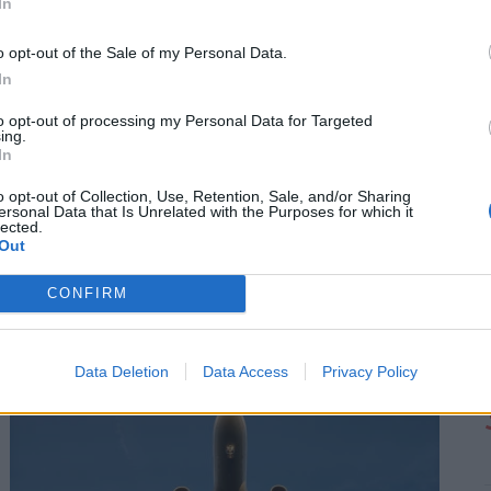
In
o opt-out of the Sale of my Personal Data.
In
to opt-out of processing my Personal Data for Targeted
ing.
In
o opt-out of Collection, Use, Retention, Sale, and/or Sharing
ersonal Data that Is Unrelated with the Purposes for which it
Most érkezett: Ausztriában is komoly
lected.
Out
problémákat okoz a Duna alacsony
víszintje, súlyos korlátozásokat vezetnek be
CONFIRM
A rendkívül alacsony dunai vízállás miatt gyakorlatilag
leállt az áruszállító hajózás Ausztriában.
Data Deletion
Data Access
Privacy Policy