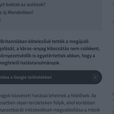
yit buktak az autósok?
az új Mondeóban!
!
Britanniában kötelezővé tették a megújuló
olását, a káros-anyag kibocsátás nem csökkent,
környezetvédők is egyetértettek abban, hogy a
megfelelő hatástanulmányok.
lása a Google találatokban
agok közvetett hatásai lehetnek a felelősek. Az
etben olyan területeken folyik, ahol korábban
örnyezetbarát intézkedések megvalósítása a másik