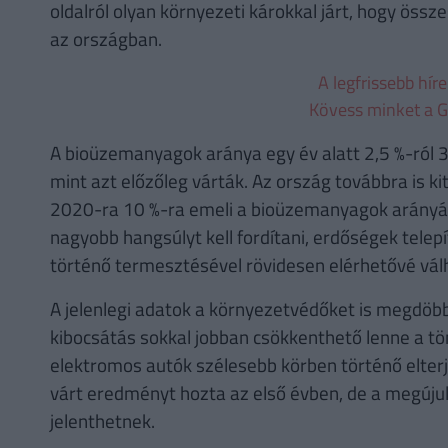
oldalról olyan környezeti károkkal járt, hogy ös
az országban.
A legfrissebb hír
Kövess minket a G
A bioüzemanyagok aránya egy év alatt 2,5 %-ról 
mint azt előzőleg várták. Az ország továbbra is ki
2020-ra 10 %-ra emeli a bioüzemanyagok arányát
nagyobb hangsúlyt kell fordítani, erdőségek tele
történő termesztésével rövidesen elérhetővé válh
A jelenlegi adatok a környezetvédőket is megdöb
kibocsátás sokkal jobban csökkenthető lenne a tö
elektromos autók szélesebb körben történő elte
várt eredményt hozta az első évben, de a megúju
jelenthetnek.