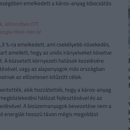
szességében emelkedett a káros-anyag kibocsátás
ek, időrendben ITT!
oogle Hírek-ben is!
3,3 %-ra emelkedett, ami csekélyebb növekedés,
tart amellett, hogy az uniós irányelveket követve
2
. A közvetett környezeti hatások kezelésére
pítésével, vagy az alapanyagok más országban
atnak az előzetesen kitűzött célok.
bentették, akik hozzátették, hogy a káros-anyag
megközlekedési hálózat fejlesztésével és az
2
rjedésével. A bioüzemanyagok bevezetése nem a
ló energiák hosszú távon mégis megoldást