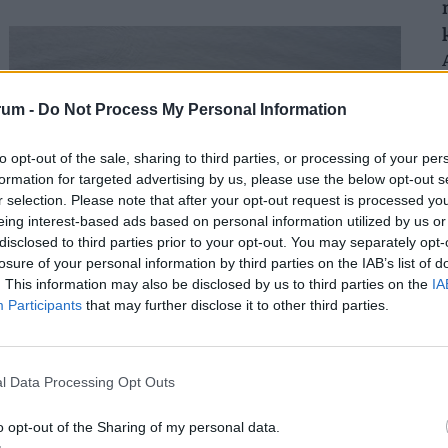
rum -
Do Not Process My Personal Information
to opt-out of the sale, sharing to third parties, or processing of your per
formation for targeted advertising by us, please use the below opt-out s
r selection. Please note that after your opt-out request is processed y
eing interest-based ads based on personal information utilized by us or
disclosed to third parties prior to your opt-out. You may separately opt-
losure of your personal information by third parties on the IAB’s list of
Atyaég, mi bukkant fel a Dunából: csaknem
. This information may also be disclosed by us to third parties on the
IA
harminc éve nem láttak hasonlót a folyónál
Participants
that may further disclose it to other third parties.
A Duna rendkívül alacsony vízállása miatt ismét
láthatóvá váltak az Újvidék közelében fekvő, 18.
századi Szigetsánc
l Data Processing Opt Outs
o opt-out of the Sharing of my personal data.