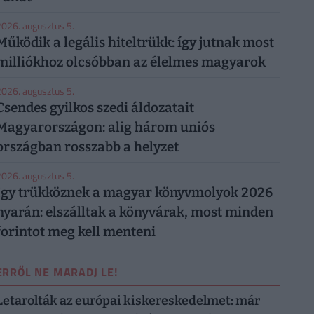
026. augusztus 5.
Működik a legális hiteltrükk: így jutnak most
milliókhoz olcsóbban az élelmes magyarok
026. augusztus 5.
Csendes gyilkos szedi áldozatait
Magyarországon: alig három uniós
országban rosszabb a helyzet
026. augusztus 5.
Így trükköznek a magyar könyvmolyok 2026
nyarán: elszálltak a könyvárak, most minden
forintot meg kell menteni
ERRŐL NE MARADJ LE!
Letarolták az európai kiskereskedelmet: már