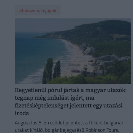
#bioüzemanyagok
Kegyetlenül pórul jártak a magyar utazók:
tegnap még indulást ígért, ma
fizetésképtelenséget jelentett egy utazási
iroda
Augusztus 5-én csődöt jelentett a főként bulgáriai
utakat kínáló, bolgár bejegyzésű Robinson Tours.