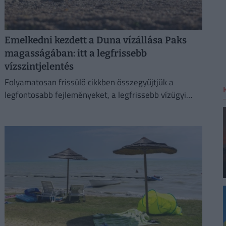
Emelkedni kezdett a Duna vízállása Paks
magasságában: itt a legfrissebb
vízszintjelentés
Folyamatosan frissülő cikkben összegyűjtjük a
legfontosabb fejleményeket, a legfrissebb vízügyi
adatokat és az előrejelzéseket.