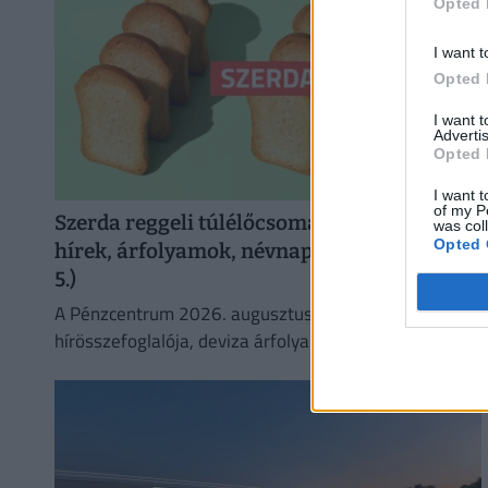
Opted 
I want t
Opted 
I want 
Advertis
Opted 
I want t
of my P
Szerda reggeli túlélőcsomag: időjárás,
was col
Opted 
hírek, árfolyamok, névnap (2026. augusztus
5.)
A Pénzcentrum 2026. augusztus 5.-i
hírösszefoglalója, deviza árfolyamai, heti akciók és
várható időjárás egy helyen!