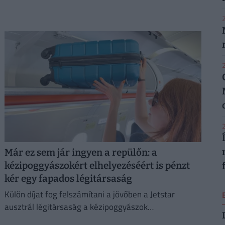
2
2
2
Már ez sem jár ingyen a repülőn: a
kézipoggyászokért elhelyezéséért is pénzt
kér egy fapados légitársaság
Külön díjat fog felszámítani a jövőben a Jetstar
ausztrál légitársaság a kézipoggyászok
elhelyezéséért az ülések feletti tárolókban.