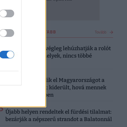
UTAZÁS LEGOLVASOTTABB
Tovább
1
2 napja
Kész, ennyi volt: végleg lehúzhatják a rolót
ezek a balatoni helyek, nincs többé
menekülőút
2
2 napja
Tömegével kerülik el Magyarországot a
külföldi turisták: kiderült, hová mennek
sokkal szívesebben
3
7 napja
Újabb helyen rendeltek el fürdési tilalmat:
bezárják a népszerű strandot a Balatonnál