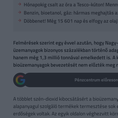
Hónapokig csalt az óra a Tesco-kúton! Menn
Benzin, bioetanol, gáz: hármas meghajtás 
Döbbenet! Még 15 601 nap és elfogy az olaj
Felmérések szerint egy évvel azután, hogy Nagy-
üzemanyagok bizonyos százalékban történő adag
hanem még 1,3 millió tonnával emelkedett is. A 
bioüzemanyagok bevezetését nem előzték meg 
Pénzcentrum előresoro
A többlet szén-dioxid kibocsátásért a bioüzemany
alapanyagul szolgáló termékek termesztése sok es
erdőségek voltak. Az egyik oldalon véghezvitt k