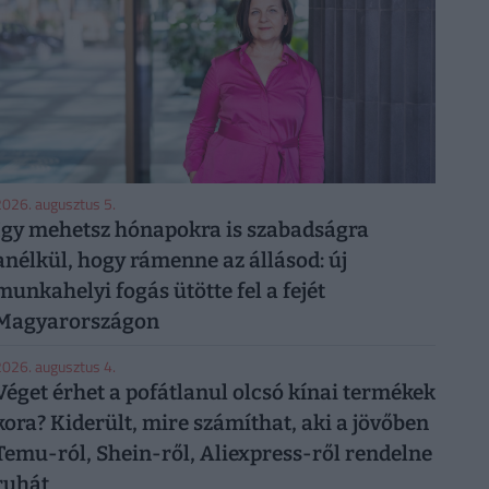
026. augusztus 5.
Így mehetsz hónapokra is szabadságra
anélkül, hogy rámenne az állásod: új
munkahelyi fogás ütötte fel a fejét
Magyarországon
026. augusztus 4.
Véget érhet a pofátlanul olcsó kínai termékek
kora? Kiderült, mire számíthat, aki a jövőben
Temu-ról, Shein-ről, Aliexpress-ről rendelne
ruhát