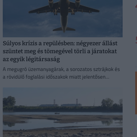
Súlyos krízis a repülésben: négyezer állást
szüntet meg és tömegével törli a járatokat
az egyik légitársaság
A megugró üzemanyagárak, a sorozatos sztrájkok és
a rövidülő foglalási időszakok miatt jelentősen
rontotta idei profitkilátásait a Lufthansa.