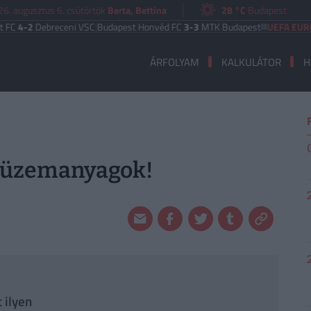
6. augusztus 6. csütörtök
Berta, Bettina
28 °C
Budapest
Debreceni VSC
|
Budapest Honvéd FC
3-3
MTK Budapest
UEFA EURÓPA LIG
ÁRFOLYAM
KALKULÁTOR
H
ioüzemanyagok!
 ilyen