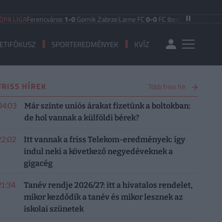
A
Ferencváros
1-0
Gornik Zabrze
|
Larne FC
0-0
FC Iberia 1999
|
Shamrock Rov
ETIFÓKUSZ
SPORTEREDMÉNYEK
KVÍZ
FRISS HÍREK
Több friss hír
04:03
Már szinte uniós árakat fizetünk a boltokban:
de hol vannak a külföldi bérek?
22:02
Itt vannak a friss Telekom-eredmények: így
indul neki a következő negyedéveknek a
gigacég
21:34
Tanév rendje 2026/27: itt a hivatalos rendelet,
mikor kezdődik a tanév és mikor lesznek az
iskolai szünetek