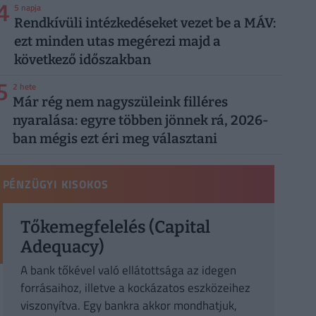
4
5 napja
Rendkívüli intézkedéseket vezet be a MÁV:
ezt minden utas megérezi majd a
következő időszakban
5
2 hete
Már rég nem nagyszüleink filléres
nyaralása: egyre többen jönnek rá, 2026-
ban mégis ezt éri meg választani
PÉNZÜGYI KISOKOS
Tőkemegfelelés (Capital
Adequacy)
A bank tőkével való ellátottsága az idegen
forrásaihoz, illetve a kockázatos eszközeihez
viszonyítva. Egy bankra akkor mondhatjuk,