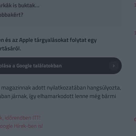
kák is buktak...
jobbakért?
n és az Apple tárgyalásokat folytat egy
rtásáról.
lása a Google találatokban
l magazinnak adott nyilatkozatában hangsúlyozta,
ában járnak, így elhamarkodott lenne még bármi
ek, időrendben ITT!
oogle Hírek-ben is!