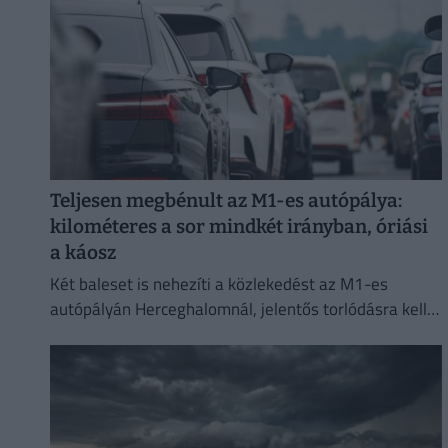
Teljesen megbénult az M1-es autópálya:
kilométeres a sor mindkét irányban, óriási
a káosz
Két baleset is nehezíti a közlekedést az M1-es
autópályán Herceghalomnál, jelentős torlódásra kell
készülni mindkét irányba.