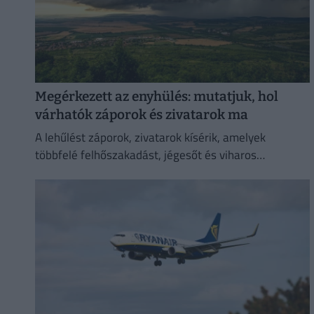
Megérkezett az enyhülés: mutatjuk, hol
várhatók záporok és zivatarok ma
A lehűlést záporok, zivatarok kísérik, amelyek
többfelé felhőszakadást, jégesőt és viharos
széllökéseket is okozhatnak.