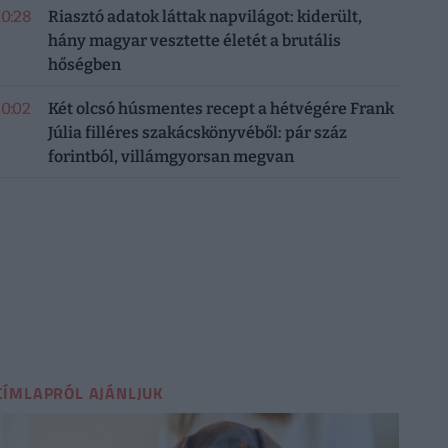
10:28
Riasztó adatok láttak napvilágot: kiderült,
hány magyar vesztette életét a brutális
hőségben
10:02
Két olcsó húsmentes recept a hétvégére Frank
Júlia filléres szakácskönyvéből: pár száz
forintból, villámgyorsan megvan
CÍMLAPRÓL AJÁNLJUK