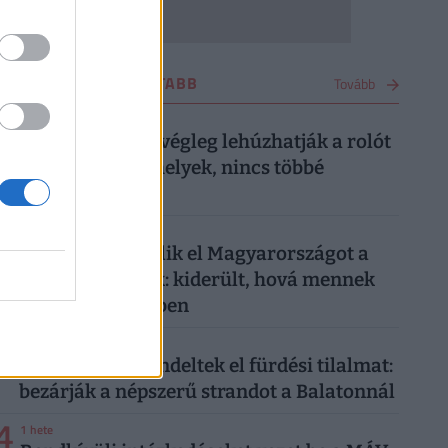
UTAZÁS LEGOLVASOTTABB
Tovább
1
4 napja
Kész, ennyi volt: végleg lehúzhatják a rolót
ezek a balatoni helyek, nincs többé
menekülőút
2
4 napja
Tömegével kerülik el Magyarországot a
külföldi turisták: kiderült, hová mennek
sokkal szívesebben
3
1 hete
Újabb helyen rendeltek el fürdési tilalmat:
bezárják a népszerű strandot a Balatonnál
4
1 hete