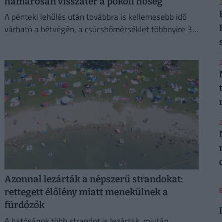
hamarosan visszatér a pokoli hőség
2
A pénteki lehűlés után továbbra is kellemesebb idő
várható a hétvégén, a csúcshőmérséklet többnyire 30
és 35 fok között alakul.
2
2
Azonnal lezárták a népszerű strandokat:
rettegett élőlény miatt menekülnek a
fürdőzők
A hatóságok több strandot is lezártak, miután