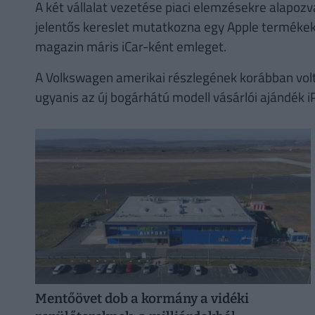
A két vállalat vezetése piaci elemzésekre alapozva
jelentős kereslet mutatkozna egy Apple termékek
magazin máris iCar-ként emleget.
A Volkswagen amerikai részlegének korábban volt
ugyanis az új bogárhátú modell vásárlói ajándék
Mentőövet dob a kormány a vidéki