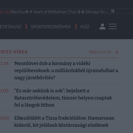
Benfica
6-1
Heart of Midlothian
|
Thun
3-0
Vikingur Reykjavik
|
PAOK Saloniki
0
ETIFÓKUSZ
SPORTEREDMÉNYEK
KVÍZ
FRISS HÍREK
Több friss hír
11:34
Mentőövet dob a kormány a vidéki
repülőtereknek: a milliárdokból újraindulhat a
nagy járatbővítés?
11:03
“Ez már nekünk is sok”: bejelzett a
Katasztrófavédelem, tízezer helyen csaptak
fel a lángok itthon
10:56
Elkezdődött a Tisza frakcióülése: Hamarosan
kiderül, kit jelölnek köztársasági elnöknek