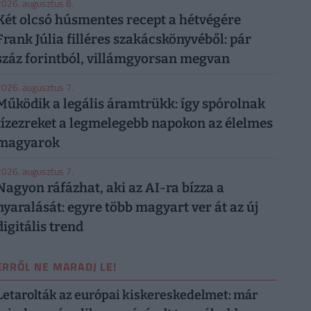
026. augusztus 8.
Két olcsó húsmentes recept a hétvégére
Frank Júlia filléres szakácskönyvéből: pár
száz forintból, villámgyorsan megvan
026. augusztus 7.
Működik a legális áramtrükk: így spórolnak
tízezreket a legmelegebb napokon az élelmes
magyarok
026. augusztus 7.
Nagyon ráfázhat, aki az AI-ra bízza a
nyaralását: egyre több magyart ver át az új
digitális trend
ERRŐL NE MARADJ LE!
Letarolták az európai kiskereskedelmet: már