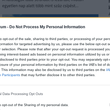
egyetlen nap alatt több mint száz csípést
regisztráltak.
rum -
Do Not Process My Personal Information
to opt-out of the sale, sharing to third parties, or processing of your per
formation for targeted advertising by us, please use the below opt-out s
r selection. Please note that after your opt-out request is processed y
eing interest-based ads based on personal information utilized by us or
disclosed to third parties prior to your opt-out. You may separately opt-
losure of your personal information by third parties on the IAB’s list of
. This information may also be disclosed by us to third parties on the
IA
Szó szerint kettészakadt az ország: az egyik
Participants
that may further disclose it to other third parties.
felén tombol a pokol, a másikra
megérkezett a hidegzuhany
Péntek délutánra óriási hőmérsékleti kontraszt
l Data Processing Opt Outs
alakult ki Magyarországon.
o opt-out of the Sharing of my personal data.