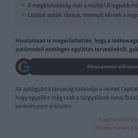
A megbízhatóság már a múlté? A legjobb már
Családi autók: lássuk, mennyit kérnek a leg
Hivatalosan is megerősítették, hogy a Volkswage
autómodell esetleges együttes tervezéséről, gyá
Pénzcentrum előresoro
Az autógyártó társaság szóvivője a német Capita
hogy egyelőre még csak a tárgyalások korai fázis
konkrétumot is közölni.
A legfrissebb hír
Kövess minket a G