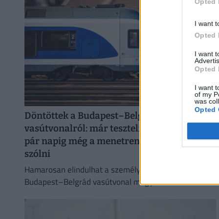
Opted 
kockázatát jelentik.
I want t
Opted 
I want 
Advertis
Opted 
I want t
of my P
was col
Opted 
Döntöttek a Budapest–Belgrád
vasútvonalról: már tesztelik a rendszert,
pár napig még a menetrendbe is bele lehet
szólni
Hamarosan elindulhat a személyszállítás a
Budapest–Belgrád vasútvonal magyar szakaszán.