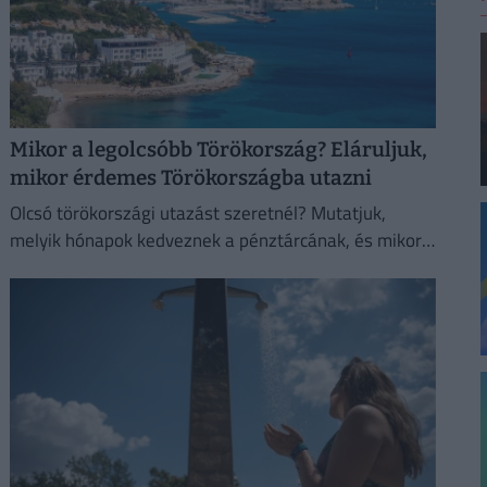
Mikor a legolcsóbb Törökország? Eláruljuk,
mikor érdemes Törökországba utazni
Olcsó törökországi utazást szeretnél? Mutatjuk,
melyik hónapok kedveznek a pénztárcának, és mikor
biztosabb a strandszezon.