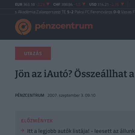
EUR
363.18
-2.23
CHF
388.84
-1.5
USD
314.21
-2.76
ás Akadémia
|
Zalaegerszegi TE
5-2
Paksi FC
|
Ferencváros
0-0
Vasas FC
|
Győri
UTAZÁS
Jön az iAutó? Összeállhat 
PÉNZCENTRUM
2007. szeptember 3. 09:10
ELŐZMÉNYEK
Itt a legjobb autók listája! - leesett az állunk