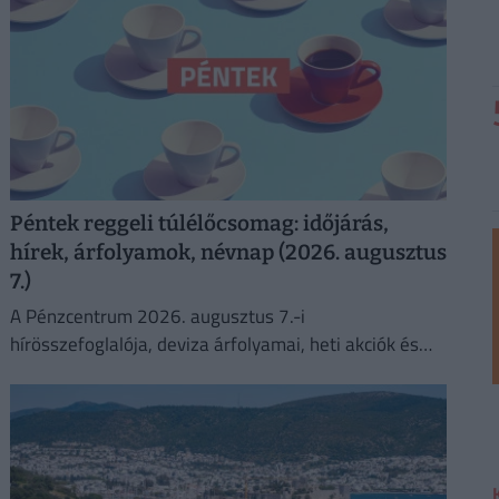
Péntek reggeli túlélőcsomag: időjárás,
hírek, árfolyamok, névnap (2026. augusztus
7.)
A Pénzcentrum 2026. augusztus 7.-i
hírösszefoglalója, deviza árfolyamai, heti akciók és
várható időjárás egy helyen!