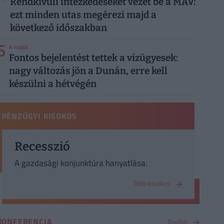
Rendkívüli intézkedéseket vezet be a MÁV:
ezt minden utas megérezi majd a
következő időszakban
5
4 napja
Fontos bejelentést tettek a vízügyesek:
nagy változás jön a Dunán, erre kell
készülni a hétvégén
PÉNZÜGYI KISOKOS
Recesszió
A gazdasági konjunktúra hanyatlása.
Több kisokos
KONFERENCIA
Tovább