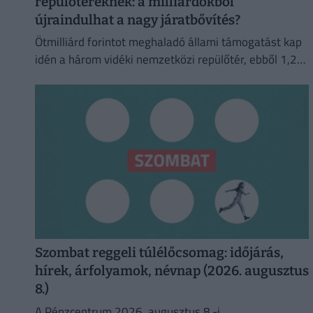
repülőtereknek: a milliárdokból
újraindulhat a nagy járatbővítés?
Ötmilliárd forintot meghaladó állami támogatást kap
idén a három vidéki nemzetközi repülőtér, ebből 1,2
milliárd forint jut a sármelléki Hévíz–Balaton
Airportnak.
Szombat reggeli túlélőcsomag: időjárás,
hírek, árfolyamok, névnap (2026. augusztus
8.)
A Pénzcentrum 2026. augusztus 8.-i