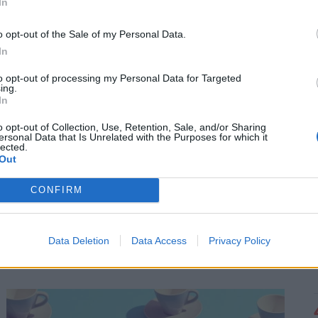
In
o opt-out of the Sale of my Personal Data.
In
to opt-out of processing my Personal Data for Targeted
ing.
In
o opt-out of Collection, Use, Retention, Sale, and/or Sharing
ersonal Data that Is Unrelated with the Purposes for which it
lected.
Out
Robban a NAV bírságbombája a Balatonnál:
akár kétmilliós büntetést is kaphatnak a
CONFIRM
trükközők
A NAV eddig 1480 ellenőrzést végzett a turisztikailag
Data Deletion
Data Access
Privacy Policy
frekventált területen a Balatonnál, ebből 316 esetben
tárt fel szabálytalanságot.