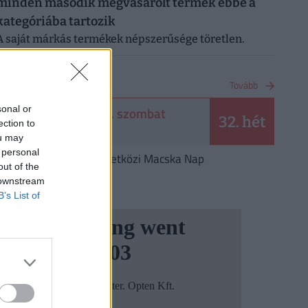
minden második megvásárolt termék ebbe a
kategóriába tartozik
A saját márkás termékek népszerűsége töretlen.
NAPTÁR
Tovább
sonal or
2026. augusztus 8. szombat
32. hét
ection to
László
ou may
 personal
Augusztus 8.
Nemzetközi Macska Nap
out of the
 downstream
B’s List of