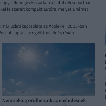
 úgy véli, hogy elsősorban a fiatal célcsoportban
kel felszerelt kompakt autóra, melyet a német
 már üzleti kapcsolata az Apple-lel, 2003-ban
 iPod-ot kaptak az együttműködés révén.
2
2
Nem sokáig örülhetünk az enyhülésnek: