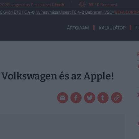
2026. augusztus 8. szombat
László
33 °C
Budapest
 ETO FC
4-0
Nyíregyháza
|
Újpest FC
4-2
Debreceni VSC
UEFA EURÓPA LIGA
ÁRFOLYAM
KALKULÁTOR
H
a Volkswagen és az Apple!