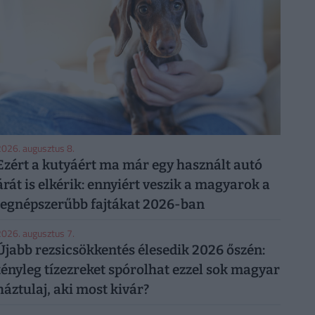
026. augusztus 8.
Ezért a kutyáért ma már egy használt autó
árát is elkérik: ennyiért veszik a magyarok a
legnépszerűbb fajtákat 2026-ban
026. augusztus 7.
Újabb rezsicsökkentés élesedik 2026 őszén:
tényleg tízezreket spórolhat ezzel sok magyar
háztulaj, aki most kivár?