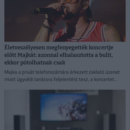
Életveszélyesen megfenyegették koncertje
előtt Majkát: azonnal elhalasztotta a bulit,
ekkor pótolhatnak csak
Majka a privát telefonszámára érkezett zaklató üzenet
miatt ügyvédi tanácsra feljelentést tesz, a koncertet
pedig csak a körülmények megnyugtató tisztázása után
pótolják.