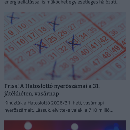
energiaellátással is működhet egy esetleges hálózati
zavar esetén.
Friss! A Hatoslottó nyerőszámai a 31.
játékhéten, vasárnap
Kihúzták a Hatoslottó 2026/31. heti, vasárnapi
nyerőszámait. Lássuk, elvitte-e valaki a 710 millió
forintos főnyereményt!