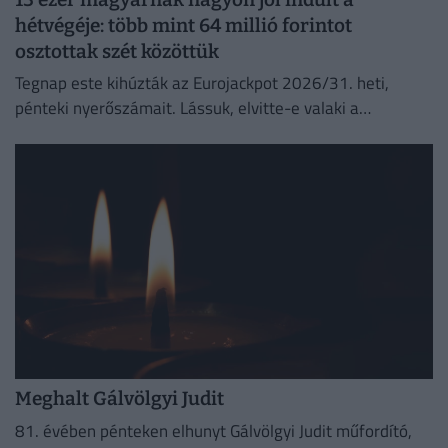
hétvégéje: több mint 64 millió forintot
osztottak szét közöttük
Tegnap este kihúzták az Eurojackpot 2026/31. heti,
pénteki nyerőszámait. Lássuk, elvitte-e valaki a
főnyereményt.
Meghalt Gálvölgyi Judit
81. évében pénteken elhunyt Gálvölgyi Judit műfordító,