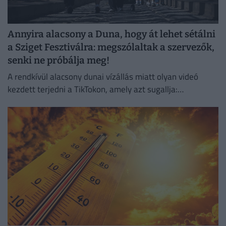
Annyira alacsony a Duna, hogy át lehet sétálni
a Sziget Fesztiválra: megszólaltak a szervezők,
senki ne próbálja meg!
A rendkívül alacsony dunai vízállás miatt olyan videó
kezdett terjedni a TikTokon, amely azt sugallja:
gyakorlatilag gyalog is át lehet jutni a Hajógyári-szigetre.