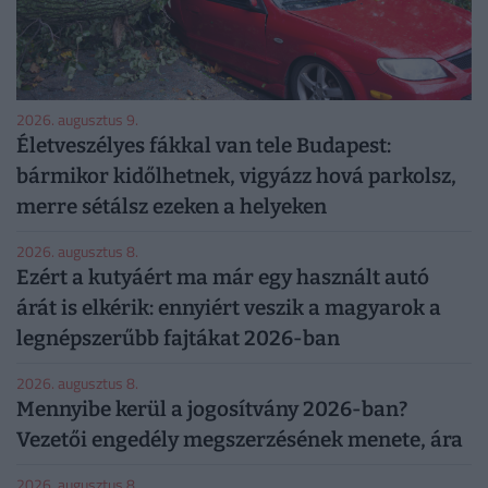
2026. augusztus 9.
Életveszélyes fákkal van tele Budapest:
bármikor kidőlhetnek, vigyázz hová parkolsz,
merre sétálsz ezeken a helyeken
2026. augusztus 8.
Ezért a kutyáért ma már egy használt autó
árát is elkérik: ennyiért veszik a magyarok a
legnépszerűbb fajtákat 2026-ban
2026. augusztus 8.
Mennyibe kerül a jogosítvány 2026-ban?
Vezetői engedély megszerzésének menete, ára
2026. augusztus 8.