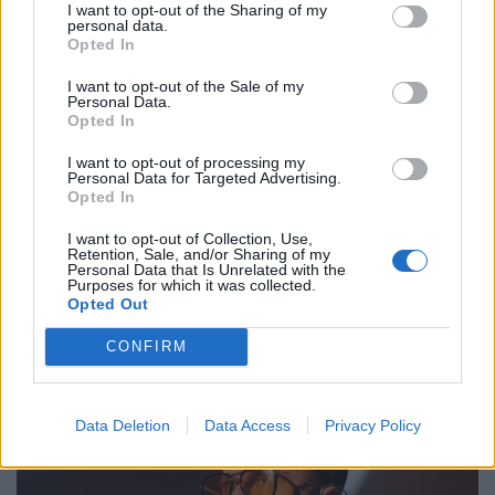
I want to opt-out of the Sharing of my
personal data.
Opted In
I want to opt-out of the Sale of my
Personal Data.
Opted In
I want to opt-out of processing my
Personal Data for Targeted Advertising.
Opted In
A kukában végezte a 400 milliós
I want to opt-out of Collection, Use,
Retention, Sale, and/or Sharing of my
lottófőnyeremény: hihetetlen hajsza indult a
Personal Data that Is Unrelated with the
Purposes for which it was collected.
szelvényért
Opted Out
Egy dél-olaszországi lottójátékos véletlenül kidobta az
CONFIRM
egymillió eurót érő nyertes szelvényét, ám a
szemétszállítók kétnapos kutatás után megtalálták azt a
hulladékhegyben.
Data Deletion
Data Access
Privacy Policy