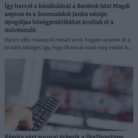
Így harcol a kánikulával a Barátok közt Magdi
anyusa és a Szomszédok Janka nénije:
nyugdíjas hőségpraktikákat árultak el a
művésznők
Három idős művésznő mesélt arról, hogyan vészelik át a
brutális hőséget úgy, hogy ők koruk miatt még inkább ki
vannak téve a brutális meleg hatásainak.
Régóta várt sorozat érkezik a SkyShowtime