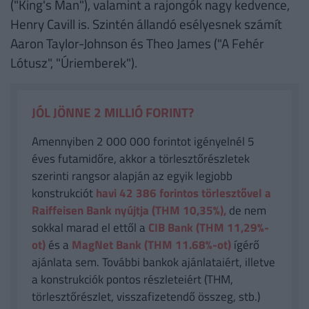
("King's Man"), valamint a rajongók nagy kedvence,
Henry Cavill is. Szintén állandó esélyesnek számít
Aaron Taylor-Johnson és Theo James ("A Fehér
Lótusz", "Úriemberek").
JÓL JÖNNE 2 MILLIÓ FORINT?
Amennyiben 2 000 000 forintot igényelnél 5
éves futamidőre, akkor a törlesztőrészletek
szerinti rangsor alapján az egyik legjobb
konstrukciót
havi 42 386
forintos törlesztővel a
Raiffeisen Bank nyújtja (THM 10,35%),
de nem
sokkal marad el ettől a
CIB Bank (THM 11,29%-
ot)
és a
MagNet Bank (THM 11.68%-ot)
ígérő
ajánlata sem. További bankok ajánlataiért, illetve
a konstrukciók pontos részleteiért (THM,
törlesztőrészlet, visszafizetendő összeg, stb.)