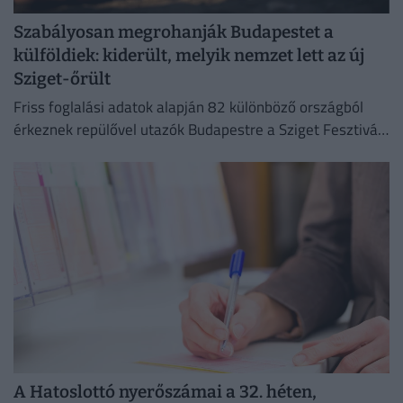
Szabályosan megrohanják Budapestet a
külföldiek: kiderült, melyik nemzet lett az új
Sziget-őrült
Friss foglalási adatok alapján 82 különböző országból
érkeznek repülővel utazók Budapestre a Sziget Fesztivál
idején,
A Hatoslottó nyerőszámai a 32. héten,