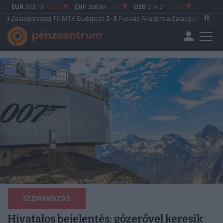
EUR
363.18
-2.23
CHF
388.84
-1.5
USD
314.21
-2.76
szegi TE
|
MTK Budapest
2-3
Puskás Akadémia
|
Zalaegerszegi TE
5-2
Paksi F
SZÓRAKOZÁS
Hivatalos bejelentés: gőzerővel keresik