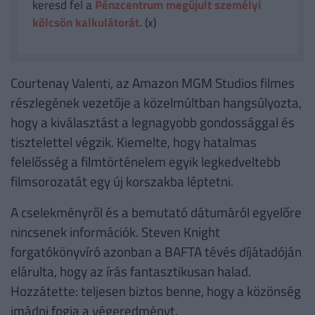
keresd fel a
Pénzcentrum megújult személyi
kölcsön kalkulátorát.
(x)
Courtenay Valenti, az Amazon MGM Studios filmes
részlegének vezetője a közelmúltban hangsúlyozta,
hogy a kiválasztást a legnagyobb gondossággal és
tisztelettel végzik. Kiemelte, hogy hatalmas
felelősség a filmtörténelem egyik legkedveltebb
filmsorozatát egy új korszakba léptetni.
A cselekményről és a bemutató dátumáról egyelőre
nincsenek információk. Steven Knight
forgatókönyvíró azonban a BAFTA tévés díjátadóján
elárulta, hogy az írás fantasztikusan halad.
Hozzátette: teljesen biztos benne, hogy a közönség
imádni fogja a végeredményt.