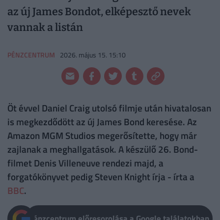
az új James Bondot, elképesztő nevek
vannak a listán
PÉNZCENTRUM
2026. május 15. 15:10
Öt évvel Daniel Craig utolsó filmje után hivatalosan
is megkezdődött az új James Bond keresése. Az
Amazon MGM Studios megerősítette, hogy már
zajlanak a meghallgatások. A készülő 26. Bond-
filmet Denis Villeneuve rendezi majd, a
forgatókönyvet pedig Steven Knight írja - írta a
BBC
.
Pénzcentrum előresorolása a Google találatokban