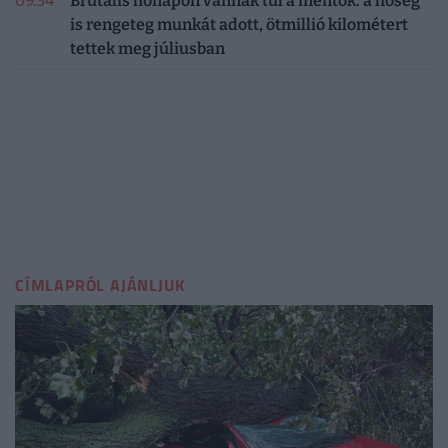
09:34
Brutális hónapon vannak túl a mentők: a hőség
is rengeteg munkát adott, ötmillió kilométert
tettek meg júliusban
CÍMLAPRÓL AJÁNLJUK