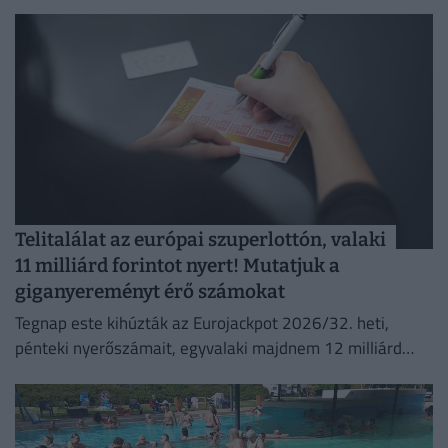
ezer ember is érkezhet a rendezvényre.
Telitalálat az európai szuperlottón, valaki
11 milliárd forintot nyert! Mutatjuk a
giganyereményt érő számokat
Tegnap este kihúzták az Eurojackpot 2026/32. heti,
pénteki nyerőszámait, egyvalaki majdnem 12 milliárd
forintot nyert!