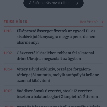
A Szórakozás rovat cikkei
FRISS HÍREK
Több friss hír
11:18
Elképesztő összeget fizettek az egyedi F1-es
sisakért: jótékonyságra megy a pénz, de nem
akármennyi
11:02
Gázvezeték közelében robbant fel a katonai
drón: Ukrajna megszólalt az ügyben
10:34
Vitézy Dávid exkluzív, országos forgalom-
térképe jól mutatja, melyik autópályát kellene
azonnal kibővíteni
10:05
Vaddisznónyak 6 ezerért, steak 12 ezerért:
teszten a balatonboglári Gianpietro’s Étterem