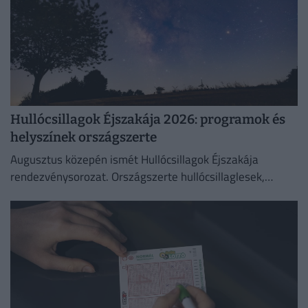
Hullócsillagok Éjszakája 2026: programok és
helyszínek országszerte
Augusztus közepén ismét Hullócsillagok Éjszakája
rendezvénysorozat. Országszerte hullócsillaglesek,
távcsöves bemutatók és különleges esti programok az
égbolt szerelmeseinek.