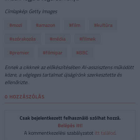
Címlapkép: Getty Images
#mozi
#amazon
#film
#kultúra
#szórakozás
#média
#filmek
#premier
#filmipar
#BBC
Ennek a cikknek az előkészítésében AI-asszisztens működött
közre, a végleges tartalmat újságírónk szerkesztette és
ellenőrizte.
0 HOZZÁSZÓLÁS
Csak bejelentkezett felhasználó szólhat hozzá.
Belépés itt!
A kommentkezelési szabályzatot
itt találod
.