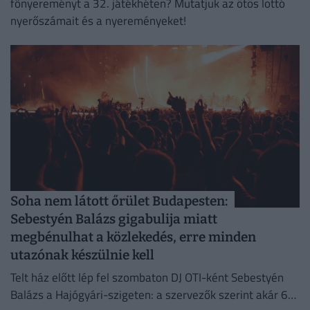
főnyereményt a 32. játékhéten? Mutatjuk az ötös lottó
nyerőszámait és a nyereményeket!
Soha nem látott őrület Budapesten:
Sebestyén Balázs gigabulija miatt
megbénulhat a közlekedés, erre minden
utazónak készülnie kell
Telt ház előtt lép fel szombaton DJ OTI-ként Sebestyén
Balázs a Hajógyári-szigeten: a szervezők szerint akár 65