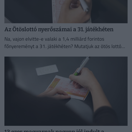
Az Ötöslottó nyerőszámai a 31. játékhéten
Na, vajon elvitte-e valaki a 1,4 milliárd forintos
főnyereményt a 31. játékhéten? Mutatjuk az ötös lottó
nyerőszámait és a nyereményeket!
13 ezer magyarnak nagyon jól indult a