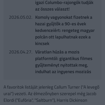
igazi Columbo-rajongók tudják
az összes választ!
2026.05.02.
Komoly vagyonokat fizetnek a
hazai gyűjtők a 90-es évek
kedvenceiért: rengeteg magyar
polcán ott lapulhatnak ezek a
kincsek
2026.04.27.
Váratlan húzás a mozis
platformtól: gigantikus filmes
gyűjteményt nyitottak meg,
indulhat az ingyenes mozizás
A favoritok listáját jelenleg Callum Turner ("A levegő
urai") vezeti. Az élmezőnyben szerepel még Jacob
Elordi ("Eufória", "Saltburn"), Harris Dickinson