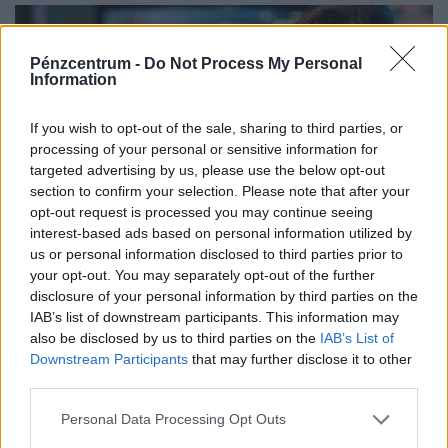
Pénzcentrum -
Do Not Process My Personal
Information
If you wish to opt-out of the sale, sharing to third parties, or
processing of your personal or sensitive information for
targeted advertising by us, please use the below opt-out
section to confirm your selection. Please note that after your
opt-out request is processed you may continue seeing
interest-based ads based on personal information utilized by
us or personal information disclosed to third parties prior to
Rendkívüli bejelentés a Szigettől: így nézhetjük
your opt-out. You may separately opt-out of the further
otthonról, ingyen a magyar fellépők
disclosure of your personal information by third parties on the
koncertjeit
IAB’s list of downstream participants. This information may
also be disclosed by us to third parties on the
IAB’s List of
A magyar előadók koncertjeinek felvételét még a nyár
Downstream Participants
that may further disclose it to other
folyamán láthatják az M1 nézői, a fellépések korlátozott
third parties.
ideig a Médiaklikken is visszanézhetők lesznek.
Personal Data Processing Opt Outs