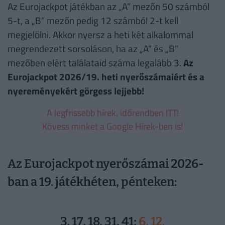
Az Eurojackpot játékban az „A” mezőn 50 számból
5-t, a „B” mezőn pedig 12 számból 2-t kell
megjelölni. Akkor nyersz a heti két alkalommal
megrendezett sorsoláson, ha az „A” és „B”
mezőben elért találataid száma legalább 3.
Az
Eurojackpot 2026/19. heti nyerőszámaiért és a
nyereményekért görgess lejjebb!
A legfrissebb hírek, időrendben ITT!
Kövess minket a Google Hírek-ben is!
Az Eurojackpot nyerőszámai 2026-
ban a 19. játékhéten, pénteken:
3, 17, 18, 31, 41;
6, 12.