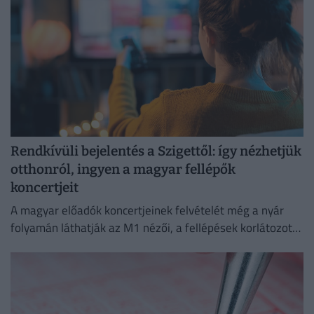
Rendkívüli bejelentés a Szigettől: így nézhetjük
otthonról, ingyen a magyar fellépők
koncertjeit
A magyar előadók koncertjeinek felvételét még a nyár
folyamán láthatják az M1 nézői, a fellépések korlátozott
ideig a Médiaklikken is visszanézhetők lesznek.