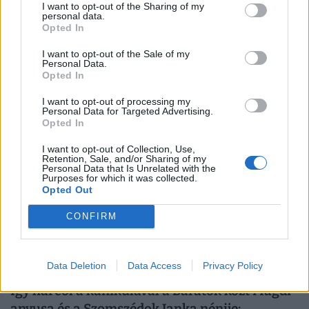
I want to opt-out of the Sharing of my
Annyira alacsony a Duna, hogy át lehet sétálni
personal data.
Opted In
a Sziget Fesztiválra: megszólaltak a szervezők,
senki ne próbálja meg!
I want to opt-out of the Sale of my
Personal Data.
A rendkívül alacsony dunai vízállás miatt olyan videó
Opted In
kezdett terjedni a TikTokon, amely azt sugallja:
I want to opt-out of processing my
gyakorlatilag gyalog is át lehet jutni a Hajógyári-szigetre.
Personal Data for Targeted Advertising.
Opted In
I want to opt-out of Collection, Use,
Retention, Sale, and/or Sharing of my
Personal Data that Is Unrelated with the
Purposes for which it was collected.
Opted Out
CONFIRM
Data Deletion
Data Access
Privacy Policy
Így harcol a kánikulával a Barátok közt Magdi
anyusa és a Szomszédok Janka nénije: