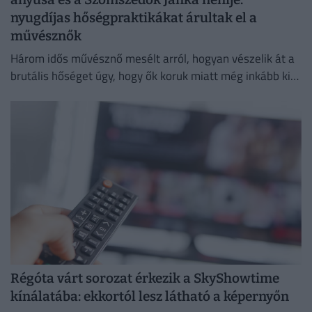
nyugdíjas hőségpraktikákat árultak el a
művésznők
Három idős művésznő mesélt arról, hogyan vészelik át a
brutális hőséget úgy, hogy ők koruk miatt még inkább ki
vannak téve a brutális meleg hatásainak.
Régóta várt sorozat érkezik a SkyShowtime
kínálatába: ekkortól lesz látható a képernyőn