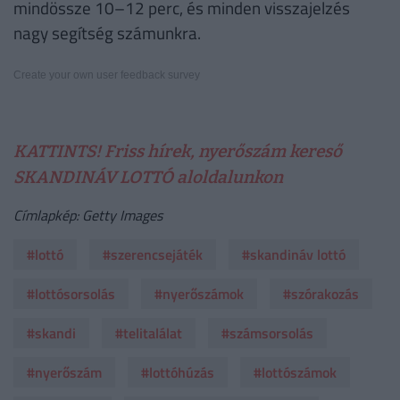
mindössze 10–12 perc, és minden visszajelzés
nagy segítség számunkra.
Create your own user feedback survey
KATTINTS! Friss hírek, nyerőszám kereső
SKANDINÁV LOTTÓ aloldalunkon
Címlapkép: Getty Images
#lottó
#szerencsejáték
#skandináv lottó
#lottósorsolás
#nyerőszámok
#szórakozás
#skandi
#telitalálat
#számsorsolás
#nyerőszám
#lottóhúzás
#lottószámok