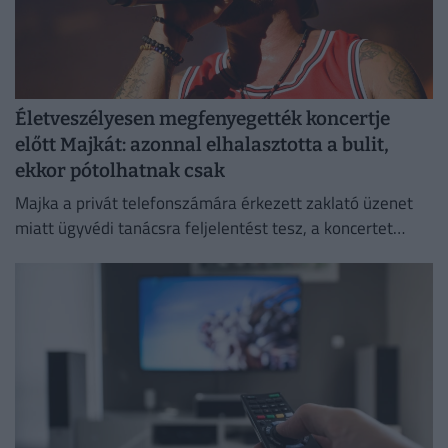
Életveszélyesen megfenyegették koncertje
előtt Majkát: azonnal elhalasztotta a bulit,
ekkor pótolhatnak csak
Majka a privát telefonszámára érkezett zaklató üzenet
miatt ügyvédi tanácsra feljelentést tesz, a koncertet
pedig csak a körülmények megnyugtató tisztázása után
pótolják.