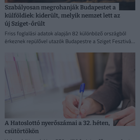
Szabályosan megrohanják Budapestet a
külföldiek: kiderült, melyik nemzet lett az
új Sziget-őrült
Friss foglalási adatok alapján 82 különböző országból
érkeznek repülővel utazók Budapestre a Sziget Fesztivál
idején,
A Hatoslottó nyerőszámai a 32. héten,
csütörtökön