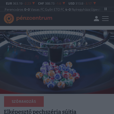
EUR
363.19
-2.23
CHF
388.73
-1.6
USD
313.8
-3.17
áros
0-0
Vasas FC
|
Győri ETO FC
4-0
Nyíregyháza
|
Újpest FC
4-2
Debreceni V
SZÓRAKOZÁS
Elképesztő pechszéria sújtja