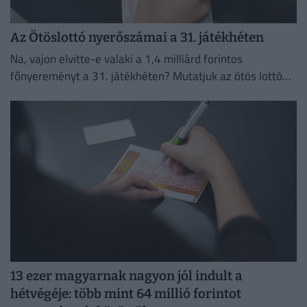
Az Ötöslottó nyerőszámai a 31. játékhéten
Na, vajon elvitte-e valaki a 1,4 milliárd forintos
főnyereményt a 31. játékhéten? Mutatjuk az ötös lottó
nyerőszámait és a nyereményeket!
13 ezer magyarnak nagyon jól indult a
hétvégéje: több mint 64 millió forintot