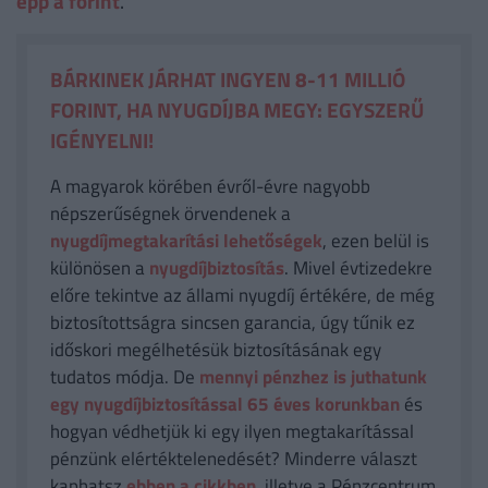
épp a forint
.
BÁRKINEK JÁRHAT INGYEN 8-11 MILLIÓ
FORINT, HA NYUGDÍJBA MEGY: EGYSZERŰ
IGÉNYELNI!
A magyarok körében évről-évre nagyobb
népszerűségnek örvendenek a
nyugdíjmegtakarítási lehetőségek
, ezen belül is
különösen a
nyugdíjbiztosítás
. Mivel évtizedekre
előre tekintve az állami nyugdíj értékére, de még
biztosítottságra sincsen garancia, úgy tűnik ez
időskori megélhetésük biztosításának egy
tudatos módja. De
mennyi pénzhez is juthatunk
egy nyugdíjbiztosítással 65 éves korunkban
és
hogyan védhetjük ki egy ilyen megtakarítással
pénzünk elértéktelenedését? Minderre választ
kaphatsz
ebben a cikkben
, illetve a Pénzcentrum