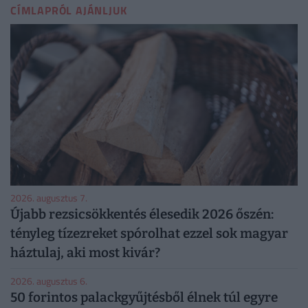
CÍMLAPRÓL AJÁNLJUK
2026. augusztus 7.
Újabb rezsicsökkentés élesedik 2026 őszén:
tényleg tízezreket spórolhat ezzel sok magyar
háztulaj, aki most kivár?
2026. augusztus 6.
50 forintos palackgyűjtésből élnek túl egyre