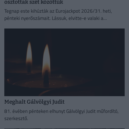
osztottak szét közöttük
Tegnap este kihúzták az Eurojackpot 2026/31. heti,
pénteki nyerőszámait. Lássuk, elvitte-e valaki a
főnyereményt.
Meghalt Gálvölgyi Judit
81. évében pénteken elhunyt Gálvölgyi Judit műfordító,
szerkesztő.