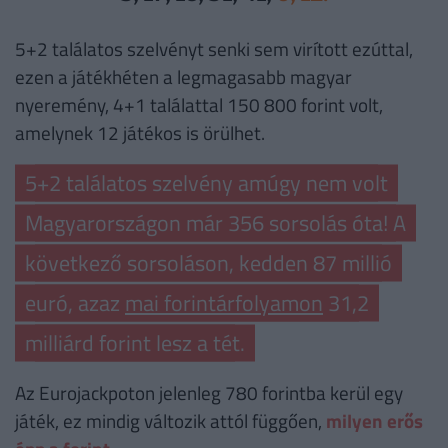
5+2 találatos szelvényt senki sem virított ezúttal,
ezen a játékhéten a legmagasabb magyar
nyeremény, 4+1 találattal 150 800 forint volt,
amelynek 12 játékos is örülhet.
5+2 találatos szelvény amúgy nem volt
Magyarországon már 356 sorsolás óta! A
következő sorsoláson, kedden 87 millió
euró, azaz
mai forintárfolyamon
31,2
milliárd forint lesz a tét.
Az Eurojackpoton jelenleg 780 forintba kerül egy
játék, ez mindig változik attól függően,
milyen erős