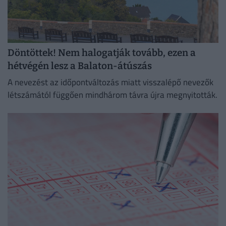
Döntöttek! Nem halogatják tovább, ezen a
hétvégén lesz a Balaton-átúszás
A nevezést az időpontváltozás miatt visszalépő nevezők
létszámától függően mindhárom távra újra megnyitották.