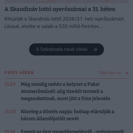
A Skandináv lottó nyerőszámai a 31. héten
Kihúzták a Skandináv lottó 2026/31. heti nyerőszámait.
Lássuk, elvitte-e valaki a 530 millió forintos
főnyereményt.
A Szórakozás rovat cikkei
FRISS HÍREK
Több friss hír
15:29
Még mindig nehéz a helyzet a Paksi
Atomerőműnél: alig tizedét termeli a
megszokottnak, most jött a friss jelentés
15:20
Közeleg a döntés napja: holnap elárulják a
három államfőjelölt nevét
15:14
Ennyit az őszi nyugdíjemelésről, -prémiumról: