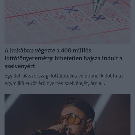
A kukában végezte a 400 milliós
lottófőnyeremény: hihetetlen hajsza indult a
szelvényért
Egy dél-olaszországi lottójátékos véletlenül kidobta az
egymillió eurót érő nyertes szelvényét, ám a
szemétszállítók kétnapos kutatás után megtalálták azt a
hulladékhegyben.