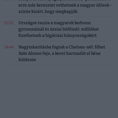
erre már keresztet vethetnek a magyar idősek -
szinte kizárt, hogy megkapják
15:02
Országos razzia a magyarok kedvenc
gyrososainál és ázsiai büféinél: milliókat
fizethetnek a higiéniai hiányosságokért
14:44
Nagytakarításba fogtak a Chelsea-nél: főhet
Xabi Alonso feje, a keret harmadát el kéne
küldenie