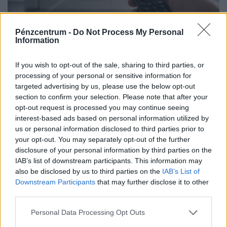
Pénzcentrum -
Do Not Process My Personal
Újabb tévécsatorna szűnik meg
Information
Magyarországon: napokon belül leállhat a
műsora
If you wish to opt-out of the sale, sharing to third parties, or
processing of your personal or sensitive information for
Pénzügyi okok miatt hamarosan befejezi sugárzását az
targeted advertising by us, please use the below opt-out
országos elérésű Jazz TV.
section to confirm your selection. Please note that after your
opt-out request is processed you may continue seeing
interest-based ads based on personal information utilized by
us or personal information disclosed to third parties prior to
your opt-out. You may separately opt-out of the further
disclosure of your personal information by third parties on the
IAB’s list of downstream participants. This information may
also be disclosed by us to third parties on the
IAB’s List of
Downstream Participants
that may further disclose it to other
third parties.
Personal Data Processing Opt Outs