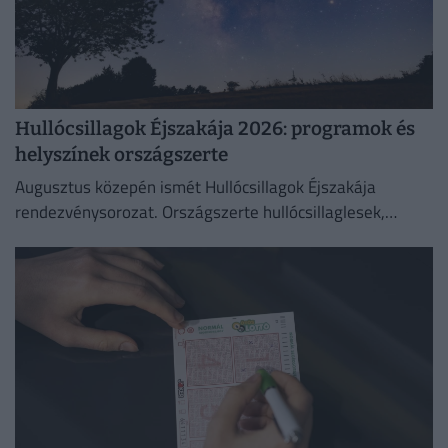
Hullócsillagok Éjszakája 2026: programok és
helyszínek országszerte
Augusztus közepén ismét Hullócsillagok Éjszakája
rendezvénysorozat. Országszerte hullócsillaglesek,
távcsöves bemutatók és különleges esti programok az
égbolt szerelmeseinek.