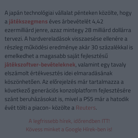
A japán technológiai vállalat pénteken közölte, hogy
a
játékszegmens
éves árbevételét 4,42
ezermilliárd jenre, azaz mintegy 28 milliárd dollárra
tervezi. A hardvereladások visszaesése ellenére a
részleg működési eredménye akár 30 százalékkal is
emelkedhet a magasabb saját fejlesztésű
játékszoftver-bevételeknek
, valamint egy tavaly
elszámolt értékvesztés idei elmaradásának
köszönhetően. Az előrejelzés már tartalmazza a
következő generációs konzolplatform fejlesztésére
szánt beruházásokat is, mivel a PS5 már a hatodik
évét tölti a piacon- közölte a
Reuters
.
A legfrissebb hírek, időrendben ITT!
Kövess minket a Google Hírek-ben is!