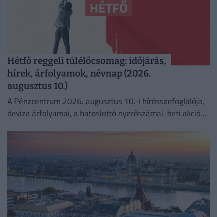
Hétfő reggeli túlélőcsomag: időjárás,
hírek, árfolyamok, névnap (2026.
augusztus 10.)
A Pénzcentrum 2026. augusztus 10.-i hírösszefoglalója,
deviza árfolyamai, a hatoslottó nyerőszámai, heti akciók
és várható időjárás egy helyen!