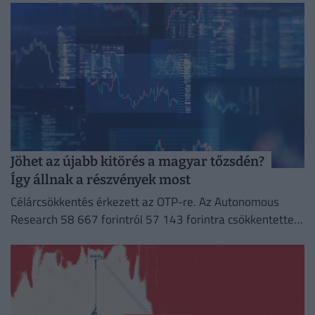
Jöhet az újabb kitörés a magyar tőzsdén?
Így állnak a részvények most
Célárcsökkentés érkezett az OTP-re. Az Autonomous
Research 58 667 forintról 57 143 forintra csökkentette a
bankra vonatkozó 12 havi célárfolyamát.