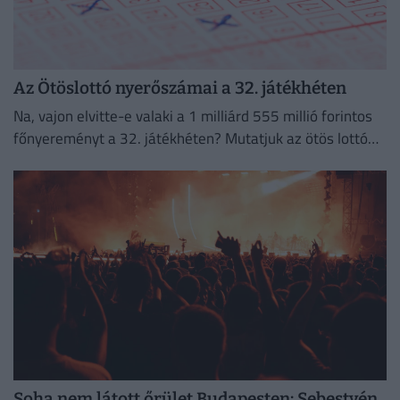
Az Ötöslottó nyerőszámai a 32. játékhéten
Na, vajon elvitte-e valaki a 1 milliárd 555 millió forintos
főnyereményt a 32. játékhéten? Mutatjuk az ötös lottó
nyerőszámait és a nyereményeket!
Soha nem látott őrület Budapesten: Sebestyén