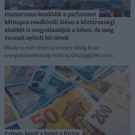
Hamarosan kezdődik a parlament
kétnapos rendkívüli ülése: a köztársasági
elnököt is megválasztják a héten, de még
vannak nyitott kérdések
Miután a múlt héten az extrém hőség és az
energiatakarékosság miatt az Országgyűlés nem
ülésezett, a hivatalos honlapon olvasható javaslat szerint
a képviselők hétfőn 13...
Erősen kezdi a hetet a forint