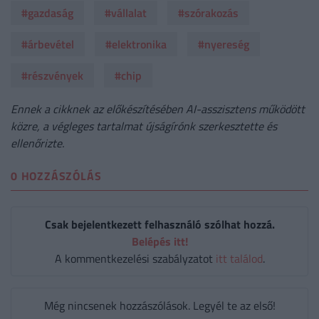
#gazdaság
#vállalat
#szórakozás
#árbevétel
#elektronika
#nyereség
#részvények
#chip
Ennek a cikknek az előkészítésében AI-asszisztens működött
közre, a végleges tartalmat újságírónk szerkesztette és
ellenőrizte.
0 HOZZÁSZÓLÁS
Csak bejelentkezett felhasználó szólhat hozzá.
Belépés itt!
A kommentkezelési szabályzatot
itt találod
.
Még nincsenek hozzászólások. Legyél te az első!