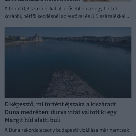
A forint 0,3 százalékkal áll erősebben az egy héttel
korábbi, hétfői kezdésnél az euróval és 0,5 százalékkal
erősebben a dollárral és a svájci frankkal szemben.
Elképesztő, mi történt éjszaka a kiszáradt
Duna medrében: durva vitát váltott ki egy
Margit híd alatti buli
A Duna rekordalacsony budapesti vízállása már nemcsak