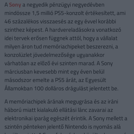
A
Sony
a negyedik pénzügyi negyedévben
mindössze 1,5 millió PS5-konzolt értékesített, ami
46 százalékos visszaesés az egy évvel korábbi
szinthez képest. A hardvereladásokra vonatkozó
idei tervek erősen függnek attól, hogy a vállalat
milyen áron tud memóriachipeket beszerezni, a
konzolüzlet jövedelmezősége ugyanakkor
várhatóan az előző évi szinten marad. A Sony
márciusban kevesebb mint egy éven belül
másodszor emelte a PS5 árát, az Egyesült
Államokban 100 dolláros drágulást jelentett be.
A memóriachipek árának megugrása és az iráni
háború miatt kialakuló ellátási lánc zavarai az
elektronikai iparág egészét érintik. A Sony mellett a
szintén pénteken jelentő Nintendo is nyomás alá