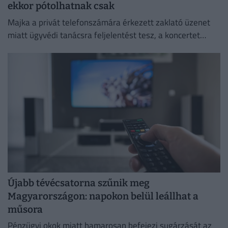
ekkor pótolhatnak csak
Majka a privát telefonszámára érkezett zaklató üzenet
miatt ügyvédi tanácsra feljelentést tesz, a koncertet
pedig csak a körülmények megnyugtató tisztázása után
pótolják.
Újabb tévécsatorna szűnik meg
Magyarországon: napokon belül leállhat a
műsora
Pénzügyi okok miatt hamarosan befejezi sugárzását az