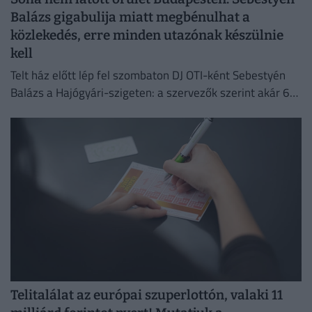
Balázs gigabulija miatt megbénulhat a
közlekedés, erre minden utazónak készülnie
kell
Telt ház előtt lép fel szombaton DJ OTI-ként Sebestyén
Balázs a Hajógyári-szigeten: a szervezők szerint akár 65
ezer ember is érkezhet a rendezvényre.
Telitalálat az európai szuperlottón, valaki 11