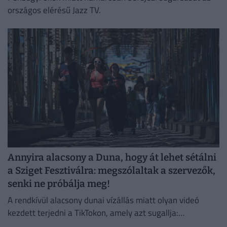
országos elérésű Jazz TV.
Annyira alacsony a Duna, hogy át lehet sétálni
a Sziget Fesztiválra: megszólaltak a szervezők,
senki ne próbálja meg!
A rendkívül alacsony dunai vízállás miatt olyan videó
kezdett terjedni a TikTokon, amely azt sugallja:
gyakorlatilag gyalog is át lehet jutni a Hajógyári-szigetre.