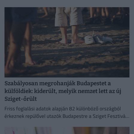
Szabályosan megrohanják Budapestet a
külföldiek: kiderült, melyik nemzet lett az új
Sziget-őrült
Friss foglalási adatok alapján 82 különböző országból
érkeznek repülővel utazók Budapestre a Sziget Fesztivál
idején,