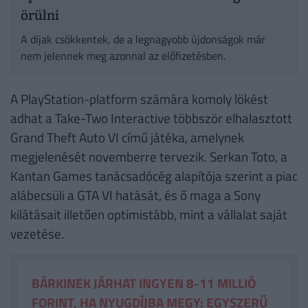
örülni
A díjak csökkentek, de a legnagyobb újdonságok már
nem jelennek meg azonnal az előfizetésben.
A PlayStation-platform számára komoly lökést
adhat a Take-Two Interactive többször elhalasztott
Grand Theft Auto VI című játéka, amelynek
megjelenését novemberre tervezik. Serkan Toto, a
Kantan Games tanácsadócég alapítója szerint a piac
alábecsüli a GTA VI hatását, és ő maga a Sony
kilátásait illetően optimistább, mint a vállalat saját
vezetése.
BÁRKINEK JÁRHAT INGYEN 8-11 MILLIÓ
FORINT, HA NYUGDÍJBA MEGY: EGYSZERŰ