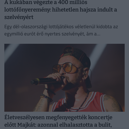
A kukában végezte a 400 milliós
lottófőnyeremény: hihetetlen hajsza indult a
szelvényért
Egy dél-olaszországi lottójátékos véletlenül kidobta az
egymillió eurót érő nyertes szelvényét, ám a
szemétszállítók kétnapos kutatás után megtalálták azt a
hulladékhegyben.
Életveszélyesen megfenyegették koncertje
előtt Majkát: azonnal elhalasztotta a bulit,