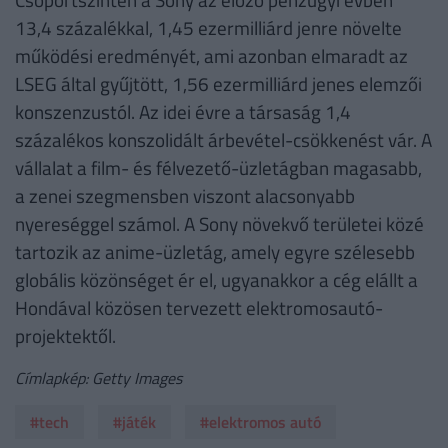
13,4 százalékkal, 1,45 ezermilliárd jenre növelte
működési eredményét, ami azonban elmaradt az
LSEG által gyűjtött, 1,56 ezermilliárd jenes elemzői
konszenzustól. Az idei évre a társaság 1,4
százalékos konszolidált árbevétel-csökkenést vár. A
vállalat a film- és félvezető-üzletágban magasabb,
a zenei szegmensben viszont alacsonyabb
nyereséggel számol. A Sony növekvő területei közé
tartozik az anime-üzletág, amely egyre szélesebb
globális közönséget ér el, ugyanakkor a cég elállt a
Hondával közösen tervezett elektromosautó-
projektektől.
Címlapkép: Getty Images
#tech
#játék
#elektromos autó