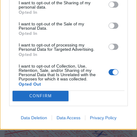
I want to opt-out of the Sharing of my
personal data.
Opted In
I want to opt-out of the Sale of my
Personal Data.
Opted In
I want to opt-out of processing my
Personal Data for Targeted Advertising.
Ennyit kaszáltak Sebestyén Balázsék a 65 ezres
Opted In
DJ Oti retró slágerkoncerttel a Szigeten
I want to opt-out of Collection, Use,
A belépőkből a legóvatosabb számítás szerint is több,
Retention, Sale, and/or Sharing of my
Personal Data that Is Unrelated with the
mint másfél milliárd forint folyhatott be.
Purposes for which it was collected.
Opted Out
CONFIRM
Data Deletion
Data Access
Privacy Policy