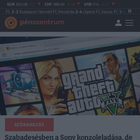
EUR
363.08
-0.1
CHF
388.66
-0.18
USD
314
-0.21
dapest Honvéd FC
|
Kisvárda
2-4
Újpest FC
|
Vasas FC
5-0
Zalaegerszegi TE
|
MT
SZÓRAKOZÁS
Szabadesésben a Sony konzoleladása, de