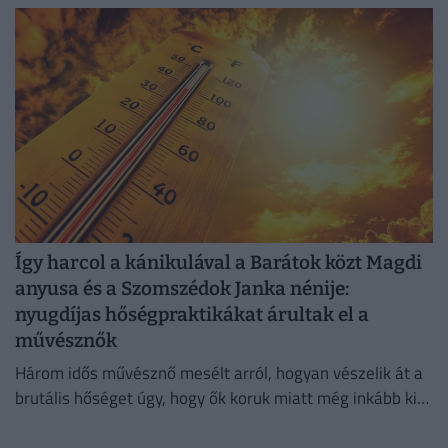
Így harcol a kánikulával a Barátok közt Magdi
anyusa és a Szomszédok Janka nénije:
nyugdíjas hőségpraktikákat árultak el a
művésznők
Három idős művésznő mesélt arról, hogyan vészelik át a
brutális hőséget úgy, hogy ők koruk miatt még inkább ki
vannak téve a brutális meleg hatásainak.