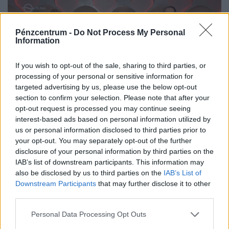
Pénzcentrum -
Do Not Process My Personal
Information
If you wish to opt-out of the sale, sharing to third parties, or
processing of your personal or sensitive information for
targeted advertising by us, please use the below opt-out
section to confirm your selection. Please note that after your
opt-out request is processed you may continue seeing
interest-based ads based on personal information utilized by
A Hatoslottó nyerőszámai a 32. játékhéten,
us or personal information disclosed to third parties prior to
vasárnap
your opt-out. You may separately opt-out of the further
disclosure of your personal information by third parties on the
Kihúzták a Hatoslottó 2026/32. heti, vasárnapi
IAB’s list of downstream participants. This information may
nyerőszámait. Lássuk, elvitte-e valaki a 880 millió
also be disclosed by us to third parties on the
IAB’s List of
forintos főnyereményt!
Downstream Participants
that may further disclose it to other
third parties.
Personal Data Processing Opt Outs