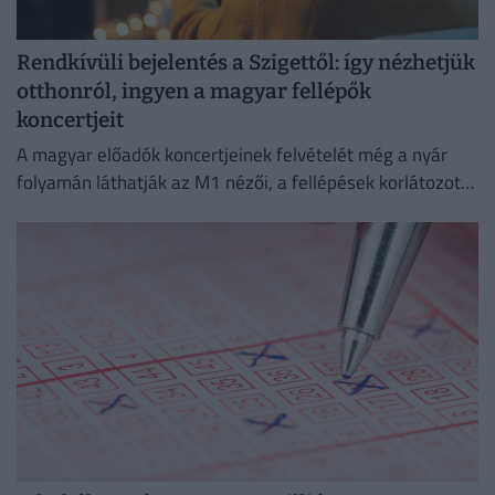
Rendkívüli bejelentés a Szigettől: így nézhetjük
otthonról, ingyen a magyar fellépők
koncertjeit
A magyar előadók koncertjeinek felvételét még a nyár
folyamán láthatják az M1 nézői, a fellépések korlátozott
ideig a Médiaklikken is visszanézhetők lesznek.