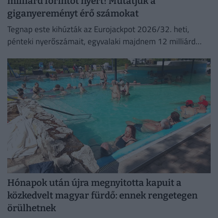
milliárd forintot nyert! Mutatjuk a
giganyereményt érő számokat
Tegnap este kihúzták az Eurojackpot 2026/32. heti,
pénteki nyerőszámait, egyvalaki majdnem 12 milliárd
forintot nyert!
Hónapok után újra megnyitotta kapuit a
közkedvelt magyar fürdő: ennek rengetegen
örülhetnek