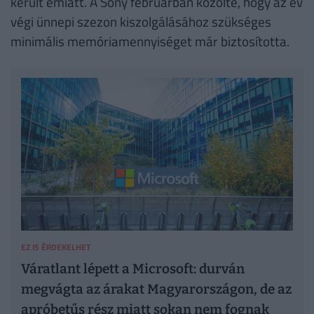
került emiatt. A Sony februárban közölte, hogy az év
végi ünnepi szezon kiszolgálásához szükséges
minimális memóriamennyiséget már biztosította.
EZ IS ÉRDEKELHET
Váratlant lépett a Microsoft: durván
megvágta az árakat Magyarországon, de az
apróbetűs rész miatt sokan nem fognak