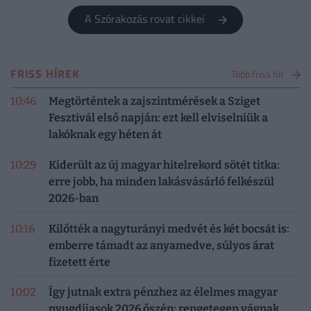
A Szórakozás rovat cikkei
FRISS HÍREK
Több friss hír
10:46
Megtörténtek a zajszintmérések a Sziget
Fesztivál első napján: ezt kell elviselniük a
lakóknak egy héten át
10:29
Kiderült az új magyar hitelrekord sötét titka:
erre jobb, ha minden lakásvásárló felkészül
2026-ban
10:16
Kilőtték a nagyturányi medvét és két bocsát is:
emberre támadt az anyamedve, súlyos árat
fizetett érte
10:02
Így jutnak extra pénzhez az élelmes magyar
nyugdíjasok 2026 őszén: rengetegen vágnak