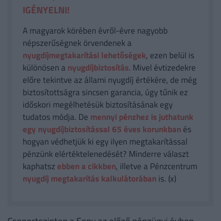
IGÉNYELNI!
A magyarok körében évről-évre nagyobb
népszerűségnek örvendenek a
nyugdíjmegtakarítási lehetőségek
, ezen belül is
különösen a
nyugdíjbiztosítás
. Mivel évtizedekre
előre tekintve az állami nyugdíj értékére, de még
biztosítottságra sincsen garancia, úgy tűnik ez
időskori megélhetésük biztosításának egy
tudatos módja. De
mennyi pénzhez is juthatunk
egy nyugdíjbiztosítással 65 éves korunkban
és
hogyan védhetjük ki egy ilyen megtakarítással
pénzünk elértéktelenedését? Minderre választ
kaphatsz
ebben a cikkben
, illetve a Pénzcentrum
nyugdíj megtakarítás kalkulátorában
is. (x)
Csoportszinten a Sony az előző pénzügyi évben