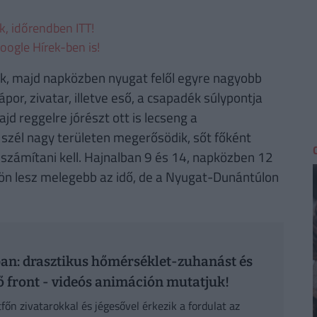
ek, időrendben ITT!
oogle Hírek-ben is!
k, majd napközben nyugat felől egyre nagyobb
por, zivatar, illetve eső, a csapadék súlypontja
ajd reggelre jórészt ott is lecseng a
szél nagy területen megerősödik, sőt főként
 számítani kell. Hajnalban 9 és 14, napközben 12
ldön lesz melegebb az idő, de a Nyugat-Dunántúlon
sban: drasztikus hőmérséklet-zuhanást és
ő front - videós animáción mutatjuk!
őn zivatarokkal és jégesővel érkezik a fordulat az