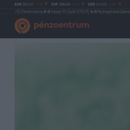
EUR
363.07
-2.35
CHF
388.89
-1.44
USD
314.02
-2.95
 FC
|
Ferencváros
0-0
Vasas FC
|
Győri ETO FC
4-0
Nyíregyháza
|
Újpest FC
4-2