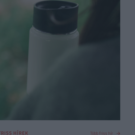
FRISS HÍREK
Több friss hír