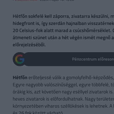
Hétfőn sokfelé kell záporra, zivatarra készülni,
hidegfront is, így szerdán hajnalban visszatérne
20 Celsius-fok alatt marad a csúcshőmérséklet. 
átmeneti szünet után a hét végén ismét megnő a 
előrejelzéséből.
Pénzcentrum előresoro
Hétfőn
erőteljessé válik a gomolyfelhő-képződés,
Egyre nagyobb valószínűséggel, egyre többfelé, tö
órákig kis, azt követően nagy eséllyel zivatarok is.
heves zivatarok is előfordulhatnak. Nagy területe
környezetében viharos széllökések is lehetnek. 
és 26 fok között várható.