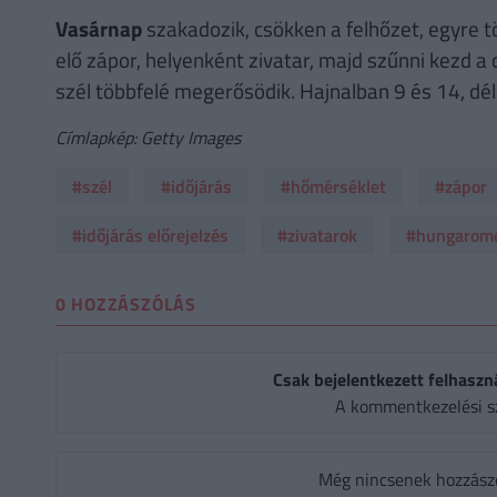
Vasárnap
szakadozik, csökken a felhőzet, egyre t
elő zápor, helyenként zivatar, majd szűnni kezd 
szél többfelé megerősödik. Hajnalban 9 és 14, dél
Címlapkép: Getty Images
#szél
#időjárás
#hőmérséklet
#zápor
#időjárás előrejelzés
#zivatarok
#hungarom
0 HOZZÁSZÓLÁS
Csak bejelentkezett felhaszn
A kommentkezelési s
Még nincsenek hozzászól