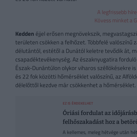
A legfrissebb hír
Kövess minket a G
Kedden
éjjel erősen megnövekszik, megvastagszi
területen csökken a felhőzet. Többfelé valószínű zá
délutántól, estétől a Dunától keletre tevődik át, m
csapadéktevékenység. Az északnyugatira forduló 
Észak-Dunántúlon olykor viharos széllökésekre is
és 22 fok közötti hőmérséklet valószínű, az Alfö
délelőttől kezdve már csökkenhet a hőmérséklet.
EZ IS ÉRDEKELHET
Óriási fordulat az időjárá
felhőszakadást hoz a betör
A kellemes, meleg hétvége után hétf