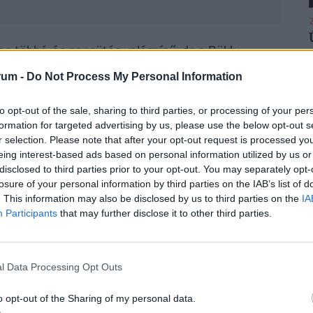
2
ban többórás napsütés valószínű, de a Bükk-
tén több lesz a felhő, és ott napközben
rum -
Do Not Process My Personal Information
alószínű csapadék. Az északnyugati, nyugati
2
sek. Éjjel általában 1 és 9 fok közé csökken a
to opt-out of the sale, sharing to third parties, or processing of your per
1, 0 fok is lehet. Délután 16 és 19 fok közötti
formation for targeted advertising by us, please use the below opt-out s
r selection. Please note that after your opt-out request is processed y
eing interest-based ads based on personal information utilized by us or
disclosed to third parties prior to your opt-out. You may separately opt-
talában többórás napsütés valószínű, csapadék
losure of your personal information by third parties on the IAB’s list of
2
 képében. A délies szél többnyire mérsékelt
. This information may also be disclosed by us to third parties on the
IA
Participants
that may further disclose it to other third parties.
 és 23 fok között alakul.
járás előrejelzés ITT!
l Data Processing Opt Outs
2
-képződés mellett többórás napsütés is valószínű.
o opt-out of the Sharing of my personal data.
zivatarra. A délkeleti szél élénk, olykor erős