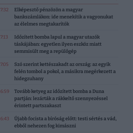
17:32
Elképesztő pénzözön a magyar
bankszámlákon: ide menekítik a vagyonukat
az élelmes megtakarítók
17:13
Időzített bomba lapul a magyar utazók
táskájában: egyetlen ilyen eszköz miatt
semmisült meg a repülőgép
17:05
Szó szerint kettészakadt az ország: az egyik
felén tombol a pokol, a másikra megérkezett a
hidegzuhany
16:59
Tovább ketyeg az időzített bomba a Duna
partján: lezárták a rákkeltő szennyezéssel
érintett partszakaszt
16:43
Újabb focista a bíróság előtt: testi sértés a vád,
ebből nehezen fog kimászni