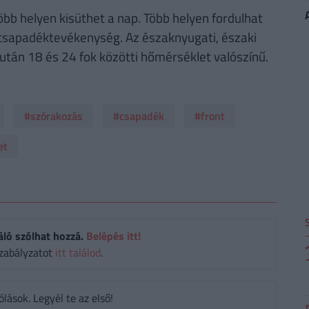
öbb helyen kisüthet a nap. Több helyen fordulhat
a csapadéktevékenység. Az északnyugati, északi
után 18 és 24 fok közötti hőmérséklet valószínű.
#szórakozás
#csapadék
#front
et
áló szólhat hozzá.
Belépés itt!
zabályzatot
itt találod
.
ások. Legyél te az első!