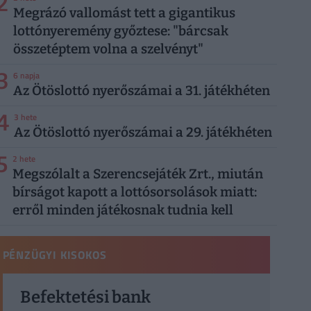
2
Megrázó vallomást tett a gigantikus
lottónyeremény győztese: "bárcsak
összetéptem volna a szelvényt"
3
6 napja
Az Ötöslottó nyerőszámai a 31. játékhéten
4
3 hete
Az Ötöslottó nyerőszámai a 29. játékhéten
5
2 hete
Megszólalt a Szerencsejáték Zrt., miután
bírságot kapott a lottósorsolások miatt:
erről minden játékosnak tudnia kell
PÉNZÜGYI KISOKOS
Befektetési bank