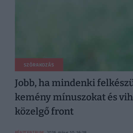
SZÓRAKOZÁS
Jobb, ha mindenki felkészü
kemény mínuszokat és vih
közelgő front
PÉNZCENTRUM
2026. május 10. 16:28