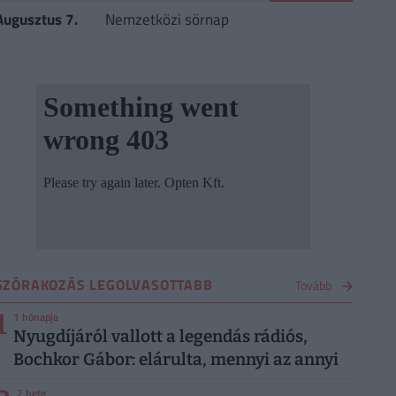
Augusztus 7.
Nemzetközi sörnap
SZÓRAKOZÁS LEGOLVASOTTABB
Tovább
1
1 hónapja
Nyugdíjáról vallott a legendás rádiós,
Bochkor Gábor: elárulta, mennyi az annyi
2 hete