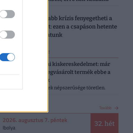
026. augusztus 7.
Hiába a jó hírek, újabb krízis fenyegetheti a
magyar gazdaságot: ezen a csapáson hetente
milliárdokat bukhatunk
ERRŐL NE MARADJ LE!
Letarolták az európai kiskereskedelmet: már
minden második megvásárolt termék ebbe a
kategóriába tartozik
A saját márkás termékek népszerűsége töretlen.
NAPTÁR
Tovább
2026. augusztus 7. péntek
32. hét
Ibolya