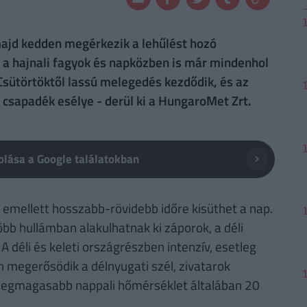
 majd kedden megérkezik a lehűlést hozó
k a hajnali fagyok és napközben is már mindenhol
Csütörtöktől lassú melegedés kezdődik, és az
csapadék esélye - derül ki a HungaroMet Zrt.
lása a Google találatokban
 emellett hosszabb-rövidebb időre kisüthet a nap.
bb hullámban alakulhatnak ki záporok, a déli
 A déli és keleti országrészben intenzív, esetleg
n megerősödik a délnyugati szél, zivatarok
A legmagasabb nappali hőmérséklet általában 20