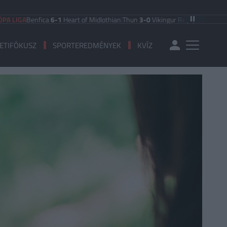
Benfica
6-1
Heart of Midlothian
|
Thun
3-0
Vikingur Reykjavik
|
PAOK Saloniki
ETIFÓKUSZ
SPORTEREDMÉNYEK
KVÍZ