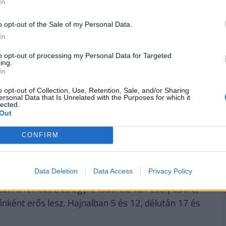
In
1 és 25 fok között valószínű.
2
o opt-out of the Sale of my Personal Data.
In
ÉNZED? VAN OLCSÓ MEGOLDÁS!
to opt-out of processing my Personal Data for Targeted
ing.
a
30 000 000 forintot 20 éves futamidőre már
In
törlesztővel fel lehet venni
a
K&H Banknál.
De
o opt-out of Collection, Use, Retention, Sale, and/or Sharing
k ajánlata sem:
az UniCredit Banknál 6,78%, az
ersonal Data that Is Unrelated with the Purposes for which it
lected.
 a MagNet Banknál 7,02%.
Érdemes még megnézni
Out
és egyedi kalkulációt végezni, saját preferenciáink
e. Ehhez keresd fel a
Pénzcentrum kalkulátorát.
CONFIRM
Data Deletion
Data Access
Privacy Policy
ik a felhőzet, és egyre többfelé van esély esőre,
időnként erős lesz. Hajnalban 5 és 12, délután 17 és