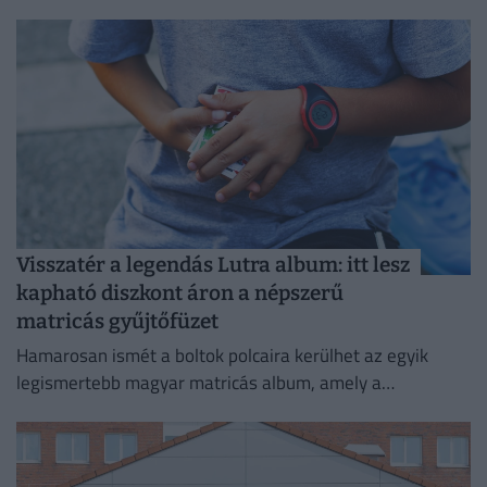
ellenkezőleg.
Visszatér a legendás Lutra album: itt lesz
kapható diszkont áron a népszerű
matricás gyűjtőfüzet
Hamarosan ismét a boltok polcaira kerülhet az egyik
legismertebb magyar matricás album, amely a
kilencvenes évek elején gyerekek ezreinek szerzett
felejthetetlen élményeket.