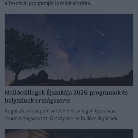
a fesztivál programját is módosították.
Hullócsillagok Éjszakája 2026: programok és
helyszínek országszerte
Augusztus közepén ismét Hullócsillagok Éjszakája
rendezvénysorozat. Országszerte hullócsillaglesek,
távcsöves bemutatók és különleges esti programok az
égbolt szerelmeseinek.