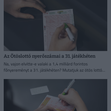
Az Ötöslottó nyerőszámai a 31. játékhéten
Na, vajon elvitte-e valaki a 1,4 milliárd forintos
főnyereményt a 31. játékhéten? Mutatjuk az ötös lottó
nyerőszámait és a nyereményeket!