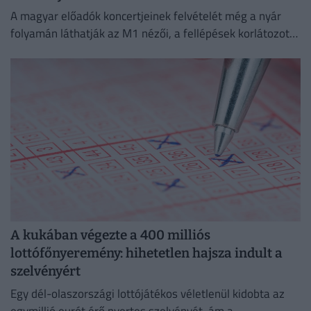
A magyar előadók koncertjeinek felvételét még a nyár
folyamán láthatják az M1 nézői, a fellépések korlátozott
ideig a Médiaklikken is visszanézhetők lesznek.
A kukában végezte a 400 milliós
lottófőnyeremény: hihetetlen hajsza indult a
szelvényért
Egy dél-olaszországi lottójátékos véletlenül kidobta az