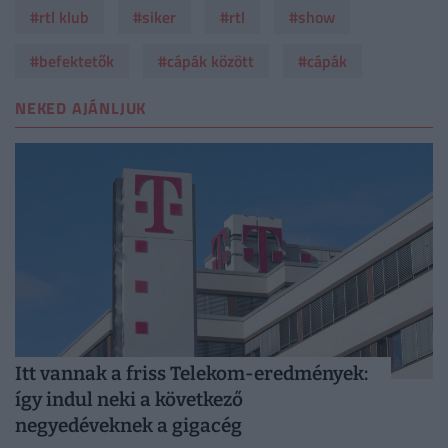
#rtl klub
#siker
#rtl
#show
#befektetők
#cápák között
#cápák
NEKED AJÁNLJUK
Itt vannak a friss Telekom-eredmények:
így indul neki a következő
negyedéveknek a gigacég