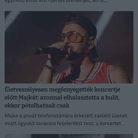
egymillió eurót érő nyertes szelvényét, ám a
szemétszállítók kétnapos kutatás után megtalálták azt a
hulladékhegyben.
Életveszélyesen megfenyegették koncertje
előtt Majkát: azonnal elhalasztotta a bulit,
ekkor pótolhatnak csak
Majka a privát telefonszámára érkezett zaklató üzenet
miatt ügyvédi tanácsra feljelentést tesz, a koncertet
pedig csak a körülmények megnyugtató tisztázása után