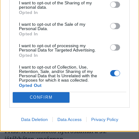
I want to opt-out of the Sharing of my
personal data.
Opted In
Megszólalt a Sziget az energiakrízisről: erre
számíthatnak idén a fesztiválozók
I want to opt-out of the Sale of my
Personal Data.
A szervezők szerint a Sziget akár teljesen saját
Opted In
energiaellátással is működhet egy esetleges hálózati
I want to opt-out of processing my
zavar esetén.
Personal Data for Targeted Advertising.
Opted In
I want to opt-out of Collection, Use,
Retention, Sale, and/or Sharing of my
Personal Data that Is Unrelated with the
Purposes for which it was collected.
Opted Out
CONFIRM
Data Deletion
Data Access
Privacy Policy
Friss! A Hatoslottó nyerőszámai a 31.