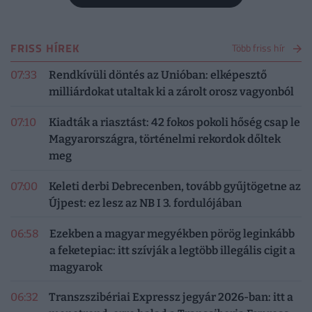
FRISS HÍREK
Több friss hír
07:33
Rendkívüli döntés az Unióban: elképesztő
milliárdokat utaltak ki a zárolt orosz vagyonból
07:10
Kiadták a riasztást: 42 fokos pokoli hőség csap le
Magyarországra, történelmi rekordok dőltek
meg
07:00
Keleti derbi Debrecenben, tovább gyűjtögetne az
Újpest: ez lesz az NB I 3. fordulójában
06:58
Ezekben a magyar megyékben pörög leginkább
a feketepiac: itt szívják a legtöbb illegális cigit a
magyarok
06:32
Transzszibériai Expressz jegyár 2026-ban: itt a