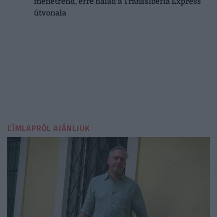
menetrend, erre halad a Transsiberia Express
útvonala
CÍMLAPRÓL AJÁNLJUK