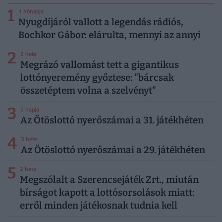
1
1 hónapja
Nyugdíjáról vallott a legendás rádiós,
Bochkor Gábor: elárulta, mennyi az annyi
2
2 hete
Megrázó vallomást tett a gigantikus
lottónyeremény győztese: "bárcsak
összetéptem volna a szelvényt"
3
5 napja
Az Ötöslottó nyerőszámai a 31. játékhéten
4
3 hete
Az Ötöslottó nyerőszámai a 29. játékhéten
5
2 hete
Megszólalt a Szerencsejáték Zrt., miután
bírságot kapott a lottósorsolások miatt:
erről minden játékosnak tudnia kell