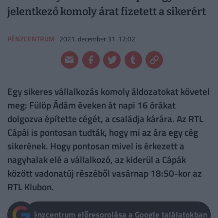
jelentkező komoly árat fizetett a sikerért
PÉNZCENTRUM
2021. december 31. 12:02
Egy sikeres vállalkozás komoly áldozatokat követel
meg: Fülöp Ádám éveken át napi 16 órákat
dolgozva építette cégét, a családja kárára. Az RTL
Cápái is pontosan tudták, hogy mi az ára egy cég
sikerének. Hogy pontosan mivel is érkezett a
nagyhalak elé a vállalkozó, az kiderül a Cápák
között vadonatúj részéből vasárnap 18:50-kor az
RTL Klubon.
Pénzcentrum előresorolása a Google találatokban