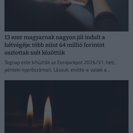
13 ezer magyarnak nagyon jól indult a
hétvégéje: több mint 64 millió forintot
osztottak szét közöttük
Tegnap este kihúzták az Eurojackpot 2026/31. heti,
pénteki nyerőszámait. Lássuk, elvitte-e valaki a
főnyereményt.