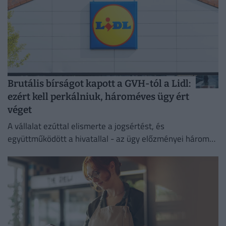
Brutális bírságot kapott a GVH-tól a Lidl:
ezért kell perkálniuk, hároméves ügy ért
véget
A vállalat ezúttal elismerte a jogsértést, és
együttműködött a hivatallal - az ügy előzményei három
évre nyúlnak vissza.