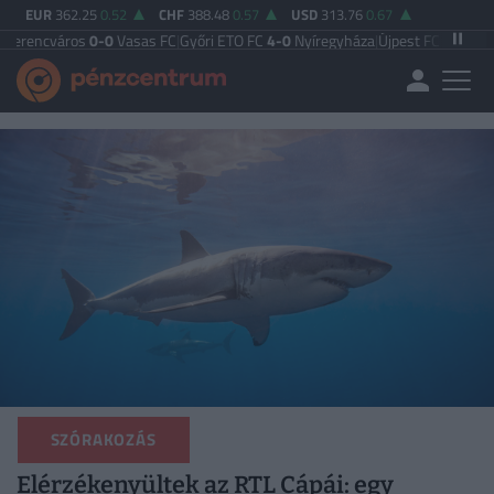
EUR
362.25
0.52
CHF
388.48
0.57
USD
313.76
0.67
ros
0-0
Vasas FC
|
Győri ETO FC
4-0
Nyíregyháza
|
Újpest FC
4-2
Debreceni VS
SZÓRAKOZÁS
Elérzékenyültek az RTL Cápái: egy