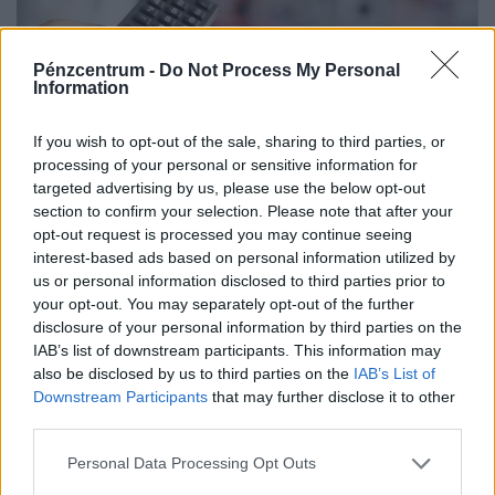
Pénzcentrum -
Do Not Process My Personal
Information
Régóta várt sorozat érkezik a SkyShowtime
If you wish to opt-out of the sale, sharing to third parties, or
kínálatába: ekkortól lesz látható a képernyőn
processing of your personal or sensitive information for
targeted advertising by us, please use the below opt-out
A SkyShowtime szolgáltatásai számos platformon
section to confirm your selection. Please note that after your
hozzáférhetők, beleértve az Apple és Android
opt-out request is processed you may continue seeing
okoseszközöket.
interest-based ads based on personal information utilized by
us or personal information disclosed to third parties prior to
your opt-out. You may separately opt-out of the further
disclosure of your personal information by third parties on the
IAB’s list of downstream participants. This information may
also be disclosed by us to third parties on the
IAB’s List of
Downstream Participants
that may further disclose it to other
third parties.
Personal Data Processing Opt Outs