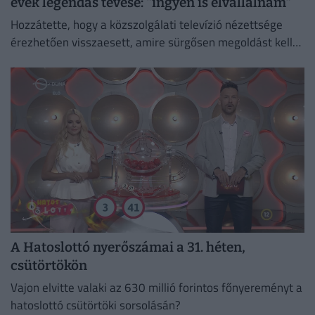
évek legendás tévése: "ingyen is elvállalnám"
Hozzátette, hogy a közszolgálati televízió nézettsége
érezhetően visszaesett, amire sürgősen megoldást kell
találni.
A Hatoslottó nyerőszámai a 31. héten,
csütörtökön
Vajon elvitte valaki az 630 millió forintos főnyereményt a
hatoslottó csütörtöki sorsolásán?