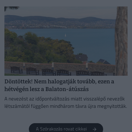
Döntöttek! Nem halogatják tovább, ezen a
hétvégén lesz a Balaton-átúszás
A nevezést az időpontváltozás miatt visszalépő nevezők
létszámától függően mindhárom távra újra megnyitották.
A Szórakozás rovat cikkei