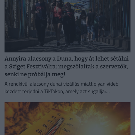
Annyira alacsony a Duna, hogy át lehet sétálni
a Sziget Fesztiválra: megszólaltak a szervezők,
senki ne próbálja meg!
A rendkívül alacsony dunai vízállás miatt olyan videó
kezdett terjedni a TikTokon, amely azt sugallja:
gyakorlatilag gyalog is át lehet jutni a Hajógyári-szigetre.