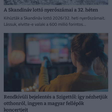
A Skandináv lottó nyerőszámai a 32. héten
Kihúzták a Skandináv lottó 2026/32. heti nyerőszámait.
Lássuk, elvitte-e valaki a 600 millió forintos
főnyereményt.
Rendkívüli bejelentés a Szigettől: így nézhetjük
otthonról, ingyen a magyar fellépők
koncertjeit