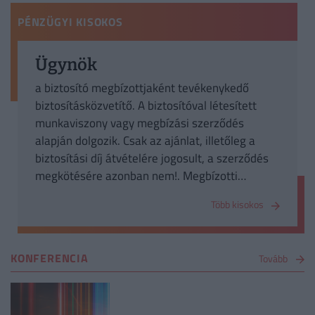
PÉNZÜGYI KISOKOS
Ügynök
a biztosító megbízottjaként tevékenykedő
biztosításközvetítő. A biztosítóval létesített
munkaviszony vagy megbízási szerződés
alapján dolgozik. Csak az ajánlat, illetőleg a
biztosítási díj átvételére jogosult, a szerződés
megkötésére azonban nem!. Megbízotti
minőségben való károkozásáért a biztosító
Több kisokos
felelős.
KONFERENCIA
Tovább