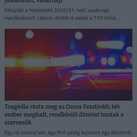
játékhéten, vasárnap
Kihúzták a Hatoslottó 2026/31. heti, vasárnapi
nyerőszámait. Lássuk, elvitte-e valaki a 710 millió
forintos főnyereményt!
Tragédia rázta meg az Ozora Fesztivált: két
ember meghalt, rendkívüli döntést hoztak a
szervezők
Egy nő rosszul lett, egy férfi pedig lezuhant egy díszletről,