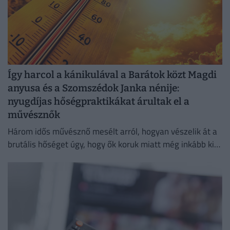
Így harcol a kánikulával a Barátok közt Magdi
anyusa és a Szomszédok Janka nénije:
nyugdíjas hőségpraktikákat árultak el a
művésznők
Három idős művésznő mesélt arról, hogyan vészelik át a
brutális hőséget úgy, hogy ők koruk miatt még inkább ki
vannak téve a brutális meleg hatásainak.