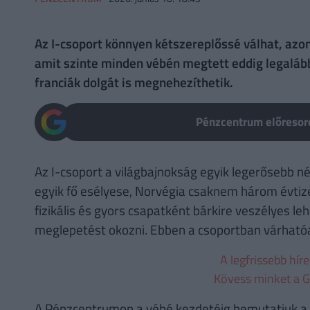
Az I-csoport könnyen kétszereplőssé válhat, azon
amit szinte minden vébén megtett eddig legalább
franciák dolgát is megnehezíthetik.
Pénzcentrum előresoro
Az I-csoport a világbajnokság egyik legerősebb né
egyik fő esélyese, Norvégia csaknem három évtize
fizikális és gyors csapatként bárkire veszélyes le
meglepetést okozni. Ebben a csoportban várható
A legfrissebb hír
Kövess minket a G
A Pénzcentrumon a vébé kezdetéig bemutatjuk a 