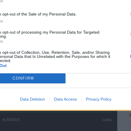
In
o opt-out of the Sale of my Personal Data.
ölény: kevés válogatott tud olyan tempóban
2
In
akkor időnként túl kényelmesen futballoznak, és
to opt-out of processing my Personal Data for Targeted
érkőzéseken. Ettől függetlenül egyértelmű
ing.
In
lenne, ha nem az első helyen masíroznának tovább
o opt-out of Collection, Use, Retention, Sale, and/or Sharing
ersonal Data that Is Unrelated with the Purposes for which it
lected.
Out
CONFIRM
Data Deletion
Data Access
Privacy Policy
GÓLLÖVŐLISTA
m
# JÁTÉKOS
Gólok
0