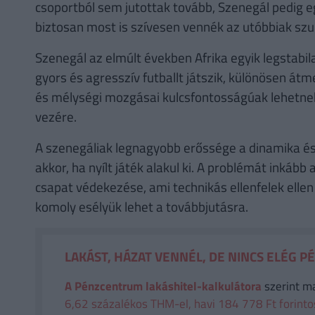
csoportból sem jutottak tovább, Szenegál pedig 
biztosan most is szívesen vennék az utóbbiak szur
Szenegál az elmúlt években Afrika egyik legstabilab
gyors és agresszív futballt játszik, különösen át
és mélységi mozgásai kulcsfontosságúak lehetnek,
vezére.
A szenegáliak legnagyobb erőssége a dinamika és
akkor, ha nyílt játék alakul ki. A problémát inkább 
csapat védekezése, ami technikás ellenfelek ell
komoly esélyük lehet a továbbjutásra.
LAKÁST, HÁZAT VENNÉL, DE NINCS ELÉG P
A Pénzcentrum lakáshitel-kalkulátora
szerint m
6,62 százalékos THM-el, havi 184 778 Ft forintos 