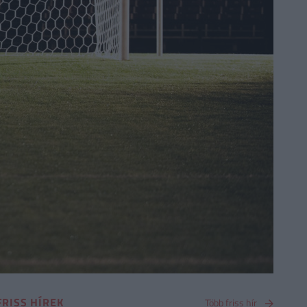
FRISS HÍREK
Több friss hír