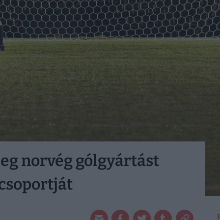
leg norvég gólgyártást
-csoportját