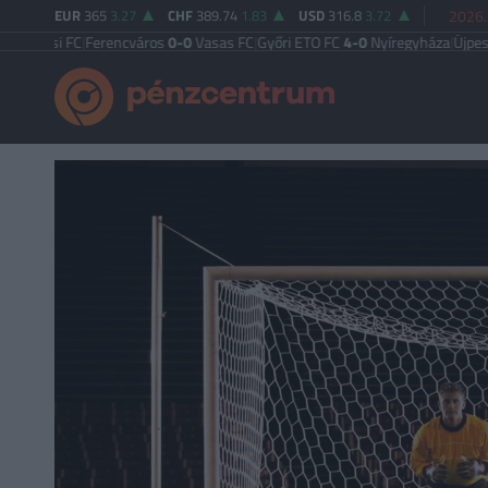
EUR
365
3.27
CHF
389.74
1.83
USD
316.8
3.72
2026.
i FC
|
Ferencváros
0-0
Vasas FC
|
Győri ETO FC
4-0
Nyíregyháza
|
Újpest FC
4-