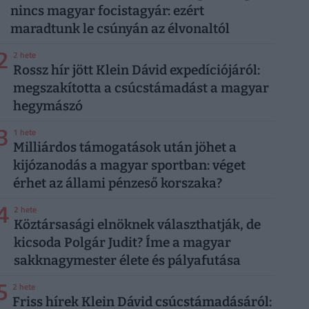
nincs magyar focistagyár: ezért
maradtunk le csúnyán az élvonaltól
2
2 hete
Rossz hír jött Klein Dávid expedíciójáról:
megszakította a csúcstámadást a magyar
hegymászó
3
1 hete
Milliárdos támogatások után jöhet a
kijózanodás a magyar sportban: véget
érhet az állami pénzeső korszaka?
4
2 hete
Köztársasági elnöknek választhatják, de
kicsoda Polgár Judit? Íme a magyar
sakknagymester élete és pályafutása
5
2 hete
Friss hírek Klein Dávid csúcstámadásáról: