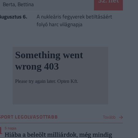
32. hét
Berta, Bettina
Augusztus 6.
A nukleáris fegyverek betiltásáért
folyó harc világnapja
SPORT LEGOLVASOTTABB
Tovább
1
5 napja
Hiába a beleölt milliárdok, még mindig