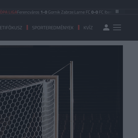
A
Ferencváros
1-0
Gornik Zabrze
|
Larne FC
0-0
FC Iberia 1999
|
Shamrock Rov
ETIFÓKUSZ
SPORTEREDMÉNYEK
KVÍZ