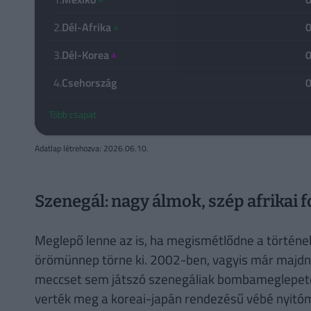
2.
Dél-Afrika
▲
3.
Dél-Korea
▲
4.
Csehország
Több csapat
Adatlap létrehozva: 2026.06.10.
Szenegál: nagy álmok, szép afrikai f
Meglepő lenne az is, ha megismétlődne a történe
örömünnep törne ki. 2002-ben, vagyis már majdn
meccset sem játszó szenegáliak bombameglepetés
verték meg a koreai-japán rendezésű vébé nyitó