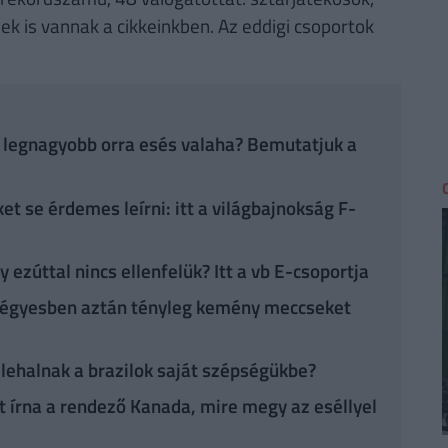
ek is vannak a cikkeinkben. Az eddigi csoportok
 legnagyobb orra esés valaha? Bemutatjuk a
et se érdemes leírni: itt a világbajnokság F-
ezúttal nincs ellenfelük? Itt a vb E-csoportja
a négyesben aztán tényleg kemény meccseket
elehalnak a brazilok saját szépségükbe?
t írna a rendező Kanada, mire megy az eséllyel