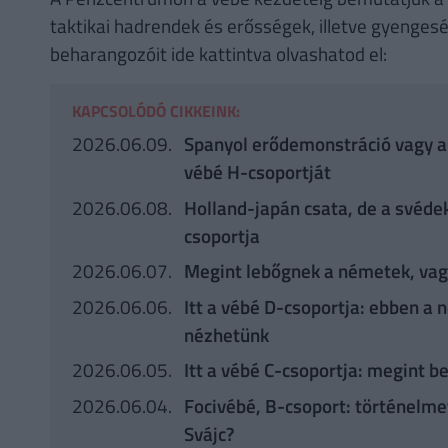
taktikai hadrendek és erősségek, illetve gyengesé
beharangozóit ide kattintva olvashatod el:
KAPCSOLÓDÓ CIKKEINK:
2026.06.09.
Spanyol erődemonstráció vagy a
vébé H-csoportját
2026.06.08.
Holland-japán csata, de a svédek
csoportja
2026.06.07.
Megint lebőgnek a németek, vagy 
2026.06.06.
Itt a vébé D-csoportja: ebben 
nézhetünk
2026.06.05.
Itt a vébé C-csoportja: megint b
2026.06.04.
Focivébé, B-csoport: történelme
Svájc?