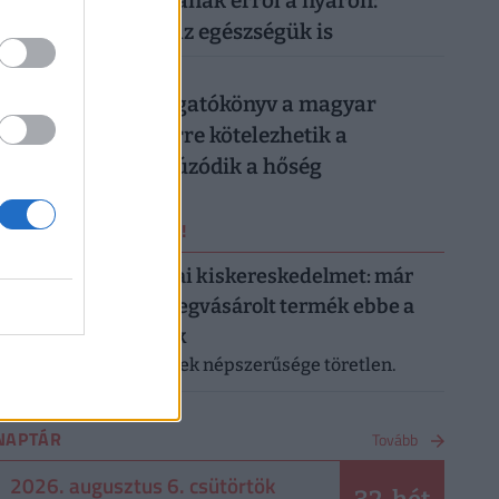
magyarok lemondanak erről a nyáron:
könnyen rámehet az egészségük is
026. augusztus 6.
Készül a válságforgatókönyv a magyar
munkahelyeken: erre kötelezhetik a
dolgozókat, ha elhúzódik a hőség
ERRŐL NE MARADJ LE!
Letarolták az európai kiskereskedelmet: már
minden második megvásárolt termék ebbe a
kategóriába tartozik
A saját márkás termékek népszerűsége töretlen.
NAPTÁR
Tovább
2026. augusztus 6. csütörtök