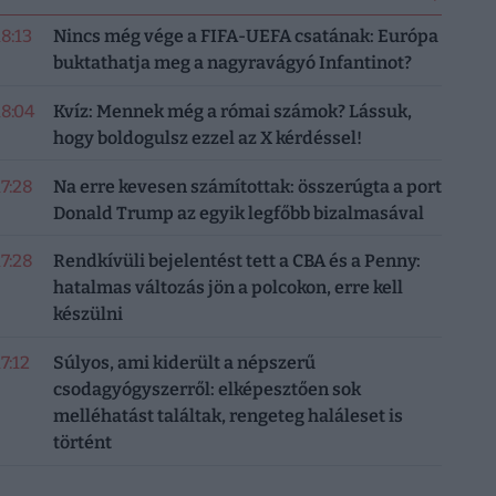
18:13
Nincs még vége a FIFA-UEFA csatának: Európa
buktathatja meg a nagyravágyó Infantinot?
18:04
Kvíz: Mennek még a római számok? Lássuk,
hogy boldogulsz ezzel az X kérdéssel!
17:28
Na erre kevesen számítottak: összerúgta a port
Donald Trump az egyik legfőbb bizalmasával
17:28
Rendkívüli bejelentést tett a CBA és a Penny:
hatalmas változás jön a polcokon, erre kell
készülni
17:12
Súlyos, ami kiderült a népszerű
csodagyógyszerről: elképesztően sok
melléhatást találtak, rengeteg haláleset is
történt