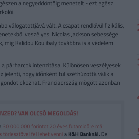
egészen a negyeddöntőig menetelt - ezt egész
kolói.
b válogatottjává vált. A csapat rendkívül fizikális,
menetekből veszélyes. Nicolas Jackson sebessége
 míg Kalidou Koulibaly továbbra is a védelem
 a párharcok intenzitása. Különösen veszélyesek
az jelenti, hogy időnként túl széthúzottá válik a
en gondot okozhat. Franciaország mögött azonban
ÉNZED? VAN OLCSÓ MEGOLDÁS!
a
30 000 000 forintot 20 éves futamidőre már
törlesztővel fel lehet venni
a
K&H Banknál.
De