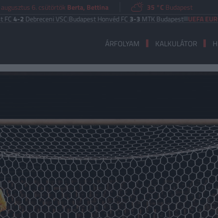
 augusztus 6. csütörtök
Berta, Bettina
35 °C
Budapest
2
Debreceni VSC
|
Budapest Honvéd FC
3-3
MTK Budapest
UEFA EURÓPA LIG
ÁRFOLYAM
KALKULÁTOR
H