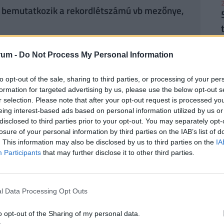
2
s: bemutatkozik a rekordlétszámú vb mezőnye,
rum -
Do Not Process My Personal Information
2
tány, de vajon hogyan?
to opt-out of the sale, sharing to third parties, or processing of your per
formation for targeted advertising by us, please use the below opt-out s
ban játékosként, majd 2018-ban már szövetségi
r selection. Please note that after your opt-out request is processed y
eing interest-based ads based on personal information utilized by us or
eredző, Didier Deschamps a franciaák utolsó vb-
disclosed to third parties prior to your opt-out. You may separately opt-
osra vehető, hogy a vb-arany mellé egy Nemzetek
losure of your personal information by third parties on the IAB’s list of
2
töt is leakasztó edzőtől szépen szeretnének
. This information may also be disclosed by us to third parties on the
IA
Participants
that may further disclose it to other third parties.
égű kerettel rendelkezik. Természetesen Kylian
houaméni, Eduardo Camavinga vagy William Saliba
l Data Processing Opt Outs
2
n egyes részén. A franciák nem feltétlenül akarnak
o opt-out of the Sharing of my personal data.
 a gyors átmenetekre és az egyéni kvalitásokra