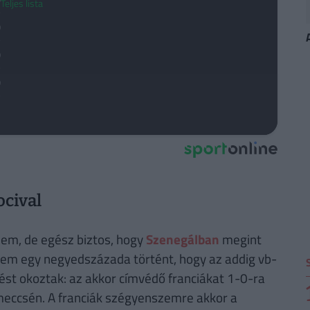
Teljes lista
0
0
0
ocival
lem, de egész biztos, hogy
Szenegálban
megint
em egy negyedszázada történt, hogy az addig vb-
t okoztak: az akkor címvédő franciákat 1-0-ra
meccsén. A franciák szégyenszemre akkor a