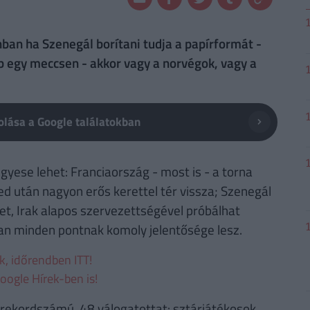
ban ha Szenegál borítani tudja a papírformát -
 egy meccsen - akkor vagy a norvégok, vagy a
lása a Google találatokban
gyese lehet: Franciaország - most is - a torna
d után nagyon erős kerettel tér vissza; Szenegál
het, Irak alapos szervezettségével próbálhat
an minden pontnak komoly jelentősége lesz.
ek, időrendben ITT!
oogle Hírek-ben is!
rekordszámú, 48 válogatottat: sztárjátékosok,