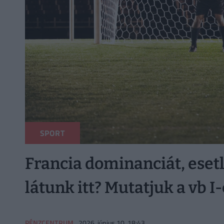
SPORT
Francia dominanciát, eset
látunk itt? Mutatjuk a vb I
PÉNZCENTRUM
2026. június 10. 18:43