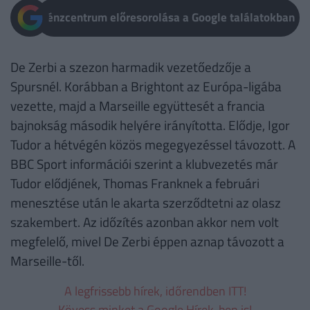
Pénzcentrum előresorolása a Google találatokban
De Zerbi a szezon harmadik vezetőedzője a
Spursnél. Korábban a Brightont az Európa-ligába
vezette, majd a Marseille együttesét a francia
bajnokság második helyére irányította. Elődje, Igor
Tudor a hétvégén közös megegyezéssel távozott. A
BBC Sport információi szerint a klubvezetés már
Tudor elődjének, Thomas Franknek a februári
menesztése után le akarta szerződtetni az olasz
szakembert. Az időzítés azonban akkor nem volt
megfelelő, mivel De Zerbi éppen aznap távozott a
Marseille-től.
A legfrissebb hírek, időrendben ITT!
Kövess minket a Google Hírek-ben is!