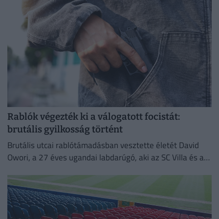
Rablók végezték ki a válogatott focistát:
brutális gyilkosság történt
Brutális utcai rablótámadásban vesztette életét David
Owori, a 27 éves ugandai labdarúgó, aki az SC Villa és a
nemzeti válogatott meghatározó játékosa volt.