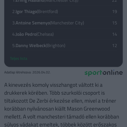
2.
Igor Thiago
(Brentford)
19
3.
Antoine Semenyo
(Manchester City)
15
4.
João Pedro
(Chelsea)
14
5.
Danny Welbeck
(Brighton)
12
Teljes lista
Adatlap létrehozva: 2026.04.02.
A kinevezés komoly visszhangot váltott ki a
drukkerek körében. Több szurkolói csoport is
tiltakozott De Zerbi érkezése ellen, mivel a tréner
korábban nyilvánosan kiállt Mason Greenwood
mellett. A volt manchesteri támadó ellen korábban
súlyos vádakat emeltek, többek között erőszakos