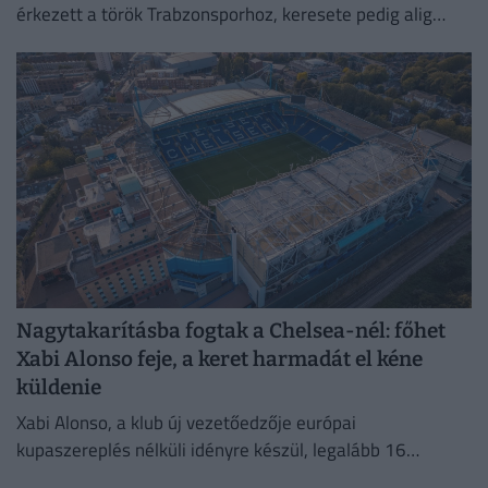
érkezett a török Trabzonsporhoz, keresete pedig alig
marad el attól, amit a Vörösöknél kapott évente.
Nagytakarításba fogtak a Chelsea-nél: főhet
Xabi Alonso feje, a keret harmadát el kéne
küldenie
Xabi Alonso, a klub új vezetőedzője európai
kupaszereplés nélküli idényre készül, legalább 16
játékostól szeretne megválni.