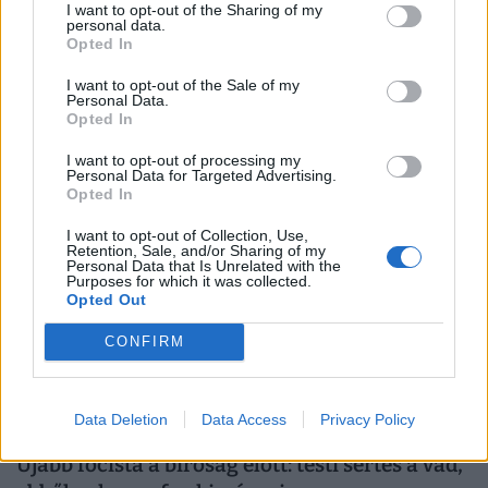
I want to opt-out of the Sharing of my
personal data.
Ez se volt egy jó döntés: egymilliárd dollárt
Opted In
bukott a fociszövetség egy átszervezés miatt,
bottal üthetik a pénz nyomát
I want to opt-out of the Sale of my
Personal Data.
Mivel átszervezték az Afrika-kupák rendszerét, érvényét
Opted In
vesztette a korábban már megkötött tender, ami busás
I want to opt-out of processing my
hasznot hozhatott volna a konyhára.
Personal Data for Targeted Advertising.
Opted In
I want to opt-out of Collection, Use,
Retention, Sale, and/or Sharing of my
Personal Data that Is Unrelated with the
Purposes for which it was collected.
Opted Out
CONFIRM
Data Deletion
Data Access
Privacy Policy
Újabb focista a bíróság előtt: testi sértés a vád,