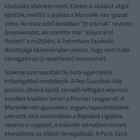
közösülés kísérlete miatt. Ezeket a vádakat végül
ejtették, mielőtt a játékos a Marseille-hez igazolt
volna. Az olasz edző korábban "jó srácnak" nevezte
Greenwoodot, aki szerinte már "súlyos árat
fizetett" a múltjáért. A Tottenham Szurkolói
Bizottsága közleményben jelezte, hogy nem tudja
támogatni az új vezetőedző kinevezését.
Szakmai szempontból De Zerbi egyértelmű
erősségekkel rendelkezik. A Pep Guardiola-féle
pozíciós játékra épülő, támadó felfogást képviseli,
emellett kiválóan ismeri a Premier League-et. A
Marseille-nél ugyanakkor vegyes tapasztalatokat
szerzett: első szezonjában a Bajnokok Ligájába
vezette a csapatot, a második idényében viszont
elveszítette az öltöző támogatását. A Paris Saint-