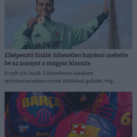
Elképesztő finálé: hihetetlen hajrával zsebelte
be az aranyat a magyar klasszis
A nyílt vízi úszók 3 kilométeres kieséses
sprintversenyében remek taktikával győzött, míg
Rasovszky Kristóf az ötödik helyen zárt.