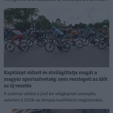
mindennapi életben is használják
Kapitányt váltott és átvilágíttatja magát a
magyar sportszövetség: nem vesztegeti az időt
az új vezetés
A szakmai váltást a jövő évi világbajnoki szereplés,
valamint a 2028-as olimpiai kvalifikáció megszerzése
indokolja, miután a korábbi szakvezető, Dér Zsolt mindkét
posztjáról távozott.