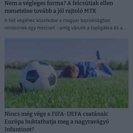
Nem a végleges forma? A felcsútiak ellen
menetelne tovább a jól rajtoló MTK
A hét végéhez közeledve a magyar bajnokságban
rendeznek egy meccset - amíg várunk a topligákra és a
többi hétvégi meccsre.
Nincs még vége a FIFA-UEFA csatának:
Európa buktathatja meg a nagyravágyó
Infantinot?