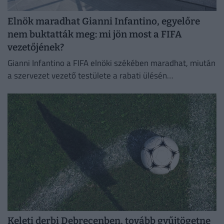
Elnök maradhat Gianni Infantino, egyelőre
nem buktatták meg: mi jön most a FIFA
vezetőjének?
Gianni Infantino a FIFA elnöki székében maradhat, miután
a szervezet vezető testülete a rabati ülésén
megerősítette a támogatását.
Keleti derbi Debrecenben, tovább gyűjtögetne