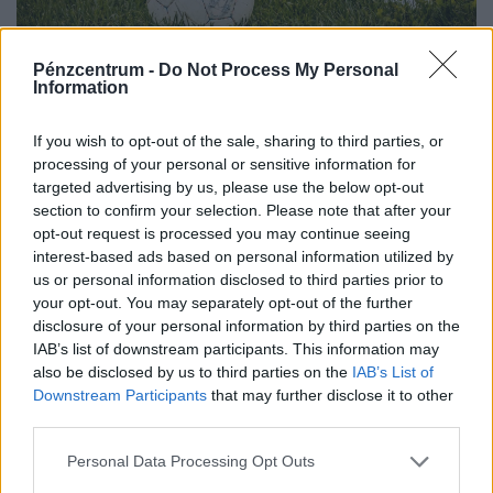
Pénzcentrum -
Do Not Process My Personal
18 év alatt 39 csapat: alighanem megvan a
Information
legtöbbet vándorló futballista a világon, most
történelmet ír csapatával
If you wish to opt-out of the sale, sharing to third parties, or
processing of your personal or sensitive information for
A "vándormadár" most történelmet ír csapatával, klubja
targeted advertising by us, please use the below opt-out
ugyanis ezen a hétvégén játssza fennállása legelső FA-
section to confirm your selection. Please note that after your
kupa-mérkőzését.
opt-out request is processed you may continue seeing
interest-based ads based on personal information utilized by
us or personal information disclosed to third parties prior to
your opt-out. You may separately opt-out of the further
disclosure of your personal information by third parties on the
IAB’s list of downstream participants. This information may
also be disclosed by us to third parties on the
IAB’s List of
Downstream Participants
that may further disclose it to other
third parties.
Personal Data Processing Opt Outs