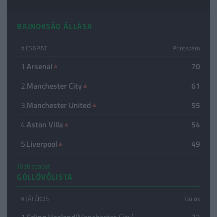
BAJNOKSÁG ÁLLÁSA
# CSAPAT
Pontszám
1.
Arsenal
▲
70
2.
Manchester City
▲
61
3.
Manchester United
▲
55
4.
Aston Villa
▲
54
5.
Liverpool
▲
49
Több csapat
GÓLLÖVŐLISTA
# JÁTÉKOS
Gólok
1.
Erling Haaland
(Manchester City)
22