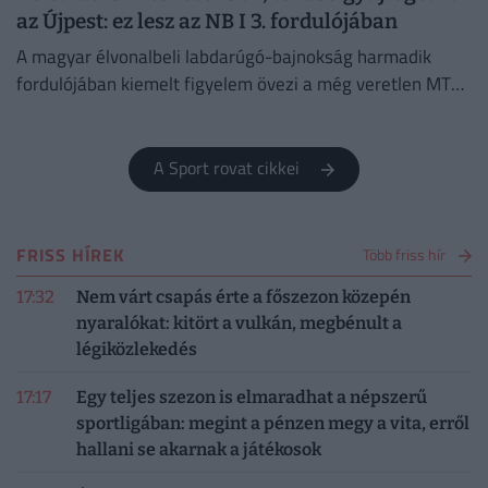
az Újpest: ez lesz az NB I 3. fordulójában
A magyar élvonalbeli labdarúgó-bajnokság harmadik
fordulójában kiemelt figyelem övezi a még veretlen MTK
meccsét, emellett Kisvárdán az Újpest is pályára lép.
A Sport rovat cikkei
FRISS HÍREK
Több friss hír
17:32
Nem várt csapás érte a főszezon közepén
nyaralókat: kitört a vulkán, megbénult a
légiközlekedés
17:17
Egy teljes szezon is elmaradhat a népszerű
sportligában: megint a pénzen megy a vita, erről
hallani se akarnak a játékosok