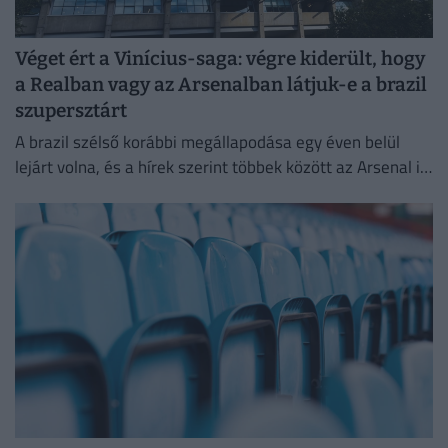
Véget ért a Vinícius-saga: végre kiderült, hogy
a Realban vagy az Arsenalban látjuk-e a brazil
szupersztárt
A brazil szélső korábbi megállapodása egy éven belül
lejárt volna, és a hírek szerint többek között az Arsenal is
komolyan érdeklődött iránta.