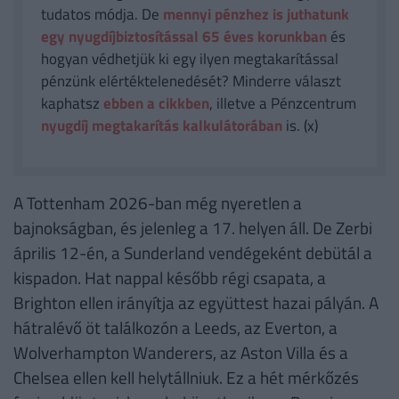
tudatos módja. De
mennyi pénzhez is juthatunk
egy nyugdíjbiztosítással 65 éves korunkban
és
hogyan védhetjük ki egy ilyen megtakarítással
pénzünk elértéktelenedését? Minderre választ
kaphatsz
ebben a cikkben
, illetve a Pénzcentrum
nyugdíj megtakarítás kalkulátorában
is. (x)
A Tottenham 2026-ban még nyeretlen a
bajnokságban, és jelenleg a 17. helyen áll. De Zerbi
április 12-én, a Sunderland vendégeként debütál a
kispadon. Hat nappal később régi csapata, a
Brighton ellen irányítja az együttest hazai pályán. A
hátralévő öt találkozón a Leeds, az Everton, a
Wolverhampton Wanderers, az Aston Villa és a
Chelsea ellen kell helytállniuk. Ez a hét mérkőzés