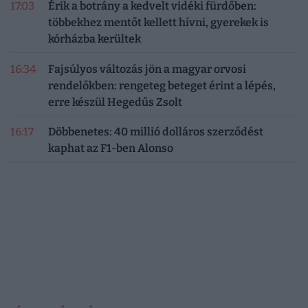
17:03
Érik a botrány a kedvelt vidéki fürdőben:
többekhez mentőt kellett hívni, gyerekek is
kórházba kerültek
16:34
Fajsúlyos változás jön a magyar orvosi
rendelőkben: rengeteg beteget érint a lépés,
erre készül Hegedűs Zsolt
16:17
Döbbenetes: 40 millió dolláros szerződést
kaphat az F1-ben Alonso