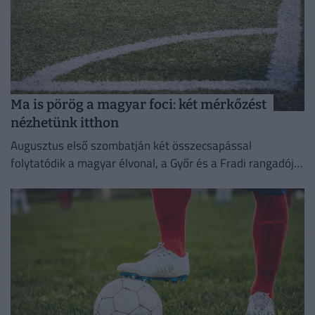
Ma is pörög a magyar foci: két mérkőzést
nézhetünk itthon
Augusztus első szombatján két összecsapással
folytatódik a magyar élvonal, a Győr és a Fradi rangadója
most elmarad.