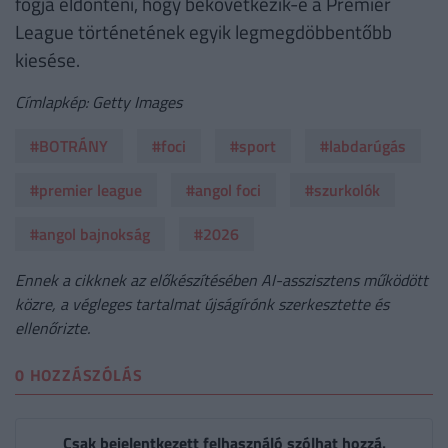
fogja eldönteni, hogy bekövetkezik-e a Premier
League történetének egyik legmegdöbbentőbb
kiesése.
Címlapkép: Getty Images
#BOTRÁNY
#foci
#sport
#labdarúgás
#premier league
#angol foci
#szurkolók
#angol bajnokság
#2026
Ennek a cikknek az előkészítésében AI-asszisztens működött
közre, a végleges tartalmat újságírónk szerkesztette és
ellenőrizte.
0 HOZZÁSZÓLÁS
Csak bejelentkezett felhasználó szólhat hozzá.