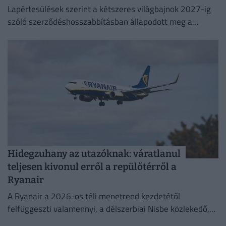
Lapértesülések szerint a kétszeres világbajnok 2027-ig
szóló szerződéshosszabbításban állapodott meg a
silverstone-i csapattal.
Hidegzuhany az utazóknak: váratlanul
teljesen kivonul erről a repülőtérről a
Ryanair
A Ryanair a 2026-os téli menetrend kezdetétől
felfüggeszti valamennyi, a délszerbiai Nisbe közlekedő,
illetve onnan induló járatát.