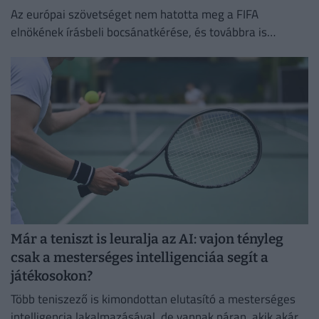
Az európai szövetséget nem hatotta meg a FIFA
elnökének írásbeli bocsánatkérése, és továbbra is
Infantino leváltására törekszik
Már a teniszt is leuralja az AI: vajon tényleg
csak a mesterséges intelligenciáa segít a
játékosokon?
Több teniszező is kimondottan elutasító a mesterséges
intelligencia lakalmazásával, de vannak páran, akik akár a