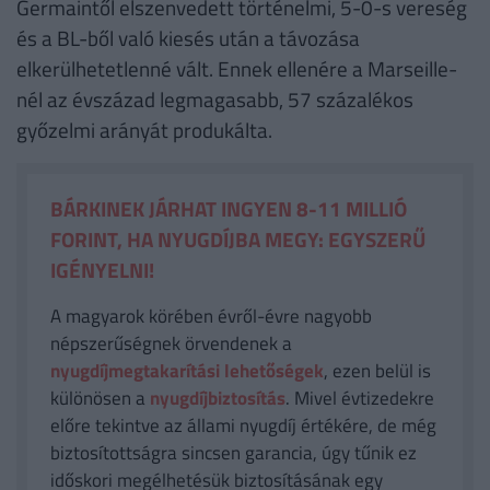
Germaintől elszenvedett történelmi, 5-0-s vereség
és a BL-ből való kiesés után a távozása
elkerülhetetlenné vált. Ennek ellenére a Marseille-
nél az évszázad legmagasabb, 57 százalékos
győzelmi arányát produkálta.
BÁRKINEK JÁRHAT INGYEN 8-11 MILLIÓ
FORINT, HA NYUGDÍJBA MEGY: EGYSZERŰ
IGÉNYELNI!
A magyarok körében évről-évre nagyobb
népszerűségnek örvendenek a
nyugdíjmegtakarítási lehetőségek
, ezen belül is
különösen a
nyugdíjbiztosítás
. Mivel évtizedekre
előre tekintve az állami nyugdíj értékére, de még
biztosítottságra sincsen garancia, úgy tűnik ez
időskori megélhetésük biztosításának egy