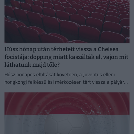
Húsz hónap után térhetett vissza a Chelsea
focistája: dopping miatt kaszálták el, vajon mit
láthatunk majd tőle?
Húsz hónapos eltiltását követően, a Juventus elleni
hongkongi felkészülési mérkőzésen tért vissza a pályára
a Chelsea ukrán támadója, Mihajlo Mudrik.