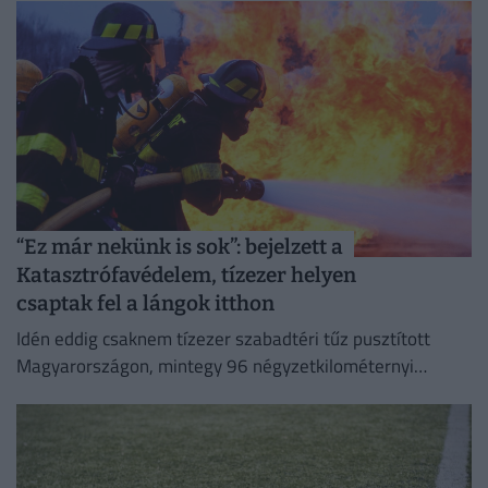
“Ez már nekünk is sok”: bejelzett a
Katasztrófavédelem, tízezer helyen
csaptak fel a lángok itthon
Idén eddig csaknem tízezer szabadtéri tűz pusztított
Magyarországon, mintegy 96 négyzetkilométernyi
területet emésztve fel.