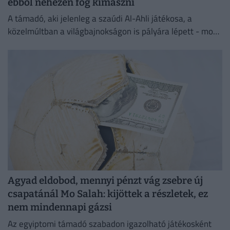
ebből nehezen fog kimászni
A támadó, aki jelenleg a szaúdi Al-Ahli játékosa, a
közelmúltban a világbajnokságon is pályára lépett - most
testi sértés miatt kell majd felelnie a törvény...
Agyad eldobod, mennyi pénzt vág zsebre új
csapatánál Mo Salah: kijöttek a részletek, ez
nem mindennapi gázsi
Az egyiptomi támadó szabadon igazolható játékosként